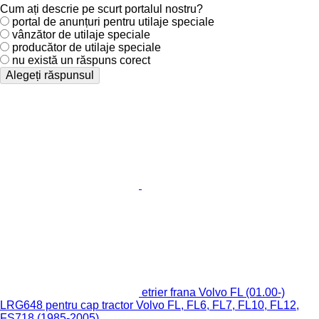
Cum ați descrie pe scurt portalul nostru?
portal de anunțuri pentru utilaje speciale
vânzător de utilaje speciale
producător de utilaje speciale
nu există un răspuns corect
Alegeți răspunsul
etrier frana Volvo FL (01.00-)
LRG648 pentru cap tractor Volvo FL, FL6, FL7, FL10, FL12,
FS718 (1985-2005)