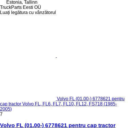
Estonia, Tallinn
TruckParts Eesti OÜ
Luați legătura cu vânzătorul
Volvo FL (01.00-) 6778621 pentru
cap tractor Volvo FL, FL6, FL7, FL10, FL12, FS718 (1985-
2005)
7
Volvo FL (01.00-) 6778621 pentru cap tractor