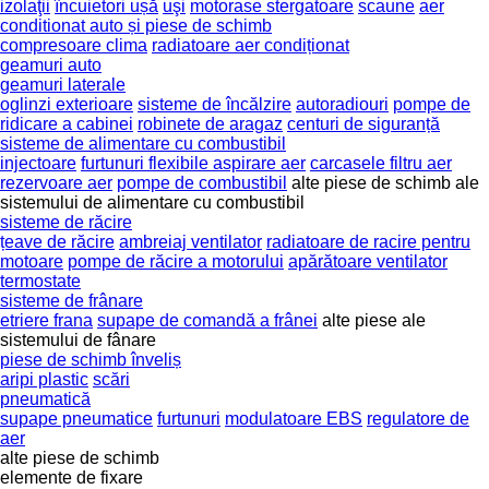
izolaţii
încuietori ușă
uşi
motorase stergatoare
scaune
aer
conditionat auto și piese de schimb
compresoare clima
radiatoare aer condiționat
geamuri auto
geamuri laterale
oglinzi exterioare
sisteme de încălzire
autoradiouri
pompe de
ridicare a cabinei
robinete de aragaz
centuri de siguranță
sisteme de alimentare cu combustibil
injectoare
furtunuri flexibile aspirare aer
carcasele filtru aer
rezervoare aer
pompe de combustibil
alte piese de schimb ale
sistemului de alimentare cu combustibil
sisteme de răcire
țeave de răcire
ambreiaj ventilator
radiatoare de racire pentru
motoare
pompe de răcire a motorului
apărătoare ventilator
termostate
sisteme de frânare
etriere frana
supape de comandă a frânei
alte piese ale
sistemului de fânare
piese de schimb înveliș
aripi plastic
scări
pneumatică
supape pneumatice
furtunuri
modulatoare EBS
regulatore de
aer
alte piese de schimb
elemente de fixare