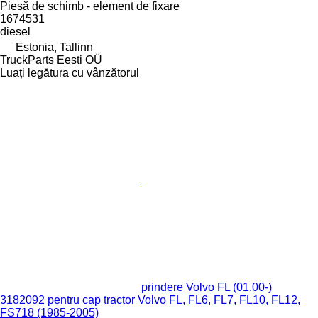
Piesă de schimb - element de fixare
1674531
diesel
Estonia, Tallinn
TruckParts Eesti OÜ
Luați legătura cu vânzătorul
prindere Volvo FL (01.00-)
3182092 pentru cap tractor Volvo FL, FL6, FL7, FL10, FL12,
FS718 (1985-2005)