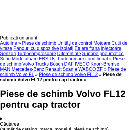
Publicați un anunț
Autoline
»
Piese de schimb
Unităţi de control
Motoare
Cutii de
viteze
Panouri cu dispozitive
Izolaţii
Etriere frana
Injectoare
Senzori
Turbocompresoare
Diferentiale
Supape pneumatice
Scări
Modulatoare EBS
Uşi
Furtunuri aer condiționat
»
Piese
de schimb Volvo Trucks
Bosch
DAF
IVECO
Knorr-Bremse
MAN
Mercedes-Benz
Renault
Scania
WABCO
ZF
»
Piese de
schimb Volvo FL
»
Piese de schimb Volvo FL12
»
Piese de
schimb Volvo FL12 pentru cap tractor
»
Piese de schimb Volvo FL12
pentru cap tractor
Căutarea
(număr de catalog, marca, modelul, piesă de schimb)