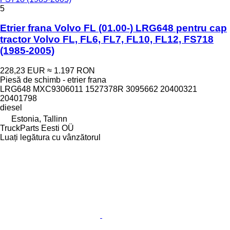
5
Etrier frana Volvo FL (01.00-) LRG648 pentru cap
tractor Volvo FL, FL6, FL7, FL10, FL12, FS718
(1985-2005)
228,23 EUR
≈ 1.197 RON
Piesă de schimb - etrier frana
LRG648 MXC9306011 1527378R 3095662 20400321
20401798
diesel
Estonia, Tallinn
TruckParts Eesti OÜ
Luați legătura cu vânzătorul