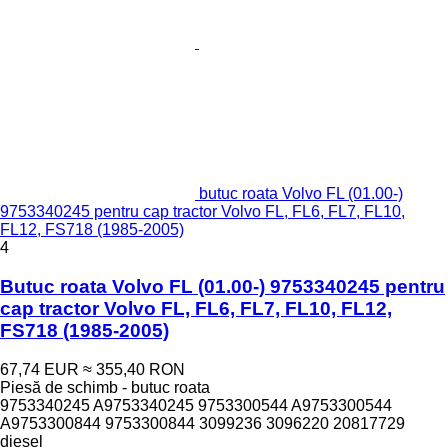
butuc roata Volvo FL (01.00-)
9753340245 pentru cap tractor Volvo FL, FL6, FL7, FL10,
FL12, FS718 (1985-2005)
4
Butuc roata Volvo FL (01.00-) 9753340245 pentru
cap tractor Volvo FL, FL6, FL7, FL10, FL12,
FS718 (1985-2005)
67,74 EUR
≈ 355,40 RON
Piesă de schimb - butuc roata
9753340245 A9753340245 9753300544 A9753300544
A9753300844 9753300844 3099236 3096220 20817729
diesel