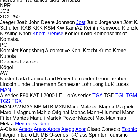
NPR
JCB
3DX
250
Jaeger
Joab
John Deere
Johnson
Jost
Jurid
Jörgensen
Jöst
K.
Schulten
KAB
KKK
KSM
KW
KamAZ
Keihin
Kenwood
Kienzle
Kissling
Knorr
Knorr-Bremse
Kohler
Koito
Kolbenschmidt
Komatsu
PC
Komplet
Kongsberg Automotive
Koni
Kracht
Krima
Krone
Kubota
D-series
L-series
Kögel
AW
Küster
Lada
Lamiro
Land Rover
Lemförder
Leoni
Liebherr
Lincoln
Linde
Linnemann Schnetzer
Lohr
Long
LuK
Lucas
MAN
A-series
F90
KAT
L2000
LE
Lion's series
TGA
TGE
TGL
TGM
TGS
TGX
MAN-VW
MAY
MB
MTB
MXN
Mack
Mafelec
Magna
Magneti
Marelli
Magnum
Mahle Original
Manac
Mann+Hummel
Mann-
Filter
Mantes
Manuli
Martek Power
Mascot
Max
Maximus
Mekra
Mercedes-Benz
A-Class
Actros
Antos
Arocs
Atego
Axor
Citaro
Conecto
Econic
Integro
Intouro
LK
MB
O-series
R-Class
Sprinter
Tourismo