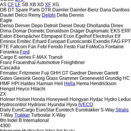
AS
CF
LF
SB
XB
XD
XF
XG
DB
DT Spare Parts
DTR
Daimler
Daimler-Benz
Dana
Danfoss
Dautel
Delco Remy
Delphi
Delta
Dennis
Eagle
Denso
Denver
Depo
Detroit Diesel
Deutz
Dhollandia
Dinex
Dirna
Domar
Dometic
Donaldson
Dräger
Duplomatic
EKS
ERF
Eaton
Eberspächer
Ebmpapst
Econ
Egelhof
Electrolux
Elf
Eminox
Emitec
Erhard
Europart
Euroricambi
Exendis
FAG
FPT
FTE
Faltcom
Fan
Febi
Ferodo
Festo
Fiat
FoMoCo
Fontaine
Forankra
Ford
Cargo
E-series
F-MAX
Transit
Franz
Frauenthal Automotive
Freightliner
Cascadia
Frimatec
Fritzmeier
Fuji
GHH
GT
Gardner Denver
Garrett
Gates
Geesink
Georg
Glass
Grammer
Groeneveld
Grundig
HC
HMF
HPI
Haldex
Harman
Heil
Hella
Hema
Hendrickson
Hengst
Heyco
Hitachi
ZX
Holmer
Holset
Honda
Honeywell
Hongyan
Hydac
Hydro Leduc
Hydrocontrol
Hydronic
Hyundai
Hyva
IVECO
Daily
EuroCargo
EuroStar
Eurotech
Eurotrakker
S-Way
Stralis
T-Way
Trakker
Turbostar
X-Way
Ifm
Indel B
International
4300
Interpump Hydraulics
Iskra
Isri
Isuzu