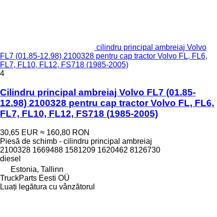
cilindru principal ambreiaj Volvo
FL7 (01.85-12.98) 2100328 pentru cap tractor Volvo FL, FL6,
FL7, FL10, FL12, FS718 (1985-2005)
4
Cilindru principal ambreiaj Volvo FL7 (01.85-
12.98) 2100328 pentru cap tractor Volvo FL, FL6,
FL7, FL10, FL12, FS718 (1985-2005)
30,65 EUR
≈ 160,80 RON
Piesă de schimb - cilindru principal ambreiaj
2100328 1669488 1581209 1620462 8126730
diesel
Estonia, Tallinn
TruckParts Eesti OÜ
Luați legătura cu vânzătorul