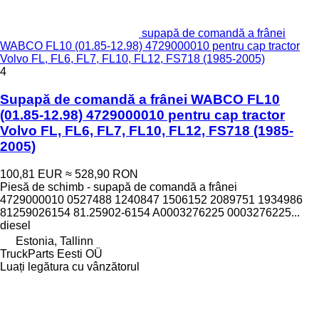
supapă de comandă a frânei
WABCO FL10 (01.85-12.98) 4729000010 pentru cap tractor
Volvo FL, FL6, FL7, FL10, FL12, FS718 (1985-2005)
4
Supapă de comandă a frânei WABCO FL10
(01.85-12.98) 4729000010 pentru cap tractor
Volvo FL, FL6, FL7, FL10, FL12, FS718 (1985-
2005)
100,81 EUR
≈ 528,90 RON
Piesă de schimb - supapă de comandă a frânei
4729000010 0527488 1240847 1506152 2089751 1934986
81259026154 81.25902-6154 A0003276225 0003276225...
diesel
Estonia, Tallinn
TruckParts Eesti OÜ
Luați legătura cu vânzătorul