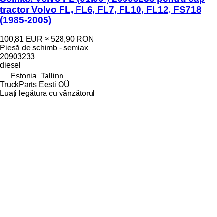
tractor Volvo FL, FL6, FL7, FL10, FL12, FS718
(1985-2005)
100,81 EUR
≈ 528,90 RON
Piesă de schimb - semiax
20903233
diesel
Estonia, Tallinn
TruckParts Eesti OÜ
Luați legătura cu vânzătorul