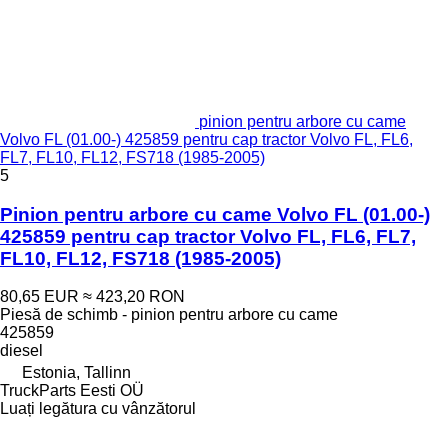
pinion pentru arbore cu came
Volvo FL (01.00-) 425859 pentru cap tractor Volvo FL, FL6,
FL7, FL10, FL12, FS718 (1985-2005)
5
Pinion pentru arbore cu came Volvo FL (01.00-)
425859 pentru cap tractor Volvo FL, FL6, FL7,
FL10, FL12, FS718 (1985-2005)
80,65 EUR
≈ 423,20 RON
Piesă de schimb - pinion pentru arbore cu came
425859
diesel
Estonia, Tallinn
TruckParts Eesti OÜ
Luați legătura cu vânzătorul