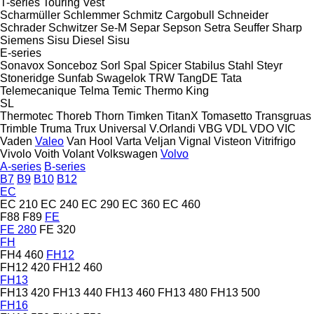
T-series
Touring
Vest
Scharmüller
Schlemmer
Schmitz Cargobull
Schneider
Schrader
Schwitzer
Se-M
Separ
Sepson
Setra
Seuffer
Sharp
Siemens
Sisu Diesel
Sisu
E-series
Sonavox
Sonceboz
Sorl
Spal
Spicer
Stabilus
Stahl
Steyr
Stoneridge
Sunfab
Swagelok
TRW
TangDE
Tata
Telemecanique
Telma
Temic
Thermo King
SL
Thermotec
Thoreb
Thorn
Timken
TitanX
Tomasetto
Transgruas
Trimble
Truma
Trux
Universal
V.Orlandi
VBG
VDL
VDO
VIC
Vaden
Valeo
Van Hool
Varta
Veljan
Vignal
Visteon
Vitrifrigo
Vivolo
Voith
Volant
Volkswagen
Volvo
A-series
B-series
B7
B9
B10
B12
EC
EC 210
EC 240
EC 290
EC 360
EC 460
F88
F89
FE
FE 280
FE 320
FH
FH4 460
FH12
FH12 420
FH12 460
FH13
FH13 420
FH13 440
FH13 460
FH13 480
FH13 500
FH16