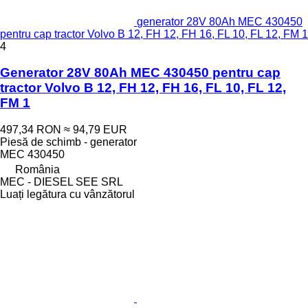
generator 28V 80Ah MEC 430450
pentru cap tractor Volvo B 12, FH 12, FH 16, FL 10, FL 12, FM 1
4
Generator 28V 80Ah MEC 430450 pentru cap
tractor Volvo B 12, FH 12, FH 16, FL 10, FL 12,
FM 1
497,34 RON
≈ 94,79 EUR
Piesă de schimb - generator
MEC 430450
România
MEC - DIESEL SEE SRL
Luați legătura cu vânzătorul