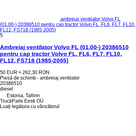
ambreiaj ventilator Volvo FL
(01.00-) 20386510 pentru cap tractor Volvo FL, FL6, FL7, FL10,
FL12, FS718 (1985-2005)
5
Ambreiaj ventilator Volvo FL (01.00-) 20386510
pentru cap tractor Volvo FL, FL6, FL7, FL10,
FL12, FS718 (1985-2005)
50 EUR
≈ 262,30 RON
Piesă de schimb - ambreiaj ventilator
20386510
diesel
Estonia, Tallinn
TruckParts Eesti OÜ
Luați legătura cu vânzătorul