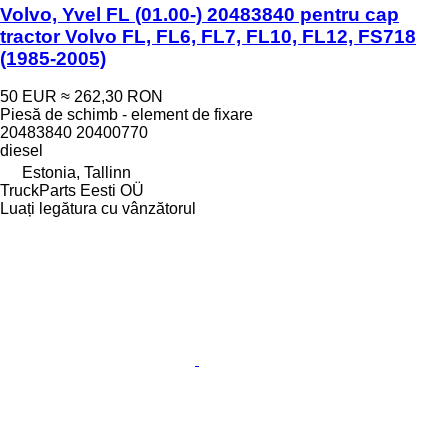
Volvo, Yvel FL (01.00-) 20483840 pentru cap
tractor Volvo FL, FL6, FL7, FL10, FL12, FS718
(1985-2005)
50 EUR
≈ 262,30 RON
Piesă de schimb - element de fixare
20483840 20400770
diesel
Estonia, Tallinn
TruckParts Eesti OÜ
Luați legătura cu vânzătorul