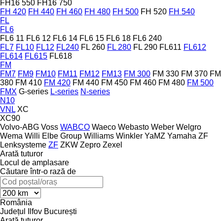
FH16 550
FH16 750
FH 420
FH 440
FH 460
FH 480
FH 500
FH 520
FH 540
FL
FL6
FL6 11
FL6 12
FL6 14
FL6 15
FL6 18
FL6 240
FL7
FL10
FL12
FL240
FL 260
FL 280
FL 290
FL611
FL612
FL614
FL615
FL618
FM
FM7
FM9
FM10
FM11
FM12
FM13
FM 300
FM 330
FM 370
FM
380
FM 410
FM 420
FM 440
FM 450
FM 460
FM 480
FM 500
FMX
G-series
L-series
N-series
N10
VNL
XC
XC90
Volvo-ABG
Voss
WABCO
Waeco
Webasto
Weber
Welgro
Wema
Willi Elbe Group
Williams
Winkler
YaMZ
Yamaha
ZF
Lenksysteme
ZF
ZKW
Zepro
Zexel
Arată tuturor
Locul de amplasare
Căutare într-o rază de
România
Județul Ilfov
București
Arată tuturor