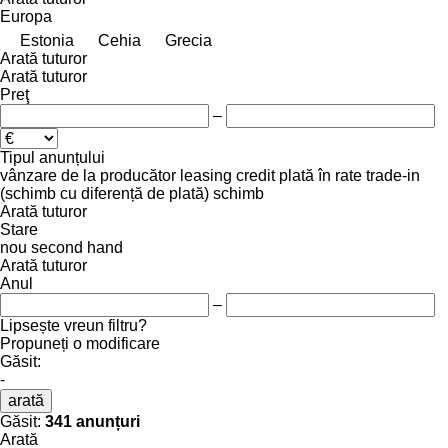
Europa
Estonia
Cehia
Grecia
Arată tuturor
Arată tuturor
Preţ
–
Tipul anunțului
vânzare
de la producător
leasing
credit
plată în rate
trade-in
(schimb cu diferență de plată)
schimb
Arată tuturor
Stare
nou
second hand
Arată tuturor
Anul
–
Lipsește vreun filtru?
Propuneți o modificare
Găsit:
-
arată
Găsit:
341 anunțuri
Arată