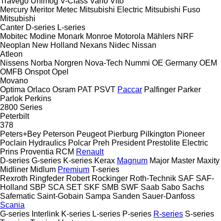
Travego
Unimog
V-Class
Vario
Vito
Mercury
Meritor
Metec
Mitsubishi Electric
Mitsubishi Fuso
Mitsubishi
Canter
D-series
L-series
Mobitec
Modine
Monark
Monroe
Motorola
Mählers
NRF
Neoplan
New Holland
Nexans
Nidec
Nissan
Atleon
Nissens
Norba
Norgren
Nova-Tech
Nummi
OE Germany
OEM
OMFB
Onspot
Opel
Movano
Optima
Orlaco
Osram
PAT
PSVT
Paccar
Palfinger
Parker
Parlok
Perkins
2800 Series
Peterbilt
378
Peters+Bey
Peterson
Peugeot
Pierburg
Pilkington
Pioneer
Poclain Hydraulics
Polcar
Preh
President
Prestolite Electric
Prins
Proventia
RCM
Renault
D-series
G-series
K-series
Kerax
Magnum
Major
Master
Maxity
Midliner
Midlum
Premium
T-series
Rexroth
Ringfeder
Robert
Rockinger
Roth-Technik
SAF
SAF-
Holland
SBP
SCA
SET
SKF
SMB
SWF
Saab
Sabo
Sachs
Safematic
Saint-Gobain
Sampa
Sanden
Sauer-Danfoss
Scania
G-series
Interlink
K-series
L-series
P-series
R-series
S-series