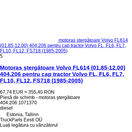
motoras ştergătoare Volvo FL614
(01.85-12.00) 404.206 pentru cap tractor Volvo FL, FL6, FL7,
FL10, FL12, FS718 (1985-2005)
5
Motoras ştergătoare Volvo FL614 (01.85-12.00)
404.206 pentru cap tractor Volvo FL, FL6, FL7,
FL10, FL12, FS718 (1985-2005)
67,74 EUR
≈ 355,40 RON
Piesă de schimb - motoras ştergătoare
404.206 1071370
diesel
Estonia, Tallinn
TruckParts Eesti OÜ
Luați legătura cu vânzătorul