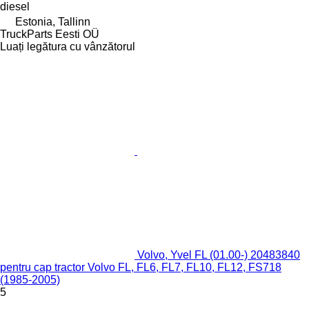
diesel
Estonia, Tallinn
TruckParts Eesti OÜ
Luați legătura cu vânzătorul
Volvo, Yvel FL (01.00-) 20483840
pentru cap tractor Volvo FL, FL6, FL7, FL10, FL12, FS718
(1985-2005)
5