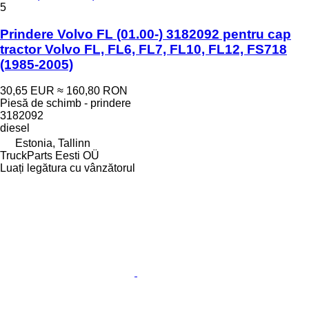
5
Prindere Volvo FL (01.00-) 3182092 pentru cap
tractor Volvo FL, FL6, FL7, FL10, FL12, FS718
(1985-2005)
30,65 EUR
≈ 160,80 RON
Piesă de schimb - prindere
3182092
diesel
Estonia, Tallinn
TruckParts Eesti OÜ
Luați legătura cu vânzătorul