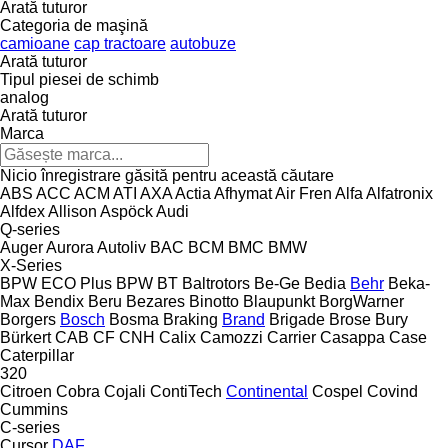
Arată tuturor
Categoria de maşină
camioane
cap tractoare
autobuze
Arată tuturor
Tipul piesei de schimb
analog
Arată tuturor
Marca
Nicio înregistrare găsită pentru această căutare
ABS
ACC
ACM
ATI
AXA
Actia
Afhymat
Air Fren
Alfa
Alfatronix
Alfdex
Allison
Aspöck
Audi
Q-series
Auger
Aurora
Autoliv
BAC
BCM
BMC
BMW
X-Series
BPW ECO Plus
BPW
BT
Baltrotors
Be-Ge
Bedia
Behr
Beka-
Max
Bendix
Beru
Bezares
Binotto
Blaupunkt
BorgWarner
Borgers
Bosch
Bosma
Braking
Brand
Brigade
Brose
Bury
Bürkert
CAB
CF
CNH
Calix
Camozzi
Carrier
Casappa
Case
Caterpillar
320
Citroen
Cobra
Cojali
ContiTech
Continental
Cospel
Covind
Cummins
C-series
Cursor
DAF