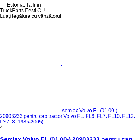
Estonia, Tallinn
TruckParts Eesti OÜ
Luați legătura cu vânzătorul
semiax Volvo FL (01.00-)
20903233 pentru cap tractor Volvo FL, FL6, FL7, FL10, FL12,
FS718 (1985-2005)
4
Semiax Volvo FL (01.00-) 20903233 pentru cap