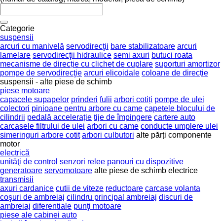
Categorie
suspensii
arcuri cu manivelă
servodirecţii
bare stabilizatoare
arcuri
lamelare
servodirecţii hidraulice
semi axuri
butuci roata
mecanisme de direcție cu clichet de cuplare
suporturi amortizor
pompe de servodirecţie
arcuri elicoidale
coloane de direcție
suspensii - alte piese de schimb
piese motoare
capacele supapelor
prinderi
fulii
arbori cotiți
pompe de ulei
colectori
pinioane pentru arbore cu came
capetele blocului de
cilindrii
pedală accelerație
tije de împingere
cartere auto
carcasele filtrului de ulei
arbori cu came
conducte umplere ulei
simeringuri arbore cotit
arbori culbutori
alte părți componente
motor
electrică
unităţi de control
senzori
relee
panouri cu dispozitive
generatoare
servomotoare
alte piese de schimb electrice
transmisii
axuri cardanice
cutii de viteze
reductoare
carcase volanta
coşuri de ambreiaj
cilindru principal ambreiaj
discuri de
ambreiaj
diferentiale
punţi motoare
piese ale cabinei auto