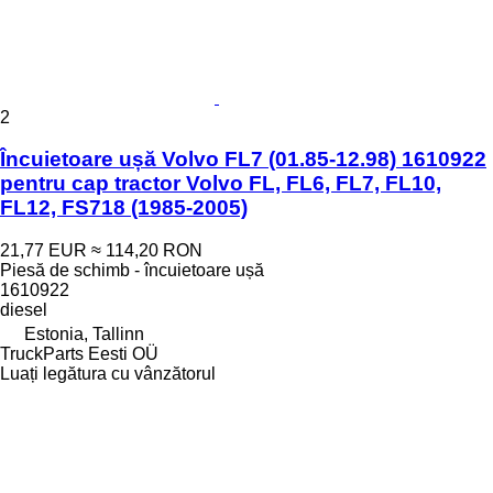
2
Încuietoare ușă Volvo FL7 (01.85-12.98) 1610922
pentru cap tractor Volvo FL, FL6, FL7, FL10,
FL12, FS718 (1985-2005)
21,77 EUR
≈ 114,20 RON
Piesă de schimb - încuietoare ușă
1610922
diesel
Estonia, Tallinn
TruckParts Eesti OÜ
Luați legătura cu vânzătorul