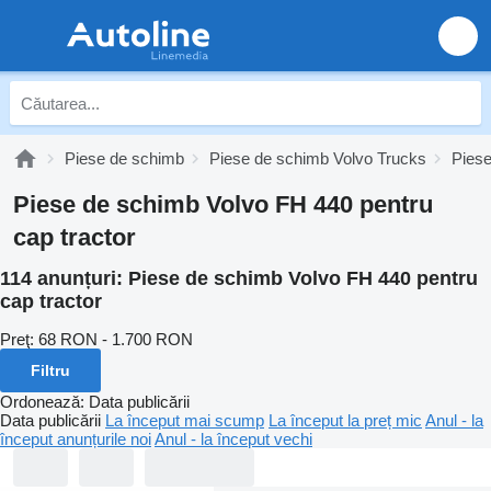
Piese de schimb
Piese de schimb Volvo Trucks
Pies
Piese de schimb Volvo FH 440 pentru
cap tractor
114 anunțuri:
Piese de schimb Volvo FH 440 pentru
cap tractor
Preţ:
68 RON - 1.700 RON
Filtru
Ordonează
:
Data publicării
Data publicării
La început mai scump
La început la preț mic
Anul - la
început anunțurile noi
Anul - la început vechi