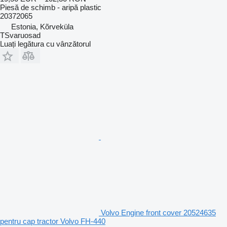
Piesă de schimb - aripă plastic
20372065
Estonia, Kõrveküla
TSvaruosad
Luați legătura cu vânzătorul
Volvo Engine front cover 20524635
pentru cap tractor Volvo FH-440