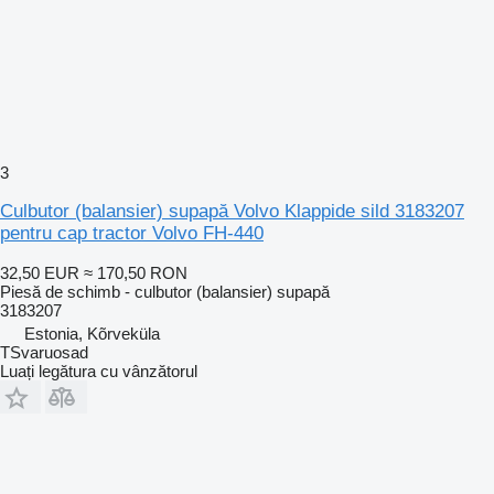
3
Culbutor (balansier) supapă Volvo Klappide sild 3183207
pentru cap tractor Volvo FH-440
32,50 EUR
≈ 170,50 RON
Piesă de schimb - culbutor (balansier) supapă
3183207
Estonia, Kõrveküla
TSvaruosad
Luați legătura cu vânzătorul