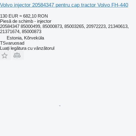
Volvo injector 20584347 pentru cap tractor Volvo FH-440
130 EUR
≈ 682,10 RON
Piesă de schimb - injector
20584347 85000499, 85000873, 85003265, 20972223, 21340613,
21371674, 85000873
Estonia, Kõrveküla
TSvaruosad
Luați legătura cu vânzătorul