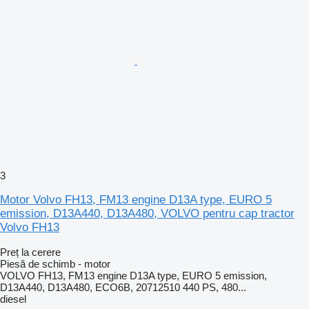
3
Motor Volvo FH13, FM13 engine D13A type, EURO 5
emission, D13A440, D13A480, VOLVO pentru cap tractor
Volvo FH13
Preț la cerere
Piesă de schimb - motor
VOLVO FH13, FM13 engine D13A type, EURO 5 emission,
D13A440, D13A480, ECO6B, 20712510 440 PS, 480...
diesel