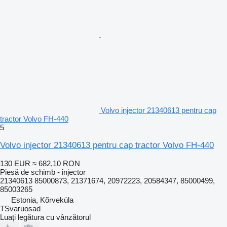
Volvo injector 21340613 pentru cap
tractor Volvo FH-440
5
Volvo injector 21340613 pentru cap tractor Volvo FH-440
130 EUR
≈ 682,10 RON
Piesă de schimb - injector
21340613 85000873, 21371674, 20972223, 20584347, 85000499,
85003265
Estonia, Kõrveküla
TSvaruosad
Luați legătura cu vânzătorul