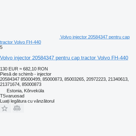
Volvo injector 20584347 pentru cap
tractor Volvo FH-440
5
Volvo injector 20584347 pentru cap tractor Volvo FH-440
130 EUR
≈ 682,10 RON
Piesă de schimb - injector
20584347 85000499, 85000873, 85003265, 20972223, 21340613,
21371674, 85000873
Estonia, Kõrveküla
TSvaruosad
Luați legătura cu vânzătorul