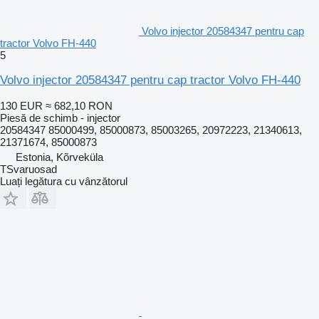
Volvo injector 20584347 pentru cap
tractor Volvo FH-440
5
Volvo injector 20584347 pentru cap tractor Volvo FH-440
130 EUR
≈ 682,10 RON
Piesă de schimb - injector
20584347 85000499, 85000873, 85003265, 20972223, 21340613,
21371674, 85000873
Estonia, Kõrveküla
TSvaruosad
Luați legătura cu vânzătorul