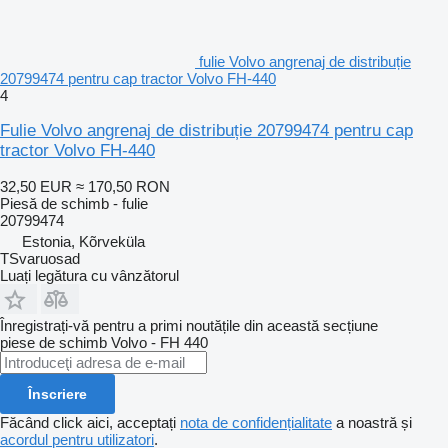
fulie Volvo angrenaj de distribuție
20799474 pentru cap tractor Volvo FH-440
4
Fulie Volvo angrenaj de distribuție 20799474 pentru cap
tractor Volvo FH-440
32,50 EUR
≈ 170,50 RON
Piesă de schimb - fulie
20799474
Estonia, Kõrveküla
TSvaruosad
Luați legătura cu vânzătorul
Înregistrați-vă pentru a primi noutățile din această secțiune
piese de schimb
Volvo - FH 440
Înscriere
Făcând click aici, acceptați
nota de confidențialitate
a noastră și
acordul pentru utilizatori
.