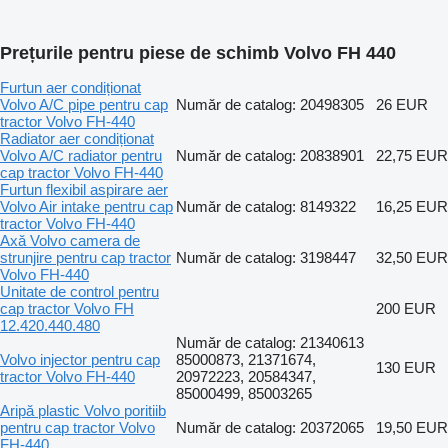
Prețurile pentru piese de schimb Volvo FH 440
Furtun aer condiționat
Volvo A/C pipe pentru cap
Număr de catalog: 20498305
26 EUR
tractor Volvo FH-440
Radiator aer condiționat
Volvo A/C radiator pentru
Număr de catalog: 20838901
22,75 EUR
cap tractor Volvo FH-440
Furtun flexibil aspirare aer
Volvo Air intake pentru cap
Număr de catalog: 8149322
16,25 EUR
tractor Volvo FH-440
Axă Volvo camera de
strunjire pentru cap tractor
Număr de catalog: 3198447
32,50 EUR
Volvo FH-440
Unitate de control pentru
cap tractor Volvo FH
200 EUR
12.420.440.480
Număr de catalog: 21340613
Volvo injector pentru cap
85000873, 21371674,
130 EUR
tractor Volvo FH-440
20972223, 20584347,
85000499, 85003265
Aripă plastic Volvo poritiib
pentru cap tractor Volvo
Număr de catalog: 20372065
19,50 EUR
FH-440