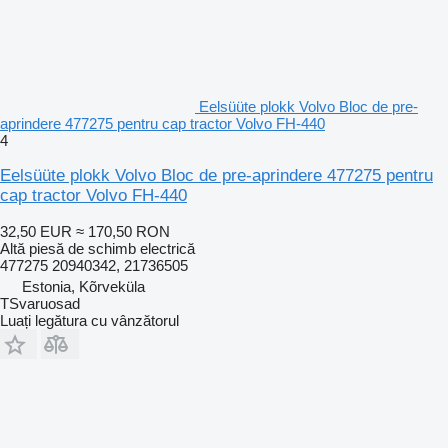
Eelsüüte plokk Volvo Bloc de pre-
aprindere 477275 pentru cap tractor Volvo FH-440
4
Eelsüüte plokk Volvo Bloc de pre-aprindere 477275 pentru
cap tractor Volvo FH-440
32,50 EUR
≈ 170,50 RON
Altă piesă de schimb electrică
477275 20940342, 21736505
Estonia, Kõrveküla
TSvaruosad
Luați legătura cu vânzătorul