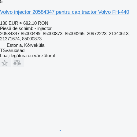
5
Volvo injector 20584347 pentru cap tractor Volvo FH-440
130 EUR
≈ 682,10 RON
Piesă de schimb - injector
20584347 85000499, 85000873, 85003265, 20972223, 21340613,
21371674, 85000873
Estonia, Kõrveküla
TSvaruosad
Luați legătura cu vânzătorul