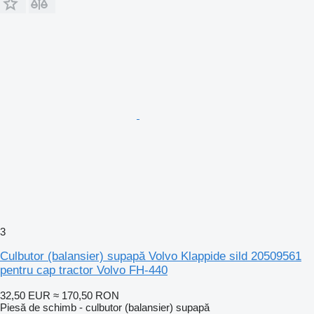
3
Culbutor (balansier) supapă Volvo Klappide sild 20509561
pentru cap tractor Volvo FH-440
32,50 EUR
≈ 170,50 RON
Piesă de schimb - culbutor (balansier) supapă