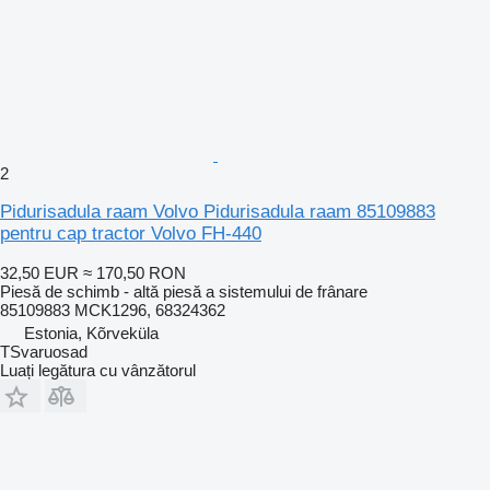
2
Pidurisadula raam Volvo Pidurisadula raam 85109883
pentru cap tractor Volvo FH-440
32,50 EUR
≈ 170,50 RON
Piesă de schimb - altă piesă a sistemului de frânare
85109883 MCK1296, 68324362
Estonia, Kõrveküla
TSvaruosad
Luați legătura cu vânzătorul