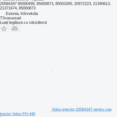
20584347 85000499, 85000873, 85003265, 20972223, 21340613,
21371674, 85000873
Estonia, Kõrveküla
TSvaruosad
Luați legătura cu vânzătorul
Volvo injector 20584347 pentru cap
tractor Volvo FH-440