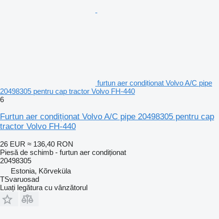
furtun aer condiționat Volvo A/C pipe
20498305 pentru cap tractor Volvo FH-440
6
Furtun aer condiționat Volvo A/C pipe 20498305 pentru cap
tractor Volvo FH-440
26 EUR
≈ 136,40 RON
Piesă de schimb - furtun aer condiționat
20498305
Estonia, Kõrveküla
TSvaruosad
Luați legătura cu vânzătorul