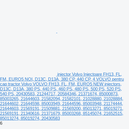
injector Volvo Injectoare FH13, FL,
FM, EURO5 NOI, D13C, D13A, 380 CP, 440 CP, 4 VOLVO pentru
cap tractor Volvo VOLVO FH13, FL, FM, EURO5 NEW injectors,
D13C, D13A, 380 PS, 440 PS, 460 PS, 480 PS, 500 PS, 520 PS,
540 PS, 20430583, 21244717, 20584346, 21371674, 85000873,
85003265, 21644603, 21582094, 21582101, 21028880, 21028884,
21644602, 21644598, 85003949, 21644596, 85003948, 21174444,
21644603, 21569191, 21509881, 21569200, 85013271, 85019271,
21569191, 21340616, 21371679, 85003268, 85145074, 21652515,
85013274, 85019274, 20430583
6