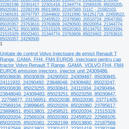
1
Unitate de control Volvo Injectoare de emisii Renault T
Range, GAMA, FH4, FM4 EURO6, injectoare pentru cap
tractor Volvo Renault T Range, GAMA, VOLVO FH4, FM4
EURO6 emission injectors, injector unit 24309486,
85036836, 85030839, 24290502, 24309487, 85030845,
24111932, 24290492, 23848048, 24309482, 85023247,
85030838, 85023255, 85030841, 24111934, 24290494,
23848049, 24309483, 85023251, 85023258, 85030847,
22758877, 23156951, 85022038, 85022036, 23771405,
22569104, 23899645, 85020204, 85020360, 23785617,
23899651, 85013801, 22459521, 85020204, 21515329,
85020204, 22569104, 85020360, 22459522, 22569105,
85020205, 85020361, 22282199, 85013800, 22187569,
22187568, 85013801, 22301417, 22301418, 22282198,