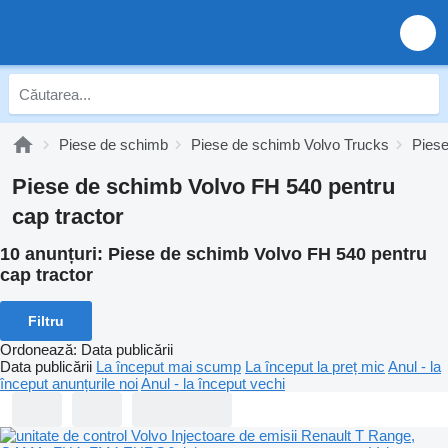
Piese de schimb
Piese de schimb Volvo Trucks
Pies
Piese de schimb Volvo FH 540 pentru
cap tractor
10 anunțuri:
Piese de schimb Volvo FH 540 pentru
cap tractor
Filtru
Ordonează
:
Data publicării
Data publicării
La început mai scump
La început la preț mic
Anul - la
început anunțurile noi
Anul - la început vechi