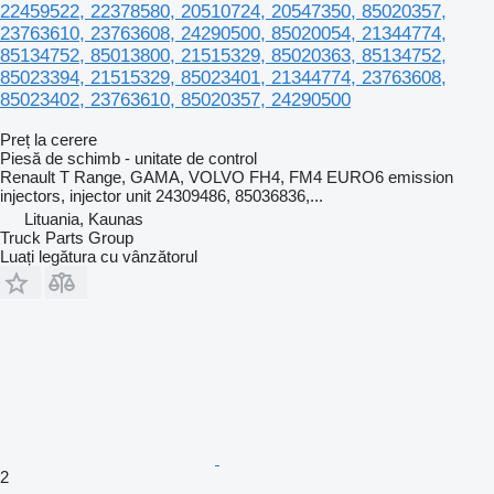
22459522, 22378580, 20510724, 20547350, 85020357,
23763610, 23763608, 24290500, 85020054, 21344774,
85134752, 85013800, 21515329, 85020363, 85134752,
85023394, 21515329, 85023401, 21344774, 23763608,
85023402, 23763610, 85020357, 24290500
Preț la cerere
Piesă de schimb - unitate de control
Renault T Range, GAMA, VOLVO FH4, FM4 EURO6 emission
injectors, injector unit 24309486, 85036836,...
Lituania, Kaunas
Truck Parts Group
Luați legătura cu vânzătorul
2