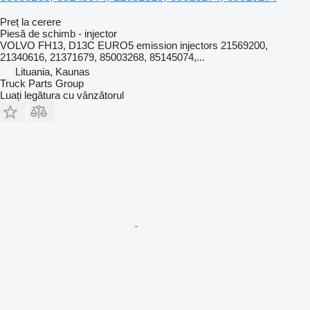
Preț la cerere
Piesă de schimb - injector
VOLVO FH13, D13C EURO5 emission injectors 21569200,
21340616, 21371679, 85003268, 85145074,...
Lituania, Kaunas
Truck Parts Group
Luați legătura cu vânzătorul