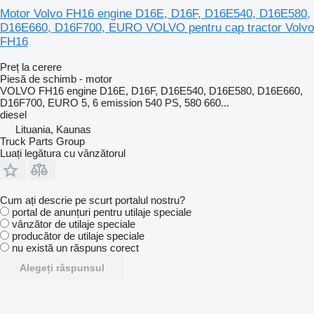
Motor Volvo FH16 engine D16E, D16F, D16E540, D16E580,
D16E660, D16F700, EURO VOLVO pentru cap tractor Volvo
FH16
Preț la cerere
Piesă de schimb - motor
VOLVO FH16 engine D16E, D16F, D16E540, D16E580, D16E660,
D16F700, EURO 5, 6 emission 540 PS, 580 660...
diesel
Lituania, Kaunas
Truck Parts Group
Luați legătura cu vânzătorul
Cum ați descrie pe scurt portalul nostru?
portal de anunțuri pentru utilaje speciale
vânzător de utilaje speciale
producător de utilaje speciale
nu există un răspuns corect
Alegeți răspunsul