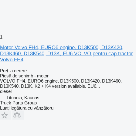
1
Motor Volvo FH4, EURO6 engine, D13K500, D13K420,
D13K460, D13K540, D13K, EU6 VOLVO pentru cap tractor
Volvo FH4
Preț la cerere
Piesă de schimb - motor
VOLVO FH4, EURO6 engine, D13K500, D13K420, D13K460,
D13K540, D13K, K2 + K4 version available, EU6...
diesel
Lituania, Kaunas
Truck Parts Group
Luați legătura cu vânzătorul