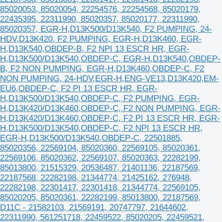
85020053, 85020054, 22254576, 22254568, 85020179,
22435395, 22311990, 85020357, 85020177, 22311990,
85020357, EGR-H,D13K500/D13K540, F2 PUMPING, 24-
HDV,D13K420, F2 PUMPING, EGR-H,D13K460, EGR-
H,D13K540,OBDEP-B, F2 NPI 13 ESCR HR, EGR-
H,D13K500/D13K540,OBDEP-C, EGR-H,D13K540,OBDEP-
B, F2 NON PUMPING, EGR-H,D13K460,OBDEP-C, F2
NON PUMPING, 24-HDV,EGR-H,ENG-VE13,D13K420,EM-
EU6,OBDEP-C, F2 PI 13 ESCR HR, EGR-
H,D13K500/D13K540,OBDEP-C, F2 PUMPING, EGR-
H,D13K420/D13K460,OBDEP-C, F2 NON PUMPING, EGR-
H,D13K420/D13K460,OBDEP-C, F2 PI 13 ESCR HR, EGR-
H,D13K500/D13K540,OBDEP-C, F2 NPI 13 ESCR HR,
EGR-H,D13K500/D13K540,OBDEP-C, 22501885,
85020356, 22569104, 85020360, 22569105, 85020361,
22569106, 85020362, 22569107, 85020363, 22282199,
85013800, 21515329, 20536487, 21401136, 22187569,
22187568, 22282198, 21344774, 21425162, 276948,
22282198, 22301417, 22301418, 21344774, 22569105,
85020205, 85020361, 22282199, 85013800, 22187569,
D11C - 21582103, 21569191, 20747797, 21644602,
22311990, 561251718, 22459522, 85020205, 22459521,