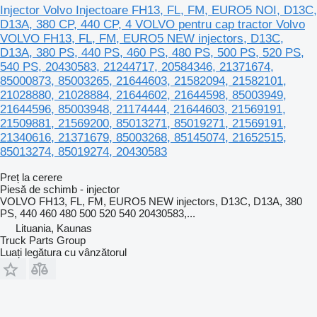
Injector Volvo Injectoare FH13, FL, FM, EURO5 NOI, D13C,
D13A, 380 CP, 440 CP, 4 VOLVO pentru cap tractor Volvo
VOLVO FH13, FL, FM, EURO5 NEW injectors, D13C,
D13A, 380 PS, 440 PS, 460 PS, 480 PS, 500 PS, 520 PS,
540 PS, 20430583, 21244717, 20584346, 21371674,
85000873, 85003265, 21644603, 21582094, 21582101,
21028880, 21028884, 21644602, 21644598, 85003949,
21644596, 85003948, 21174444, 21644603, 21569191,
21509881, 21569200, 85013271, 85019271, 21569191,
21340616, 21371679, 85003268, 85145074, 21652515,
85013274, 85019274, 20430583
Preț la cerere
Piesă de schimb - injector
VOLVO FH13, FL, FM, EURO5 NEW injectors, D13C, D13A, 380
PS, 440 460 480 500 520 540 20430583,...
Lituania, Kaunas
Truck Parts Group
Luați legătura cu vânzătorul