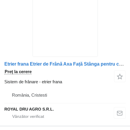
Etrier frana Etrier de Frână Axa Față Stânga pentru camion DAF 1928819, 1473365, 1517003, 1731225, 1756387, 1921156, 1946325, 1363748, 1446730, 1511581, 1862301, 14000553, A0501005906, 1862291
Preț la cerere
Sistem de frânare - etrier frana
România, Cristesti
ROYAL DRU AGRO S.R.L.