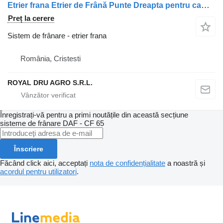
Etrier frana Etrier de Frână Punte Dreapta pentru camion DAF Coduri Compatibile: 1440501, 1403633, 5001852883, 1707398, 7485003097, 7421471922
Preț la cerere
Sistem de frânare - etrier frana
România, Cristesti
ROYAL DRU AGRO S.R.L.
Înregistrați-vă pentru a primi noutățile din această secțiune
sisteme de frânare
DAF - CF 65
Înscriere
Făcând click aici, acceptați
nota de confidențialitate
a noastră și
acordul pentru utilizatori
.