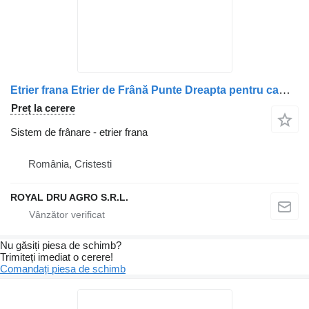
Etrier frana Etrier de Frână Punte Dreapta pentru camion DAF 1928819 / 1473365 / 1517003 / 1731225 / 1756387 / 1921156 / 1946325 / 1363748 / 1446730 / 1511581 / 1862301 / 14000553 / A0501005906 / 1862291
Preț la cerere
Sistem de frânare - etrier frana
România, Cristesti
ROYAL DRU AGRO S.R.L.
Nu găsiți piesa de schimb?
Trimiteți imediat o cerere!
Comandați piesa de schimb