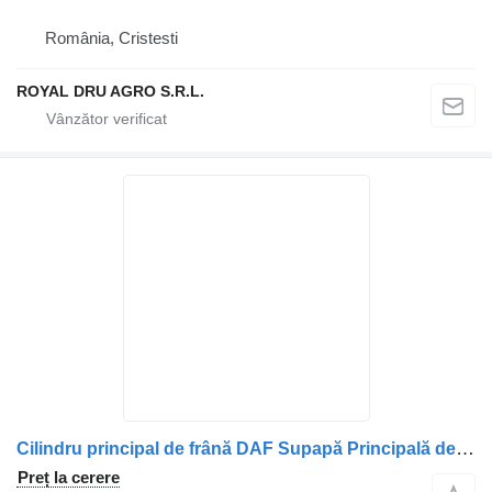
România, Cristesti
ROYAL DRU AGRO S.R.L.
Cilindru principal de frână DAF Supapă Principală de Frână pentru 2136030 pentru camion DAF – Coduri OEM: 2136030, 1998070, 1747130
Preț la cerere