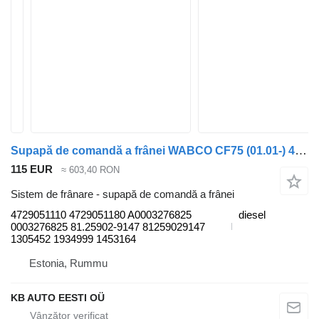
Supapă de comandă a frânei WABCO CF75 (01.01-) 4729051110 pentru camion DAF LF45, LF55, LF180, CF65, CF75, CF85 (2001-)
115 EUR
≈ 603,40 RON
Sistem de frânare - supapă de comandă a frânei
4729051110 4729051180 A0003276825
diesel
0003276825 81.25902-9147 81259029147
1305452 1934999 1453164
Estonia, Rummu
KB AUTO EESTI OÜ