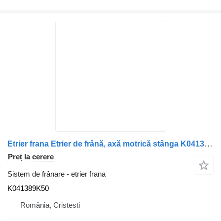
Etrier frana Etrier de frână, axă motrică stânga K041389K50 pentru camion DAF –
Preț la cerere
Sistem de frânare - etrier frana
K041389K50
România, Cristesti