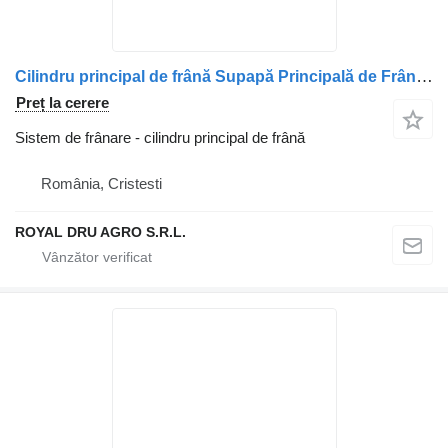
Cilindru principal de frână Supapă Principală de Frână cu Pedală pentru camion DAF – Coduri: 0636169, 664865, 696796, 1518061, 1137190, 11988394, 11704582, 1189697, 1525510
Preț la cerere
Sistem de frânare - cilindru principal de frână
România, Cristesti
ROYAL DRU AGRO S.R.L.