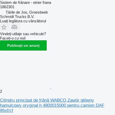
Sistem de frânare - etrier frana
1862301
Țările de Jos, Groesbeek
Schmidt Trucks B.V.
Luați legătura cu vânzătorul
Vindeți utilaje sau vehicule?
Faceți-o cu noi!
Publicați un anunț
2
Cilindru principal de frână WABCO Zawór główny
hamulcowy oryginał h 4800015000 pentru camion DAF
95xf/cf