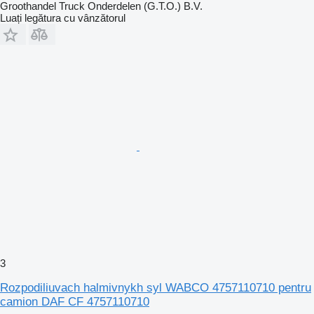
Groothandel Truck Onderdelen (G.T.O.) B.V.
Luați legătura cu vânzătorul
3
Rozpodiliuvach halmivnykh syl WABCO 4757110710 pentru
camion DAF CF 4757110710