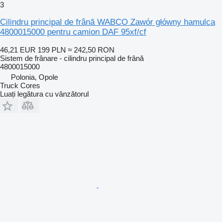
3
Cilindru principal de frână WABCO Zawór główny hamulca
4800015000 pentru camion DAF 95xf/cf
46,21 EUR
199 PLN
≈ 242,50 RON
Sistem de frânare - cilindru principal de frână
4800015000
Polonia, Opole
Truck Cores
Luați legătura cu vânzătorul