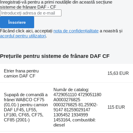
Înregistrați-vă pentru a primi noutățile din această secțiune
sisteme de frânare
DAF - CF
Înscriere
Făcând click aici, acceptați
nota de confidențialitate
a noastră și
acordul pentru utilizatori
.
Prețurile pentru sisteme de frânare DAF CF
Etrier frana pentru
15,63 EUR
camion DAF CF
Număr de catalog:
Supapă de comandă a
4729051110 4729051180
frânei WABCO CF75
A0003276825
(01.01-) pentru camion
0003276825 81.25902-
115 EUR
DAF LF45, LF55,
9147 81259029147
LF180, CF65, CF75,
1305452 1934999
CF85 (2001-)
1453164, combustibil:
diesel