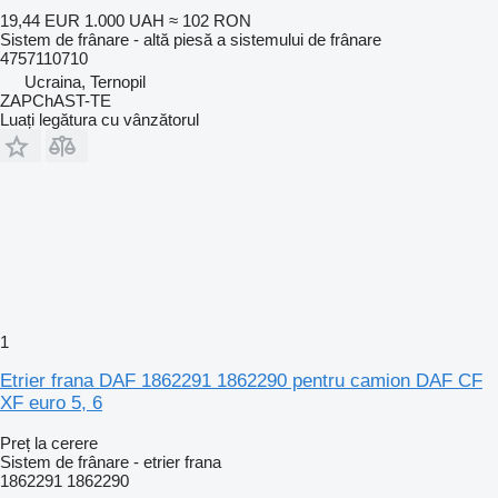
19,44 EUR
1.000 UAH
≈ 102 RON
Sistem de frânare - altă piesă a sistemului de frânare
4757110710
Ucraina, Ternopil
ZAPChAST-TE
Luați legătura cu vânzătorul
1
Etrier frana DAF 1862291 1862290 pentru camion DAF CF
XF euro 5, 6
Preț la cerere
Sistem de frânare - etrier frana
1862291 1862290