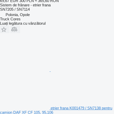
69,67 EUR
300 PLN
≈ 365,60 RON
Sistem de frânare - etrier frana
SN7205 / SN7114
Polonia, Opole
Truck Cores
Luați legătura cu vânzătorul
etrier frana K001479 / SN7138 pentru
camion DAF XF CF 105, 95,106