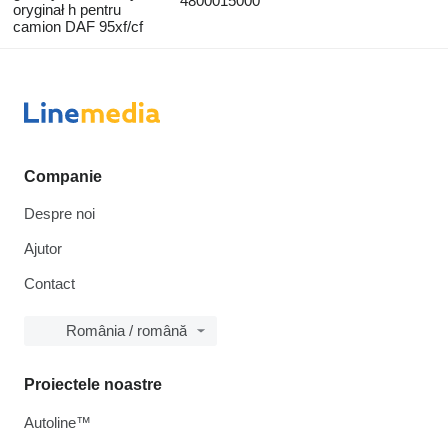
4800015000
oryginał h pentru
camion DAF 95xf/cf
Companie
Despre noi
Ajutor
Contact
România / română
Proiectele noastre
Autoline™