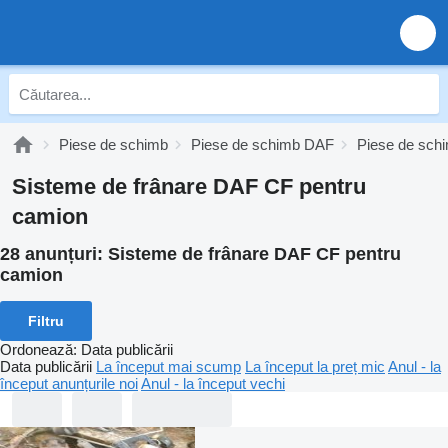
Piese de schimb
Piese de schimb DAF
Piese de sc
Sisteme de frânare DAF CF pentru
camion
28 anunțuri:
Sisteme de frânare DAF CF pentru
camion
Filtru
Ordonează
:
Data publicării
Data publicării
La început mai scump
La început la preț mic
Anul - la
început anunțurile noi
Anul - la început vechi