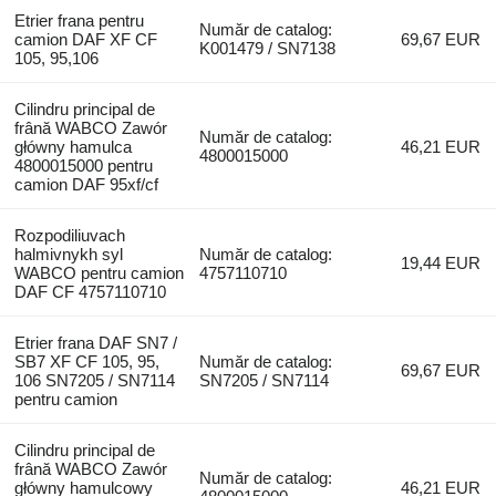
Etrier frana pentru
Număr de catalog:
camion DAF XF CF
69,67 EUR
K001479 / SN7138
105, 95,106
Cilindru principal de
frână WABCO Zawór
Număr de catalog:
główny hamulca
46,21 EUR
4800015000
4800015000 pentru
camion DAF 95xf/cf
Rozpodiliuvach
halmivnykh syl
Număr de catalog:
19,44 EUR
WABCO pentru camion
4757110710
DAF CF 4757110710
Etrier frana DAF SN7 /
SB7 XF CF 105, 95,
Număr de catalog:
69,67 EUR
106 SN7205 / SN7114
SN7205 / SN7114
pentru camion
Cilindru principal de
frână WABCO Zawór
Număr de catalog:
główny hamulcowy
46,21 EUR