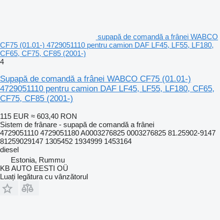
supapă de comandă a frânei WABCO
CF75 (01.01-) 4729051110 pentru camion DAF LF45, LF55, LF180,
CF65, CF75, CF85 (2001-)
4
Supapă de comandă a frânei WABCO CF75 (01.01-)
4729051110 pentru camion DAF LF45, LF55, LF180, CF65,
CF75, CF85 (2001-)
115 EUR
≈ 603,40 RON
Sistem de frânare - supapă de comandă a frânei
4729051110 4729051180 A0003276825 0003276825 81.25902-9147
81259029147 1305452 1934999 1453164
diesel
Estonia, Rummu
KB AUTO EESTI OÜ
Luați legătura cu vânzătorul