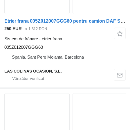
Etrier frana 005Z012007GGG60 pentru camion DAF Serie XF105.XXX
250 EUR
≈ 1.312 RON
Sistem de frânare - etrier frana
005Z012007GGG60
Spania, Sant Pere Molanta, Barcelona
LAS COLINAS OCASION, S.L.