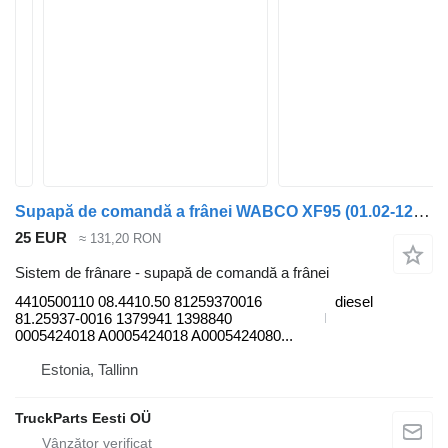
Supapă de comandă a frânei WABCO XF95 (01.02-12.06) 4410500110 pentru camion DAF XF95, XF105 (2001-2014)
25 EUR
≈ 131,20 RON
Sistem de frânare - supapă de comandă a frânei
4410500110 08.4410.50 81259370016
diesel
81.25937-0016 1379941 1398840
0005424018 A0005424018 A0005424080...
Estonia, Tallinn
TruckParts Eesti OÜ