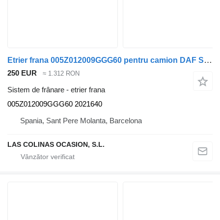
Etrier frana 005Z012009GGG60 pentru camion DAF Serie XF105.XXX
250 EUR
≈ 1.312 RON
Sistem de frânare - etrier frana
005Z012009GGG60 2021640
Spania, Sant Pere Molanta, Barcelona
LAS COLINAS OCASION, S.L.