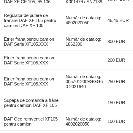
DAF XF CF 105, 95,106
K001479 / SN7138
Regulator de putere de
Număr de catalog:
frânare DAF XF 105 pentru
46,45 EUR
4802020050
camion DAF XF 105
Etrier frana pentru camion
Număr de catalog:
300 EUR
DAF Serie XF105.XXX
1862300
Etrier frana pentru camion
200 EUR
DAF Serie XF105.XXX
Număr de catalog:
Etrier frana pentru camion
005Z012009GGG6
250 EUR
DAF Serie XF105.XXX
0 2021640
Supapă de comandă a frânei
150 EUR
pentru camion DAF XF 105
DAF Occ remventiel XF105
Număr de catalog:
150 EUR
pentru camion
4802020050