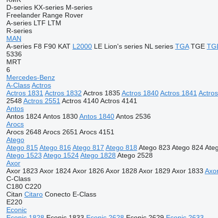
D-series
KX-series
M-series
Freelander
Range Rover
A-series
LTF
LTM
R-series
MAN
A-series
F8
F90
KAT
L2000
LE
Lion's series
NL series
TGA
TGE
TG
5336
MRT
6
Mercedes-Benz
A-Class
Actros
Actros 1831
Actros 1832
Actros 1835
Actros 1840
Actros 1841
Actro
2548
Actros 2551
Actros 4140
Actros 4141
Antos
Antos 1824
Antos 1830
Antos 1840
Antos 2536
Arocs
Arocs 2648
Arocs 2651
Arocs 4151
Atego
Atego 815
Atego 816
Atego 817
Atego 818
Atego 823
Atego 824
Ate
Atego 1523
Atego 1524
Atego 1828
Atego 2528
Axor
Axor 1823
Axor 1824
Axor 1826
Axor 1828
Axor 1829
Axor 1833
Axo
C-Class
C180
C220
Citan
Citaro
Conecto
E-Class
E220
Econic
Econic 1828
Econic 1833
Econic 2628
Econic 2629
Econic 2633