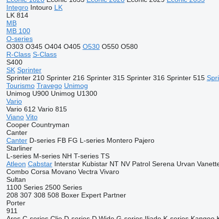
Integro
Intouro
LK
LK 814
MB
MB 100
O-series
O303
O345
O404
O405
O530
O550
O580
R-Class
S-Class
S400
SK
Sprinter
Sprinter 210
Sprinter 216
Sprinter 315
Sprinter 316
Sprinter 515
Spr
Tourismo
Travego
Unimog
Unimog U900
Unimog U1300
Vario
Vario 612
Vario 815
Viano
Vito
Cooper
Countryman
Canter
Canter
D-series
FB
FG
L-series
Montero
Pajero
Starliner
L-series
M-series
NH
T-series
TS
Atleon
Cabstar
Interstar
Kubistar
NT
NV
Patrol
Serena
Urvan
Vanett
Combo
Corsa
Movano
Vectra
Vivaro
Sultan
1100 Series
2500 Series
208
307
308
508
Boxer
Expert
Partner
Porter
911
Ares
C-series
Clio
D-series
D Wide
G-series
Iliade
K-series
Kangoo