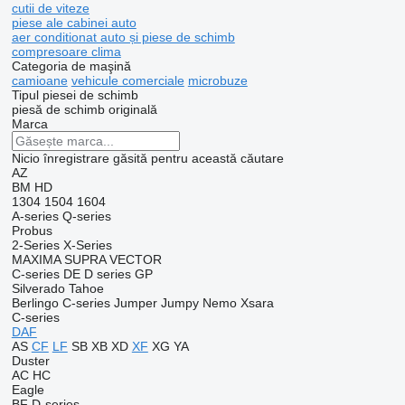
cutii de viteze
piese ale cabinei auto
aer conditionat auto și piese de schimb
compresoare clima
Categoria de maşină
camioane
vehicule comerciale
microbuze
Tipul piesei de schimb
piesă de schimb originală
Marca
Nicio înregistrare găsită pentru această căutare
AZ
BM
HD
1304
1504
1604
A-series
Q-series
Probus
2-Series
X-Series
MAXIMA
SUPRA
VECTOR
C-series
DE
D series
GP
Silverado
Tahoe
Berlingo
C-series
Jumper
Jumpy
Nemo
Xsara
C-series
DAF
AS
CF
LF
SB
XB
XD
XF
XG
YA
Duster
AC
HC
Eagle
BF
D-series