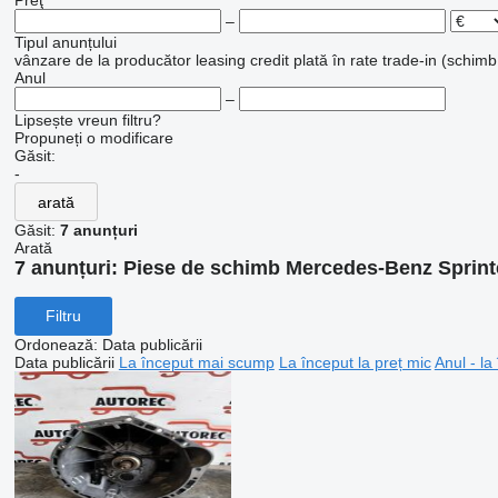
Preţ
–
Tipul anunțului
vânzare
de la producător
leasing
credit
plată în rate
trade-in (schimb
Anul
–
Lipsește vreun filtru?
Propuneți o modificare
Găsit:
-
arată
Găsit:
7 anunțuri
Arată
7 anunțuri:
Piese de schimb Mercedes-Benz Sprint
Filtru
Ordonează
:
Data publicării
Data publicării
La început mai scump
La început la preț mic
Anul - la