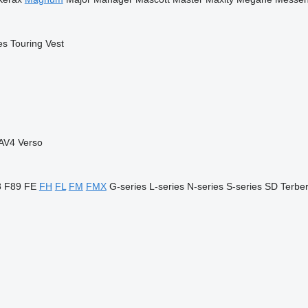
es
Touring
Vest
AV4
Verso
8
F89
FE
FH
FL
FM
FMX
G-series
L-series
N-series
S-series
SD
Terbe