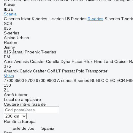
Kaiser
Ibiza
Scania
G-series
Irizar
K-series
L-series
LB
P-series
R-series
S-series
T-seri
SCB
835
S-series
Alpino
Urbino
Rexton
Jimny
815
Jamal
Phoenix
T-series
FM
Auris
Avensis
Coaster
Corolla
Dyna
Hiace
Hilux
Hino
Land Cruiser
R
375
Amarok
Caddy
Crafter
Golf
LT
Passat
Polo
Transporter
Volvo
7700
8500
8700
9700
9900
A-series
B-series
BL
BLC
C
EC
ECR
F8
130
ZL
Arată tuturor
Locul de amplasare
Căutare într-o rază de
România
Europa
Țările de Jos
Spania