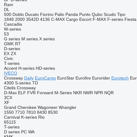
Ram
DL
500
Doblo
Ducato
Fiorino
Palio
Panda
Punto
Qubo
Scudo
Tipo
1848
2000
3542D
4136
C-MAX
Cargo
Escort
F-MAX
F-series
Fiesta
Cascadia
W-series
53
G series
M series
X series
GMK
RT
D-series
EX
ZX
Civic
T-series
Accent
H-series
HD-series
IVECO
Crossway
Daily
EuroCargo
EuroStar
Eurofire
Eurorider
Eurotech
Eur
4300
S-series
TD
Citelis
Crossway
D-Max
ELF
FVR
Forward
M-Series
NKR
NMR
NPR
NQR
3CX
XF
Grand Cherokee
Wagoneer
Wrangler
1550
7710
7810
8430
8530
Carnival
K-series
Rio
65115
T-series
D series
PC
WA
KMK