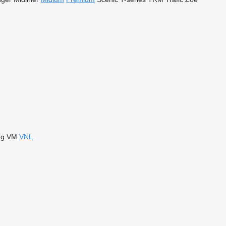
rg
VM
VNL