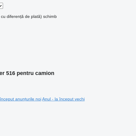
 cu diferență de plată)
schimb
er 516 pentru camion
 început anunțurile noi
Anul - la început vechi