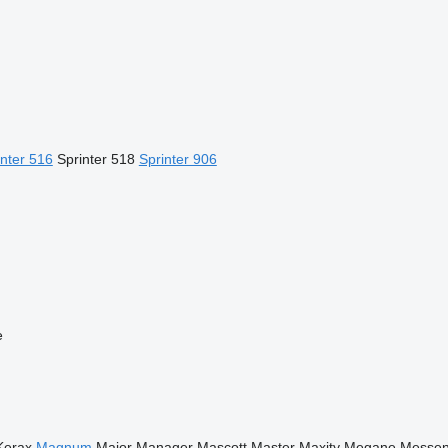
inter 516
Sprinter 518
Sprinter 906
e
Kerax
Magnum
Major
Manager
Mascott
Master
Maxity
Megane
Messen