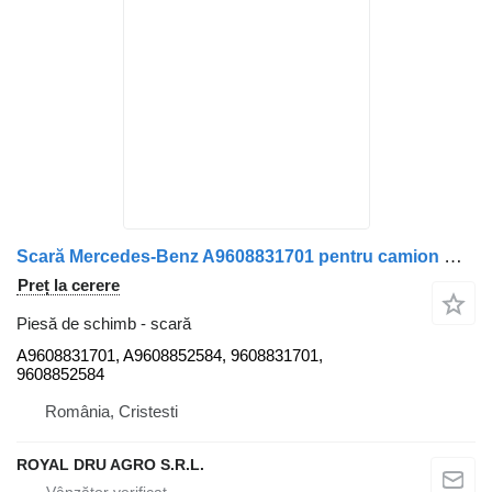
Scară Mercedes-Benz A9608831701 pentru camion Mercedes-Benz Actros MP4 1845
Preț la cerere
Piesă de schimb - scară
A9608831701, A9608852584, 9608831701,
9608852584
România, Cristesti
ROYAL DRU AGRO S.R.L.