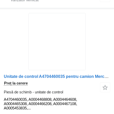
Unitate de control A4704460035 pentru camion Mercedes-Benz Actros MP4 1845
Preț la cerere
Piesă de schimb - unitate de control
A4704460035, A0004468808, A0004464608,
A0004465308, A0004466208, A0004467108,
A0005453835,...