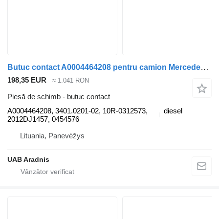
Butuc contact A0004464208 pentru camion Mercedes-Benz ACTROS MP4 1845 L
198,35 EUR
≈ 1.041 RON
Piesă de schimb - butuc contact
A0004464208, 3401.0201-02, 10R-0312573,
diesel
2012DJ1457, 0454576
Lituania, Panevėžys
UAB Aradnis