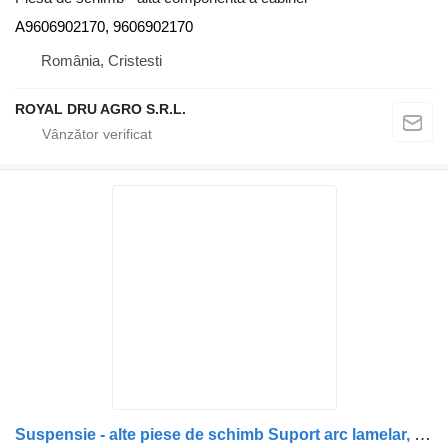
A9606902170, 9606902170
România, Cristesti
ROYAL DRU AGRO S.R.L.
Suspensie - alte piese de schimb Suport arc lamelar, axă față spate stânga A9603201070 pentru camion Mercedes-Benz Actros MP4 1845