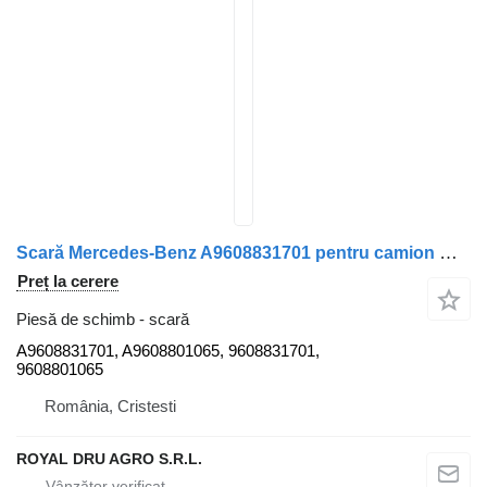
Scară Mercedes-Benz A9608831701 pentru camion Mercedes-Benz Actros MP4 1845
Preț la cerere
Piesă de schimb - scară
A9608831701, A9608801065, 9608831701,
9608801065
România, Cristesti
ROYAL DRU AGRO S.R.L.