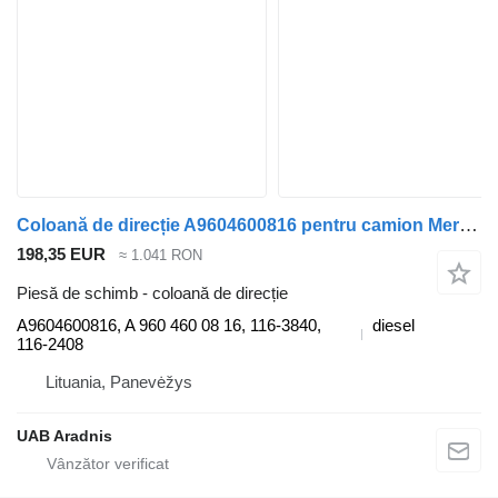
Coloană de direcție A9604600816 pentru camion Mercedes-Benz ACTROS MP4 1845 L
198,35 EUR
≈ 1.041 RON
Piesă de schimb - coloană de direcție
A9604600816, A 960 460 08 16, 116-3840,
diesel
116-2408
Lituania, Panevėžys
UAB Aradnis