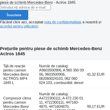
piese de schimb
Mercedes-Benz - Actros 1845
Înscriere
Făcând click aici, acceptați
nota de confidențialitate
a noastră și
acordul pentru utilizatori
.
Prețurile pentru piese de schimb Mercedes-Benz
Actros 1845
Tijă de reacție
Număr de catalog:
pentru camion
A9603500906, A 960 350 09
Mercedes-Benz
06, 9603500906,
41,32 EUR
ACTROS MP4
062060024103, 062 060
1845 L
024 103, combustibil: diesel
Număr de catalog:
Compresor clima
A4722300111, A 472 230 01
pentru camion
11, 4722300111, 447160-
Mercedes-Benz
4870, 4471604870,
99,17 EUR