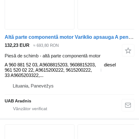
Altă parte componentă motor Variklio apsauga A pentru camion Mercedes-Benz ACTROS MP4 1845 L
132,23 EUR
≈ 693,80 RON
Piesă de schimb - altă parte componentă motor
A 960 881 52 03, A9608815203, 9608815203,
diesel
961 520 02 22, A9615200222, 9615200222,
33 A9605203322,...
Lituania, Panevėžys
UAB Aradnis