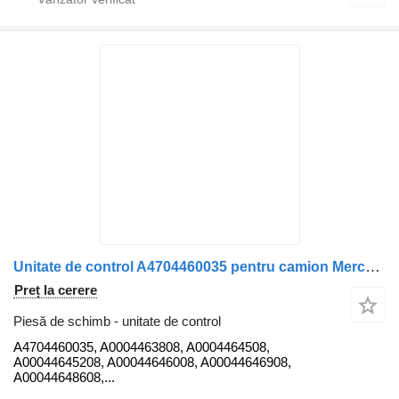
Unitate de control A4704460035 pentru camion Mercedes-Benz Actros MP4 1845
Preț la cerere
Piesă de schimb - unitate de control
A4704460035, A0004463808, A0004464508,
A00044645208, A00044646008, A00044646908,
A00044648608,...