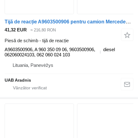
Tijă de reacție A9603500906 pentru camion Mercedes-Benz ACTROS MP4 1845 L
41,32 EUR
≈ 216,80 RON
Piesă de schimb - tijă de reacție
A9603500906, A 960 350 09 06, 9603500906,
diesel
062060024103, 062 060 024 103
Lituania, Panevėžys
UAB Aradnis