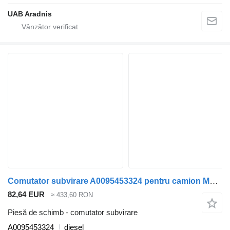
UAB Aradnis
Comutator subvirare A0095453324 pentru camion Mercedes-Benz ACTROS MP4 1845 L
82,64 EUR
≈ 433,60 RON
Piesă de schimb - comutator subvirare
A0095453324
diesel