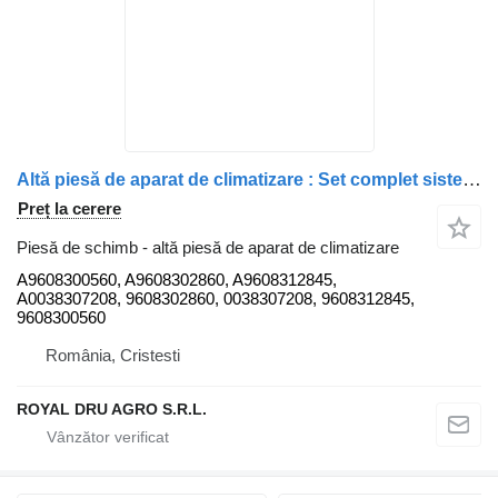
Altă piesă de aparat de climatizare : Set complet sistem A/C A9608300560 pentru camion Mercedes-Benz Actros MP4 1845
Preț la cerere
Piesă de schimb - altă piesă de aparat de climatizare
A9608300560, A9608302860, A9608312845,
A0038307208, 9608302860, 0038307208, 9608312845,
9608300560
România, Cristesti
ROYAL DRU AGRO S.R.L.