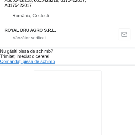
A0095428218, 0095428218, 0175422017,
A0175422017
România, Cristesti
ROYAL DRU AGRO S.R.L.
Nu găsiți piesa de schimb?
Trimiteți imediat o cerere!
Comandați piesa de schimb