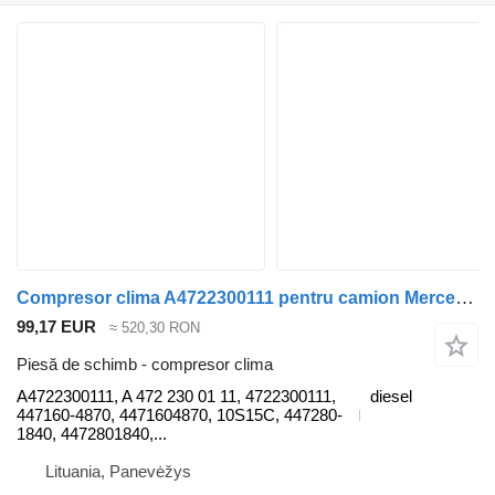
Compresor clima A4722300111 pentru camion Mercedes-Benz ACTROS MP4 1845 L
99,17 EUR
≈ 520,30 RON
Piesă de schimb - compresor clima
A4722300111, A 472 230 01 11, 4722300111,
diesel
447160-4870, 4471604870, 10S15C, 447280-
1840, 4472801840,...
Lituania, Panevėžys