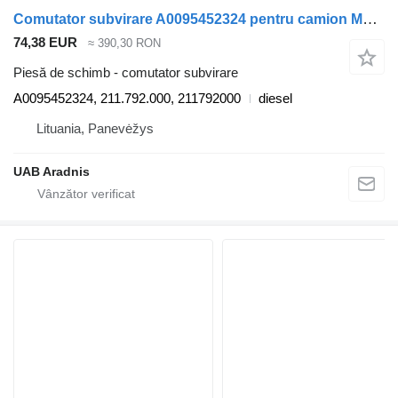
Comutator subvirare A0095452324 pentru camion Mercedes-Benz ACTROS MP4 1845 L
74,38 EUR
≈ 390,30 RON
Piesă de schimb - comutator subvirare
A0095452324, 211.792.000, 211792000
diesel
Lituania, Panevėžys
UAB Aradnis