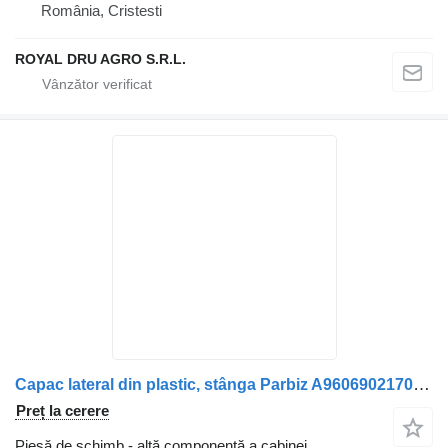
România, Cristesti
ROYAL DRU AGRO S.R.L.
Capac lateral din plastic, stânga Parbiz A9606902170 pentru camion Mercedes-Benz Actros MP4 1845
Preț la cerere
Piesă de schimb - altă componentă a cabinei