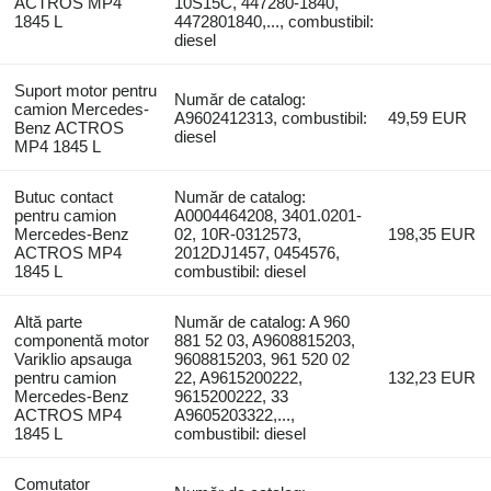
ACTROS MP4
10S15C, 447280-1840,
1845 L
4472801840,..., combustibil:
diesel
Suport motor pentru
Număr de catalog:
camion Mercedes-
A9602412313, combustibil:
49,59 EUR
Benz ACTROS
diesel
MP4 1845 L
Butuc contact
Număr de catalog:
pentru camion
A0004464208, 3401.0201-
Mercedes-Benz
02, 10R-0312573,
198,35 EUR
ACTROS MP4
2012DJ1457, 0454576,
1845 L
combustibil: diesel
Altă parte
Număr de catalog: A 960
componentă motor
881 52 03, A9608815203,
Variklio apsauga
9608815203, 961 520 02
pentru camion
22, A9615200222,
132,23 EUR
Mercedes-Benz
9615200222, 33
ACTROS MP4
A9605203322,...,
1845 L
combustibil: diesel
Comutator