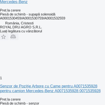
Mercedes-Benz
Preț la cerere
Piesă de schimb - supapă solenoidă
A0001530459/A0001530759/A0001532559
România, Cristesti
ROYAL DRU AGRO S.R.L.
Luați legătura cu vânzătorul
1
Senzor de Poziție Arbore cu Came pentru A0071535928
pentru camion Mercedes-Benz A0071535928 0071535928
Preț la cerere
Piesă de schimb - senzor