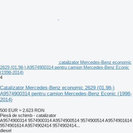
catalizator Mercedes-Benz economic
2629 (01.98-) A9574900314 pentru camion Mercedes-Benz Econic
(1998-2014)
4
Catalizator Mercedes-Benz economic 2629 (01.98-)
A9574900314 pentru camion Mercedes-Benz Econic (1998-
2014)
500 EUR
≈ 2.623 RON
Piesă de schimb - catalizator
A9574900314 9574900314 A9574900514 9574900514 A9574901614
9574901614 A9574902414 9574902414...
diesel