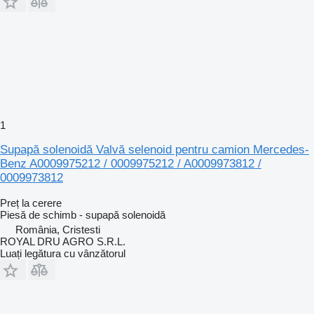
1
Supapă solenoidă Valvă selenoid pentru camion Mercedes-
Benz A0009975212 / 0009975212 / A0009973812 /
0009973812
Preț la cerere
Piesă de schimb - supapă solenoidă
România, Cristesti
ROYAL DRU AGRO S.R.L.
Luați legătura cu vânzătorul