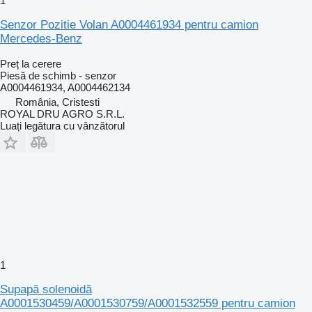
1
Senzor Pozitie Volan A0004461934 pentru camion
Mercedes-Benz
Preț la cerere
Piesă de schimb - senzor
A0004461934, A0004462134
România, Cristesti
ROYAL DRU AGRO S.R.L.
Luați legătura cu vânzătorul
1
Supapă solenoidă
A0001530459/A0001530759/A0001532559 pentru camion