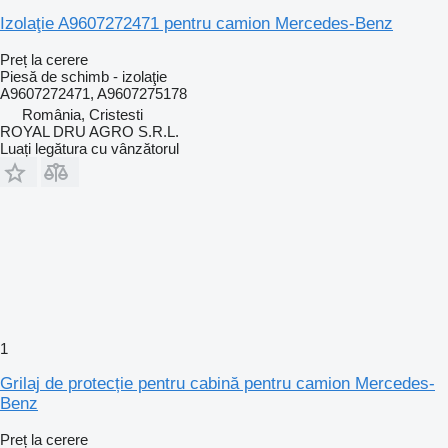
Izolaţie A9607272471 pentru camion Mercedes-Benz
Preț la cerere
Piesă de schimb - izolaţie
A9607272471, A9607275178
România, Cristesti
ROYAL DRU AGRO S.R.L.
Luați legătura cu vânzătorul
1
Grilaj de protecție pentru cabină pentru camion Mercedes-
Benz
Preț la cerere