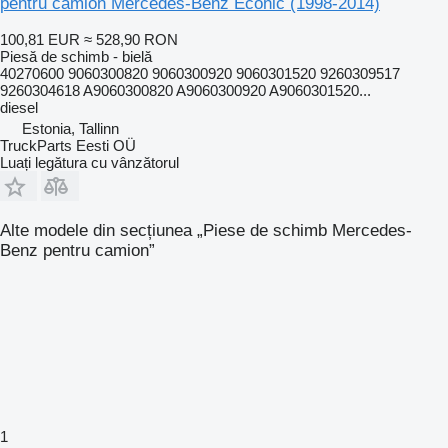
pentru camion Mercedes-Benz Econic (1998-2014)
100,81 EUR
≈ 528,90 RON
Piesă de schimb - bielă
40270600 9060300820 9060300920 9060301520 9260309517
9260304618 A9060300820 A9060300920 A9060301520...
diesel
Estonia, Tallinn
TruckParts Eesti OÜ
Luați legătura cu vânzătorul
Alte modele din secțiunea „Piese de schimb Mercedes-
Benz pentru camion”
1