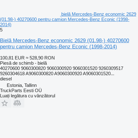
bielă Mercedes-Benz economic 2629
(01.98-) 40270600 pentru camion Mercedes-Benz Econic (1998-
2014)
5
Bielă Mercedes-Benz economic 2629 (01.98-) 40270600
pentru camion Mercedes-Benz Econic (1998-2014)
100,81 EUR
≈ 528,90 RON
Piesă de schimb - bielă
40270600 9060300820 9060300920 9060301520 9260309517
9260304618 A9060300820 A9060300920 A9060301520...
diesel
Estonia, Tallinn
TruckParts Eesti OÜ
Luați legătura cu vânzătorul