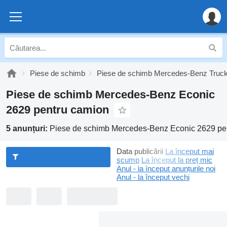
Piese de schimb
Piese de schimb Mercedes-Benz Truc
Piese de schimb Mercedes-Benz Econic
2629 pentru camion
5 anunțuri:
Piese de schimb Mercedes-Benz Econic 2629 pe
Data publicării
La început mai
scump
La început la preț mic
Anul - la început anunțurile noi
Anul - la început vechi