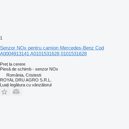
1
Senzor NOx pentru camion Mercedes-Benz Cod
A0004913141 A0101531628 0101531628
Preț la cerere
Piesă de schimb - senzor NOx
România, Cristesti
ROYAL DRU AGRO S.R.L.
Luați legătura cu vânzătorul