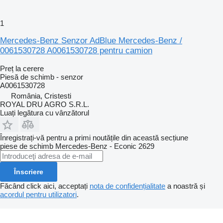
1
Mercedes-Benz Senzor AdBlue Mercedes-Benz /
0061530728 A0061530728 pentru camion
Preț la cerere
Piesă de schimb - senzor
A0061530728
România, Cristesti
ROYAL DRU AGRO S.R.L.
Luați legătura cu vânzătorul
Înregistrați-vă pentru a primi noutățile din această secțiune
piese de schimb
Mercedes-Benz - Econic 2629
Înscriere
Făcând click aici, acceptați
nota de confidențialitate
a noastră și
acordul pentru utilizatori
.