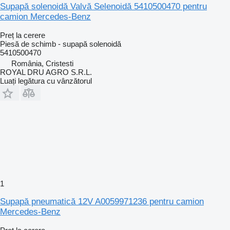
Supapă solenoidă Valvă Selenoidă 5410500470 pentru
camion Mercedes-Benz
Preț la cerere
Piesă de schimb - supapă solenoidă
5410500470
România, Cristesti
ROYAL DRU AGRO S.R.L.
Luați legătura cu vânzătorul
1
Supapă pneumatică 12V A0059971236 pentru camion
Mercedes-Benz