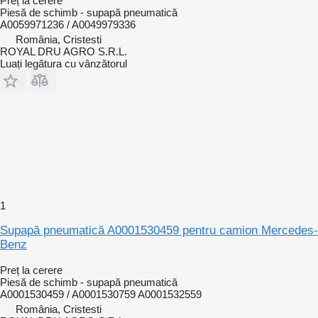
Preț la cerere
Piesă de schimb - supapă pneumatică
A0059971236 / A0049979336
România, Cristesti
ROYAL DRU AGRO S.R.L.
Luați legătura cu vânzătorul
1
Supapă pneumatică A0001530459 pentru camion Mercedes-
Benz
Preț la cerere
Piesă de schimb - supapă pneumatică
A0001530459 / A0001530759 A0001532559
România, Cristesti