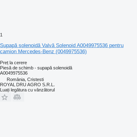
1
Supapă solenoidă Valvă Solenoid A0049975536 pentru
camion Mercedes-Benz (0049975536)
Preț la cerere
Piesă de schimb - supapă solenoidă
A0049975536
România, Cristesti
ROYAL DRU AGRO S.R.L.
Luați legătura cu vânzătorul