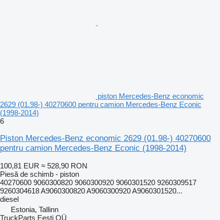
piston Mercedes-Benz economic
2629 (01.98-) 40270600 pentru camion Mercedes-Benz Econic
(1998-2014)
6
Piston Mercedes-Benz economic 2629 (01.98-) 40270600
pentru camion Mercedes-Benz Econic (1998-2014)
100,81 EUR
≈ 528,90 RON
Piesă de schimb - piston
40270600 9060300820 9060300920 9060301520 9260309517
9260304618 A9060300820 A9060300920 A9060301520...
diesel
Estonia, Tallinn
TruckParts Eesti OÜ