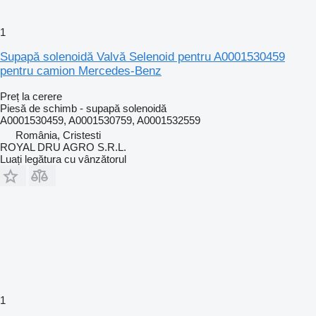
1
Supapă solenoidă Valvă Selenoid pentru A0001530459
pentru camion Mercedes-Benz
Preț la cerere
Piesă de schimb - supapă solenoidă
A0001530459, A0001530759, A0001532559
România, Cristesti
ROYAL DRU AGRO S.R.L.
Luați legătura cu vânzătorul
1