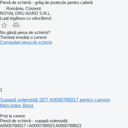
Piesă de schimb - grilaj de protecție pentru cabină
România, Cristesti
ROYAL DRU AGRO S.R.L.
Luați legătura cu vânzătorul
Nu găsiți piesa de schimb?
Trimiteți imediat o cerere!
Comandați piesa de schimb
1
Supapă solenoidă SET A0000780017 pentru camion
Mercedes-Benz
Preț la cerere
Piesă de schimb - supapă solenoidă
A0000780017 / A0000788923 A0000788823