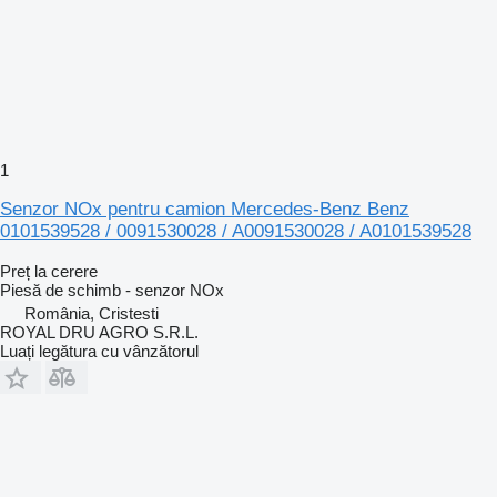
1
Senzor NOx pentru camion Mercedes-Benz Benz
0101539528 / 0091530028 / A0091530028 / A0101539528
Preț la cerere
Piesă de schimb - senzor NOx
România, Cristesti
ROYAL DRU AGRO S.R.L.
Luați legătura cu vânzătorul