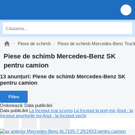
Piese de schimb
Piese de schimb Mercedes-Benz Truc
Piese de schimb Mercedes-Benz SK
pentru camion
13 anunțuri:
Piese de schimb Mercedes-Benz SK
pentru camion
Filtru
Ordonează
:
Data publicării
Data publicării
La început mai scump
La început la preț mic
Anul - la
început anunțurile noi
Anul - la început vechi