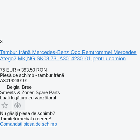
3
Tambur frână Mercedes-Benz Occ Remtrommel Mercedes
Atego2,MK,NG,SK08.73- A3014230101 pentru camion
75 EUR
≈ 393,50 RON
Piesă de schimb - tambur frână
A3014230101
Belgia, Bree
Smeets & Zonen Spare Parts
Luați legătura cu vânzătorul
Nu găsiți piesa de schimb?
Trimiteți imediat o cerere!
Comandați piesa de schimb