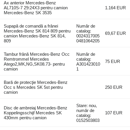
Ax anterior Mercedes-Benz
AL710S-7 29:24X3 pentru camion
1.164 EUR
Mercedes-Benz SK 3535
Supapă de comandă a frânei
Număr de
Mercedes-Benz SK 814 809 pentru
catalog:
69,67 EUR
camion Mercedes-Benz SK 814,
0024317005
809
0481064205
Tambur frână Mercedes-Benz Occ
Număr de
Remtrommel Mercedes
catalog:
75 EUR
Atego2,MK,NG,SK08.73- pentru
A301423010
camion
1
Bară de protecţie Mercedes-Benz
Occ s Mercedes SK 5st pentru
250 EUR
camion
Stare: nou,
Disc de ambreiaj Mercedes-Benz
număr de
Koppelingsschijf Mercedes SK
107 EUR
catalog:
430mm pentru camion
0152503803