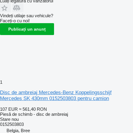
Luați legătura cu vânzătorul
Vindeți utilaje sau vehicule?
Faceți-o cu noi!
Publicați un anunț
1
Disc de ambreiaj Mercedes-Benz Koppelingsschijf
Mercedes SK 430mm 0152503803 pentru camion
107 EUR
≈ 561,40 RON
Piesă de schimb - disc de ambreiaj
Stare
nou
0152503803
Belgia, Bree