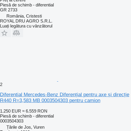
Piesă de schimb - diferential
GR 2733
România, Cristesti
ROYAL DRU AGRO S.R.L.
Luați legătura cu vânzătorul
2
Diferential Mercedes-Benz Diferențial pentru axe și direcție
R440 R=3,583 MB 0003504303 pentru camion
1.250 EUR
≈ 6.559 RON
Piesă de schimb - diferential
0003504303
Țările de Jos, Vuren