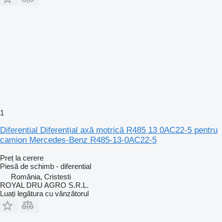
1
Diferential Diferențial axă motrică R485 13 0AC22-5 pentru
camion Mercedes-Benz R485-13-0AC22-5
Preț la cerere
Piesă de schimb - diferential
România, Cristesti
ROYAL DRU AGRO S.R.L.
Luați legătura cu vânzătorul