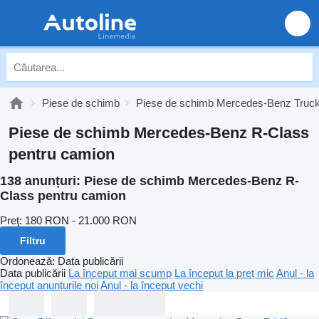
Piese de schimb
Piese de schimb Mercedes-Benz Truc
Piese de schimb Mercedes-Benz R-Class
pentru camion
138 anunțuri:
Piese de schimb Mercedes-Benz R-
Class pentru camion
Preţ:
180 RON - 21.000 RON
Filtru
Ordonează
:
Data publicării
Data publicării
La început mai scump
La început la preț mic
Anul - la
început anunțurile noi
Anul - la început vechi