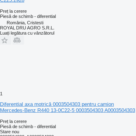
C225.2928
Preț la cerere
Piesă de schimb - diferential
România, Cristesti
ROYAL DRU AGRO S.R.L.
Luați legătura cu vânzătorul
1
Diferential axa motrică 0003504303 pentru camion
Mercedes-Benz R440 13-0C22-5 0003504303 A0003504303
Preț la cerere
Piesă de schimb - diferential
Stare
nou