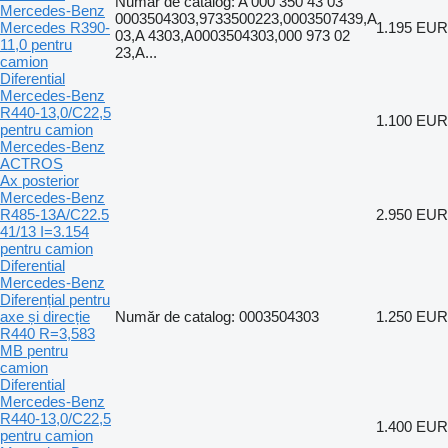
Număr de catalog: A 000 350 43 03
Mercedes-Benz
0003504303,9733500223,0003507439,A
Mercedes R390-
1.195 EUR
03,A 4303,A0003504303,000 973 02
11,0 pentru
23,A...
camion
Diferential
Mercedes-Benz
R440-13,0/C22,5
1.100 EUR
pentru camion
Mercedes-Benz
ACTROS
Ax posterior
Mercedes-Benz
R485-13A/C22.5
2.950 EUR
41/13 I=3.154
pentru camion
Diferential
Mercedes-Benz
Diferențial pentru
axe și direcție
Număr de catalog: 0003504303
1.250 EUR
R440 R=3,583
MB pentru
camion
Diferential
Mercedes-Benz
R440-13,0/C22,5
1.400 EUR
pentru camion