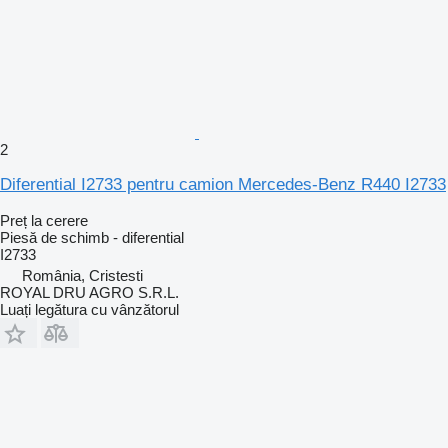
2
Diferential I2733 pentru camion Mercedes-Benz R440 I2733
Preț la cerere
Piesă de schimb - diferential
I2733
România, Cristesti
ROYAL DRU AGRO S.R.L.
Luați legătura cu vânzătorul