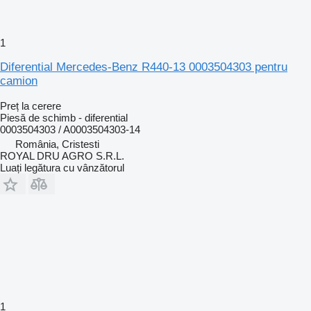
1
Diferential Mercedes-Benz R440-13 0003504303 pentru
camion
Preț la cerere
Piesă de schimb - diferential
0003504303 / A0003504303-14
România, Cristesti
ROYAL DRU AGRO S.R.L.
Luați legătura cu vânzătorul
1