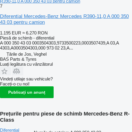
R390-11,0 A 000 350 43 03 pentru camion
7
Diferential Mercedes-Benz Mercedes R390-11,0 A 000 350
43 03 pentru camion
1.195 EUR
≈ 6.270 RON
Piesă de schimb - diferential
A 000 350 43 03 0003504303,9733500223,0003507439,A 03,A
4303,A0003504303,000 973 02 23,A...
Țările de Jos, Veghel
BAS Parts & Tyres
Luați legătura cu vânzătorul
Vindeți utilaje sau vehicule?
Faceți-o cu noi!
Publicați un anunț
Prețurile pentru piese de schimb Mercedes-Benz R-
Class
Diferential