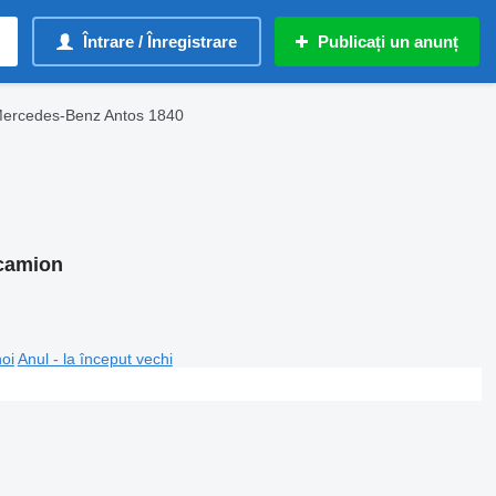
Întrare / Înregistrare
Publicați un anunț
Mercedes-Benz Antos 1840
 camion
noi
Anul - la început vechi