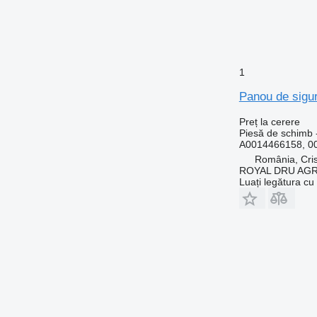
1
Panou de sigu
Preț la cerere
Piesă de schimb 
A0014466158, 0
România, Cris
ROYAL DRU AGR
Luați legătura cu