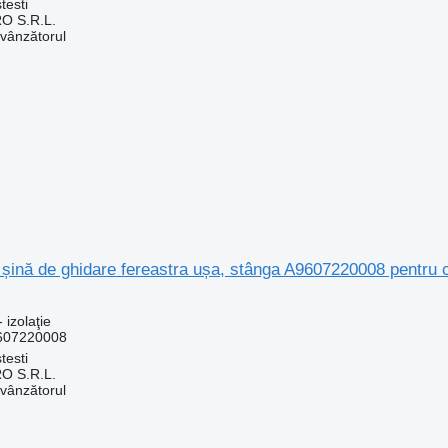
testi
O S.R.L.
 vânzătorul
c șină de ghidare fereastra ușa, stânga A9607220008 pentr
 izolaţie
607220008
testi
O S.R.L.
 vânzătorul