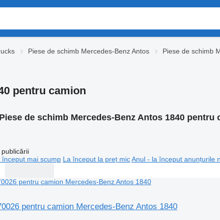
rucks
Piese de schimb Mercedes-Benz Antos
Piese de schimb 
40 pentru camion
Piese de schimb Mercedes-Benz Antos 1840 pentru
publicării
 început mai scump
La început la preț mic
Anul - la început anunțurile 
170026 pentru camion Mercedes-Benz Antos 1840