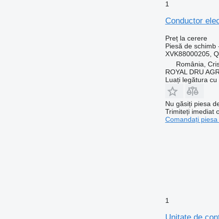
1
Conductor ele
Preț la cerere
Piesă de schimb -
XVK88000205, 
România, Cris
ROYAL DRU AGR
Luați legătura cu
Nu găsiți piesa 
Trimiteți imediat 
Comandați piesa
1
Unitate de co