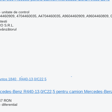
 unitate de control
4460909, 4704460035, A4704460035, A9604460909, A9604460809, 0
testi
O S.R.L.
 vânzătorul
ntos 1840 , R440-13,0/C22,5
ercedes-Benz R440-13,0/C22,5 pentru camion Mercedes-Ben
247 RON
 diferential