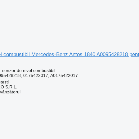
el combustibil Mercedes-Benz Antos 1840 A0095428218 pe
 senzor de nivel combustibil
095428218, 0175422017, A0175422017
testi
O S.R.L.
 vânzătorul