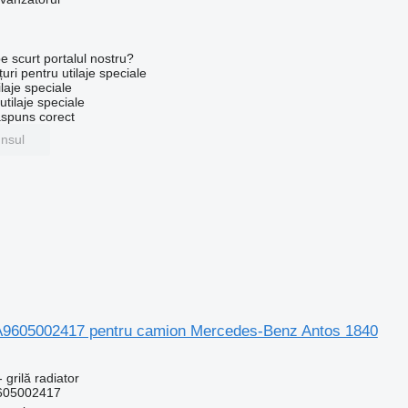
e scurt portalul nostru?
uri pentru utilaje speciale
laje speciale
tilaje speciale
ăspuns corect
unsul
r A9605002417 pentru camion Mercedes-Benz Antos 1840
 grilă radiator
605002417