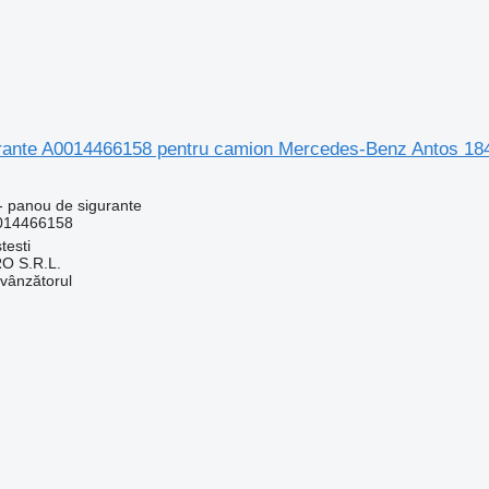
rante A0014466158 pentru camion Mercedes-Benz Antos 18
- panou de sigurante
014466158
testi
O S.R.L.
 vânzătorul