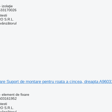
 izolaţie
633170026
testi
O S.R.L.
 vânzătorul
xare Suport de montare pentru roata a cincea, dreapta A96
- element de fixare
603161952
testi
O S.R.L.
 vânzătorul