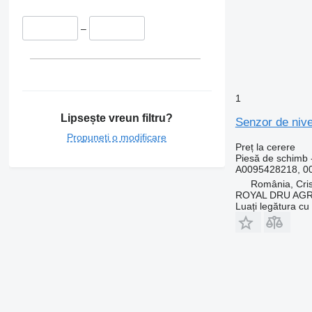
–
1
Lipsește vreun filtru?
Senzor de niv
Propuneți o modificare
Preț la cerere
Piesă de schimb -
A0095428218, 0
România, Cris
ROYAL DRU AGR
Luați legătura cu