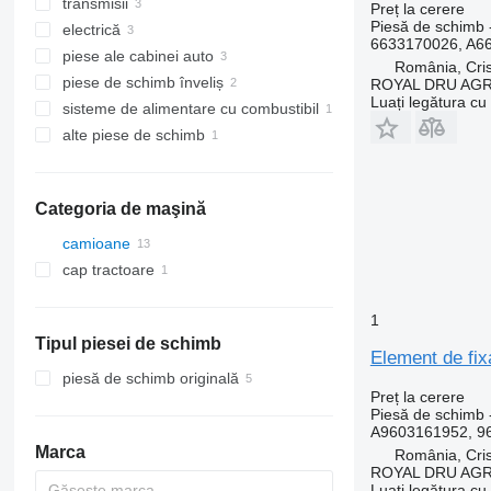
transmisii
Preț la cerere
Piesă de schimb -
electrică
cutii de viteze
6633170026, A6
piese ale cabinei auto
diferentiale
conductori electric
România, Cris
piese de schimb înveliș
axe posterioare
panoul de siguranțe
izolaţii
ROYAL DRU AGR
Luați legătura cu
sisteme de alimentare cu combustibil
unităţi de control
cabine
bare de protecţie
alte piese de schimb
grile radiator
senzori de nivel combustibil
elemente de fixare
Categoria de maşină
camioane
cap tractoare
1
Tipul piesei de schimb
Element de fi
piesă de schimb originală
Preț la cerere
Piesă de schimb 
A9603161952, 9
Marca
România, Cris
ROYAL DRU AGR
Luați legătura cu