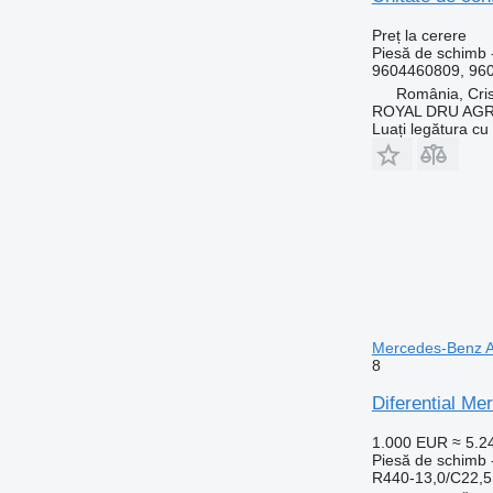
Preț la cerere
Piesă de schimb -
9604460809, 960
România, Cris
ROYAL DRU AGR
Luați legătura cu
Mercedes-Benz A
8
Diferential M
1.000 EUR
≈ 5.
Piesă de schimb -
R440-13,0/C22,5