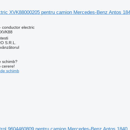
ctric XVK88000205 pentru camion Mercedes-Benz Antos 18
 conductor electric
QXVK88
testi
O S.R.L.
 vânzătorul
de schimb?
o cerere!
 de schimb
ntrol 9604460809 pentru camion Mercedes-Benz Antos 1840