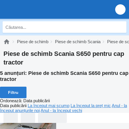
Piese de schimb
Piese de schimb Scania
Piese de s
Piese de schimb Scania S650 pentru cap
tractor
5 anunțuri:
Piese de schimb Scania S650 pentru cap
tractor
Filtru
Ordonează
:
Data publicării
Data publicării
La început mai scump
La început la preț mic
Anul - la
început anunțurile noi
Anul - la început vechi