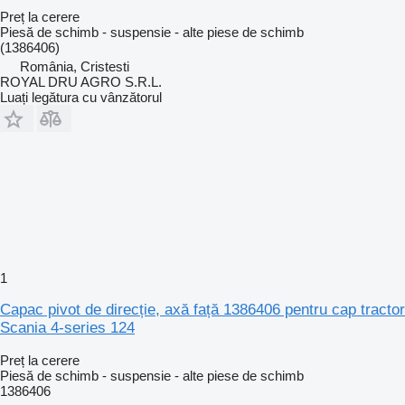
Preț la cerere
Piesă de schimb - suspensie - alte piese de schimb
(1386406)
România, Cristesti
ROYAL DRU AGRO S.R.L.
Luați legătura cu vânzătorul
1
Capac pivot de direcție, axă față 1386406 pentru cap tractor
Scania 4-series 124
Preț la cerere
Piesă de schimb - suspensie - alte piese de schimb
1386406