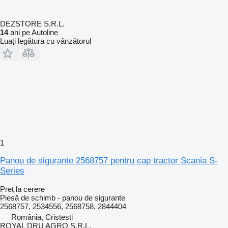
DEZSTORE S.R.L.
14
ani pe Autoline
Luați legătura cu vânzătorul
1
Panou de sigurante 2568757 pentru cap tractor Scania S-
Series
Preț la cerere
Piesă de schimb - panou de sigurante
2568757, 2534556, 2568758, 2844404
România, Cristesti
ROYAL DRU AGRO S.R.L.