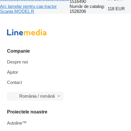
1516490
Arc lamelar pentru cap tractor
Număr de catalog:
118 EUR
Scania MODEL R
1528206
Companie
Despre noi
Ajutor
Contact
România / română
Proiectele noastre
Autoline™