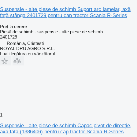
Suspensie - alte piese de schimb Suport arc lamelar, axă
față stânga 2401729 pentru cap tractor Scania R-Series
Preț la cerere
Piesă de schimb - suspensie - alte piese de schimb
2401729
România, Cristesti
ROYAL DRU AGRO S.R.L.
Luați legătura cu vânzătorul
1
Suspensie - alte piese de schimb Capac pivot de direcție,
axă față (1386406) pentru cap tractor Scania R-Series