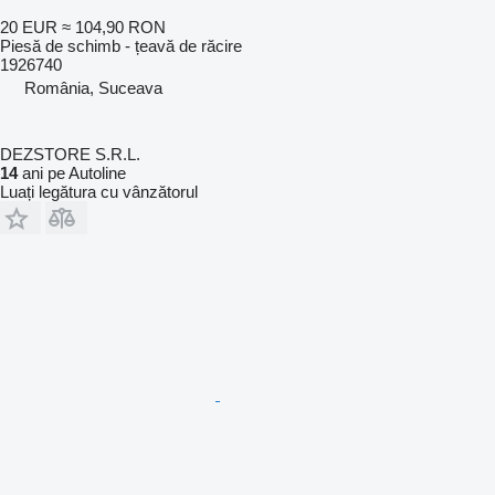
20 EUR
≈ 104,90 RON
Piesă de schimb - țeavă de răcire
1926740
România, Suceava
DEZSTORE S.R.L.
14
ani pe Autoline
Luați legătura cu vânzătorul