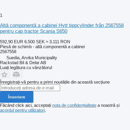
1
Altă componentă a cabinei Hytt tippcylinder från 2567558
pentru cap tractor Scania S650
592,90 EUR
6.500 SEK
≈ 3.111 RON
Piesă de schimb - altă componentă a cabinei
2567558
Suedia, Arvika Municipality
Rackstad Bil & Delar AB
Luați legătura cu vânzătorul
Înregistrați-vă pentru a primi noutățile din această secțiune
Înscriere
Făcând click aici, acceptați
nota de confidențialitate
a noastră și
acordul pentru utilizatori
.