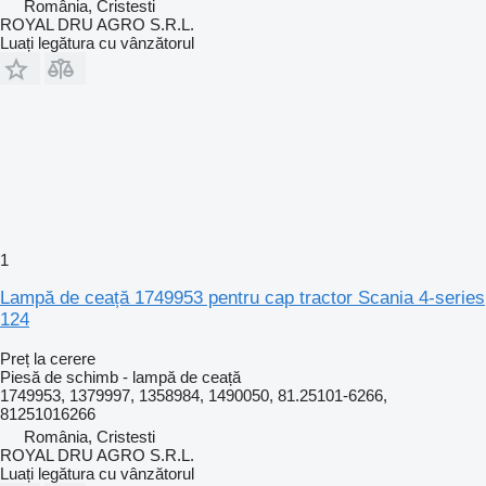
România, Cristesti
ROYAL DRU AGRO S.R.L.
Luați legătura cu vânzătorul
1
Lampă de ceață 1749953 pentru cap tractor Scania 4-series
124
Preț la cerere
Piesă de schimb - lampă de ceață
1749953, 1379997, 1358984, 1490050, 81.25101-6266,
81251016266
România, Cristesti
ROYAL DRU AGRO S.R.L.
Luați legătura cu vânzătorul