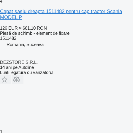
4
Capat sasiu dreapta 1511482 pentru cap tractor Scania
MODEL P
126 EUR
≈ 661,10 RON
Piesă de schimb - element de fixare
1511482
România, Suceava
DEZSTORE S.R.L.
14
ani pe Autoline
Luați legătura cu vânzătorul
1