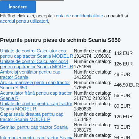
Înscriere
Făcând click aici, acceptați
nota de confidențialitate
a noastră și
acordul pentru utilizatori
.
Prețurile pentru piese de schimb Scania S650
Unitate de control Calculator coo
Număr de catalog:
142 EUR
pentru cap tractor Scania MODEL R
1914374, 1856081
Unitate de control Calculator opc4
Număr de catalog:
126 EUR
pentru cap tractor Scania MODEL R
1754699
Ambreiaj ventilator pentru cap
Număr de catalog:
48 EUR
tractor Scania
1412398
Arc cu manivelă pentru cap tractor
Număr de catalog:
446,90 EUR
Scania S 650
1769878
Acumulator frână pentru cap tractor
Număr de catalog:
56 EUR
Scania R
2147780 2192928
Unitate de control pentru cap tractor
Număr de catalog:
80 EUR
Scania MODEL R
1860636
Capat sasiu dreapta pentru cap
Număr de catalog:
126 EUR
tractor Scania MODEL P
1511482
Număr de catalog:
Semiax pentru cap tractor Scania
79 EUR
1368178
Număr de catalog:
Intercooler pentru cap tractor Scania
94 EUR