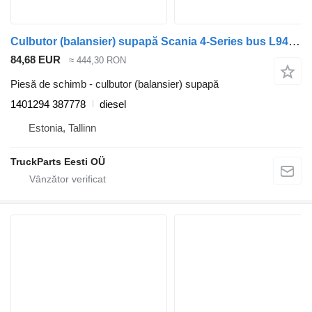
Culbutor (balansier) supapă Scania 4-Series bus L94 (01.96-12.06) 1401294 387778 pentru cap tractor Scania 4-series bus (1995-2006)
84,68 EUR
≈ 444,30 RON
Piesă de schimb - culbutor (balansier) supapă
1401294 387778
diesel
Estonia, Tallinn
TruckParts Eesti OÜ