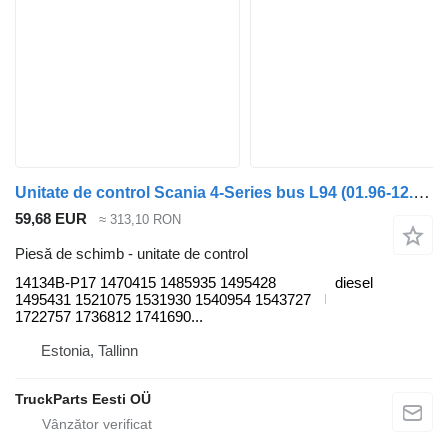
Unitate de control Scania 4-Series bus L94 (01.96-12.06) 14134B-P17 pentru cap tractor Scania 4-series bus (1995-2006)
59,68 EUR
≈ 313,10 RON
Piesă de schimb - unitate de control
14134B-P17 1470415 1485935 1495428
diesel
1495431 1521075 1531930 1540954 1543727
1722757 1736812 1741690...
Estonia, Tallinn
TruckParts Eesti OÜ