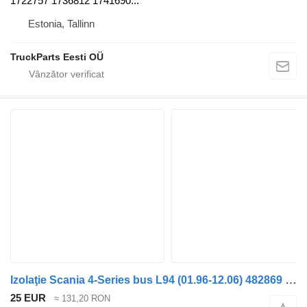
1722757 1736812 1741690...
Estonia, Tallinn
TruckParts Eesti OÜ
Izolaţie Scania 4-Series bus L94 (01.96-12.06) 482869 pentru cap tractor Scania 4-series bus (1995-2006)
25 EUR
≈ 131,20 RON