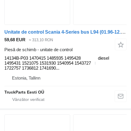
Unitate de control Scania 4-Series bus L94 (01.96-12.06) 14134B-P03 pentru cap tractor Scania 4-series bus (1995-2006)
59,68 EUR
≈ 313,10 RON
Piesă de schimb - unitate de control
14134B-P03 1470415 1485935 1495428
diesel
1495431 1521075 1531930 1540954 1543727
1722757 1736812 1741690...
Estonia, Tallinn
TruckParts Eesti OÜ