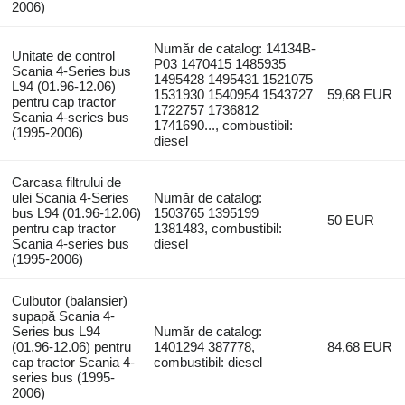
2006)
Număr de catalog: 14134B-
Unitate de control
P03 1470415 1485935
Scania 4-Series bus
1495428 1495431 1521075
L94 (01.96-12.06)
1531930 1540954 1543727
59,68 EUR
pentru cap tractor
1722757 1736812
Scania 4-series bus
1741690..., combustibil:
(1995-2006)
diesel
Carcasa filtrului de
ulei Scania 4-Series
Număr de catalog:
bus L94 (01.96-12.06)
1503765 1395199
50 EUR
pentru cap tractor
1381483, combustibil:
Scania 4-series bus
diesel
(1995-2006)
Culbutor (balansier)
supapă Scania 4-
Series bus L94
Număr de catalog:
(01.96-12.06) pentru
1401294 387778,
84,68 EUR
cap tractor Scania 4-
combustibil: diesel
series bus (1995-
2006)