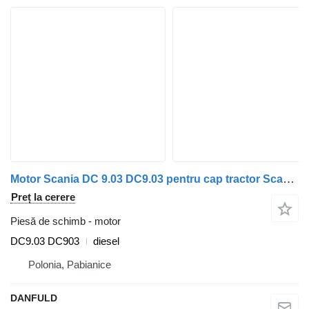
Motor Scania DC 9.03 DC9.03 pentru cap tractor Scania F94, G230, K94, L94, N94, OmniCity, P, R, Series – D230, T94
Preț la cerere
Piesă de schimb - motor
DC9.03 DC903
diesel
Polonia, Pabianice
DANFULD