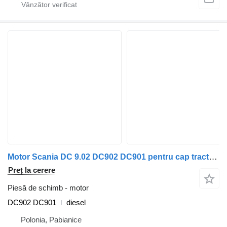
Motor Scania DC 9.02 DC902 DC901 pentru cap tractor Scania F94, G230, K94, L94, N94, OmniCity, P, R, Series – D230, T94
Preț la cerere
Piesă de schimb - motor
DC902 DC901
diesel
Polonia, Pabianice