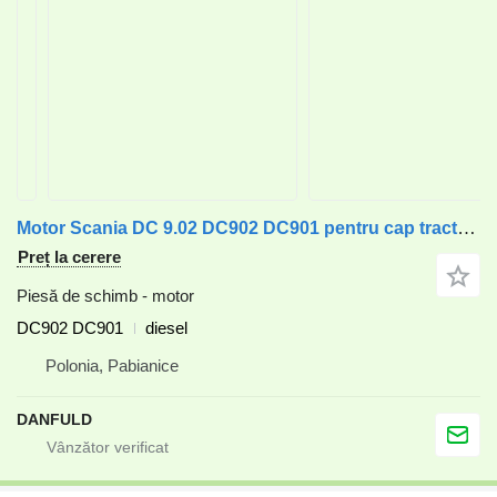
Motor Scania DC 9.02 DC902 DC901 pentru cap tractor Scania F94, G230, K94, L94, N94, OmniCity, P, R, Series – D230, T94
Preț la cerere
Piesă de schimb - motor
DC902 DC901
diesel
Polonia, Pabianice
DANFULD