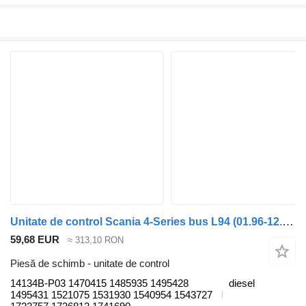
Unitate de control Scania 4-Series bus L94 (01.96-12.06) 14134B-P03 pentru cap tractor Scania 4-series bus (1995-2006)
59,68 EUR
≈ 313,10 RON
Piesă de schimb - unitate de control
14134B-P03 1470415 1485935 1495428
diesel
1495431 1521075 1531930 1540954 1543727