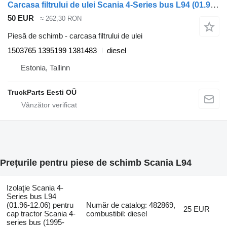
Carcasa filtrului de ulei Scania 4-Series bus L94 (01.96-12.06) 1503765 pentru cap tractor Scania 4-series bus (1995-2006)
50 EUR
≈ 262,30 RON
Piesă de schimb - carcasa filtrului de ulei
1503765 1395199 1381483
diesel
Estonia, Tallinn
TruckParts Eesti OÜ
Prețurile pentru piese de schimb Scania L94
Izolaţie Scania 4-
Series bus L94
(01.96-12.06) pentru
Număr de catalog: 482869,
25 EUR
cap tractor Scania 4-
combustibil: diesel
series bus (1995-