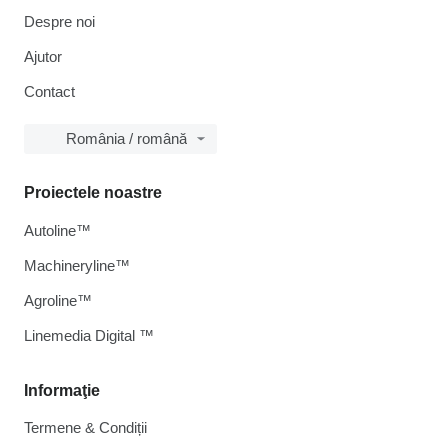
Despre noi
Ajutor
Contact
România / română
Proiectele noastre
Autoline™
Machineryline™
Agroline™
Linemedia Digital ™
Informaţie
Termene & Condiții