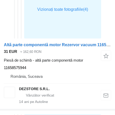
Altă parte componentă motor Rezervor vacuum 11658575944 pentru automobil BMW X7
31 EUR
≈ 162,60 RON
Piesă de schimb - altă parte componentă motor
11658575944
România, Suceava
DEZSTORE S.R.L.
14
ani pe Autoline