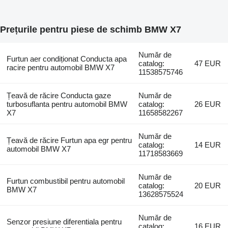
Prețurile pentru piese de schimb BMW X7
Număr de
Furtun aer condiționat Conducta apa
catalog:
47 EUR
racire pentru automobil BMW X7
11538575746
Țeavă de răcire Conducta gaze
Număr de
turbosuflanta pentru automobil BMW
catalog:
26 EUR
X7
11658582267
Număr de
Țeavă de răcire Furtun apa egr pentru
catalog:
14 EUR
automobil BMW X7
11718583669
Număr de
Furtun combustibil pentru automobil
catalog:
20 EUR
BMW X7
13628575524
Număr de
Senzor presiune diferentiala pentru
catalog:
16 EUR