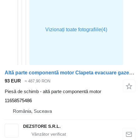
Altă parte componentă motor Clapeta evacuare gaze 11658575486 pentru automobil BMW X7
93 EUR
≈ 487,90 RON
Piesă de schimb - altă parte componentă motor
11658575486
România, Suceava
DEZSTORE S.R.L.