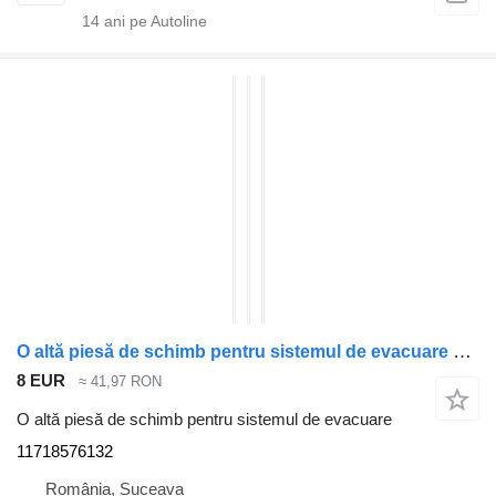
14
ani pe Autoline
O altă piesă de schimb pentru sistemul de evacuare Conducta egr 11718576132 pentru automobil BMW X7
8 EUR
≈ 41,97 RON
O altă piesă de schimb pentru sistemul de evacuare
11718576132
România, Suceava