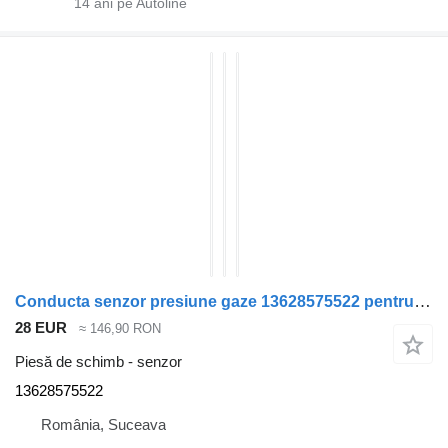
14
ani pe Autoline
Conducta senzor presiune gaze 13628575522 pentru automobil BMW X7
28 EUR
≈ 146,90 RON
Piesă de schimb - senzor
13628575522
România, Suceava