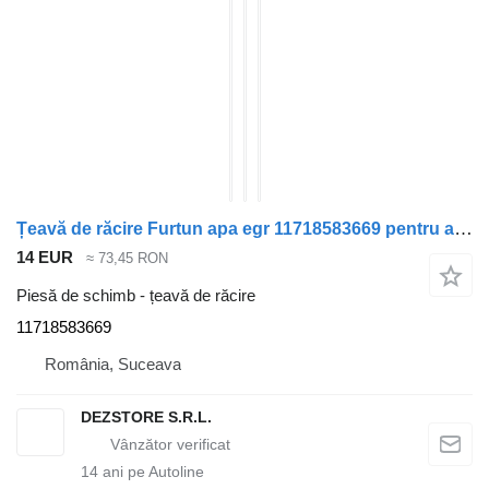
Țeavă de răcire Furtun apa egr 11718583669 pentru automobil BMW X7
14 EUR
≈ 73,45 RON
Piesă de schimb - țeavă de răcire
11718583669
România, Suceava
DEZSTORE S.R.L.
14
ani pe Autoline