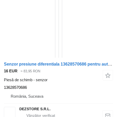
Senzor presiune diferentiala 13628570686 pentru automobil BMW X7
16 EUR
≈ 83,95 RON
Piesă de schimb - senzor
13628570686
România, Suceava
DEZSTORE S.R.L.