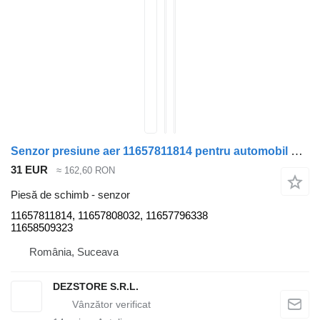
Senzor presiune aer 11657811814 pentru automobil BMW X7
31 EUR
≈ 162,60 RON
Piesă de schimb - senzor
11657811814, 11657808032, 11657796338
11658509323
România, Suceava
DEZSTORE S.R.L.