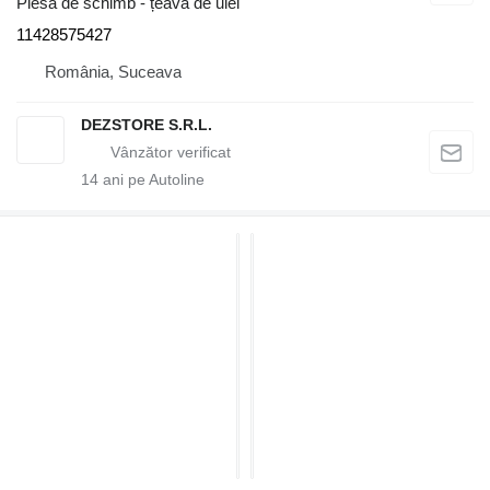
Piesă de schimb - țeavă de ulei
11428575427
România, Suceava
DEZSTORE S.R.L.
14
ani pe Autoline