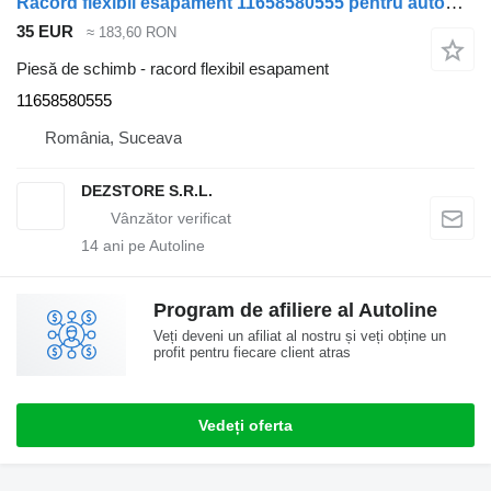
Racord flexibil esapament 11658580555 pentru automobil BMW X7
35 EUR
≈ 183,60 RON
Piesă de schimb - racord flexibil esapament
11658580555
România, Suceava
DEZSTORE S.R.L.
14
ani pe Autoline
Program de afiliere al Autoline
Veți deveni un afiliat al nostru și veți obține un
profit pentru fiecare client atras
Vedeți oferta