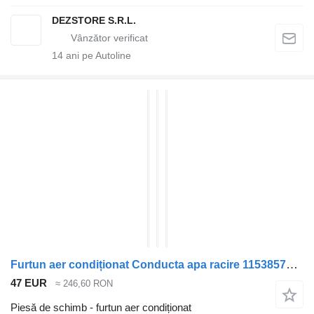
DEZSTORE S.R.L.
14
ani pe Autoline
Furtun aer condiționat Conducta apa racire 11538575746 pentru automobil BMW X7
47 EUR
≈ 246,60 RON
Piesă de schimb - furtun aer condiționat