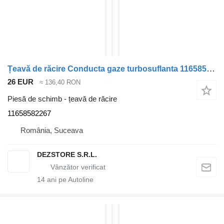
Țeavă de răcire Conducta gaze turbosuflanta 11658582267 pentru automobil BMW X7
26 EUR
≈ 136,40 RON
Piesă de schimb - țeavă de răcire
11658582267
România, Suceava
DEZSTORE S.R.L.
14
ani pe Autoline