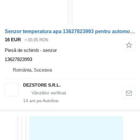
Senzor temperatura apa 13627823993 pentru automobil BMW X7
16 EUR
≈ 83,95 RON
Piesă de schimb - senzor
13627823993
România, Suceava
DEZSTORE S.R.L.
14
ani pe Autoline