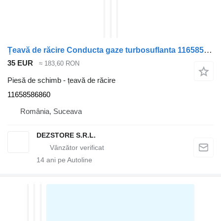
Țeavă de răcire Conducta gaze turbosuflanta 11658586860 pentru automobil BMW X7
35 EUR
≈ 183,60 RON
Piesă de schimb - țeavă de răcire
11658586860
România, Suceava
DEZSTORE S.R.L.
14
ani pe Autoline