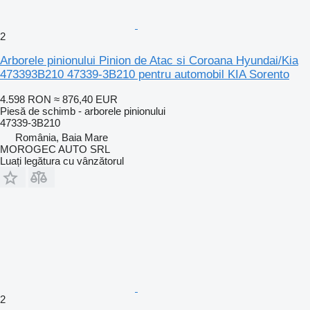
2
Arborele pinionului Pinion de Atac si Coroana Hyundai/Kia
473393B210 47339-3B210 pentru automobil KIA Sorento
4.598 RON
≈ 876,40 EUR
Piesă de schimb - arborele pinionului
47339-3B210
România, Baia Mare
MOROGEC AUTO SRL
Luați legătura cu vânzătorul
2