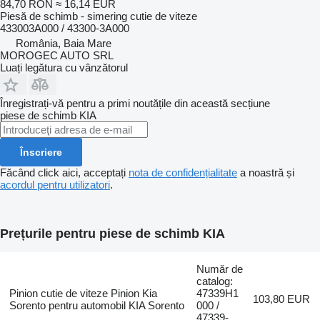
84,70 RON
≈ 16,14 EUR
Piesă de schimb - simering cutie de viteze
433003A000 / 43300-3A000
România, Baia Mare
MOROGEC AUTO SRL
Luați legătura cu vânzătorul
Înregistrați-vă pentru a primi noutățile din această secțiune
piese de schimb
KIA
Înscriere
Făcând click aici, acceptați
nota de confidențialitate
a noastră și
acordul pentru utilizatori
.
Prețurile pentru piese de schimb KIA
Număr de
catalog:
Pinion cutie de viteze Pinion Kia
47339H1
103,80 EUR
Sorento pentru automobil KIA Sorento
000 /
47339-