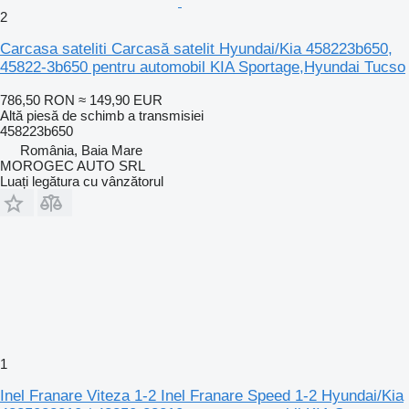
2
Carcasa sateliti Carcasă satelit Hyundai/Kia 458223b650,
45822-3b650 pentru automobil KIA Sportage,Hyundai Tucso
786,50 RON
≈ 149,90 EUR
Altă piesă de schimb a transmisiei
458223b650
România, Baia Mare
MOROGEC AUTO SRL
Luați legătura cu vânzătorul
1
Inel Franare Viteza 1-2 Inel Franare Speed 1-2 Hyundai/Kia