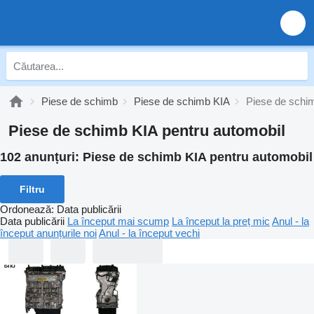
Piese de schimb
Piese de schimb KIA
Piese de schim
Piese de schimb KIA pentru automobil
102 anunțuri:
Piese de schimb KIA pentru automobil
Filtru
Ordonează
:
Data publicării
Data publicării
La început mai scump
La început la preț mic
Anul - la
început anunțurile noi
Anul - la început vechi