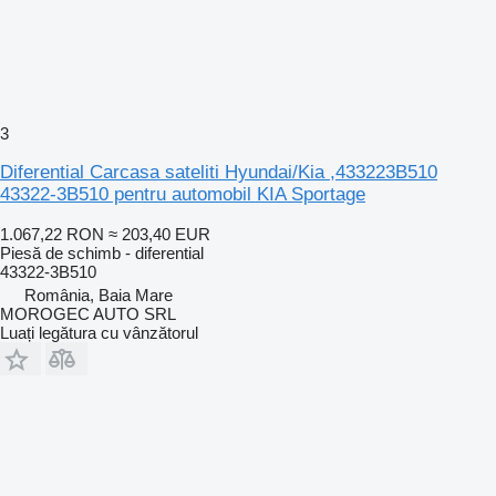
3
Diferential Carcasa sateliti Hyundai/Kia ,433223B510
43322-3B510 pentru automobil KIA Sportage
1.067,22 RON
≈ 203,40 EUR
Piesă de schimb - diferential
43322-3B510
România, Baia Mare
MOROGEC AUTO SRL
Luați legătura cu vânzătorul