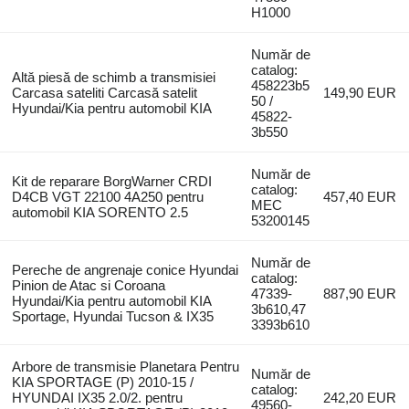
H1000
Număr de
catalog:
Altă piesă de schimb a transmisiei
458223b5
Carcasa sateliti Carcasă satelit
149,90 EUR
50 /
Hyundai/Kia pentru automobil KIA
45822-
3b550
Număr de
Kit de reparare BorgWarner CRDI
catalog:
D4CB VGT 22100 4A250 pentru
457,40 EUR
MEC
automobil KIA SORENTO 2.5
53200145
Număr de
Pereche de angrenaje conice Hyundai
catalog:
Pinion de Atac si Coroana
47339-
887,90 EUR
Hyundai/Kia pentru automobil KIA
3b610,47
Sportage, Hyundai Tucson & IX35
3393b610
Arbore de transmisie Planetara Pentru
Număr de
KIA SPORTAGE (P) 2010-15 /
catalog:
HYUNDAI IX35 2.0/2. pentru
242,20 EUR
49560-