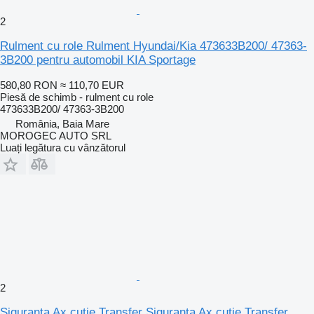
2
Rulment cu role Rulment Hyundai/Kia 473633B200/ 47363-
3B200 pentru automobil KIA Sportage
580,80 RON
≈ 110,70 EUR
Piesă de schimb - rulment cu role
473633B200/ 47363-3B200
România, Baia Mare
MOROGEC AUTO SRL
Luați legătura cu vânzătorul
2
Siguranta Ax cutie Transfer Siguranta Ax cutie Transfer