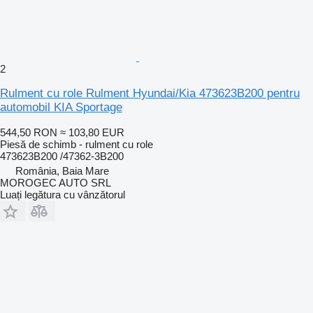
2
Rulment cu role Rulment Hyundai/Kia 473623B200 pentru
automobil KIA Sportage
544,50 RON
≈ 103,80 EUR
Piesă de schimb - rulment cu role
473623B200 /47362-3B200
România, Baia Mare
MOROGEC AUTO SRL
Luați legătura cu vânzătorul