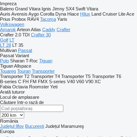
Impreza
Baleno
Grand Vitara
Ignis
Jimny
SX4
Swift
Vitara
Auris
Avensis
Aygo
Corolla
Dyna
Hiace
Hilux
Land Cruiser
Lite Ace
Prius
Probox
RAV4
Tacoma
Yaris
Volkswagen
Amarok
Arteon
Atlas
Caddy
Crafter
Crafter 2.0 TDI
Crafter 30
Golf
LT
LT 28
LT 35
Multivan
Passat
Passat Variant
Polo
Sharan
T-Roc
Tiguan
Tiguan Allspace
Touareg
Touran
Transporter
Transporter T2
Transporter T4
Transporter T5
Transporter T6
B-series
C
FH
FM
FMX
S-series
V40
V60
V90
XC
Fabia
Octavia
Roomster
Yeti
Arată tuturor
Locul de amplasare
Căutare într-o rază de
România
Județul Ilfov
București
Județul Maramureş
Europa