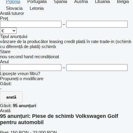
Polonia
Portugalia
Spania
Austria
Lituania
Belgia
Slovacia
Letonia
Arată tuturor
Preţ
–
Tipul anunțului
vânzare
de la producător
leasing
credit
plată în rate
trade-in (schimb
cu diferență de plată)
schimb
Stare
nou
second hand
recondiționat
Anul
–
Lipsește vreun filtru?
Propuneți o modificare
Găsit:
-
arată
Găsit:
95 anunțuri
Arată
95 anunțuri:
Piese de schimb Volkswagen Golf
pentru automobil
Preţ:
150 RON - 23.000 RON