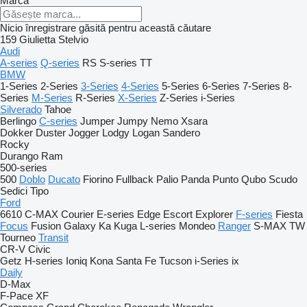
Marca
Nicio înregistrare găsită pentru această căutare
159
Giulietta
Stelvio
Audi
A-series
Q-series
RS
S-series
TT
BMW
1-Series
2-Series
3-Series
4-Series
5-Series
6-Series
7-Series
8-
Series
M-Series
R-Series
X-Series
Z-Series
i-Series
Silverado
Tahoe
Berlingo
C-series
Jumper
Jumpy
Nemo
Xsara
Dokker
Duster
Jogger
Lodgy
Logan
Sandero
Rocky
Durango
Ram
500-series
500
Doblo
Ducato
Fiorino
Fullback
Palio
Panda
Punto
Qubo
Scudo
Sedici
Tipo
Ford
6610
C-MAX
Courier
E-series
Edge
Escort
Explorer
F-series
Fiesta
Focus
Fusion
Galaxy
Ka
Kuga
L-series
Mondeo
Ranger
S-MAX
TW
Tourneo
Transit
CR-V
Civic
Getz
H-series
Ioniq
Kona
Santa Fe
Tucson
i-Series
ix
Daily
D-Max
F-Pace
XF