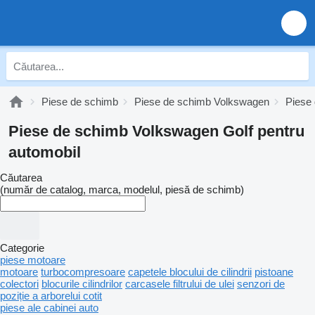
Piese de schimb
Piese de schimb Volkswagen
Piese
Piese de schimb Volkswagen Golf pentru
automobil
Căutarea
(număr de catalog, marca, modelul, piesă de schimb)
Categorie
piese motoare
motoare
turbocompresoare
capetele blocului de cilindrii
pistoane
colectori
blocurile cilindrilor
carcasele filtrului de ulei
senzori de
poziție a arborelui cotit
piese ale cabinei auto