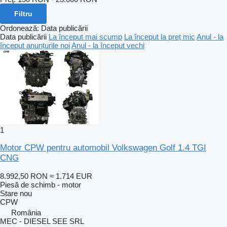
Filtru
Ordonează
:
Data publicării
Data publicării
La început mai scump
La început la preț mic
Anul - la
început anunțurile noi
Anul - la început vechi
1
Motor CPW pentru automobil Volkswagen Golf 1.4 TGI
CNG
8.992,50 RON
≈ 1.714 EUR
Piesă de schimb - motor
Stare
nou
CPW
România
MEC - DIESEL SEE SRL