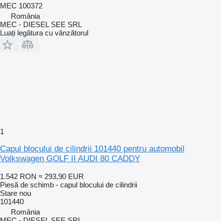
MEC 100372
România
MEC - DIESEL SEE SRL
Luați legătura cu vânzătorul
1
Capul blocului de cilindrii 101440 pentru automobil
Volkswagen GOLF II AUDI 80 CADDY
1.542 RON
≈ 293,90 EUR
Piesă de schimb - capul blocului de cilindrii
Stare
nou
101440
România
MEC - DIESEL SEE SRL