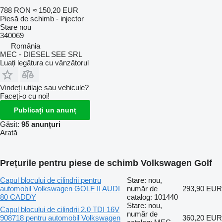
788 RON
≈ 150,20 EUR
Piesă de schimb - injector
Stare
nou
340069
România
MEC - DIESEL SEE SRL
Luați legătura cu vânzătorul
Vindeți utilaje sau vehicule?
Faceți-o cu noi!
Publicați un anunț
Găsit:
95 anunțuri
Arată
Prețurile pentru piese de schimb Volkswagen Golf
Capul blocului de cilindrii pentru
Stare: nou,
automobil Volkswagen GOLF II AUDI
număr de
293,90 EUR
80 CADDY
catalog: 101440
Stare: nou,
Capul blocului de cilindrii 2.0 TDI 16V
număr de
908718 pentru automobil Volkswagen
360,20 EUR