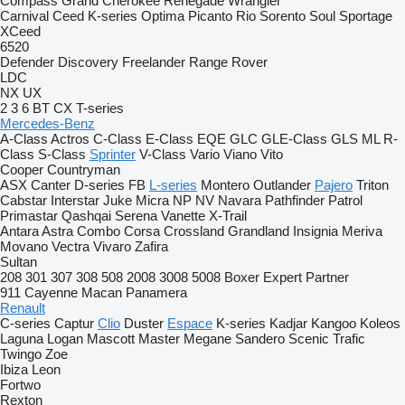
Compass
Grand Cherokee
Renegade
Wrangler
Carnival
Ceed
K-series
Optima
Picanto
Rio
Sorento
Soul
Sportage
XCeed
6520
Defender
Discovery
Freelander
Range Rover
LDC
NX
UX
2
3
6
BT
CX
T-series
Mercedes-Benz
A-Class
Actros
C-Class
E-Class
EQE
GLC
GLE-Class
GLS
ML
R-
Class
S-Class
Sprinter
V-Class
Vario
Viano
Vito
Cooper
Countryman
ASX
Canter
D-series
FB
L-series
Montero
Outlander
Pajero
Triton
Cabstar
Interstar
Juke
Micra
NP
NV
Navara
Pathfinder
Patrol
Primastar
Qashqai
Serena
Vanette
X-Trail
Antara
Astra
Combo
Corsa
Crossland
Grandland
Insignia
Meriva
Movano
Vectra
Vivaro
Zafira
Sultan
208
301
307
308
508
2008
3008
5008
Boxer
Expert
Partner
911
Cayenne
Macan
Panamera
Renault
C-series
Captur
Clio
Duster
Espace
K-series
Kadjar
Kangoo
Koleos
Laguna
Logan
Mascott
Master
Megane
Sandero
Scenic
Trafic
Twingo
Zoe
Ibiza
Leon
Fortwo
Rexton