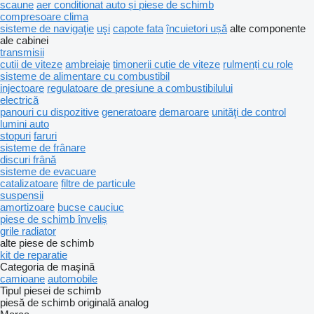
scaune
aer conditionat auto și piese de schimb
compresoare clima
sisteme de navigaţie
uşi
capote fata
încuietori ușă
alte componente
ale cabinei
transmisii
cutii de viteze
ambreiaje
timonerii cutie de viteze
rulmenți cu role
sisteme de alimentare cu combustibil
injectoare
regulatoare de presiune a combustibilului
electrică
panouri cu dispozitive
generatoare
demaroare
unităţi de control
lumini auto
stopuri
faruri
sisteme de frânare
discuri frână
sisteme de evacuare
catalizatoare
filtre de particule
suspensii
amortizoare
bucse cauciuc
piese de schimb înveliș
grile radiator
alte piese de schimb
kit de reparatie
Categoria de maşină
camioane
automobile
Tipul piesei de schimb
piesă de schimb originală
analog