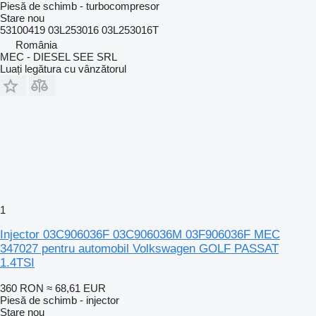
Piesă de schimb - turbocompresor
Stare
nou
53100419 03L253016 03L253016T
România
MEC - DIESEL SEE SRL
Luați legătura cu vânzătorul
1
Injector 03C906036F 03C906036M 03F906036F MEC
347027 pentru automobil Volkswagen GOLF PASSAT
1.4TSI
360 RON
≈ 68,61 EUR
Piesă de schimb - injector
Stare
nou