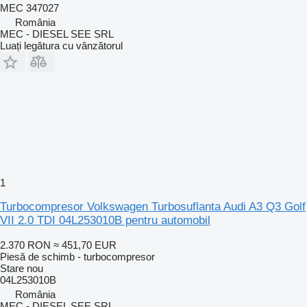
MEC 347027
România
MEC - DIESEL SEE SRL
Luați legătura cu vânzătorul
1
Turbocompresor Volkswagen Turbosuflanta Audi A3 Q3 Golf
VII 2.0 TDI 04L253010B pentru automobil
2.370 RON
≈ 451,70 EUR
Piesă de schimb - turbocompresor
Stare
nou
04L253010B
România
MEC - DIESEL SEE SRL