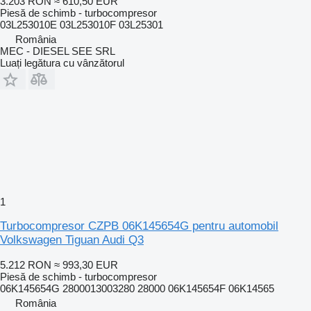
3.203 RON
≈ 610,50 EUR
Piesă de schimb - turbocompresor
03L253010E 03L253010F 03L25301
România
MEC - DIESEL SEE SRL
Luați legătura cu vânzătorul
1
Turbocompresor CZPB 06K145654G pentru automobil
Volkswagen Tiguan Audi Q3
5.212 RON
≈ 993,30 EUR
Piesă de schimb - turbocompresor
06K145654G 2800013003280 28000 06K145654F 06K14565
România