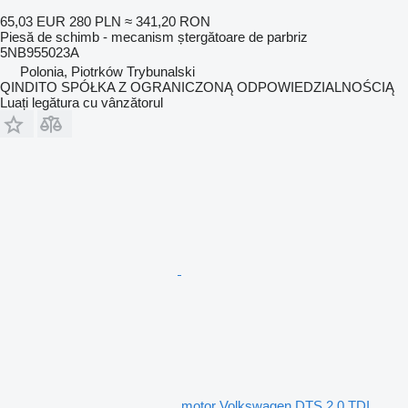
65,03 EUR
280 PLN
≈ 341,20 RON
Piesă de schimb - mecanism ștergătoare de parbriz
5NB955023A
Polonia, Piotrków Trybunalski
QINDITO SPÓŁKA Z OGRANICZONĄ ODPOWIEDZIALNOŚCIĄ
Luați legătura cu vânzătorul
motor Volkswagen DTS 2.0 TDI