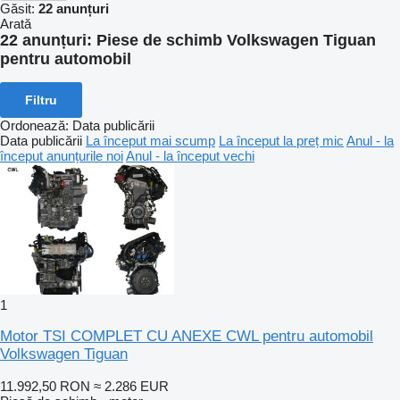
Găsit:
22 anunțuri
Arată
22 anunțuri:
Piese de schimb Volkswagen Tiguan
pentru automobil
Filtru
Ordonează
:
Data publicării
Data publicării
La început mai scump
La început la preț mic
Anul - la
început anunțurile noi
Anul - la început vechi
1
Motor TSI COMPLET CU ANEXE CWL pentru automobil
Volkswagen Tiguan
11.992,50 RON
≈ 2.286 EUR