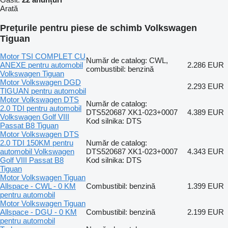
Arată
Prețurile pentru piese de schimb Volkswagen
Tiguan
Motor TSI COMPLET CU
Număr de catalog: CWL,
ANEXE pentru automobil
2.286 EUR
combustibil: benzină
Volkswagen Tiguan
Motor Volkswagen DGD
2.293 EUR
TIGUAN pentru automobil
Motor Volkswagen DTS
Număr de catalog:
2.0 TDI pentru automobil
DTS520687 XK1-023+0007
4.389 EUR
Volkswagen Golf VIII
Kod silnika: DTS
Passat B8 Tiguan
Motor Volkswagen DTS
2.0 TDI 150KM pentru
Număr de catalog:
automobil Volkswagen
DTS520687 XK1-023+0007
4.343 EUR
Golf VIII Passat B8
Kod silnika: DTS
Tiguan
Motor Volkswagen Tiguan
Allspace - CWL - 0 KM
Combustibil: benzină
1.399 EUR
pentru automobil
Motor Volkswagen Tiguan
Allspace - DGU - 0 KM
Combustibil: benzină
2.199 EUR
pentru automobil