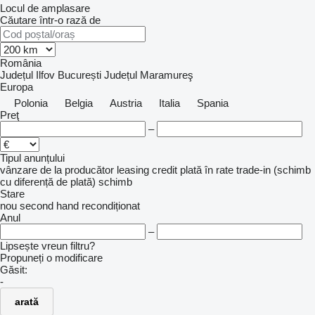
Locul de amplasare
Căutare într-o rază de
România
Județul Ilfov
București
Județul Maramureş
Europa
Polonia
Belgia
Austria
Italia
Spania
Preţ
–
Tipul anunțului
vânzare
de la producător
leasing
credit
plată în rate
trade-in (schimb
cu diferență de plată)
schimb
Stare
nou
second hand
recondiționat
Anul
–
Lipsește vreun filtru?
Propuneți o modificare
Găsit:
-
arată