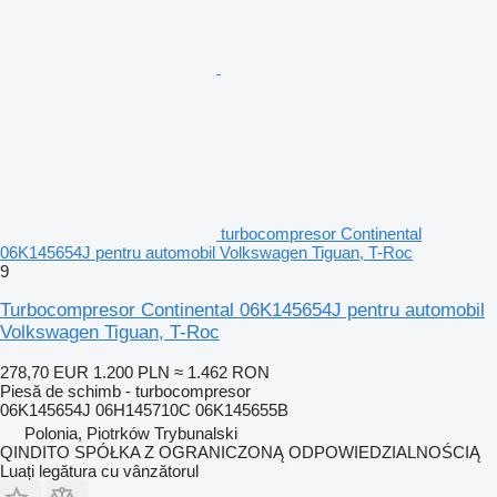
turbocompresor Continental
06K145654J pentru automobil Volkswagen Tiguan, T-Roc
9
Turbocompresor Continental 06K145654J pentru automobil
Volkswagen Tiguan, T-Roc
278,70 EUR
1.200 PLN
≈ 1.462 RON
Piesă de schimb - turbocompresor
06K145654J 06H145710C 06K145655B
Polonia, Piotrków Trybunalski
QINDITO SPÓŁKA Z OGRANICZONĄ ODPOWIEDZIALNOŚCIĄ
Luați legătura cu vânzătorul