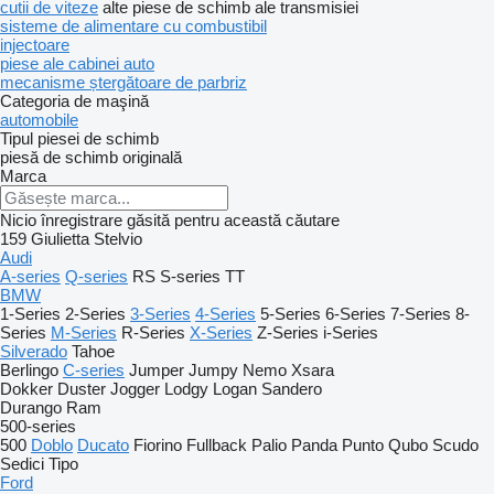
cutii de viteze
alte piese de schimb ale transmisiei
sisteme de alimentare cu combustibil
injectoare
piese ale cabinei auto
mecanisme ștergătoare de parbriz
Categoria de maşină
automobile
Tipul piesei de schimb
piesă de schimb originală
Marca
Nicio înregistrare găsită pentru această căutare
159
Giulietta
Stelvio
Audi
A-series
Q-series
RS
S-series
TT
BMW
1-Series
2-Series
3-Series
4-Series
5-Series
6-Series
7-Series
8-
Series
M-Series
R-Series
X-Series
Z-Series
i-Series
Silverado
Tahoe
Berlingo
C-series
Jumper
Jumpy
Nemo
Xsara
Dokker
Duster
Jogger
Lodgy
Logan
Sandero
Durango
Ram
500-series
500
Doblo
Ducato
Fiorino
Fullback
Palio
Panda
Punto
Qubo
Scudo
Sedici
Tipo
Ford