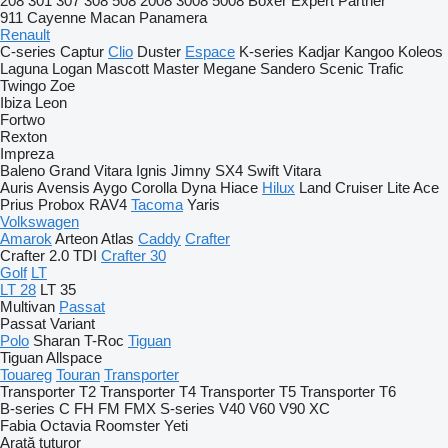
208
301
307
308
508
2008
3008
5008
Boxer
Expert
Partner
911
Cayenne
Macan
Panamera
Renault
C-series
Captur
Clio
Duster
Espace
K-series
Kadjar
Kangoo
Koleos
Laguna
Logan
Mascott
Master
Megane
Sandero
Scenic
Trafic
Twingo
Zoe
Ibiza
Leon
Fortwo
Rexton
Impreza
Baleno
Grand Vitara
Ignis
Jimny
SX4
Swift
Vitara
Auris
Avensis
Aygo
Corolla
Dyna
Hiace
Hilux
Land Cruiser
Lite Ace
Prius
Probox
RAV4
Tacoma
Yaris
Volkswagen
Amarok
Arteon
Atlas
Caddy
Crafter
Crafter 2.0 TDI
Crafter 30
Golf
LT
LT 28
LT 35
Multivan
Passat
Passat Variant
Polo
Sharan
T-Roc
Tiguan
Tiguan Allspace
Touareg
Touran
Transporter
Transporter T2
Transporter T4
Transporter T5
Transporter T6
B-series
C
FH
FM
FMX
S-series
V40
V60
V90
XC
Fabia
Octavia
Roomster
Yeti
Arată tuturor