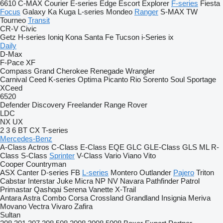
6610
C-MAX
Courier
E-series
Edge
Escort
Explorer
F-series
Fiesta
Focus
Galaxy
Ka
Kuga
L-series
Mondeo
Ranger
S-MAX
TW
Tourneo
Transit
CR-V
Civic
Getz
H-series
Ioniq
Kona
Santa Fe
Tucson
i-Series
ix
Daily
D-Max
F-Pace
XF
Compass
Grand Cherokee
Renegade
Wrangler
Carnival
Ceed
K-series
Optima
Picanto
Rio
Sorento
Soul
Sportage
XCeed
6520
Defender
Discovery
Freelander
Range Rover
LDC
NX
UX
2
3
6
BT
CX
T-series
Mercedes-Benz
A-Class
Actros
C-Class
E-Class
EQE
GLC
GLE-Class
GLS
ML
R-
Class
S-Class
Sprinter
V-Class
Vario
Viano
Vito
Cooper
Countryman
ASX
Canter
D-series
FB
L-series
Montero
Outlander
Pajero
Triton
Cabstar
Interstar
Juke
Micra
NP
NV
Navara
Pathfinder
Patrol
Primastar
Qashqai
Serena
Vanette
X-Trail
Antara
Astra
Combo
Corsa
Crossland
Grandland
Insignia
Meriva
Movano
Vectra
Vivaro
Zafira
Sultan