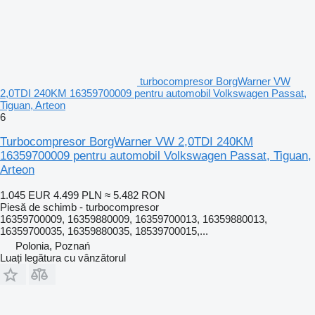
turbocompresor BorgWarner VW
2,0TDI 240KM 16359700009 pentru automobil Volkswagen Passat,
Tiguan, Arteon
6
Turbocompresor BorgWarner VW 2,0TDI 240KM
16359700009 pentru automobil Volkswagen Passat, Tiguan,
Arteon
1.045 EUR
4.499 PLN
≈ 5.482 RON
Piesă de schimb - turbocompresor
16359700009, 16359880009, 16359700013, 16359880013,
16359700035, 16359880035, 18539700015,...
Polonia, Poznań
Luați legătura cu vânzătorul