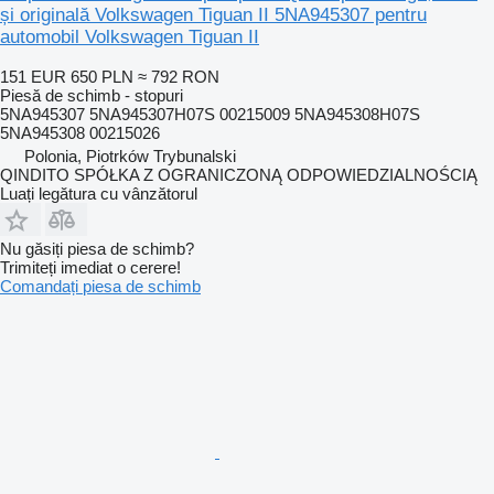
și originală Volkswagen Tiguan II 5NA945307 pentru
automobil Volkswagen Tiguan II
151 EUR
650 PLN
≈ 792 RON
Piesă de schimb - stopuri
5NA945307 5NA945307H07S 00215009 5NA945308H07S
5NA945308 00215026
Polonia, Piotrków Trybunalski
QINDITO SPÓŁKA Z OGRANICZONĄ ODPOWIEDZIALNOŚCIĄ
Luați legătura cu vânzătorul
Nu găsiți piesa de schimb?
Trimiteți imediat o cerere!
Comandați piesa de schimb