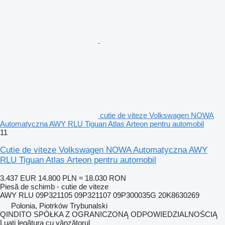
cutie de viteze Volkswagen NOWA
Automatyczna AWY RLU Tiguan Atlas Arteon pentru automobil
11
Cutie de viteze Volkswagen NOWA Automatyczna AWY
RLU Tiguan Atlas Arteon pentru automobil
3.437 EUR
14.800 PLN
≈ 18.030 RON
Piesă de schimb - cutie de viteze
AWY RLU 09P321105 09P321107 09P300035G 20K8630269
Polonia, Piotrków Trybunalski
QINDITO SPÓŁKA Z OGRANICZONĄ ODPOWIEDZIALNOŚCIĄ
Luați legătura cu vânzătorul