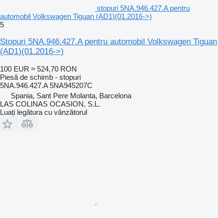
stopuri 5NA.946.427.A pentru
automobil Volkswagen Tiguan (AD1)(01.2016->)
5
Stopuri 5NA.946.427.A pentru automobil Volkswagen Tiguan
(AD1)(01.2016->)
100 EUR
≈ 524,70 RON
Piesă de schimb - stopuri
5NA.946.427.A 5NA945207C
Spania, Sant Pere Molanta, Barcelona
LAS COLINAS OCASION, S.L.
Luați legătura cu vânzătorul