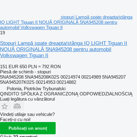
stopuri Lampă spate dreapta/stânga
IQ LIGHT Tiguan II NOUĂ ORIGINALĂ 5NA945208 pentru
automobil Volkswagen Tiguan II
19
Stopuri Lampă spate dreapta/stânga IQ LIGHT Tiguan II
NOUĂ ORIGINALĂ 5NA945208 pentru automobil
Volkswagen Tiguan II
151 EUR
650 PLN
≈ 792 RON
Piesă de schimb - stopuri
5NA945208 5NA945208K02S 00214974 00214989 5NA945207
5NA945207K02S 00214953 00214882
Polonia, Piotrków Trybunalski
QINDITO SPÓŁKA Z OGRANICZONĄ ODPOWIEDZIALNOŚCIĄ
Luați legătura cu vânzătorul
Vindeți utilaje sau vehicule?
Faceți-o cu noi!
Publicați un anunț
Găsit:
22 anunțuri