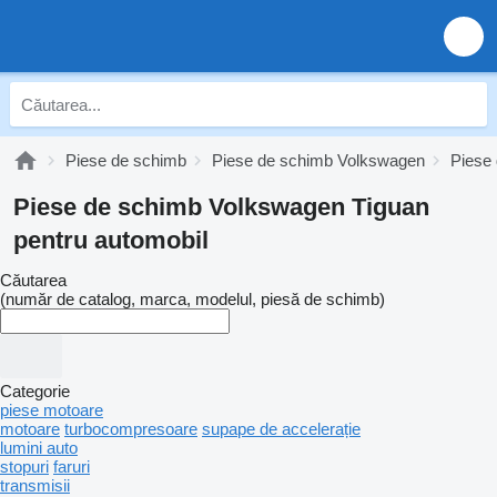
Piese de schimb
Piese de schimb Volkswagen
Piese
Piese de schimb Volkswagen Tiguan
pentru automobil
Căutarea
(număr de catalog, marca, modelul, piesă de schimb)
Categorie
piese motoare
motoare
turbocompresoare
supape de accelerație
lumini auto
stopuri
faruri
transmisii