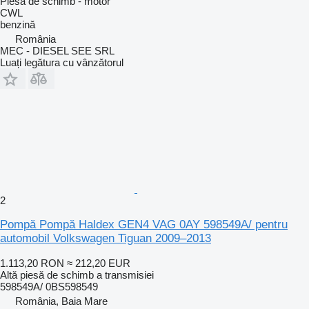
Piesă de schimb - motor
CWL
benzină
România
MEC - DIESEL SEE SRL
Luați legătura cu vânzătorul
2
Pompă Pompă Haldex GEN4 VAG 0AY 598549A/ pentru
automobil Volkswagen Tiguan 2009–2013
1.113,20 RON
≈ 212,20 EUR
Altă piesă de schimb a transmisiei
598549A/ 0BS598549
România, Baia Mare