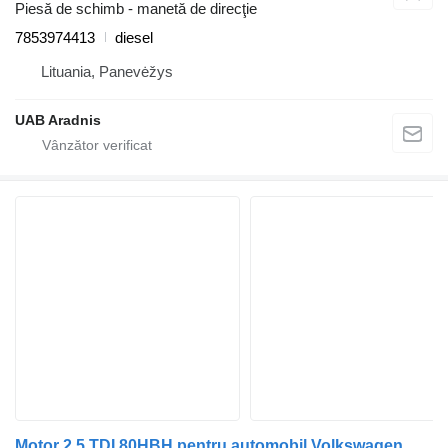
Piesă de schimb - manetă de direcţie
7853974413
diesel
Lituania, Panevėžys
UAB Aradnis
Motor 2.5 TDI 80HBH pentru automobil Volkswagen TRANSPORTER IV Minibus / passenger (70XB, 70XC, 7DB, 7DW, 7DK)