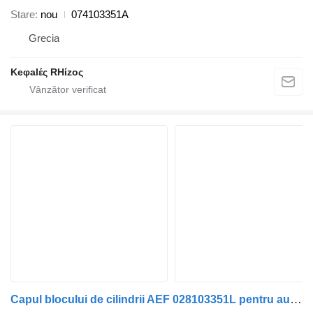
Stare
nou
074103351A
Grecia
Keφalές RHίzoς
Capul blocului de cilindrii AEF 028103351L pentru automobil Volkswagen POLO, TRANSPORTER, CADDY