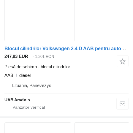
Blocul cilindrilor Volkswagen 2.4 D AAB pentru automobil Volkswagen TRANSPORTER IV Minibus / passenger (70XB, 70XC, 7DB, 7DW, 7DK)
247,93 EUR
≈ 1.301 RON
Piesă de schimb - blocul cilindrilor
AAB
diesel
Lituania, Panevėžys
UAB Aradnis