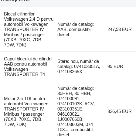
Blocul cilindrilor
Volkswagen 2.4 D pentru
automobil Volkswagen
Număr de catalog:
TRANSPORTER IV
AAB, combustibil:
247,93 EUR
Minibus / passenger
diesel
(70XB, 70XC, 7DB,
7DW, 7DK)
Capul blocului de cilindrii
Stare: nou, număr de
AAB pentru automobil
catalog: 074103351A,
99 EUR
Volkswagen
074103265X
TRANSPORTER T4
Număr de catalog:
80HBH, 80 HBH,
Motor 2.5 TDI pentru
074100091,
automobil Volkswagen
074100103K, ACV,
TRANSPORTER IV
023103351E,
826,45 EUR
Minibus / passenger
046103021,
(70XB, 70XC, 7DB,
1J0907660B,
7DW, 7DK)
074103603M, 074
103..., combustibil:
diesel