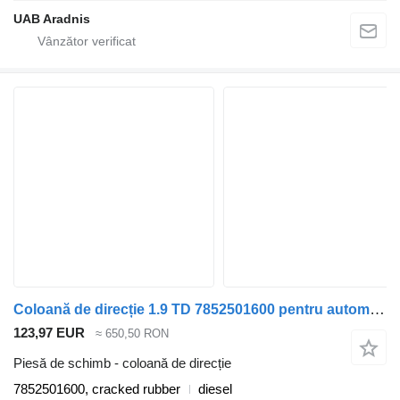
UAB Aradnis
Coloană de direcție 1.9 TD 7852501600 pentru automobil Volkswagen TRANSPORTER IV Minibus / passenger (70XB, 70XC, 7DB, 7DW, 7DK)
123,97 EUR
≈ 650,50 RON
Piesă de schimb - coloană de direcție
7852501600, cracked rubber
diesel