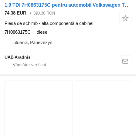
1.9 TDI 7H0863175C pentru automobil Volkswagen TRANSPORTER V (T5) Minibus / passenger
74,38 EUR
≈ 390,30 RON
Piesă de schimb - altă componentă a cabinei
7H0863175C
diesel
Lituania, Panevėžys
UAB Aradnis