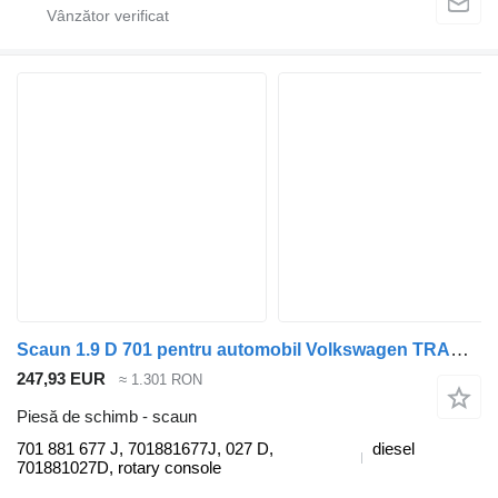
Scaun 1.9 D 701 pentru automobil Volkswagen TRANSPORTER IV Furgon (70XA)
247,93 EUR
≈ 1.301 RON
Piesă de schimb - scaun
701 881 677 J, 701881677J, 027 D,
diesel
701881027D, rotary console