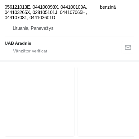
056121013E, 044100098X, 044100103A,
benzină
044103265X, 028105101J, 044107065H,
044107081, 044103601D
Lituania, Panevėžys
UAB Aradnis