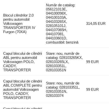
Număr de catalog:
056121013E,
044100098X,
Blocul cilindrilor 2.0
044100103A,
pentru automobil
044103265X,
Volkswagen
314,05 EUR
028105101J,
TRANSPORTER IV
044107065H,
Furgon (70XA)
044107081,
044103601D,
combustibil: benzină
Capul blocului de cilindrii
Stare: nou, număr de
ABL pentru automobil
catalog: 028103265KX,
Volkswagen POLO,
028103265LX,
99 EUR
CADDY,
028103351L,
TRANSPORTER
028103351N
Capul blocului de cilindrii
Stare: nou, număr de
ABL COMPLETE pentru
catalog: 028103351L,
automobil Volkswagen
99 EUR
028103351N,
POLO, CADDY,
028103374
TRANSPORTER
Capul blocului de cilindrii