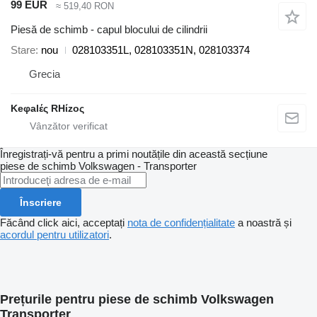
99 EUR
≈ 519,40 RON
Piesă de schimb - capul blocului de cilindrii
Stare
nou
028103351L, 028103351N, 028103374
Grecia
Keφalές RHίzoς
Înregistrați-vă pentru a primi noutățile din această secțiune
piese de schimb
Volkswagen - Transporter
Înscriere
Făcând click aici, acceptați
nota de confidențialitate
a noastră și
acordul pentru utilizatori
.
Prețurile pentru piese de schimb Volkswagen
Transporter