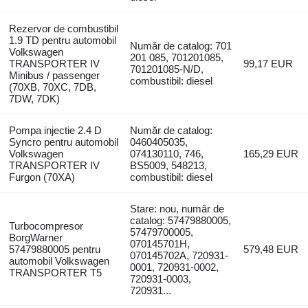
Rezervor de combustibil
1.9 TD pentru automobil
Număr de catalog: 701
Volkswagen
201 085, 701201085,
TRANSPORTER IV
99,17 EUR
701201085-N/D,
Minibus / passenger
combustibil: diesel
(70XB, 70XC, 7DB,
7DW, 7DK)
Pompa injectie 2.4 D
Număr de catalog:
Syncro pentru automobil
0460405035,
Volkswagen
074130110, 746,
165,29 EUR
TRANSPORTER IV
BS5009, 548213,
Furgon (70XA)
combustibil: diesel
Stare: nou, număr de
catalog: 57479880005,
Turbocompresor
57479700005,
BorgWarner
070145701H,
57479880005 pentru
579,48 EUR
070145702A, 720931-
automobil Volkswagen
0001, 720931-0002,
TRANSPORTER T5
720931-0003,
720931...