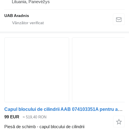
Lituania, Panevėžys
UAB Aradnis
Capul blocului de cilindrii AAB 074103351A pentru automobil Volkswagen TRANSPORTER T2, T3, T4, T5 ,T6
99 EUR
≈ 519,40 RON
Piesă de schimb - capul blocului de cilindrii