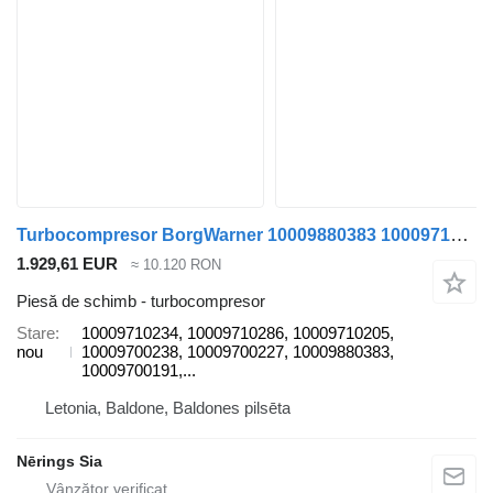
Turbocompresor BorgWarner 10009880383 10009710234 pentru automobil Volkswagen TRANSPORTER T6
1.929,61 EUR
≈ 10.120 RON
Piesă de schimb - turbocompresor
Stare
10009710234, 10009710286, 10009710205,
nou
10009700238, 10009700227, 10009880383,
10009700191,...
Letonia, Baldone, Baldones pilsēta
Nērings Sia