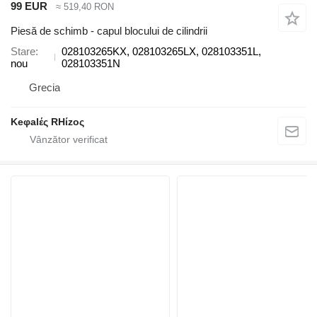
99 EUR
≈ 519,40 RON
Piesă de schimb - capul blocului de cilindrii
Stare
028103265KX, 028103265LX, 028103351L,
nou
028103351N
Grecia
Keφalές RHίzoς