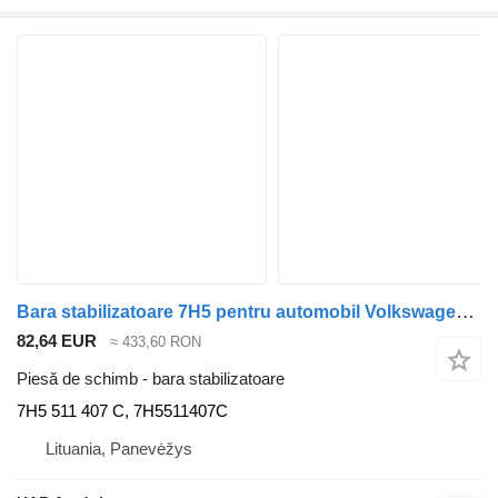
Bara stabilizatoare 7H5 pentru automobil Volkswagen TRANSPORTER V (T5) Minibus / passenger
82,64 EUR
≈ 433,60 RON
Piesă de schimb - bara stabilizatoare
7H5 511 407 C, 7H5511407C
Lituania, Panevėžys