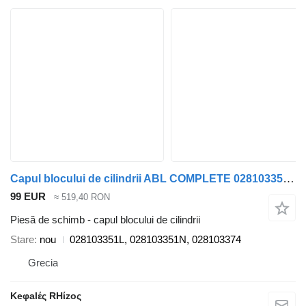
Capul blocului de cilindrii ABL COMPLETE 028103351L pentru automobil Volkswagen POLO, CADDY, TRANSPORTER
99 EUR
≈ 519,40 RON
Piesă de schimb - capul blocului de cilindrii
Stare
nou
028103351L, 028103351N, 028103374
Grecia
Keφalές RHίzoς