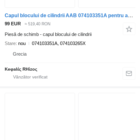
Capul blocului de cilindrii AAB 074103351A pentru automobil Volkswagen TRANSPORTER T4
99 EUR
≈ 519,40 RON
Piesă de schimb - capul blocului de cilindrii
Stare
nou
074103351A, 074103265X
Grecia
Keφalές RHίzoς