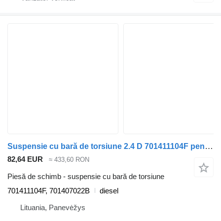
Suspensie cu bară de torsiune 2.4 D 701411104F pentru automobil Volkswagen TRANSPORTER IV Minibus / passenger (70XB, 70XC, 7DB, 7DW, 7DK)
82,64 EUR
≈ 433,60 RON
Piesă de schimb - suspensie cu bară de torsiune
701411104F, 701407022B
diesel
Lituania, Panevėžys