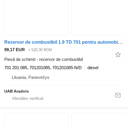
Rezervor de combustibil 1.9 TD 701 pentru automobil Volkswagen TRANSPORTER IV Minibus / passenger (70XB, 70XC, 7DB, 7DW, 7DK)
99,17 EUR
≈ 520,30 RON
Piesă de schimb - rezervor de combustibil
701 201 085, 701201085, 701201085-N/D
diesel
Lituania, Panevėžys
UAB Aradnis