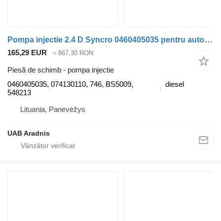
Pompa injectie 2.4 D Syncro 0460405035 pentru automobil Volkswagen TRANSPORTER IV Furgon (70XA)
165,29 EUR
≈ 867,30 RON
Piesă de schimb - pompa injectie
0460405035, 074130110, 746, BS5009,
diesel
548213
Lituania, Panevėžys
UAB Aradnis