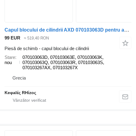
Capul blocului de cilindrii AXD 070103063D pentru automobil Volkswagen TRANSPORTER, TOUAREG, MULTIVAN
99 EUR
≈ 519,40 RON
Piesă de schimb - capul blocului de cilindrii
Stare
070103063D, 070103063E, 070103063K,
nou
070103063Q, 070103063R, 070103063S,
070103267AX, 070103267X
Grecia
Keφalές RHίzoς