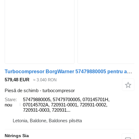
Turbocompresor BorgWarner 57479880005 pentru automobil Volkswagen TRANSPORTER T5
579,48 EUR
≈ 3.040 RON
Piesă de schimb - turbocompresor
Stare
57479880005, 57479700005, 070145701H,
nou
070145702A, 720931-0001, 720931-0002,
720931-0003, 720931...
Letonia, Baldone, Baldones pilsēta
Nērings Sia