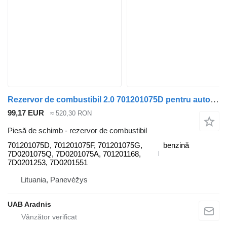
Rezervor de combustibil 2.0 701201075D pentru automobil Volkswagen TRANSPORTER IV Furgon (70XA)
99,17 EUR
≈ 520,30 RON
Piesă de schimb - rezervor de combustibil
701201075D, 701201075F, 701201075G,
benzină
7D0201075Q, 7D0201075A, 701201168,
7D0201253, 7D0201551
Lituania, Panevėžys
UAB Aradnis