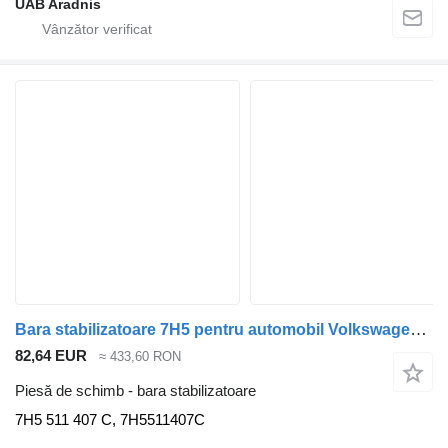
UAB Aradnis
Bara stabilizatoare 7H5 pentru automobil Volkswagen TRANSPORTER V (T5) Minibus / passenger
82,64 EUR
≈ 433,60 RON
Piesă de schimb - bara stabilizatoare
7H5 511 407 C, 7H5511407C