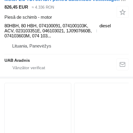
826,45 EUR
≈ 4.336 RON
Piesă de schimb - motor
80HBH, 80 HBH, 074100091, 074100103K,
diesel
ACV, 023103351E, 046103021, 1J0907660B,
074103603M, 074 103...
Lituania, Panevėžys
UAB Aradnis