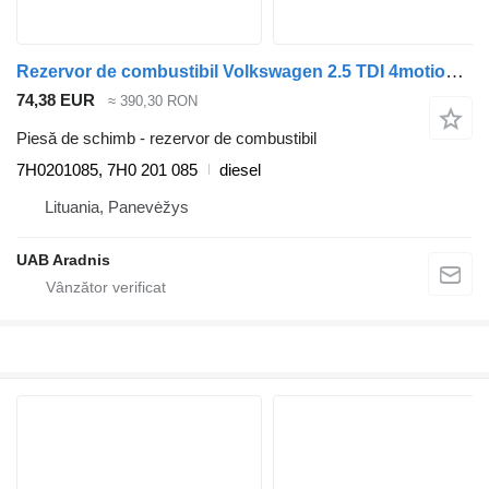
Rezervor de combustibil Volkswagen 2.5 TDI 4motion 7H0201085 pentru automobil Volkswagen TRANSPORTER V (T5) Furgon (7HA, 7HH, 7EA, 7EH)
74,38 EUR
≈ 390,30 RON
Piesă de schimb - rezervor de combustibil
7H0201085, 7H0 201 085
diesel
Lituania, Panevėžys
UAB Aradnis