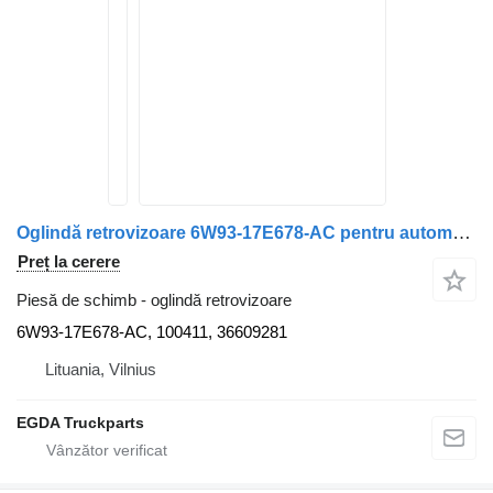
Oglindă retrovizoare 6W93-17E678-AC pentru automobil Jaguar XF250
Preț la cerere
Piesă de schimb - oglindă retrovizoare
6W93-17E678-AC, 100411, 36609281
Lituania, Vilnius
EGDA Truckparts