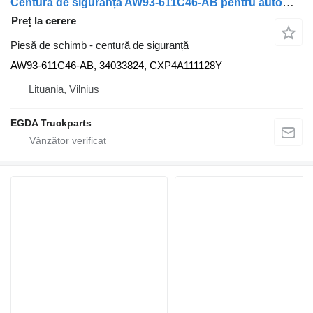
Centură de siguranță AW93-611C46-AB pentru automobil Jaguar XF250
Preț la cerere
Piesă de schimb - centură de siguranță
AW93-611C46-AB, 34033824, CXP4A111128Y
Lituania, Vilnius
EGDA Truckparts