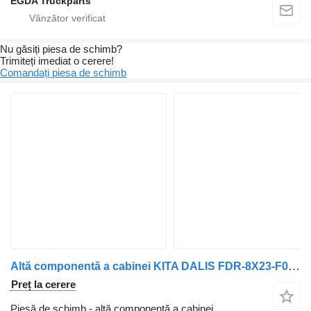
EGDA Truckparts
Nu găsiți piesa de schimb?
Trimiteți imediat o cerere!
Comandați piesa de schimb
Altă componentă a cabinei KITA DALIS FDR-8X23-F060T10-A-PIA-03 pentru automobil Jaguar XF250
Preț la cerere
Piesă de schimb - altă componentă a cabinei