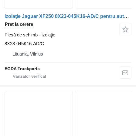
Izolaţie Jaguar XF250 8X23-045K16-AD/C pentru automobil
Preț la cerere
Piesă de schimb - izolaţie
8X23-045K16-AD/C
Lituania, Vilnius
EGDA Truckparts