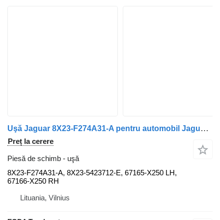
Uşă Jaguar 8X23-F274A31-A pentru automobil Jaguar XF 250
Preț la cerere
Piesă de schimb - uşă
8X23-F274A31-A, 8X23-5423712-E, 67165-X250 LH,
67166-X250 RH
Lituania, Vilnius