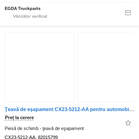
EGDA Truckparts
Ţeavă de eşapament CX23-5212-AA pentru automobil Jaguar XF250 2.2D
Preț la cerere
Piesă de schimb - ţeavă de eşapament
CX23-5212-AA, 82015799