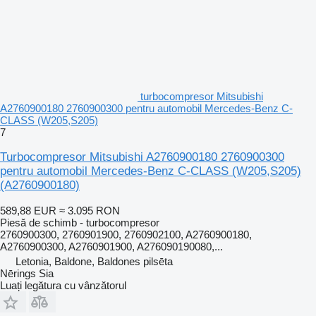
turbocompresor Mitsubishi
A2760900180 2760900300 pentru automobil Mercedes-Benz C-
CLASS (W205,S205)
7
Turbocompresor Mitsubishi A2760900180 2760900300
pentru automobil Mercedes-Benz C-CLASS (W205,S205)
(A2760900180)
589,88 EUR
≈ 3.095 RON
Piesă de schimb - turbocompresor
2760900300, 2760901900, 2760902100, A2760900180,
A2760900300, A2760901900, A276090190080,...
Letonia, Baldone, Baldones pilsēta
Nērings Sia
Luați legătura cu vânzătorul