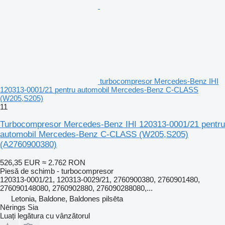
turbocompresor Mercedes-Benz IHI
120313-0001/21 pentru automobil Mercedes-Benz C-CLASS
(W205,S205)
11
Turbocompresor Mercedes-Benz IHI 120313-0001/21 pentru
automobil Mercedes-Benz C-CLASS (W205,S205)
(A2760900380)
526,35 EUR
≈ 2.762 RON
Piesă de schimb - turbocompresor
120313-0001/21, 120313-0029/21, 2760900380, 2760901480,
276090148080, 2760902880, 276090288080,...
Letonia, Baldone, Baldones pilsēta
Nērings Sia
Luați legătura cu vânzătorul