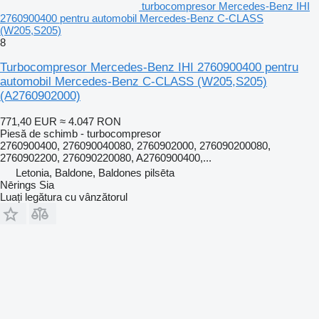
turbocompresor Mercedes-Benz IHI
2760900400 pentru automobil Mercedes-Benz C-CLASS
(W205,S205)
8
Turbocompresor Mercedes-Benz IHI 2760900400 pentru
automobil Mercedes-Benz C-CLASS (W205,S205)
(A2760902000)
771,40 EUR
≈ 4.047 RON
Piesă de schimb - turbocompresor
2760900400, 276090040080, 2760902000, 276090200080,
2760902200, 276090220080, A2760900400,...
Letonia, Baldone, Baldones pilsēta
Nērings Sia
Luați legătura cu vânzătorul