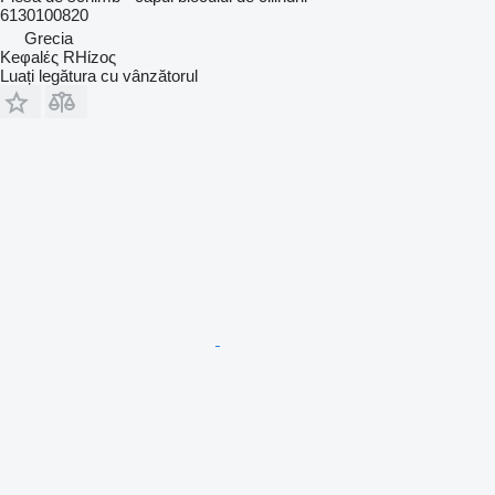
6130100820
Grecia
Keφalές RHίzoς
Luați legătura cu vânzătorul