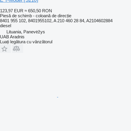
E T-Model (S210)
123,97 EUR
≈ 650,50 RON
Piesă de schimb - coloană de direcție
8401 955 102, 8401955102, A 210 460 28 84, A2104602884
diesel
Lituania, Panevėžys
UAB Aradnis
Luați legătura cu vânzătorul