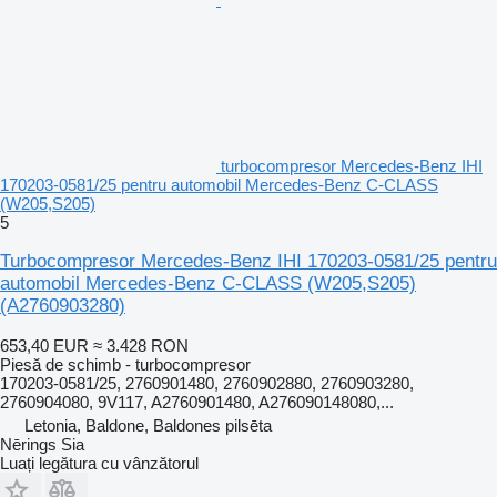
turbocompresor Mercedes-Benz IHI
170203-0581/25 pentru automobil Mercedes-Benz C-CLASS
(W205,S205)
5
Turbocompresor Mercedes-Benz IHI 170203-0581/25 pentru
automobil Mercedes-Benz C-CLASS (W205,S205)
(A2760903280)
653,40 EUR
≈ 3.428 RON
Piesă de schimb - turbocompresor
170203-0581/25, 2760901480, 2760902880, 2760903280,
2760904080, 9V117, A2760901480, A276090148080,...
Letonia, Baldone, Baldones pilsēta
Nērings Sia
Luați legătura cu vânzătorul