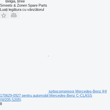
Belgia, Bree
Smeets & Zonen Spare Parts
Luați legătura cu vânzătorul
turbocompresor Mercedes-Benz IHI
170629-0927 pentru automobil Mercedes-Benz C-CLASS
(W205,S205)
8