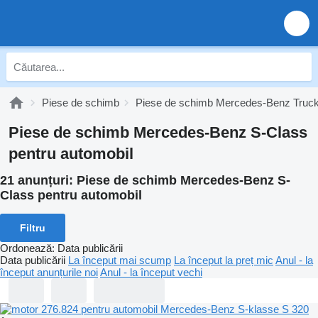
Piese de schimb
Piese de schimb Mercedes-Benz Truc
Piese de schimb Mercedes-Benz S-Class
pentru automobil
21 anunțuri:
Piese de schimb Mercedes-Benz S-
Class pentru automobil
Filtru
Ordonează
:
Data publicării
Data publicării
La început mai scump
La început la preț mic
Anul - la
început anunțurile noi
Anul - la început vechi