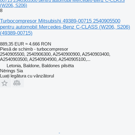
00715 2540905500 pentru automobil Mercedes-Benz C-CLASS
(W206, S206)
8
Turbocompresor Mitsubishi 49389-00715 2540905500
pentru automobil Mercedes-Benz C-CLASS (W206, S206)
(49389-00715)
889,35 EUR
≈ 4.666 RON
Piesă de schimb - turbocompresor
2540905500, 2540906300, A2540900900, A2540903400,
A2540903500, A2540904900, A2540905100,...
Letonia, Baldone, Baldones pilsēta
Nērings Sia
Luați legătura cu vânzătorul