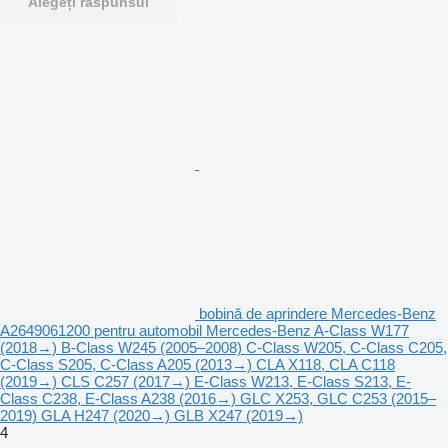
Alegeți răspunsul
bobină de aprindere Mercedes-Benz
A2649061200 pentru automobil Mercedes-Benz A-Class W177
(2018→) B-Class W245 (2005–2008) C-Class W205, C-Class C205,
C-Class S205, C-Class A205 (2013→) CLA X118, CLA C118
(2019→) CLS C257 (2017→) E-Class W213, E-Class S213, E-
Class C238, E-Class A238 (2016→) GLC X253, GLC C253 (2015–
2019) GLA H247 (2020→) GLB X247 (2019→)
4