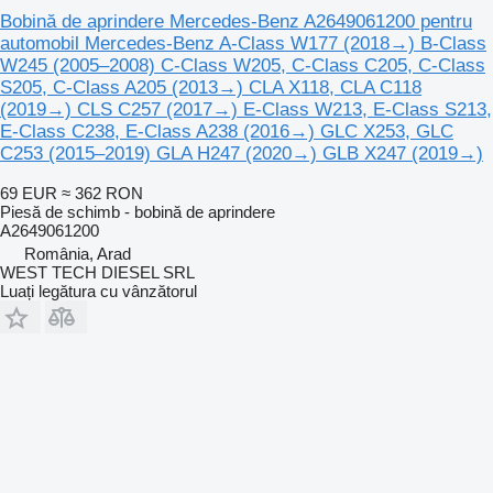
Bobină de aprindere Mercedes-Benz A2649061200 pentru
automobil Mercedes-Benz A-Class W177 (2018→) B-Class
W245 (2005–2008) C-Class W205, C-Class C205, C-Class
S205, C-Class A205 (2013→) CLA X118, CLA C118
(2019→) CLS C257 (2017→) E-Class W213, E-Class S213,
E-Class C238, E-Class A238 (2016→) GLC X253, GLC
C253 (2015–2019) GLA H247 (2020→) GLB X247 (2019→)
69 EUR
≈ 362 RON
Piesă de schimb - bobină de aprindere
A2649061200
România, Arad
WEST TECH DIESEL SRL
Luați legătura cu vânzătorul