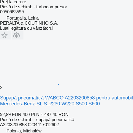
Preț la cerere
Piesă de schimb - turbocompresor
0050963599
Portugalia, Leiria
PERALTA & COUTINHO S.A.
Luați legătura cu vânzătorul
2
Supapă pneumatică WABCO A2203200858 pentru automobil
Mercedes-Benz SL S R230 W220 S500 S600
92,89 EUR
400 PLN
≈ 487,40 RON
Piesă de schimb - supapă pneumatică
A2203200858 0204417012602
Polonia, Michałów