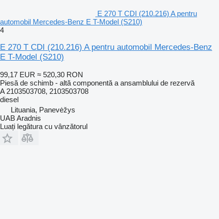
E 270 T CDI (210.216) A pentru
automobil Mercedes-Benz E T-Model (S210)
4
E 270 T CDI (210.216) A pentru automobil Mercedes-Benz
E T-Model (S210)
99,17 EUR
≈ 520,30 RON
Piesă de schimb - altă componentă a ansamblului de rezervă
A 2103503708, 2103503708
diesel
Lituania, Panevėžys
UAB Aradnis
Luați legătura cu vânzătorul