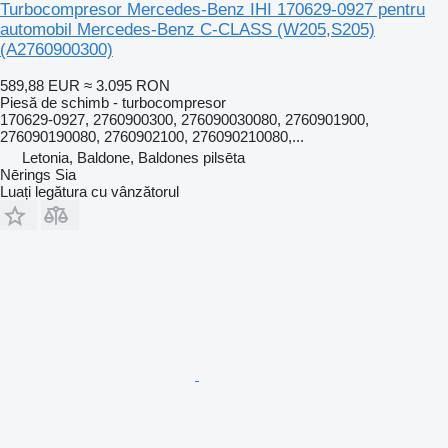
Turbocompresor Mercedes-Benz IHI 170629-0927 pentru
automobil Mercedes-Benz C-CLASS (W205,S205)
(A2760900300)
589,88 EUR
≈ 3.095 RON
Piesă de schimb - turbocompresor
170629-0927, 2760900300, 276090030080, 2760901900,
276090190080, 2760902100, 276090210080,...
Letonia, Baldone, Baldones pilsēta
Nērings Sia
Luați legătura cu vânzătorul