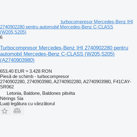
turbocompresor Mercedes-Benz IHI
2740902280 pentru automobil Mercedes-Benz C-CLASS
(W205,S205)
6
Turbocompresor Mercedes-Benz IHI 2740902280 pentru
automobil Mercedes-Benz C-CLASS (W205,S205)
(A2740903980)
653,40 EUR
≈ 3.428 RON
Piesă de schimb - turbocompresor
2740902280, 2740903980, A2740902280, A2740903980, F41CAY-
SR062
Letonia, Baldone, Baldones pilsēta
Nērings Sia
Luați legătura cu vânzătorul