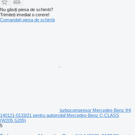
Nu găsiți piesa de schimb?
Trimiteți imediat o cerere!
Comandați piesa de schimb
turbocompresor Mercedes-Benz IHI
140121-0133/21 pentru automobil Mercedes-Benz C-CLASS
(W205,S205)
5