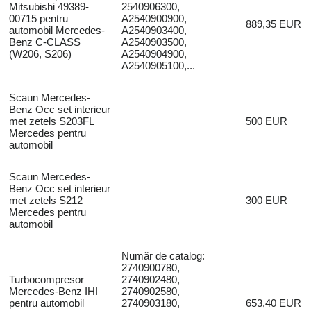
Mitsubishi 49389-
2540906300,
00715 pentru
A2540900900,
889,35 EUR
automobil Mercedes-
A2540903400,
Benz C-CLASS
A2540903500,
(W206, S206)
A2540904900,
A2540905100,...
Scaun Mercedes-
Benz Occ set interieur
met zetels S203FL
500 EUR
Mercedes pentru
automobil
Scaun Mercedes-
Benz Occ set interieur
met zetels S212
300 EUR
Mercedes pentru
automobil
Număr de catalog:
2740900780,
Turbocompresor
2740902480,
Mercedes-Benz IHI
2740902580,
pentru automobil
2740903180,
653,40 EUR