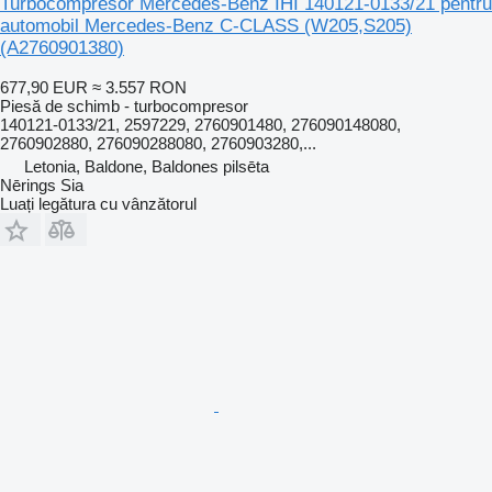
Turbocompresor Mercedes-Benz IHI 140121-0133/21 pentru
automobil Mercedes-Benz C-CLASS (W205,S205)
(A2760901380)
677,90 EUR
≈ 3.557 RON
Piesă de schimb - turbocompresor
140121-0133/21, 2597229, 2760901480, 276090148080,
2760902880, 276090288080, 2760903280,...
Letonia, Baldone, Baldones pilsēta
Nērings Sia
Luați legătura cu vânzătorul