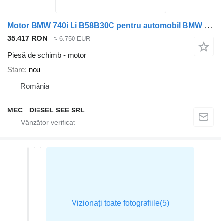
Motor BMW 740i Li B58B30C pentru automobil BMW BMW 7 G12 X5 G05 8 Cabriolet G
35.417 RON
≈ 6.750 EUR
Piesă de schimb - motor
Stare
nou
România
MEC - DIESEL SEE SRL