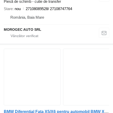
Piesă de schimb - cutie de transfer
Stare
nou
27108089528/ 27108747764
România, Baia Mare
MOROGEC AUTO SRL
BMW Diferential Fata X5/X6 pentru automobil BMW X5 (G05) X6 (G06)