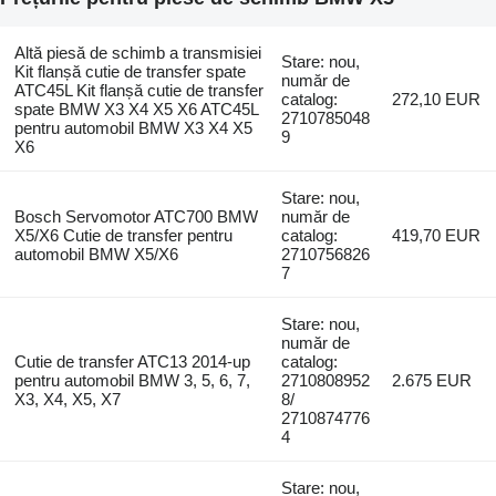
Altă piesă de schimb a transmisiei
Stare: nou,
Kit flanșă cutie de transfer spate
număr de
ATC45L Kit flanșă cutie de transfer
catalog:
272,10 EUR
spate BMW X3 X4 X5 X6 ATC45L
2710785048
pentru automobil BMW X3 X4 X5
9
X6
Stare: nou,
Bosch Servomotor ATC700 BMW
număr de
X5/X6 Cutie de transfer pentru
catalog:
419,70 EUR
automobil BMW X5/X6
2710756826
7
Stare: nou,
număr de
Cutie de transfer ATC13 2014-up
catalog:
pentru automobil BMW 3, 5, 6, 7,
2710808952
2.675 EUR
X3, X4, X5, X7
8/
2710874776
4
Stare: nou,