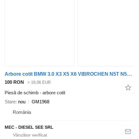
Arbore cotit BMW 3.0 X3 X5 X6 VIBROCHEN N5T N57D30 seria 3 4 5 6 7 GM1968 pentru automobil
100 RON
≈ 19,06 EUR
Piesă de schimb - arbore cotit
Stare
nou
GM1968
România
MEC - DIESEL SEE SRL