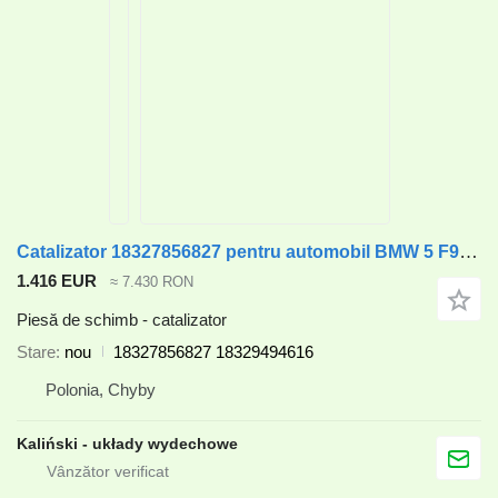
Catalizator 18327856827 pentru automobil BMW 5 F90 / 8 F91 F92 / X5 F95 / X6 F96
1.416 EUR
≈ 7.430 RON
Piesă de schimb - catalizator
Stare
nou
18327856827 18329494616
Polonia, Chyby
Kaliński - układy wydechowe