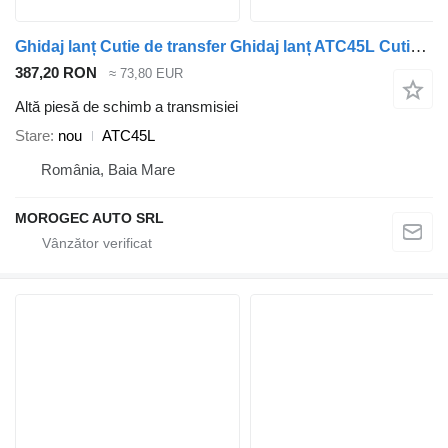
Ghidaj lanț Cutie de transfer Ghidaj lanț ATC45L Cutie de transfer BMW pentru automobil BMW X3; X4; X5; X6
387,20 RON
≈ 73,80 EUR
Altă piesă de schimb a transmisiei
Stare
nou
ATC45L
România, Baia Mare
MOROGEC AUTO SRL