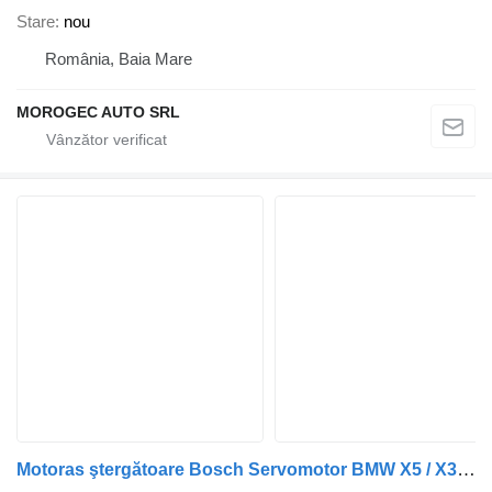
Stare
nou
România, Baia Mare
MOROGEC AUTO SRL
Motoras ştergătoare Bosch Servomotor BMW X5 / X3 ATC400 / ATC500 Cutie de transfer 27102449709 pentru automobil BMW X5