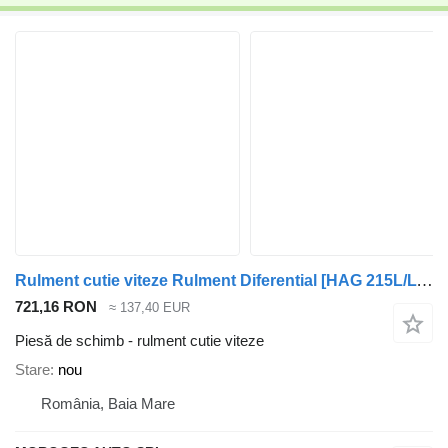
Rulment cutie viteze Rulment Diferential [HAG 215L/LW/225AL] F-237542.02 pentru automobil BMW X5
721,16 RON
≈ 137,40 EUR
Piesă de schimb - rulment cutie viteze
Stare
nou
România, Baia Mare