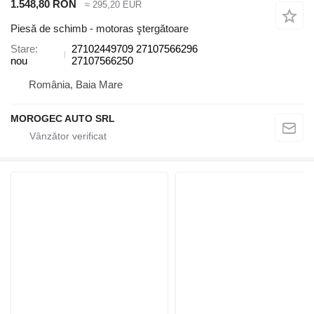
1.548,80 RON
≈ 295,20 EUR
Piesă de schimb - motoras ştergătoare
Stare
27102449709 27107566296
nou
27107566250
România, Baia Mare
MOROGEC AUTO SRL