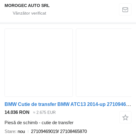
MOROGEC AUTO SRL
BMW Cutie de transfer BMW ATC13 2014-up 27109469019/ pentru automobil BMW X3, X4, X5, X7
14.036 RON
≈ 2.675 EUR
Piesă de schimb - cutie de transfer
Stare
nou
27109469019/ 27108465870