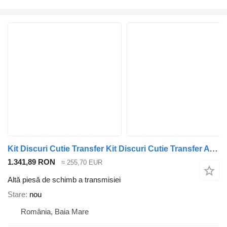
Kit Discuri Cutie Transfer Kit Discuri Cutie Transfer ATC300/ ATC400/ ATC500/ ATC700 BMW pentru automobil BMW X5
1.341,89 RON
≈ 255,70 EUR
Altă piesă de schimb a transmisiei
Stare
nou
România, Baia Mare