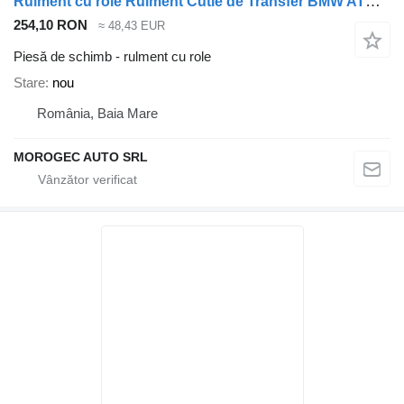
Rulment cu role Rulment Cutie de Transfer BMW ATC400 /ATC500 /ATC700 / ATC300 pentru automobil BMW X3 , X5, X6
254,10 RON
≈ 48,43 EUR
Piesă de schimb - rulment cu role
Stare
nou
România, Baia Mare
MOROGEC AUTO SRL