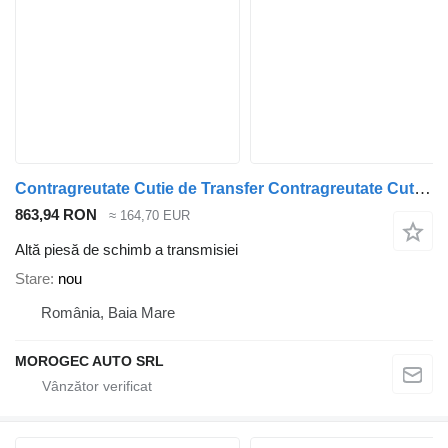
Contragreutate Cutie de Transfer Contragreutate Cutie de Transfer BMW ATC400 /ATC500 /ATC700 pentru automobil BMW X3 , X5, X6
863,94 RON
≈ 164,70 EUR
Altă piesă de schimb a transmisiei
Stare
nou
România, Baia Mare
MOROGEC AUTO SRL