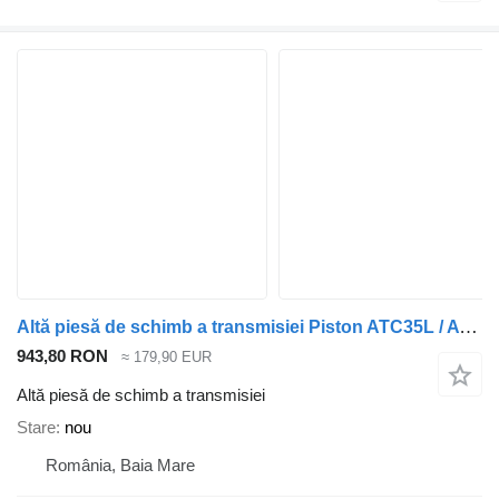
Altă piesă de schimb a transmisiei Piston ATC35L / ATC45L Cutie de transfer Piston ATC35L / ATC45L Cutie de transfer BMW pentru automobil BMW X3; X4; X5; X6
943,80 RON
≈ 179,90 EUR
Altă piesă de schimb a transmisiei
Stare
nou
România, Baia Mare