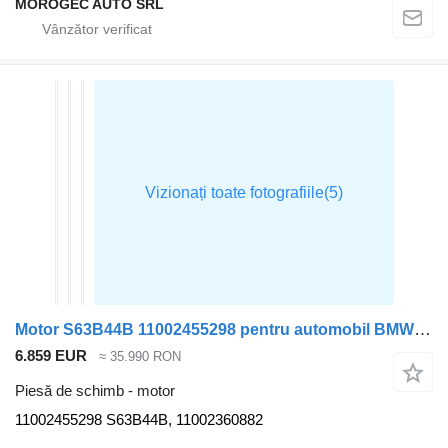
MOROGEC AUTO SRL
Motor S63B44B 11002455298 pentru automobil BMW X5
6.859 EUR
≈ 35.990 RON
Piesă de schimb - motor
11002455298 S63B44B, 11002360882