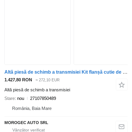
Altă piesă de schimb a transmisiei Kit flanșă cutie de transfer spate ATC45L Kit flanșă cutie de transfer spate BMW X3 X4 X5 X6 ATC45L 27107850489 pentru automobil BMW X3 X4 X5 X6
1.427,80 RON
≈ 272,10 EUR
Altă piesă de schimb a transmisiei
Stare
nou
27107850489
România, Baia Mare
MOROGEC AUTO SRL