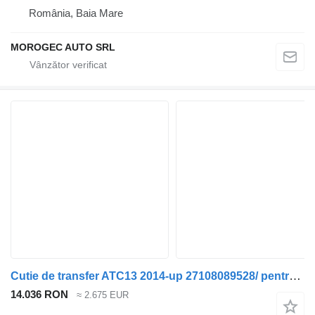
România, Baia Mare
MOROGEC AUTO SRL
Cutie de transfer ATC13 2014-up 27108089528/ pentru automobil BMW 3, 5, 6, 7, X3, X4, X5, X7
14.036 RON
≈ 2.675 EUR