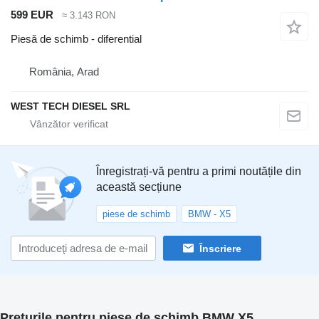
599 EUR
≈ 3.143 RON
Piesă de schimb - diferential
România, Arad
WEST TECH DIESEL SRL
Înregistrați-vă pentru a primi noutățile din
această secțiune
piese de schimb
BMW - X5
Înscriere
Prețurile pentru piese de schimb BMW X5