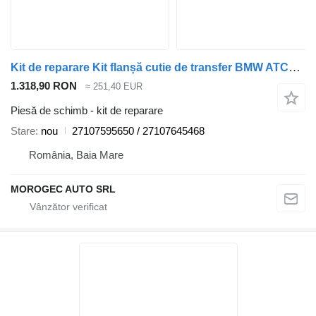
Kit de reparare Kit flanșă cutie de transfer BMW ATC35L / ATC450 / ATC45L 27107595650 pentru automobil BMW X3,X4,X5,X6
1.318,90 RON
≈ 251,40 EUR
Piesă de schimb - kit de reparare
Stare
nou
27107595650 / 27107645468
România, Baia Mare
MOROGEC AUTO SRL