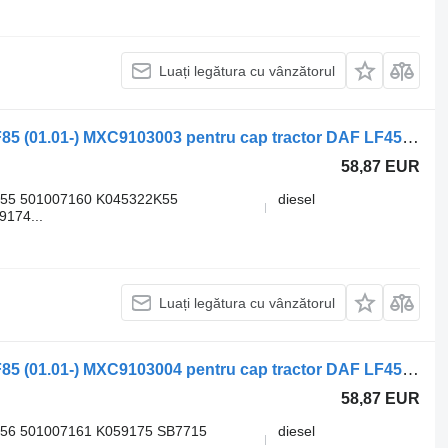
Luați legătura cu vânzătorul
Etrier frana DAF,KNORR-BREMSE CF85 (01.01-) MXC9103003 pentru cap tractor DAF LF45, LF55, LF180, CF65, CF75, CF85 (2001-)
58,87 EUR
55 501007160 K045322K55
diesel
174...
Luați legătura cu vânzătorul
Etrier frana DAF,KNORR-BREMSE CF85 (01.01-) MXC9103004 pentru cap tractor DAF LF45, LF55, LF180, CF65, CF75, CF85 (2001-)
58,87 EUR
56 501007161 K059175 SB7715
diesel