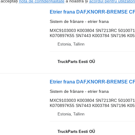
, acceptați
nota de confidențialitate
a noastră și
acordul pentru utilizatori
Sistem de frânare - etrier frana
MXC9103003 K003804 SN7213RC 5010071
K070897K55 SN7443 K003784 SN7196 K059
Estonia, Tallinn
TruckParts Eesti OÜ
Sistem de frânare - etrier frana
MXC9103003 K003804 SN7213RC 5010071
K070897K55 SN7443 K003784 SN7196 K059
Estonia, Tallinn
TruckParts Eesti OÜ