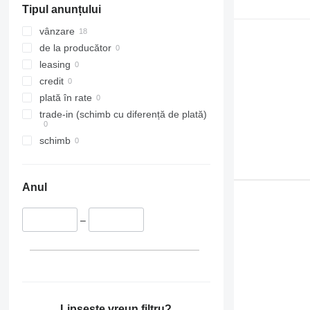
Tipul anunțului
vânzare
de la producător
leasing
credit
plată în rate
trade-in (schimb cu diferență de plată)
schimb
Anul
–
Lipsește vreun filtru?