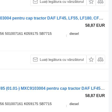
Luați legătura cu vânzătorul
Etrier frana DAF CF85 (01.01-) MXC9103004 pentru cap tractor DAF LF45, LF55, LF180, CF65, CF75, CF85 (2001-)
58,87 EUR
56 501007161 K059175 SB7715
diesel
Luați legătura cu vânzătorul
Etrier frana DAF,KNORR-BREMSE CF85 (01.01-) MXC9103004 pentru cap tractor DAF LF45, LF55, LF180, CF65, CF75, CF85 (2001-)
58,87 EUR
56 501007161 K059175 SB7715
diesel