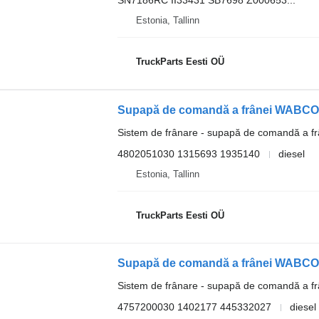
SN7186RC II33431 SB7698 Z000653...
Estonia, Tallinn
TruckParts Eesti OÜ
Sistem de frânare - supapă de comandă a fr
4802051030 1315693 1935140
diesel
Estonia, Tallinn
TruckParts Eesti OÜ
Sistem de frânare - supapă de comandă a fr
4757200030 1402177 445332027
diesel