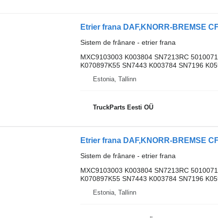
Sistem de frânare - etrier frana
MXC9103003 K003804 SN7213RC 5010071
K070897K55 SN7443 K003784 SN7196 K059
Estonia, Tallinn
TruckParts Eesti OÜ
Sistem de frânare - etrier frana
MXC9103003 K003804 SN7213RC 5010071
K070897K55 SN7443 K003784 SN7196 K059
Estonia, Tallinn