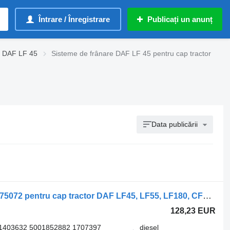
Întrare / Înregistrare
Publicați un anunț
e DAF LF 45
Sisteme de frânare DAF LF 45 pentru cap tractor
Data publicării
Etrier frana WABCO LF45 (01.01-) 40175072 pentru cap tractor DAF LF45, LF55, LF180, CF65, CF75, CF85 (2001-)
128,23 EUR
1403632 5001852882 1707397
diesel