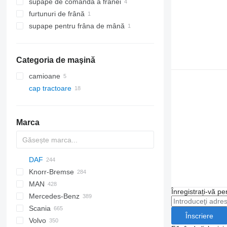
supape de comandă a frânei
furtunuri de frână
supape pentru frâna de mână
Categoria de maşină
camioane
cap tractoare
Marca
DAF
Knorr-Bremse
CF
EuroCargo
MAN
LF
EuroStar
CF 65
Înregistrați-vă pe
Mercedes-Benz
XF
Eurotech
A-series
CF 75
LF 45
Scania
XG
Eurotrakker
F90
A-Class
G-series
CF 85
LF 55
XF 95
LF 45 180
Înscriere
Volvo
S-Way
L2000
Actros
K-series
G-series
CF 450
XF 105
XG+
LF 55 180