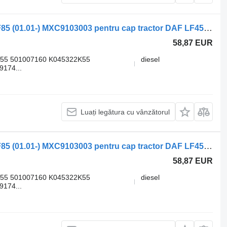
Etrier frana DAF,KNORR-BREMSE CF85 (01.01-) MXC9103003 pentru cap tractor DAF LF45, LF55, LF180, CF65, CF75, CF85 (2001-)
58,87 EUR
55 501007160 K045322K55
diesel
174...
Luați legătura cu vânzătorul
Etrier frana DAF,KNORR-BREMSE CF85 (01.01-) MXC9103003 pentru cap tractor DAF LF45, LF55, LF180, CF65, CF75, CF85 (2001-)
58,87 EUR
55 501007160 K045322K55
diesel
174...