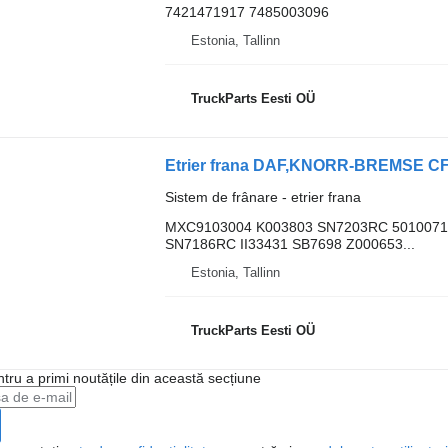
7421471917 7485003096
Estonia, Tallinn
TruckParts Eesti OÜ
Sistem de frânare - etrier frana
MXC9103004 K003803 SN7203RC 5010071
SN7186RC II33431 SB7698 Z000653...
Estonia, Tallinn
TruckParts Eesti OÜ
ntru a primi noutățile din această secțiune