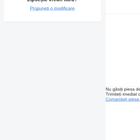
Propuneți o modificare
Nu găsiți piesa 
Trimiteți imediat 
Comandați piesa