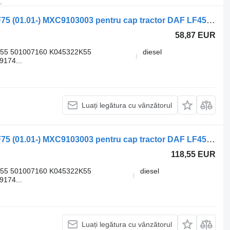
.
Etrier frana DAF,KNORR-BREMSE CF75 (01.01-) MXC9103003 pentru cap tractor DAF LF45, LF55, LF180, CF65, CF75, CF85 (2001-)
58,87 EUR
55 501007160 K045322K55
diesel
174...
Luați legătura cu vânzătorul
Etrier frana DAF,KNORR-BREMSE CF75 (01.01-) MXC9103003 pentru cap tractor DAF LF45, LF55, LF180, CF65, CF75, CF85 (2001-)
118,55 EUR
55 501007160 K045322K55
diesel
174...
Luați legătura cu vânzătorul