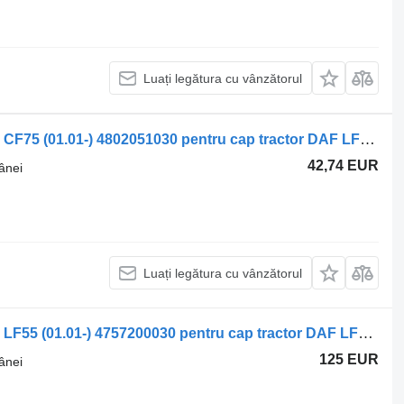
Luați legătura cu vânzătorul
Supapă de comandă a frânei WABCO CF75 (01.01-) 4802051030 pentru cap tractor DAF LF45, LF55, LF180, CF65, CF75, CF85 (2001-)
42,74 EUR
ânei
Luați legătura cu vânzătorul
Supapă de comandă a frânei WABCO LF55 (01.01-) 4757200030 pentru cap tractor DAF LF45, LF55, LF180, CF65, CF75, CF85 (2001-)
125 EUR
ânei