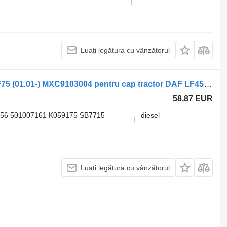
Luați legătura cu vânzătorul
Etrier frana DAF,KNORR-BREMSE CF75 (01.01-) MXC9103004 pentru cap tractor DAF LF45, LF55, LF180, CF65, CF75, CF85 (2001-)
58,87 EUR
56 501007161 K059175 SB7715
diesel
Luați legătura cu vânzătorul