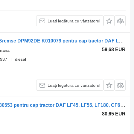
Luați legătura cu vânzătorul
Supapă pentru frâna de mână Knorr-Bremse DPM92DE K010079 pentru cap tractor DAF LF45, LF55, LF180, CF65, CF75, CF85 (2001-)
59,68 EUR
 mână
1937
diesel
Luați legătura cu vânzătorul
Furtun de frână DAF CF85 (01.01-) 1680553 pentru cap tractor DAF LF45, LF55, LF180, CF65, CF75, CF85 (2001-)
80,65 EUR