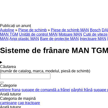
Publicați un anunț
Autoline
»
Piese de schimb
»
Piese de schimb MAN
Bosch
DA
MAN TGM
Unităţi de control MAN
Motoare MAN
Cutii de vite
MAN
Aripi plastic MAN
Bare de protecţie MAN
Injectoare MAN
Sisteme de frânare MAN TGM 
Căutarea
(număr de catalog, marca, modelul, piesă de schimb)
Categorie
etriere frana
supape de comandă a frânei
pârghii frână
supape 
Arată tuturor
Categoria de maşină
camioane
cap tractoare
Arată tuturor