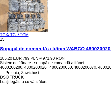
TGX/ TGL/ TGM
15
Supapă de comandă a frânei WABCO 4800200200
185,20 EUR
799 PLN
≈ 971,90 RON
Sistem de frânare - supapă de comandă a frânei
4800200280, 4800200020 , 4800200050, 4800200070, 480020
Polonia, Zawichost
DSO TRUCK
Luați legătura cu vânzătorul