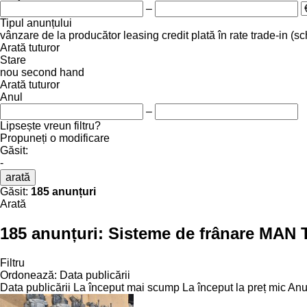
–
Tipul anunțului
vânzare
de la producător
leasing
credit
plată în rate
trade-in (s
Arată tuturor
Stare
nou
second hand
Arată tuturor
Anul
–
Lipsește vreun filtru?
Propuneți o modificare
Găsit:
-
arată
Găsit:
185 anunțuri
Arată
185 anunțuri:
Sisteme de frânare MAN 
Filtru
Ordonează
:
Data publicării
Data publicării
La început mai scump
La început la preț mic
Anul