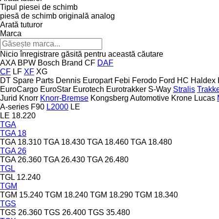
Tipul piesei de schimb
piesă de schimb originală
analog
Arată tuturor
Marca
Nicio înregistrare găsită pentru această căutare
AXA
BPW
Bosch
Brand
CF
DAF
CF
LF
XF
XG
DT Spare Parts
Dennis
Europart
Febi
Ferodo
Ford
HC
Haldex
EuroCargo
EuroStar
Eurotech
Eurotrakker
S-Way
Stralis
Trakk
Jurid
Knorr
Knorr-Bremse
Kongsberg Automotive
Krone
Lucas
A-series
F90
L2000
LE
LE 18.220
TGA
TGA 18
TGA 18.310
TGA 18.430
TGA 18.460
TGA 18.480
TGA 26
TGA 26.360
TGA 26.430
TGA 26.480
TGL
TGL 12.240
TGM
TGM 15.240
TGM 18.240
TGM 18.290
TGM 18.340
TGS
TGS 26.360
TGS 26.400
TGS 35.480