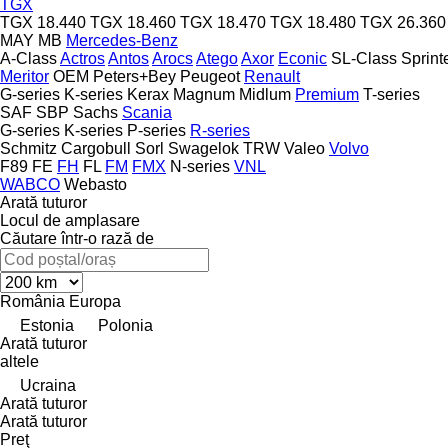
TGX
TGX 18.440
TGX 18.460
TGX 18.470
TGX 18.480
TGX 26.360
MAY
MB
Mercedes-Benz
A-Class
Actros
Antos
Arocs
Atego
Axor
Econic
SL-Class
Sprint
Meritor
OEM
Peters+Bey
Peugeot
Renault
G-series
K-series
Kerax
Magnum
Midlum
Premium
T-series
SAF
SBP
Sachs
Scania
G-series
K-series
P-series
R-series
Schmitz Cargobull
Sorl
Swagelok
TRW
Valeo
Volvo
F89
FE
FH
FL
FM
FMX
N-series
VNL
WABCO
Webasto
Arată tuturor
Locul de amplasare
Căutare într-o rază de
România
Europa
Estonia
Polonia
Arată tuturor
altele
Ucraina
Arată tuturor
Arată tuturor
Preţ