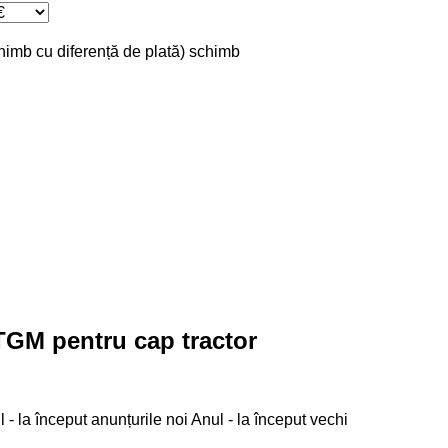
chimb cu diferență de plată)
schimb
TGM pentru cap tractor
 - la început anunțurile noi
Anul - la început vechi