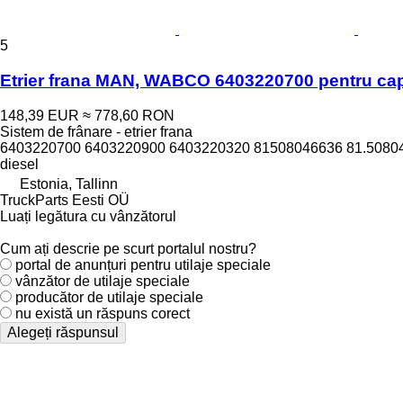
5
Etrier frana MAN, WABCO 6403220700 pentru cap
148,39 EUR
≈ 778,60 RON
Sistem de frânare - etrier frana
6403220700 6403220900 6403220320 81508046636 81.50804
diesel
Estonia, Tallinn
TruckParts Eesti OÜ
Luați legătura cu vânzătorul
Cum ați descrie pe scurt portalul nostru?
portal de anunțuri pentru utilaje speciale
vânzător de utilaje speciale
producător de utilaje speciale
nu există un răspuns corect
Alegeți răspunsul