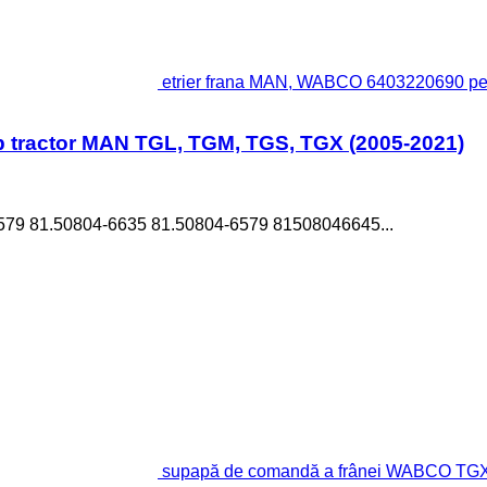
etrier frana MAN, WABCO 6403220690 pe
 tractor MAN TGL, TGM, TGS, TGX (2005-2021)
 81.50804-6635 81.50804-6579 81508046645...
supapă de comandă a frânei WABCO TGX 1