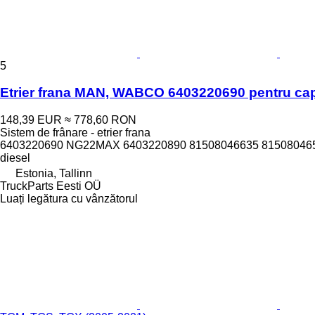
5
Etrier frana MAN, WABCO 6403220690 pentru cap
148,39 EUR
≈ 778,60 RON
Sistem de frânare - etrier frana
6403220690 NG22MAX 6403220890 81508046635 81508046579
diesel
Estonia, Tallinn
TruckParts Eesti OÜ
Luați legătura cu vânzătorul