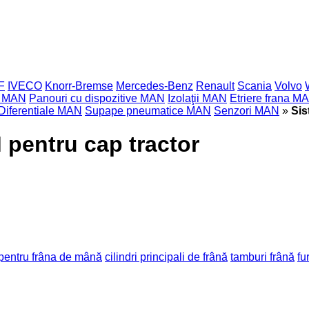
F
IVECO
Knorr-Bremse
Mercedes-Benz
Renault
Scania
Volvo
ze MAN
Panouri cu dispozitive MAN
Izolaţii MAN
Etriere frana M
Diferentiale MAN
Supape pneumatice MAN
Senzori MAN
»
Sis
pentru cap tractor
pentru frâna de mână
cilindri principali de frână
tamburi frână
fu