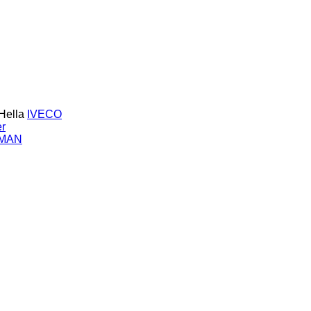
Hella
IVECO
er
MAN