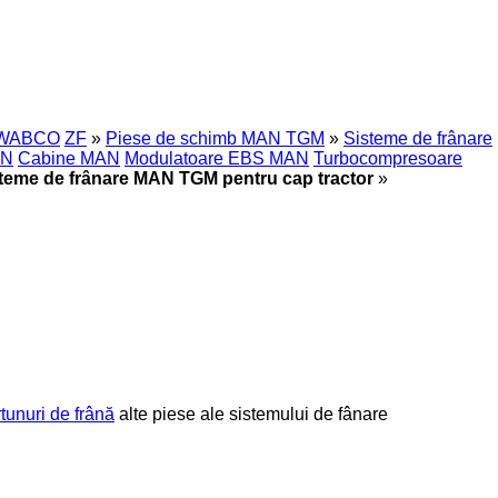
WABCO
ZF
»
Piese de schimb MAN TGM
»
Sisteme de frânare
AN
Cabine MAN
Modulatoare EBS MAN
Turbocompresoare
teme de frânare MAN TGM pentru cap tractor
»
rtunuri de frână
alte piese ale sistemului de fânare