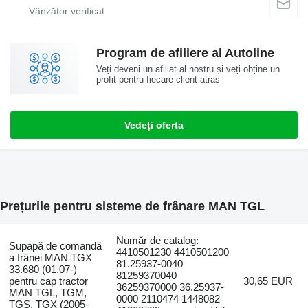
Program de afiliere al Autoline
Veți deveni un afiliat al nostru și veți obține un
profit pentru fiecare client atras
Vedeți oferta
Prețurile pentru sisteme de frânare MAN TGL
Număr de catalog:
Supapă de comandă
4410501230 4410501200
a frânei MAN TGX
81.25937-0040
33.680 (01.07-)
81259370040
pentru cap tractor
30,65 EUR
36259370000 36.25937-
MAN TGL, TGM,
0000 2110474 1448082
TGS, TGX (2005-