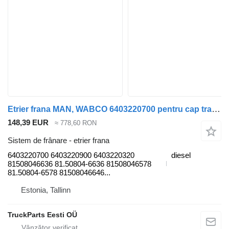
Etrier frana MAN, WABCO 6403220700 pentru cap tractor MAN TGL, TGM, TGS, TGX (2005-2021)
148,39 EUR
≈ 778,60 RON
Sistem de frânare - etrier frana
6403220700 6403220900 6403220320
diesel
81508046636 81.50804-6636 81508046578
81.50804-6578 81508046646...
Estonia, Tallinn
TruckParts Eesti OÜ