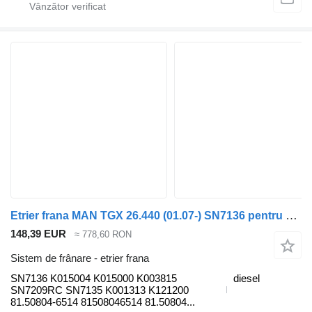
Etrier frana MAN TGX 26.440 (01.07-) SN7136 pentru cap tractor MAN TGL, TGM, TGS, TGX (2005-2021)
148,39 EUR
≈ 778,60 RON
Sistem de frânare - etrier frana
SN7136 K015004 K015000 K003815
diesel
SN7209RC SN7135 K001313 K121200
81.50804-6514 81508046514 81.50804...