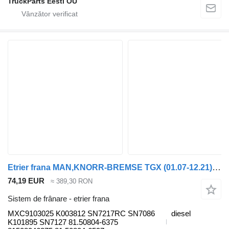
TruckParts Eesti OÜ
Etrier frana MAN,KNORR-BREMSE TGX (01.07-12.21) MXC9103025 pentru cap tractor MAN tgl 2006
74,19 EUR
≈ 389,30 RON
Sistem de frânare - etrier frana
MXC9103025 K003812 SN7217RC SN7086
diesel
K101895 SN7127 81.50804-6375