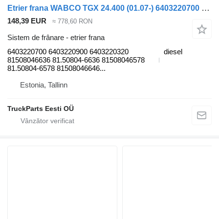
Etrier frana WABCO TGX 24.400 (01.07-) 6403220700 pentru cap tractor MAN TGL, TGM, TGS, TGX (2005-2021)
148,39 EUR
≈ 778,60 RON
Sistem de frânare - etrier frana
6403220700 6403220900 6403220320
diesel
81508046636 81.50804-6636 81508046578
81.50804-6578 81508046646...
Estonia, Tallinn
TruckParts Eesti OÜ