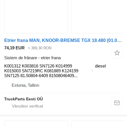
Etrier frana MAN, KNOOR-BREMSE TGX 18.480 (01.07-) K001312 pentru cap tractor MAN TGL, TGM, TGS, TGX (2005-2021)
74,19 EUR
≈ 389,30 RON
Sistem de frânare - etrier frana
K001312 K003816 SN7126 K014999
diesel
K015003 SN7219RC K081889 K124199
SN7125 81.50804-6409 81508046409...
Estonia, Tallinn
TruckParts Eesti OÜ