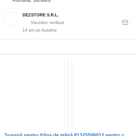
România, Suceava
DEZSTORE S.R.L.
14
ani pe Autoline
Supapă pentru frâna de mână 81325506012 pentru cap tractor MAN TGL