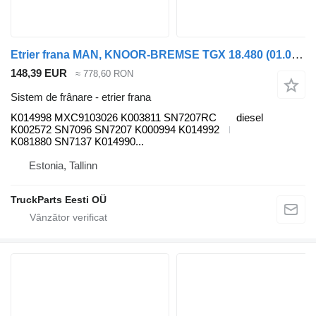
Etrier frana MAN, KNOOR-BREMSE TGX 18.480 (01.07-) K014998 pentru cap tractor MAN TGL, TGM, TGS, TGX (2005-2021)
148,39 EUR
≈ 778,60 RON
Sistem de frânare - etrier frana
K014998 MXC9103026 K003811 SN7207RC
diesel
K002572 SN7096 SN7207 K000994 K014992
K081880 SN7137 K014990...
Estonia, Tallinn
TruckParts Eesti OÜ