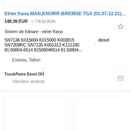
Etrier frana MAN,KNORR-BREMSE TGX (01.07-12.21) SN7136 pentru cap tractor MAN tgl 2006
148,39 EUR
≈ 778,60 RON
Sistem de frânare - etrier frana
SN7136 K015004 K015000 K003815
diesel
SN7209RC SN7135 K001313 K121200
81.50804-6514 81508046514 81.50804...
Estonia, Tallinn
TruckParts Eesti OÜ