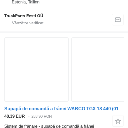
Estonia, Tallinn
TruckParts Eesti OÜ
Supapă de comandă a frânei WABCO TGX 18.440 (01.07-) 4728800300 pentru cap tractor MAN TGL, TGM, TGS, TGX (2005-2021)
48,39 EUR
≈ 253,90 RON
Sistem de frânare - supapă de comandă a frânei