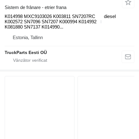
Sistem de frânare - etrier frana
K014998 MXC9103026 K003811 SN7207RC
diesel
K002572 SN7096 SN7207 K000994 K014992
K081880 SN7137 K014990...
Estonia, Tallinn
TruckParts Eesti OÜ