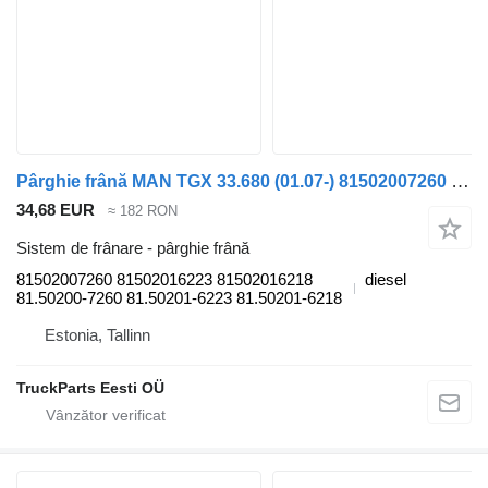
Pârghie frână MAN TGX 33.680 (01.07-) 81502007260 pentru cap tractor MAN TGL, TGM, TGS, TGX (2005-2021)
34,68 EUR
≈ 182 RON
Sistem de frânare - pârghie frână
81502007260 81502016223 81502016218
diesel
81.50200-7260 81.50201-6223 81.50201-6218
Estonia, Tallinn
TruckParts Eesti OÜ