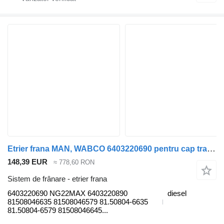
Etrier frana MAN, WABCO 6403220690 pentru cap tractor MAN TGL, TGM, TGS, TGX (2005-2021)
148,39 EUR
≈ 778,60 RON
Sistem de frânare - etrier frana
6403220690 NG22MAX 6403220890
diesel
81508046635 81508046579 81.50804-6635
81.50804-6579 81508046645...