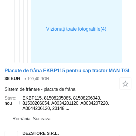
Placute de frâna EKBP115 pentru cap tractor MAN TGL
38 EUR
≈ 199,40 RON
Sistem de frânare - placute de frâna
Stare
EKBP115, 81508205085, 81508206043,
nou
81508206054, A0034201120, A0034207220,
A0044206120, 29148,...
România, Suceava
DEZSTORE S.R.L.