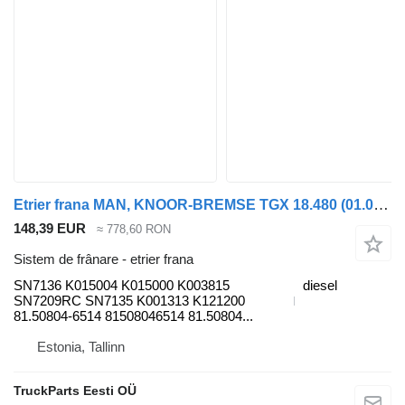
Etrier frana MAN, KNOOR-BREMSE TGX 18.480 (01.07-) SN7136 pentru cap tractor MAN TGL, TGM, TGS, TGX (2005-2021)
148,39 EUR
≈ 778,60 RON
Sistem de frânare - etrier frana
SN7136 K015004 K015000 K003815
diesel
SN7209RC SN7135 K001313 K121200
81.50804-6514 81508046514 81.50804...
Estonia, Tallinn
TruckParts Eesti OÜ