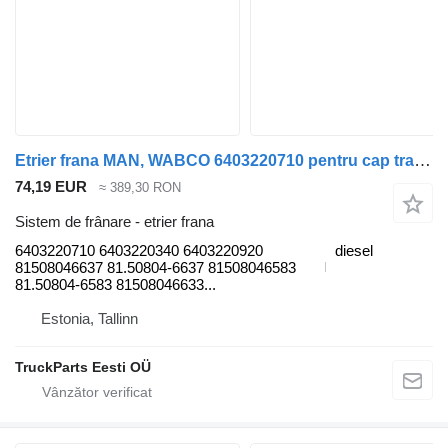
Etrier frana MAN, WABCO 6403220710 pentru cap tractor MAN TGL, TGM, TGS, TGX (2005-2021)
74,19 EUR
≈ 389,30 RON
Sistem de frânare - etrier frana
6403220710 6403220340 6403220920
diesel
81508046637 81.50804-6637 81508046583
81.50804-6583 81508046633...
Estonia, Tallinn
TruckParts Eesti OÜ