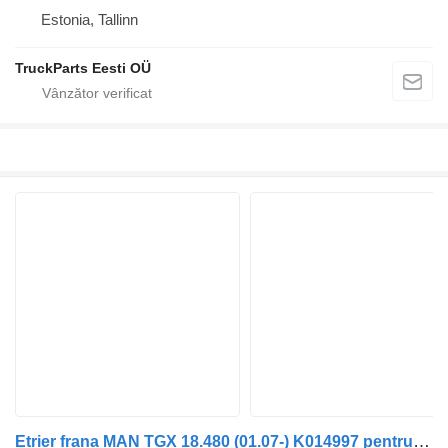
Estonia, Tallinn
TruckParts Eesti OÜ
Etrier frana MAN TGX 18.480 (01.07-) K014997 pentru cap tractor MAN TGL, TGM, TGS, TGX (2005-2021)