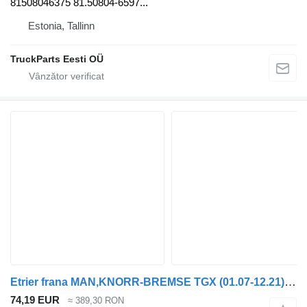
81508046375 81.50804-6597...
Estonia, Tallinn
TruckParts Eesti OÜ
Etrier frana MAN,KNORR-BREMSE TGX (01.07-12.21) K014998 pentru cap tractor MAN tgl 2006
74,19 EUR
≈ 389,30 RON