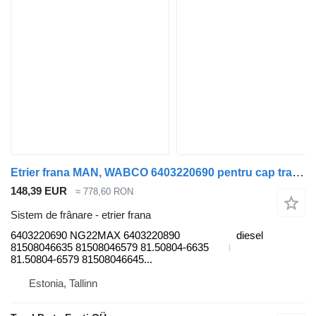
Etrier frana MAN, WABCO 6403220690 pentru cap tractor MAN TGL, TGM, TGS, TGX (2005-2021)
148,39 EUR
≈ 778,60 RON
Sistem de frânare - etrier frana
6403220690 NG22MAX 6403220890
diesel
81508046635 81508046579 81.50804-6635
81.50804-6579 81508046645...
Estonia, Tallinn