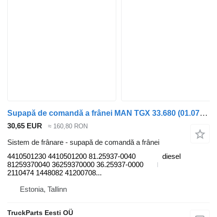
Supapă de comandă a frânei MAN TGX 33.680 (01.07-) 4410501230 pentru cap tractor MAN TGL, TGM, TGS, TGX (2005-2021)
30,65 EUR
≈ 160,80 RON
Sistem de frânare - supapă de comandă a frânei
4410501230 4410501200 81.25937-0040
diesel
81259370040 36259370000 36.25937-0000
2110474 1448082 41200708...
Estonia, Tallinn
TruckParts Eesti OÜ