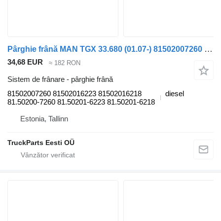
Pârghie frână MAN TGX 33.680 (01.07-) 81502007260 pentru cap tractor MAN TGL, TGM, TGS, TGX (2005-2021)
34,68 EUR
≈ 182 RON
Sistem de frânare - pârghie frână
81502007260 81502016223 81502016218
diesel
81.50200-7260 81.50201-6223 81.50201-6218
Estonia, Tallinn
TruckParts Eesti OÜ