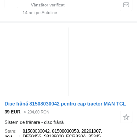
14
ani pe Autoline
Disc frână 81508030042 pentru cap tractor MAN TGL
39 EUR
≈ 204,60 RON
Sistem de frânare - disc frână
Stare
81508030042, 81508030053, 28261007,
nou
DF5045S, 93138000, FCR330A, 35345