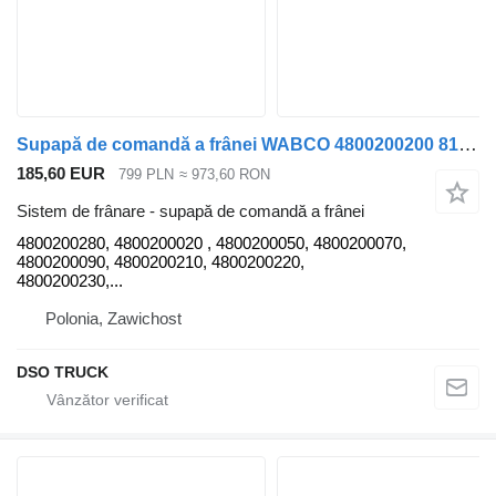
Supapă de comandă a frânei WABCO 4800200200 8152130 6304 4800200280 pentru cap tractor MAN TGX/ TGL/ TGM
185,60 EUR
799 PLN
≈ 973,60 RON
Sistem de frânare - supapă de comandă a frânei
4800200280, 4800200020 , 4800200050, 4800200070,
4800200090, 4800200210, 4800200220,
4800200230,...
Polonia, Zawichost
DSO TRUCK