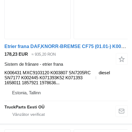
Etrier frana DAF,KNORR-BREMSE CF75 (01.01-) K006431 pentru cap tractor DAF LF45, LF55, LF180, CF65, CF75, CF85 (2001-)
178,23 EUR
≈ 935,20 RON
Sistem de frânare - etrier frana
K006431 MXC9103120 K003807 SN7205RC
diesel
SN7177 K002445 K071393K52 K071393
1658011 1857921 1978636...
Estonia, Tallinn
TruckParts Eesti OÜ