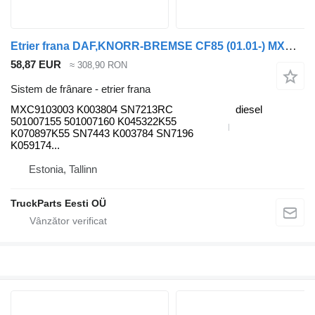
Etrier frana DAF,KNORR-BREMSE CF85 (01.01-) MXC9103003 pentru cap tractor DAF LF45, LF55, LF180, CF65, CF75, CF85 (2001-)
58,87 EUR
≈ 308,90 RON
Sistem de frânare - etrier frana
MXC9103003 K003804 SN7213RC
diesel
501007155 501007160 K045322K55
K070897K55 SN7443 K003784 SN7196
K059174...
Estonia, Tallinn
TruckParts Eesti OÜ