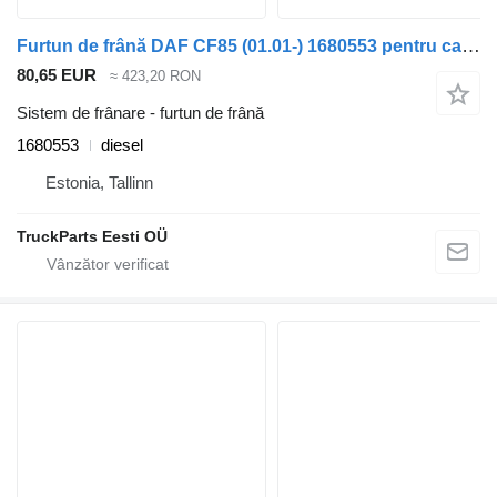
Furtun de frână DAF CF85 (01.01-) 1680553 pentru cap tractor DAF LF45, LF55, LF180, CF65, CF75, CF85 (2001-)
80,65 EUR
≈ 423,20 RON
Sistem de frânare - furtun de frână
1680553
diesel
Estonia, Tallinn
TruckParts Eesti OÜ