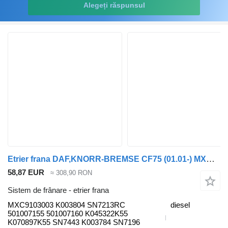
Alegeți răspunsul
Etrier frana DAF,KNORR-BREMSE CF75 (01.01-) MXC9103003 pentru cap tractor DAF LF45, LF55, LF180, CF65, CF75, CF85 (2001-)
58,87 EUR
≈ 308,90 RON
Sistem de frânare - etrier frana
MXC9103003 K003804 SN7213RC
diesel
501007155 501007160 K045322K55
K070897K55 SN7443 K003784 SN7196