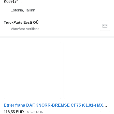
K059174...
Estonia, Tallinn
TruckParts Eesti OÜ
Etrier frana DAF,KNORR-BREMSE CF75 (01.01-) MXC9103003 pentru cap tractor DAF LF45, LF55, LF180, CF65, CF75, CF85 (2001-)
118,55 EUR
≈ 622 RON