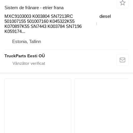
Sistem de frânare - etrier frana
MXC9103003 K003804 SN7213RC
diesel
501007155 501007160 K045322K55
K070897K55 SN7443 K003784 SN7196
K059174...
Estonia, Tallinn
TruckParts Eesti OÜ