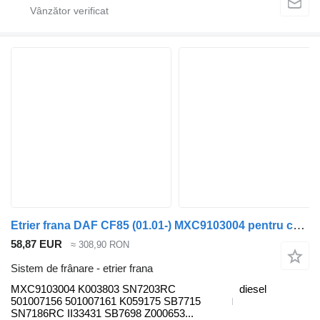
Etrier frana DAF CF85 (01.01-) MXC9103004 pentru cap tractor DAF LF45, LF55, LF180, CF65, CF75, CF85 (2001-)
58,87 EUR
≈ 308,90 RON
Sistem de frânare - etrier frana
MXC9103004 K003803 SN7203RC
diesel
501007156 501007161 K059175 SB7715
SN7186RC II33431 SB7698 Z000653...