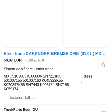
Etrier frana DAF,KNORR-BREMSE CF85 (01.01-) MXC9103003 pentru cap tractor DAF LF45, LF55, LF180, CF65, CF75, CF85 (2001-)
58,87 EUR
≈ 308,90 RON
Sistem de frânare - etrier frana
MXC9103003 K003804 SN7213RC
diesel
501007155 501007160 K045322K55
K070897K55 SN7443 K003784 SN7196
K059174...
Estonia, Tallinn
TruckParts Eesti OÜ