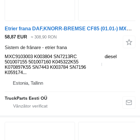
Etrier frana DAF,KNORR-BREMSE CF85 (01.01-) MXC9103003 pentru cap tractor DAF LF45, LF55, LF180, CF65, CF75, CF85 (2001-)
58,87 EUR
≈ 308,90 RON
Sistem de frânare - etrier frana
MXC9103003 K003804 SN7213RC
diesel
501007155 501007160 K045322K55
K070897K55 SN7443 K003784 SN7196
K059174...
Estonia, Tallinn
TruckParts Eesti OÜ