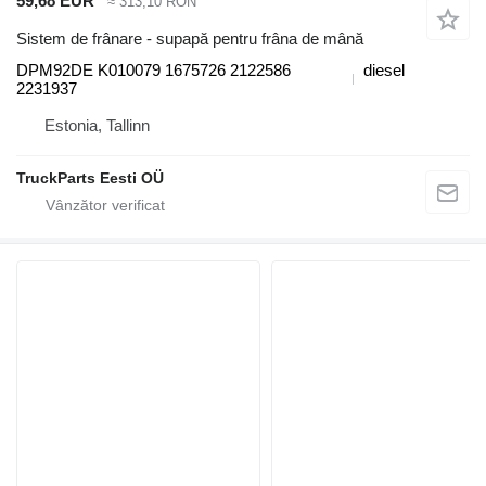
59,68 EUR
≈ 313,10 RON
Sistem de frânare - supapă pentru frâna de mână
DPM92DE K010079 1675726 2122586
diesel
2231937
Estonia, Tallinn
TruckParts Eesti OÜ