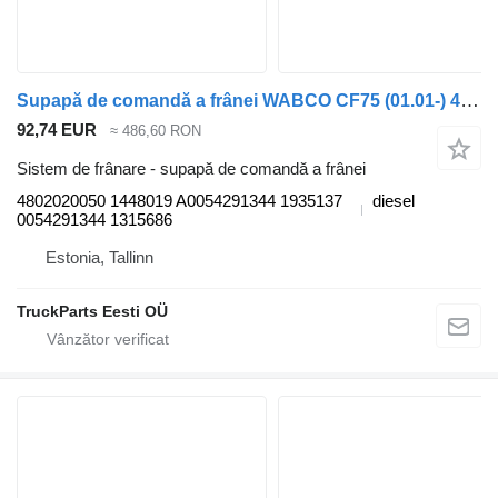
Supapă de comandă a frânei WABCO CF75 (01.01-) 4802020050 pentru cap tractor DAF LF45, LF55, LF180, CF65, CF75, CF85 (2001-)
92,74 EUR
≈ 486,60 RON
Sistem de frânare - supapă de comandă a frânei
4802020050 1448019 A0054291344 1935137
diesel
0054291344 1315686
Estonia, Tallinn
TruckParts Eesti OÜ