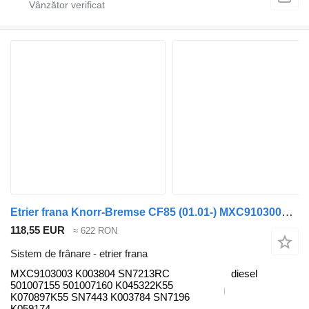
Etrier frana Knorr-Bremse CF85 (01.01-) MXC9103003 pentru cap tractor DAF LF45, LF55, LF180, CF65, CF75, CF85 (2001-)
118,55 EUR
≈ 622 RON
Sistem de frânare - etrier frana
MXC9103003 K003804 SN7213RC
diesel
501007155 501007160 K045322K55
K070897K55 SN7443 K003784 SN7196
K059174...