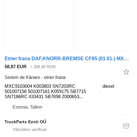
Etrier frana DAF,KNORR-BREMSE CF85 (01.01-) MXC9103004 pentru cap tractor DAF LF45, LF55, LF180, CF65, CF75, CF85 (2001-)
58,87 EUR
≈ 308,90 RON
Sistem de frânare - etrier frana
MXC9103004 K003803 SN7203RC
diesel
501007156 501007161 K059175 SB7715
SN7186RC II33431 SB7698 Z000653...
Estonia, Tallinn
TruckParts Eesti OÜ