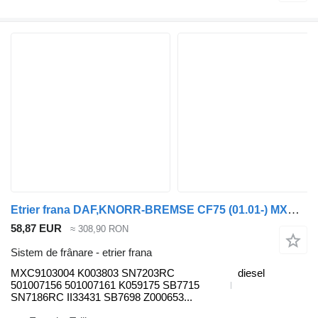
Etrier frana DAF,KNORR-BREMSE CF75 (01.01-) MXC9103004 pentru cap tractor DAF LF45, LF55, LF180, CF65, CF75, CF85 (2001-)
58,87 EUR
≈ 308,90 RON
Sistem de frânare - etrier frana
MXC9103004 K003803 SN7203RC
diesel
501007156 501007161 K059175 SB7715
SN7186RC II33431 SB7698 Z000653...