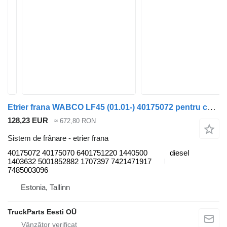
Etrier frana WABCO LF45 (01.01-) 40175072 pentru cap tractor DAF LF45, LF55, LF180, CF65, CF75, CF85 (2001-)
128,23 EUR
≈ 672,80 RON
Sistem de frânare - etrier frana
40175072 40175070 6401751220 1440500
diesel
1403632 5001852882 1707397 7421471917
7485003096
Estonia, Tallinn
TruckParts Eesti OÜ