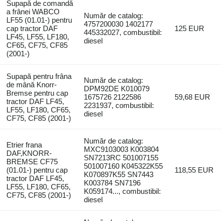
Supapă de comandă
a frânei WABCO
Număr de catalog:
LF55 (01.01-) pentru
4757200030 1402177
cap tractor DAF
125 EUR
445332027, combustibil:
LF45, LF55, LF180,
diesel
CF65, CF75, CF85
(2001-)
Supapă pentru frâna
Număr de catalog:
de mână Knorr-
DPM92DE K010079
Bremse pentru cap
1675726 2122586
59,68 EUR
tractor DAF LF45,
2231937, combustibil:
LF55, LF180, CF65,
diesel
CF75, CF85 (2001-)
Număr de catalog:
Etrier frana
MXC9103003 K003804
DAF,KNORR-
SN7213RC 501007155
BREMSE CF75
501007160 K045322K55
(01.01-) pentru cap
118,55 EUR
K070897K55 SN7443
tractor DAF LF45,
K003784 SN7196
LF55, LF180, CF65,
K059174..., combustibil:
CF75, CF85 (2001-)
diesel