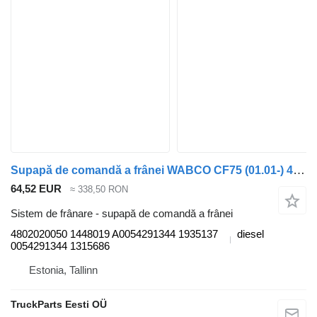
Supapă de comandă a frânei WABCO CF75 (01.01-) 4802020050 pentru cap tractor DAF LF45, LF55, LF180, CF65, CF75, CF85 (2001-)
64,52 EUR
≈ 338,50 RON
Sistem de frânare - supapă de comandă a frânei
4802020050 1448019 A0054291344 1935137
diesel
0054291344 1315686
Estonia, Tallinn
TruckParts Eesti OÜ