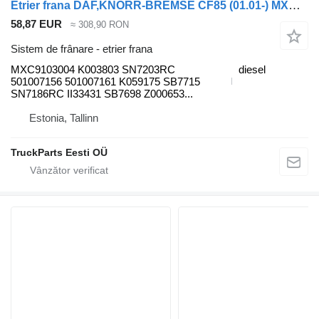
Etrier frana DAF,KNORR-BREMSE CF85 (01.01-) MXC9103004 pentru cap tractor DAF LF45, LF55, LF180, CF65, CF75, CF85 (2001-)
58,87 EUR
≈ 308,90 RON
Sistem de frânare - etrier frana
MXC9103004 K003803 SN7203RC
diesel
501007156 501007161 K059175 SB7715
SN7186RC II33431 SB7698 Z000653...
Estonia, Tallinn
TruckParts Eesti OÜ