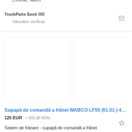
TruckParts Eesti OÜ
Supapă de comandă a frânei WABCO LF55 (01.01-) 4757200030 pentru cap tractor DAF LF45, LF55, LF180, CF65, CF75, CF85 (2001-)
125 EUR
≈ 655,90 RON
Sistem de frânare - supapă de comandă a frânei