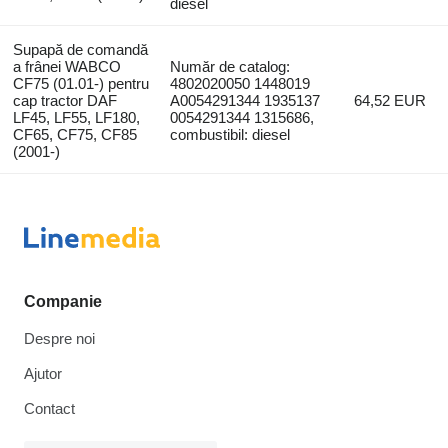
diesel
Supapă de comandă
a frânei WABCO
Număr de catalog:
CF75 (01.01-) pentru
4802020050 1448019
cap tractor DAF
A0054291344 1935137
64,52 EUR
LF45, LF55, LF180,
0054291344 1315686,
CF65, CF75, CF85
combustibil: diesel
(2001-)
Companie
Despre noi
Ajutor
Contact