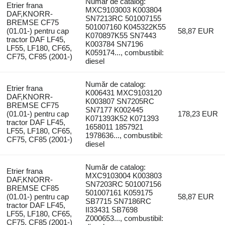
Număr de catalog:
Etrier frana
MXC9103003 K003804
DAF,KNORR-
SN7213RC 501007155
BREMSE CF75
501007160 K045322K55
(01.01-) pentru cap
58,87 EUR
K070897K55 SN7443
tractor DAF LF45,
K003784 SN7196
LF55, LF180, CF65,
K059174..., combustibil:
CF75, CF85 (2001-)
diesel
Număr de catalog:
Etrier frana
K006431 MXC9103120
DAF,KNORR-
K003807 SN7205RC
BREMSE CF75
SN7177 K002445
(01.01-) pentru cap
178,23 EUR
K071393K52 K071393
tractor DAF LF45,
1658011 1857921
LF55, LF180, CF65,
1978636..., combustibil:
CF75, CF85 (2001-)
diesel
Număr de catalog:
Etrier frana
MXC9103004 K003803
DAF,KNORR-
SN7203RC 501007156
BREMSE CF85
501007161 K059175
(01.01-) pentru cap
58,87 EUR
SB7715 SN7186RC
tractor DAF LF45,
II33431 SB7698
LF55, LF180, CF65,
Z000653..., combustibil:
CF75, CF85 (2001-)