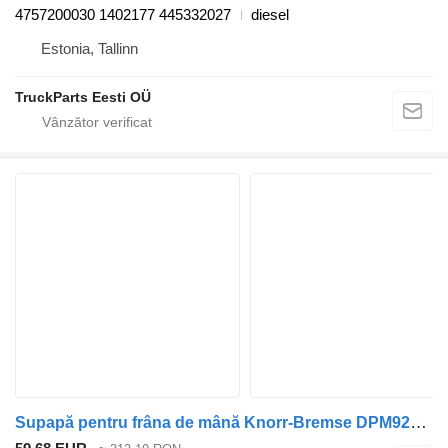
4757200030 1402177 445332027
diesel
Estonia, Tallinn
TruckParts Eesti OÜ
Supapă pentru frâna de mână Knorr-Bremse DPM92DE K010079 pentru cap tractor DAF LF45, LF55, LF180, CF65, CF75, CF85 (2001-)