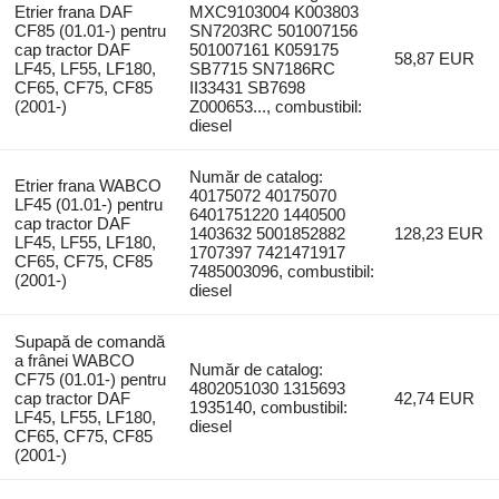
Etrier frana DAF
MXC9103004 K003803
CF85 (01.01-) pentru
SN7203RC 501007156
cap tractor DAF
501007161 K059175
58,87 EUR
LF45, LF55, LF180,
SB7715 SN7186RC
CF65, CF75, CF85
II33431 SB7698
(2001-)
Z000653..., combustibil:
diesel
Număr de catalog:
Etrier frana WABCO
40175072 40175070
LF45 (01.01-) pentru
6401751220 1440500
cap tractor DAF
1403632 5001852882
128,23 EUR
LF45, LF55, LF180,
1707397 7421471917
CF65, CF75, CF85
7485003096, combustibil:
(2001-)
diesel
Supapă de comandă
a frânei WABCO
Număr de catalog:
CF75 (01.01-) pentru
4802051030 1315693
cap tractor DAF
42,74 EUR
1935140, combustibil:
LF45, LF55, LF180,
diesel
CF65, CF75, CF85
(2001-)