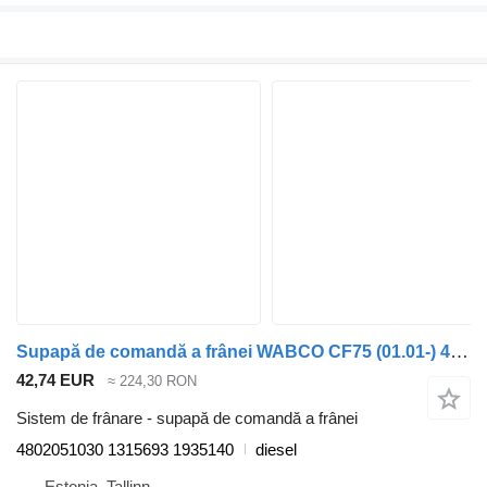
Supapă de comandă a frânei WABCO CF75 (01.01-) 4802051030 pentru cap tractor DAF LF45, LF55, LF180, CF65, CF75, CF85 (2001-)
42,74 EUR
≈ 224,30 RON
Sistem de frânare - supapă de comandă a frânei
4802051030 1315693 1935140
diesel
Estonia, Tallinn