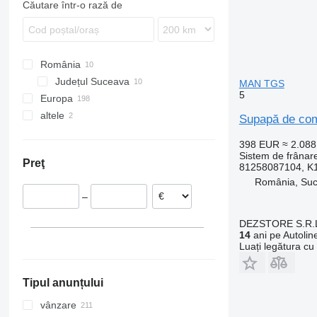
Căutare într-o rază de
Tourismo
N-series
TGM 18.290
TGS 26.400
TGX 18.440
TGA 18.480
TGA 26.480
VNL
TGM 18.340
TGS 35.480
TGX 18.460
TGX 18.470
România
TGX 18.480
Județul Suceava
TGX 26.360
MAN TGS
5
Europa
TGX 26.440
altele
Estonia
TGX 26.540
Supapă de com
Polonia
Ucraina
398 EUR
≈ 2.08
Germania
Sistem de frânar
Preţ
Lituania
81258087104, K
România, Su
Italia
–
Belgia
DEZSTORE S.R.
14
ani pe Autolin
Luați legătura cu
Tipul anunțului
vânzare