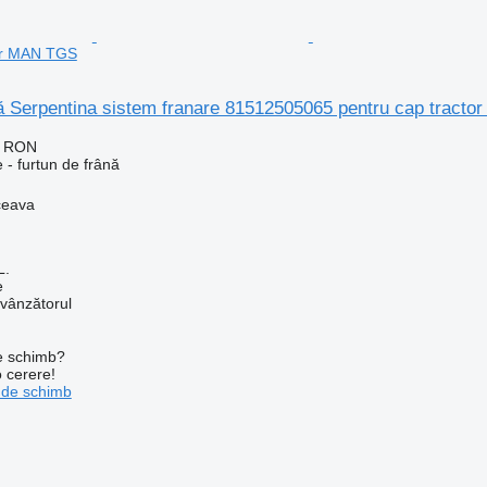
tor MAN TGS
nă Serpentina sistem franare 81512505065 pentru cap tract
0 RON
 - furtun de frână
ceava
L.
e
 vânzătorul
de schimb?
o cerere!
 de schimb