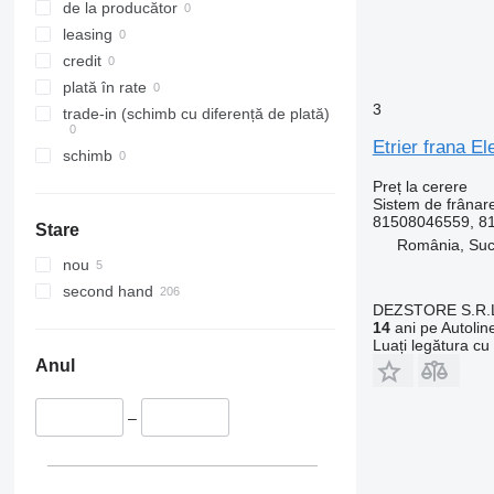
de la producător
leasing
credit
plată în rate
3
trade-in (schimb cu diferență de plată)
Etrier frana 
schimb
Preț la cerere
Sistem de frânare
81508046559, 8
Stare
România, Su
nou
second hand
DEZSTORE S.R.
14
ani pe Autolin
Luați legătura cu
Anul
–