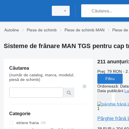
Autoline
Piese de schimb
Piese de schimb MAN
Piese d
Sisteme de frânare MAN TGS pentru cap t
211 anunțuri
Căutarea
Preţ:
79 RON - 2
(număr de catalog, marca, modelul,
Filtru
piesă de schimb)
Ordonează
:
Data 
Data publicării
La
1
Categorie
Pârghie frână
etriere frana
39 EUR
≈ 204,6