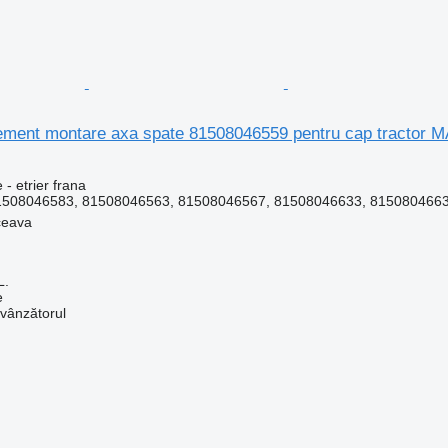
Element montare axa spate 81508046559 pentru cap tractor
 - etrier frana
1508046583, 81508046563, 81508046567, 81508046633, 8150804663
ceava
L.
e
 vânzătorul