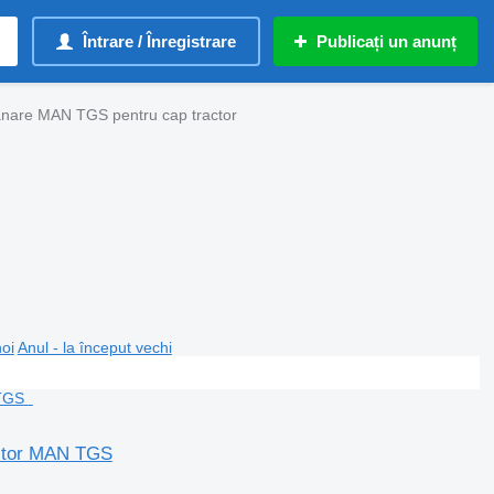
Întrare / Înregistrare
Publicați un anunț
ânare MAN TGS pentru cap tractor
noi
Anul - la început vechi
actor MAN TGS