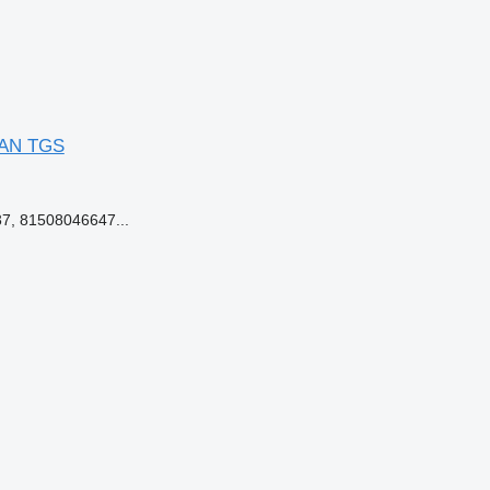
 MAN TGS
7, 81508046647...