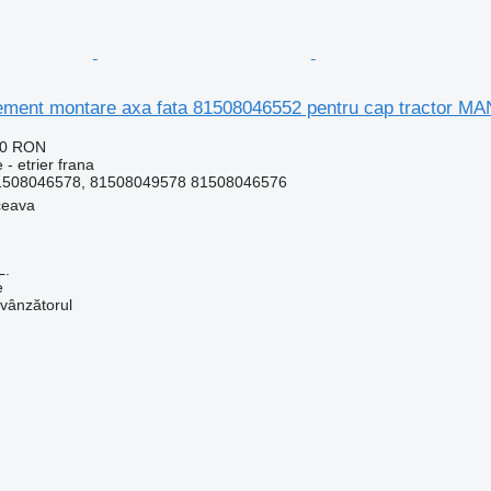
Element montare axa fata 81508046552 pentru cap tractor M
10 RON
 - etrier frana
1508046578, 81508049578 81508046576
ceava
L.
e
 vânzătorul