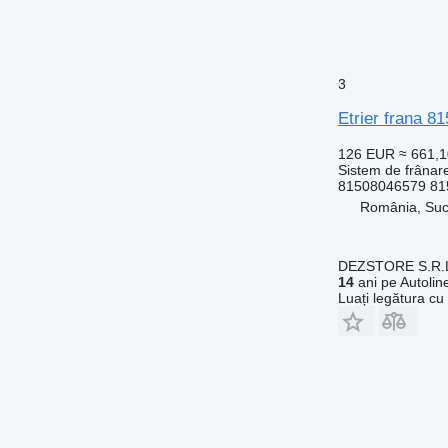
3
Etrier frana 
126 EUR
≈ 661,
Sistem de frânare
81508046579 81
România, Su
DEZSTORE S.R.
14
ani pe Autolin
Luați legătura cu