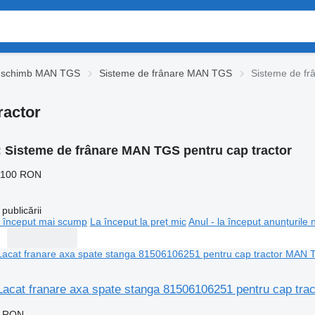
e schimb MAN TGS
Sisteme de frânare MAN TGS
Sisteme de fr
ractor
:
Sisteme de frânare MAN TGS pentru cap tractor
.100 RON
publicării
 început mai scump
La început la preț mic
Anul - la început anunțurile 
 Lacat franare axa spate stanga 81506106251 pentru cap tr
0 RON