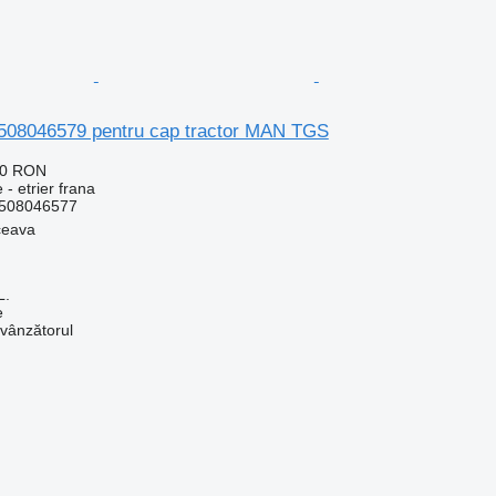
81508046579 pentru cap tractor MAN TGS
10 RON
 - etrier frana
508046577
ceava
L.
e
 vânzătorul