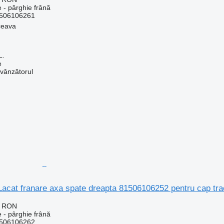
 - pârghie frână
506106261
ceava
L.
e
 vânzătorul
 Lacat franare axa spate dreapta 81506106252 pentru cap t
0 RON
 - pârghie frână
506106262