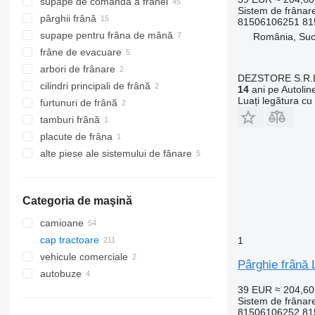
supape de comandă a frânei
Sistem de frânare
pârghii frână
81506106251 81
supape pentru frâna de mână
România, Su
frâne de evacuare
arbori de frânare
DEZSTORE S.R.
cilindri principali de frână
14
ani pe Autolin
Luați legătura cu
furtunuri de frână
tamburi frână
placute de frâna
alte piese ale sistemului de fânare
Categoria de maşină
camioane
cap tractoare
1
vehicule comerciale
Pârghie frână
autobuze
39 EUR
≈ 204,6
Sistem de frânare
81506106252 81