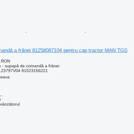
andă a frânei 81258087104 pentru cap tractor MAN TGS
8 RON
e - supapă de comandă a frânei
123797V04 81523156221
ceava
L.
e
 vânzătorul