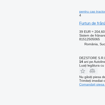
pentru cap trac
4
Furtun de frâ
39 EUR
≈ 204,6
Sistem de frânare
81512505065
România, Su
DEZSTORE S.R.
14
ani pe Autolin
Luați legătura cu
Nu găsiți piesa 
Trimiteți imediat 
Comandați piesa