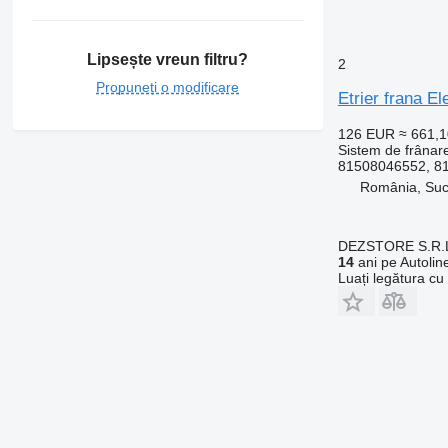
Lipsește vreun filtru?
2
Propuneți o modificare
Etrier frana 
126 EUR
≈ 661,
Sistem de frânare
81508046552, 8
România, Su
DEZSTORE S.R.
14
ani pe Autolin
Luați legătura cu