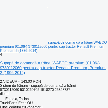
supapă de comandă a frânei WABCO
premium (01.96-) 9730112060 pentru cap tractor Renault Premium,
Premium 2 (1996-2014)
4
Supapă de comandă a frânei WABCO premium (01.96-)
9730112060 pentru cap tractor Renault Premium, Premium
2 (1996-2014)
27,42 EUR
≈ 143,90 RON
Sistem de frânare - supapă de comandă a frânei
9730112060 5010260705 1518270 25328737
diesel
Estonia, Tallinn
TruckParts Eesti OÜ
Luați legătura cu vânzătorul