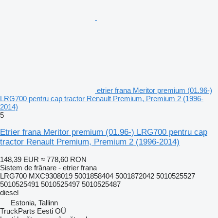
etrier frana Meritor premium (01.96-)
LRG700 pentru cap tractor Renault Premium, Premium 2 (1996-
2014)
5
Etrier frana Meritor premium (01.96-) LRG700 pentru cap
tractor Renault Premium, Premium 2 (1996-2014)
148,39 EUR
≈ 778,60 RON
Sistem de frânare - etrier frana
LRG700 MXC9308019 5001858404 5001872042 5010525527
5010525491 5010525497 5010525487
diesel
Estonia, Tallinn
TruckParts Eesti OÜ