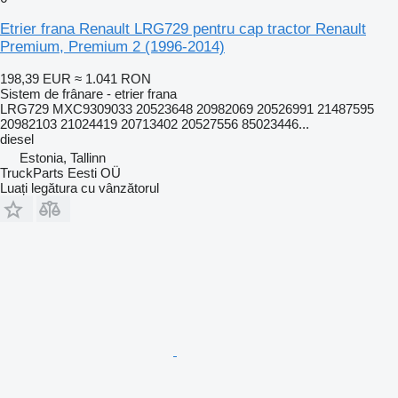
Etrier frana Renault LRG729 pentru cap tractor Renault
Premium, Premium 2 (1996-2014)
198,39 EUR
≈ 1.041 RON
Sistem de frânare - etrier frana
LRG729 MXC9309033 20523648 20982069 20526991 21487595
20982103 21024419 20713402 20527556 85023446...
diesel
Estonia, Tallinn
TruckParts Eesti OÜ
Luați legătura cu vânzătorul