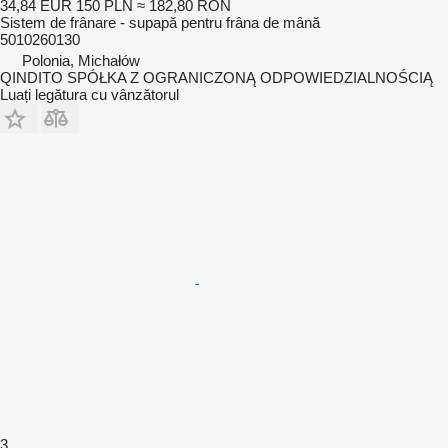
34,84 EUR
150 PLN
≈ 182,80 RON
Sistem de frânare - supapă pentru frâna de mână
5010260130
Polonia, Michałów
QINDITO SPÓŁKA Z OGRANICZONĄ ODPOWIEDZIALNOŚCIĄ
Luați legătura cu vânzătorul
3