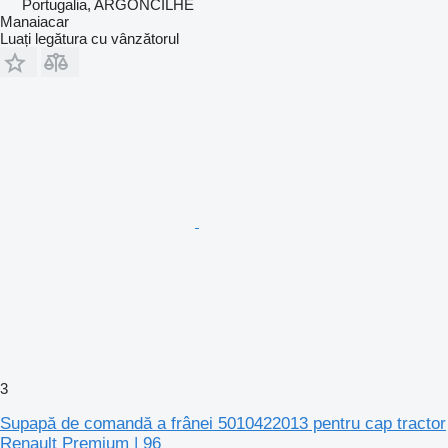
Portugalia, ARGONCILHE
Manaiacar
Luați legătura cu vânzătorul
3
Supapă de comandă a frânei 5010422013 pentru cap tractor
Renault Premium | 96