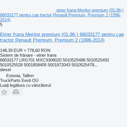
etrier frana Meritor premium (01.96-)
68033177 pentru cap tractor Renault Premium, Premium 2 (1996-
2014)
5
Etrier frana Meritor premium (01.96-) 68033177 pentru cap
tractor Renault Premium, Premium 2 (1996-2014)
148,39 EUR
≈ 778,60 RON
Sistem de frânare - etrier frana
68033177 LRG701 MXC9308020 5010525488 5010525492
5010525528 5001858405 5001872043 5010525478...
diesel
Estonia, Tallinn
TruckParts Eesti OÜ
Luați legătura cu vânzătorul