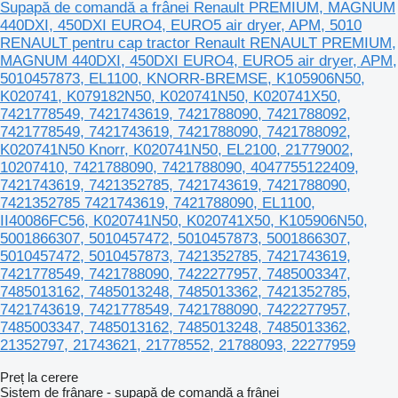
Supapă de comandă a frânei Renault PREMIUM, MAGNUM
440DXI, 450DXI EURO4, EURO5 air dryer, APM, 5010
RENAULT pentru cap tractor Renault RENAULT PREMIUM,
MAGNUM 440DXI, 450DXI EURO4, EURO5 air dryer, APM,
5010457873, EL1100, KNORR-BREMSE, K105906N50,
K020741, K079182N50, K020741N50, K020741X50,
7421778549, 7421743619, 7421788090, 7421788092,
7421778549, 7421743619, 7421788090, 7421788092,
K020741N50 Knorr, K020741N50, EL2100, 21779002,
10207410, 7421788090, 7421788090, 4047755122409,
7421743619, 7421352785, 7421743619, 7421788090,
7421352785 7421743619, 7421788090, EL1100,
II40086FC56, K020741N50, K020741X50, K105906N50,
5001866307, 5010457472, 5010457873, 5001866307,
5010457472, 5010457873, 7421352785, 7421743619,
7421778549, 7421788090, 7422277957, 7485003347,
7485013162, 7485013248, 7485013362, 7421352785,
7421743619, 7421778549, 7421788090, 7422277957,
7485003347, 7485013162, 7485013248, 7485013362,
21352797, 21743621, 21778552, 21788093, 22277959
Preț la cerere
Sistem de frânare - supapă de comandă a frânei