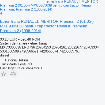
etrier frana RENAULT, MERITOR
Premium 2 (01.05-) MXC9309038 pentru cap tractor Renault
Premium, Premium 2 (1996-2014)
4
Etrier frana RENAULT, MERITOR Premium 2 (01.05-)
MXC9309038 pentru cap tractor Renault Premium,
Premium 2 (1996-2014)
99,19 EUR
≈ 520,40 RON
Sistem de frânare - etrier frana
MXC9309038 LRG736 20704259 20704261 20922677 20703994
5001866508 7420566571 7420566574 7420566576...
diesel
Estonia, Tallinn
TruckParts Eesti OÜ
Luați legătura cu vânzătorul