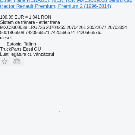
Etrier frana RENAULT, MERITOR MXC9309038 pentru cap
tractor Renault Premium, Premium 2 (1996-2014)
198,39 EUR
≈ 1.041 RON
Sistem de frânare - etrier frana
MXC9309038 LRG736 20704259 20704261 20922677 20703994
5001866508 7420566571 7420566574 7420566576...
diesel
Estonia, Tallinn
TruckParts Eesti OÜ
Luați legătura cu vânzătorul