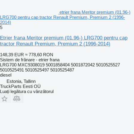
etrier frana Meritor premium (01.96-)
LRG700 pentru cap tractor Renault Premium, Premium 2 (1996-
2014)
5
Etrier frana Meritor premium (01.96-) LRG700 pentru cap
tractor Renault Premium, Premium 2 (1996-2014)
148,39 EUR
≈ 778,60 RON
Sistem de frânare - etrier frana
LRG700 MXC9308019 5001858404 5001872042 5010525527
5010525491 5010525497 5010525487
diesel
Estonia, Tallinn
TruckParts Eesti OÜ
Luați legătura cu vânzătorul