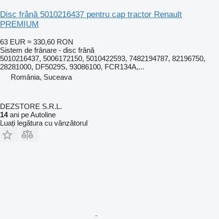
Disc frână 5010216437 pentru cap tractor Renault
PREMIUM
63 EUR
≈ 330,60 RON
Sistem de frânare - disc frână
5010216437, 5006172150, 5010422593, 7482194787, 82196750,
28281000, DF5029S, 93086100, FCR134A,...
România, Suceava
DEZSTORE S.R.L.
14
ani pe Autoline
Luați legătura cu vânzătorul