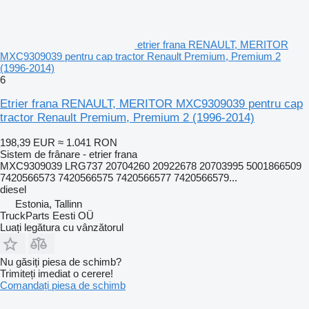
etrier frana RENAULT, MERITOR
MXC9309039 pentru cap tractor Renault Premium, Premium 2
(1996-2014)
6
Etrier frana RENAULT, MERITOR MXC9309039 pentru cap
tractor Renault Premium, Premium 2 (1996-2014)
198,39 EUR
≈ 1.041 RON
Sistem de frânare - etrier frana
MXC9309039 LRG737 20704260 20922678 20703995 5001866509
7420566573 7420566575 7420566577 7420566579...
diesel
Estonia, Tallinn
TruckParts Eesti OÜ
Luați legătura cu vânzătorul
Nu găsiți piesa de schimb?
Trimiteți imediat o cerere!
Comandați piesa de schimb