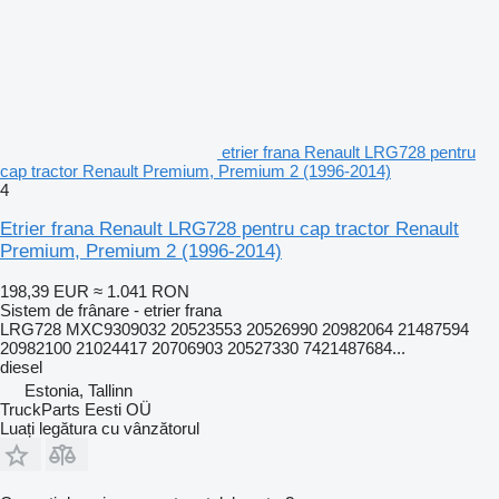
etrier frana Renault LRG728 pentru
cap tractor Renault Premium, Premium 2 (1996-2014)
4
Etrier frana Renault LRG728 pentru cap tractor Renault
Premium, Premium 2 (1996-2014)
198,39 EUR
≈ 1.041 RON
Sistem de frânare - etrier frana
LRG728 MXC9309032 20523553 20526990 20982064 21487594
20982100 21024417 20706903 20527330 7421487684...
diesel
Estonia, Tallinn
TruckParts Eesti OÜ
Luați legătura cu vânzătorul