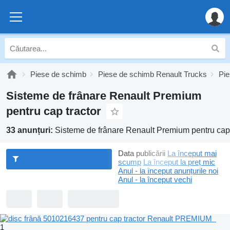
Piese de schimb
Piese de schimb Renault Trucks
Pie
Sisteme de frânare Renault Premium
pentru cap tractor
33 anunțuri:
Sisteme de frânare Renault Premium pentru cap 
Data publicării
La început mai
scump
La început la preț mic
Anul - la început anunțurile noi
Anul - la început vechi
1