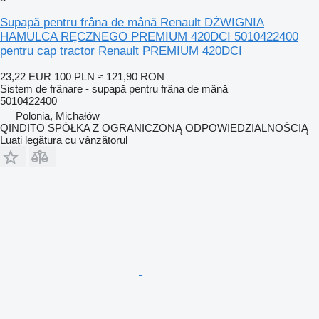
Supapă pentru frâna de mână Renault DŹWIGNIA
HAMULCA RĘCZNEGO PREMIUM 420DCI 5010422400
pentru cap tractor Renault PREMIUM 420DCI
23,22 EUR
100 PLN
≈ 121,90 RON
Sistem de frânare - supapă pentru frâna de mână
5010422400
Polonia, Michałów
QINDITO SPÓŁKA Z OGRANICZONĄ ODPOWIEDZIALNOŚCIĄ
Luați legătura cu vânzătorul