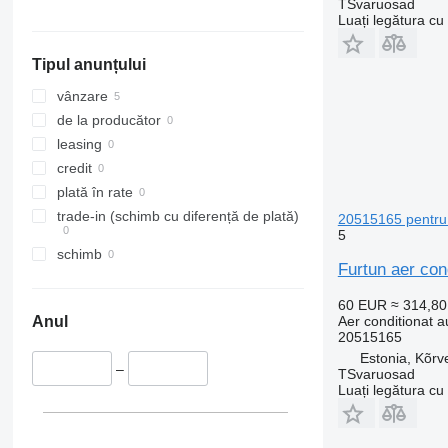
TSvaruosad
Luați legătura cu
Tipul anunțului
vânzare
de la producător
leasing
credit
plată în rate
trade-in (schimb cu diferență de plată)
20515165 pentru
5
schimb
Furtun aer con
60 EUR
≈ 314,8
Aer conditionat a
Anul
20515165
Estonia, Kõrv
–
TSvaruosad
Luați legătura cu