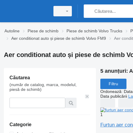
Autoline
Piese de schimb
Piese de schimb Volvo Trucks
P
Aer conditionat auto și piese de schimb Volvo FM9
Aer condi
Aer conditionat auto și piese de schimb 
5 anunțuri:
A
Căutarea
Filtru
(număr de catalog, marca, modelul,
piesă de schimb)
Ordonează
:
Data 
Data publicării
La
1
Furtun aer co
Categorie