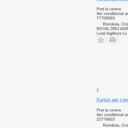
Preț la cerere
Aer conditionat a
77700583
România, Cris
ROYAL DRU AGR
Luați legătura cu
1
Furtun aer con
Preț la cerere
Aer conditionat a
22776603
România, Cris