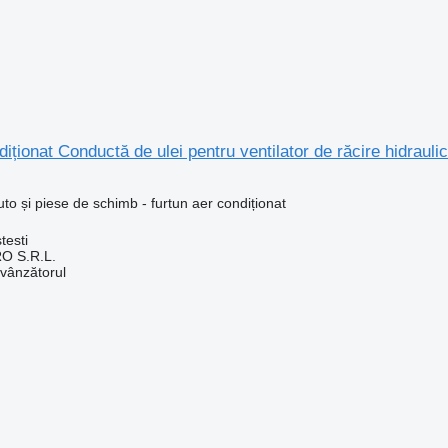
diționat Conductă de ulei pentru ventilator de răcire hidrau
uto și piese de schimb - furtun aer condiționat
testi
O S.R.L.
 vânzătorul