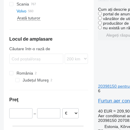
Scania
Eurotech
TGL
Actros
L-series
Cabstar
Kerax
Cum ați descrie p
Volvo
Eurotrakker
TGM
Antos
Vanette
Magnum
R-series
Golf
portal de anunț
Arată tuturor
S-Way
TGS
Arocs
Master
S-series
LT
B-series
vânzător de uti
producător de u
Stralis
TGX
Atego
Midlum
Polo
FE
B12
nu există un r
Trakker
Axor
Premium
Transporter
FH
FE 280
Alegeți răsp
Locul de amplasare
MB
T-series
FL
FH12
Sprinter
FM
FH13
FL6
Căutare într-o rază de
Vito
FMX
FH16
FL7
FM7
FL6 11
SD
FH 500
FL10
FM9
VNL
FL12
FM10
România
FL 210
FM11
Județul Mureş
FL611
FM12
20398150 pentru
FM13
6
FM 300
Preţ
Furtun aer con
40 EUR
≈ 209,9
–
Aer conditionat a
20398150 20708
Estonia, Kõrv