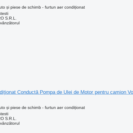
uto și piese de schimb - furtun aer condiționat
testi
O S.R.L.
 vânzătorul
ndiționat Conductă Pompa de Ulei de Motor pentru camion 
uto și piese de schimb - furtun aer condiționat
testi
O S.R.L.
 vânzătorul