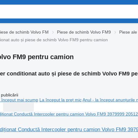
iese de schimb Volvo FM
Piese de schimb Volvo FM9
Piese ale
tionat auto și piese de schimb Volvo FM9 pentru camion
Volvo FM9 pentru camion
er conditionat auto și piese de schimb Volvo FM9 p
publicării
 început mai scump
La început la preț mic
Anul - la început anunțurile 
ndiționat Conductă Intercooler pentru camion Volvo FM9 39