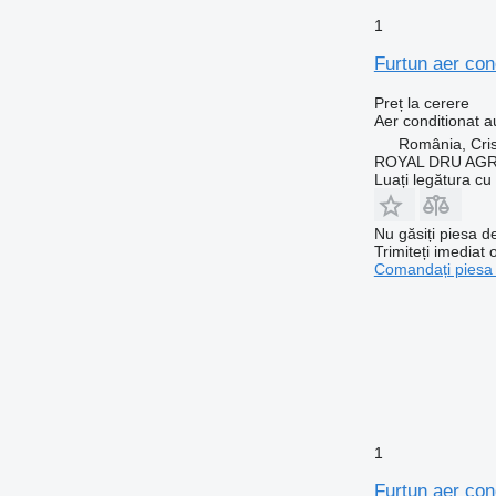
1
Furtun aer con
Preț la cerere
Aer conditionat a
România, Cris
ROYAL DRU AGR
Luați legătura cu
Nu găsiți piesa 
Trimiteți imediat 
Comandați piesa
1
Furtun aer con