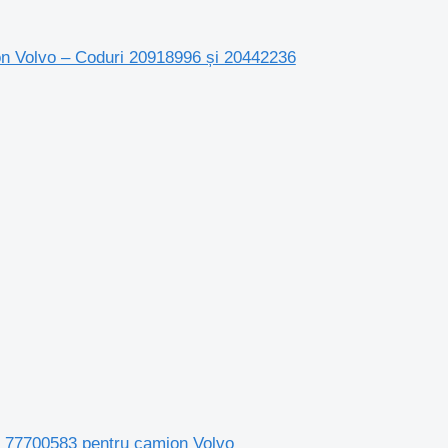
ion Volvo – Coduri 20918996 și 20442236
lic 77700583 pentru camion Volvo