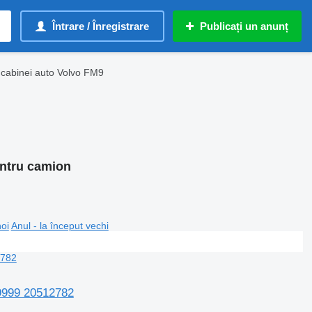
Întrare / Înregistrare
Publicați un anunț
 cabinei auto Volvo FM9
entru camion
noi
Anul - la început vechi
79999 20512782