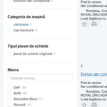
furtunuri aer condiționat
Preț la cerere
Aer conditionat a
România, Cris
ROYAL DRU AGR
Categoria de maşină
Luați legătura cu
camioane
cap tractoare
Tipul piesei de schimb
piesă de schimb originală
1
Marca
Furtun aer co
Preț la cerere
Aer conditionat a
DAF
2-Series
C-series
România, Cris
MAN
X-Series
Jumper
CF
F-MAX
Daily
ROYAL DRU AGR
Mercedes-Benz
LF
Transit
EuroCargo
A-series
Luați legătura cu
Renault
XF
EuroStar
TGA
A-Class
Canter
Canter
Atleon
Movano