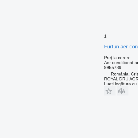
1
Furtun aer con
Preț la cerere
Aer conditionat a
9955789
România, Cris
ROYAL DRU AGR
Luați legătura cu