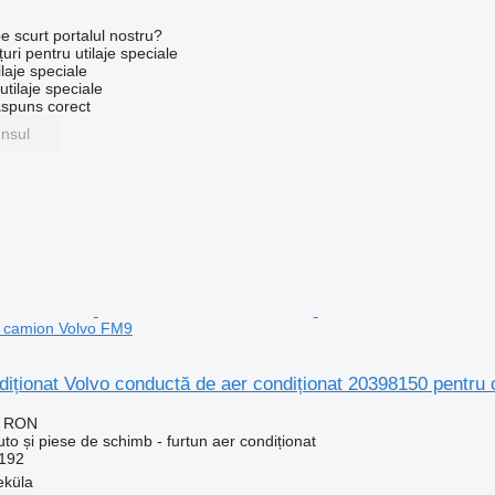
e scurt portalul nostru?
uri pentru utilaje speciale
laje speciale
tilaje speciale
ăspuns corect
unsul
 camion Volvo FM9
diționat Volvo conductă de aer condiționat 20398150 pentr
0 RON
uto și piese de schimb - furtun aer condiționat
192
eküla