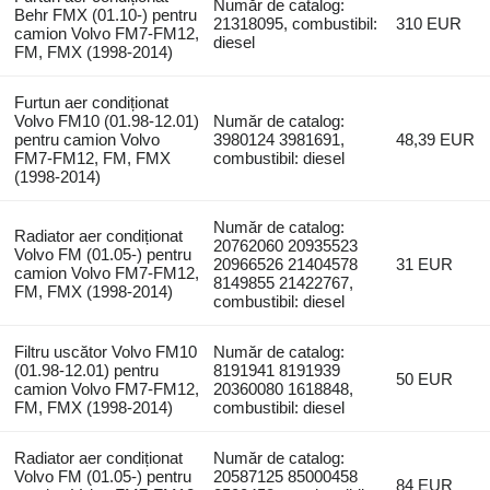
Număr de catalog:
Behr FMX (01.10-) pentru
21318095, combustibil:
310 EUR
camion Volvo FM7-FM12,
diesel
FM, FMX (1998-2014)
Furtun aer condiționat
Volvo FM10 (01.98-12.01)
Număr de catalog:
pentru camion Volvo
3980124 3981691,
48,39 EUR
FM7-FM12, FM, FMX
combustibil: diesel
(1998-2014)
Număr de catalog:
Radiator aer condiționat
20762060 20935523
Volvo FM (01.05-) pentru
20966526 21404578
31 EUR
camion Volvo FM7-FM12,
8149855 21422767,
FM, FMX (1998-2014)
combustibil: diesel
Filtru uscător Volvo FM10
Număr de catalog:
(01.98-12.01) pentru
8191941 8191939
50 EUR
camion Volvo FM7-FM12,
20360080 1618848,
FM, FMX (1998-2014)
combustibil: diesel
Radiator aer condiționat
Număr de catalog:
Volvo FM (01.05-) pentru
20587125 85000458
84 EUR