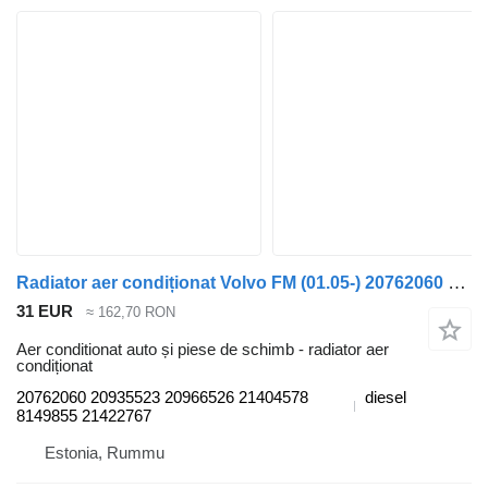
Radiator aer condiționat Volvo FM (01.05-) 20762060 pentru camion Volvo FM7-FM12, FM, FMX (1998-2014)
31 EUR
≈ 162,70 RON
Aer conditionat auto și piese de schimb - radiator aer
condiționat
20762060 20935523 20966526 21404578
diesel
8149855 21422767
Estonia, Rummu