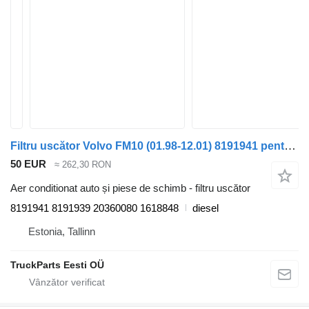
Filtru uscător Volvo FM10 (01.98-12.01) 8191941 pentru camion Volvo FM7-FM12, FM, FMX (1998-2014)
50 EUR
≈ 262,30 RON
Aer conditionat auto și piese de schimb - filtru uscător
8191941 8191939 20360080 1618848
diesel
Estonia, Tallinn
TruckParts Eesti OÜ