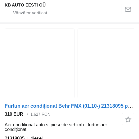
KB AUTO EESTI OÜ
Furtun aer condiționat Behr FMX (01.10-) 21318095 pentru camion Volvo FM7-FM12, FM, FMX (1998-2014)
310 EUR
≈ 1.627 RON
Aer conditionat auto și piese de schimb - furtun aer
condiționat
21318095
diesel