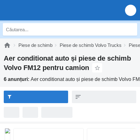
Piese de schimb
Piese de schimb Volvo Trucks
Pies
Aer conditionat auto și piese de schimb
Volvo FM12 pentru camion
6 anunțuri:
Aer conditionat auto și piese de schimb Volvo F