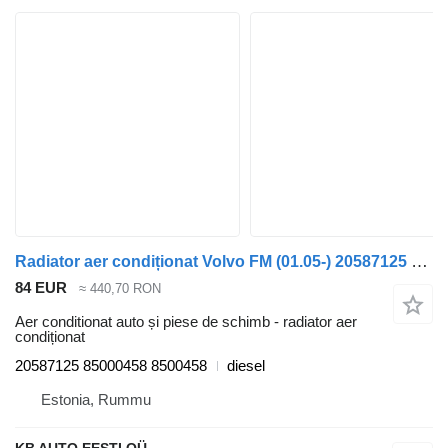
Radiator aer condiționat Volvo FM (01.05-) 20587125 pentru camion Volvo FM7-FM12, FM, FMX (1998-2014)
84 EUR
≈ 440,70 RON
Aer conditionat auto și piese de schimb - radiator aer
condiționat
20587125 85000458 8500458
diesel
Estonia, Rummu