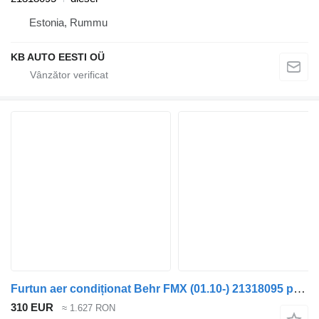
Estonia, Rummu
KB AUTO EESTI OÜ
Furtun aer condiționat Behr FMX (01.10-) 21318095 pentru camion Volvo FM7-FM12, FM, FMX (1998-2014)
310 EUR
≈ 1.627 RON