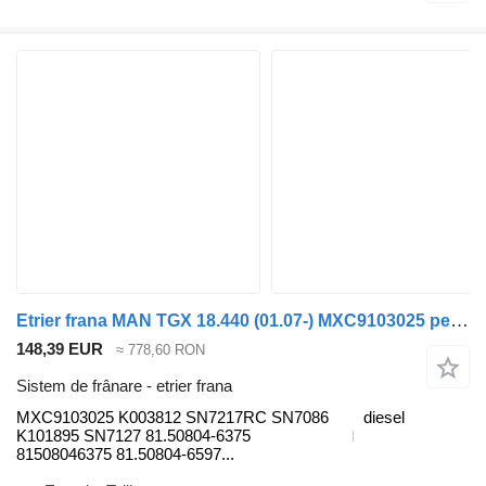
Etrier frana MAN TGX 18.440 (01.07-) MXC9103025 pentru cap tractor MAN TGL, TGM, TGS, TGX (2005-2021)
148,39 EUR
≈ 778,60 RON
Sistem de frânare - etrier frana
MXC9103025 K003812 SN7217RC SN7086
diesel
K101895 SN7127 81.50804-6375
81508046375 81.50804-6597...