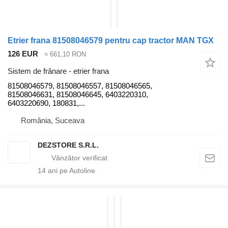
Etrier frana 81508046579 pentru cap tractor MAN TGX
126 EUR
≈ 661,10 RON
Sistem de frânare - etrier frana
81508046579, 81508046557, 81508046565,
81508046631, 81508046645, 6403220310,
6403220690, 180831,...
România, Suceava
DEZSTORE S.R.L.
14
ani pe Autoline