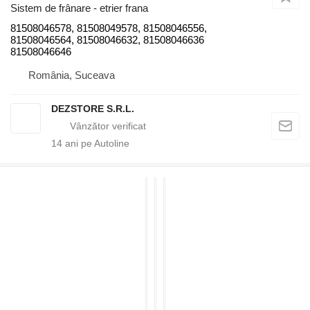
Sistem de frânare - etrier frana
81508046578, 81508049578, 81508046556,
81508046564, 81508046632, 81508046636
81508046646
România, Suceava
DEZSTORE S.R.L.
14
ani pe Autoline