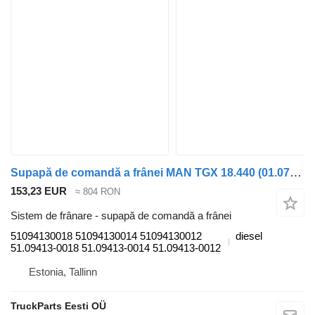
Supapă de comandă a frânei MAN TGX 18.440 (01.07-) 51094130018 pentru cap tractor MAN TGL, TGM, TGS, TGX (2005-2021)
153,23 EUR
≈ 804 RON
Sistem de frânare - supapă de comandă a frânei
51094130018 51094130014 51094130012
diesel
51.09413-0018 51.09413-0014 51.09413-0012
Estonia, Tallinn
TruckParts Eesti OÜ