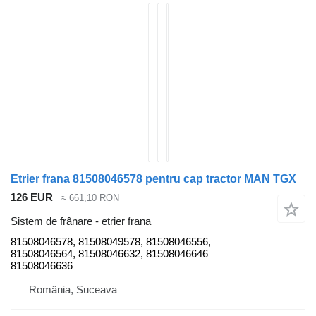
Etrier frana 81508046578 pentru cap tractor MAN TGX
126 EUR
≈ 661,10 RON
Sistem de frânare - etrier frana
81508046578, 81508049578, 81508046556,
81508046564, 81508046632, 81508046646
81508046636
România, Suceava