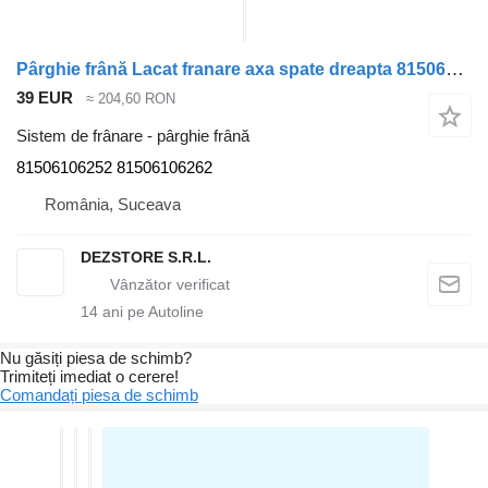
Pârghie frână Lacat franare axa spate dreapta 81506106252 pentru cap tractor MAN TGS
39 EUR
≈ 204,60 RON
Sistem de frânare - pârghie frână
81506106252 81506106262
România, Suceava
DEZSTORE S.R.L.
14
ani pe Autoline
Nu găsiți piesa de schimb?
Trimiteți imediat o cerere!
Comandați piesa de schimb