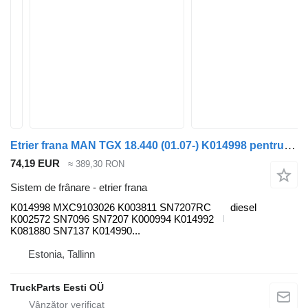
Etrier frana MAN TGX 18.440 (01.07-) K014998 pentru cap tractor MAN TGL, TGM, TGS, TGX (2005-2021)
74,19 EUR
≈ 389,30 RON
Sistem de frânare - etrier frana
K014998 MXC9103026 K003811 SN7207RC
diesel
K002572 SN7096 SN7207 K000994 K014992
K081880 SN7137 K014990...
Estonia, Tallinn
TruckParts Eesti OÜ