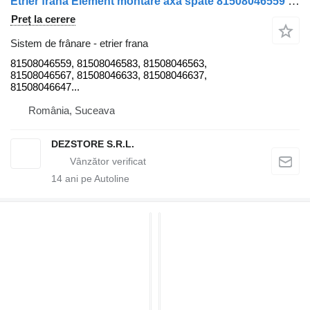
Etrier frana Element montare axa spate 81508046559 pentru cap tractor MAN TGS
Preț la cerere
Sistem de frânare - etrier frana
81508046559, 81508046583, 81508046563,
81508046567, 81508046633, 81508046637,
81508046647...
România, Suceava
DEZSTORE S.R.L.
14
ani pe Autoline