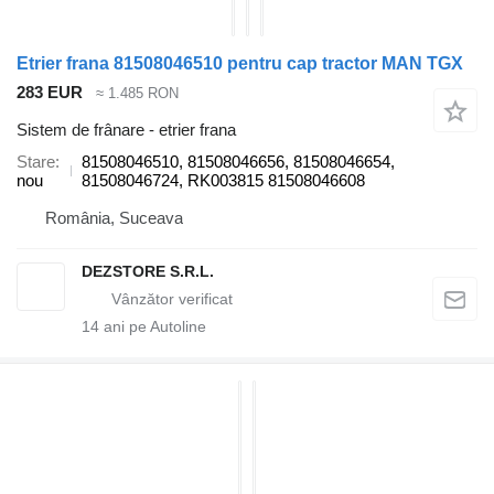
Etrier frana 81508046510 pentru cap tractor MAN TGX
283 EUR
≈ 1.485 RON
Sistem de frânare - etrier frana
Stare
81508046510, 81508046656, 81508046654,
nou
81508046724, RK003815 81508046608
România, Suceava
DEZSTORE S.R.L.
14
ani pe Autoline