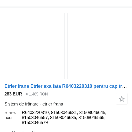
Etrier frana Etrier axa fata R6403220310 pentru cap tractor MAN TGX
283 EUR
≈ 1.485 RON
Sistem de frânare - etrier frana
Stare
R6403220310, 81508046631, 81508046645,
nou
81508046557, 81508046635, 81508046565,
81508046579