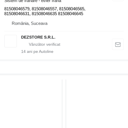
Sistem de frânare - etrier frana
81508046579, 81508046557, 81508046565,
81508046631, 81508046635 81508046645
România, Suceava
DEZSTORE S.R.L.
14
ani pe Autoline