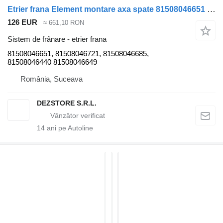
Etrier frana Element montare axa spate 81508046651 pentru cap tractor MAN TGX
126 EUR
≈ 661,10 RON
Sistem de frânare - etrier frana
81508046651, 81508046721, 81508046685,
81508046440 81508046649
România, Suceava
DEZSTORE S.R.L.
14
ani pe Autoline