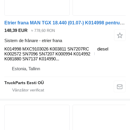
Etrier frana MAN TGX 18.440 (01.07-) K014998 pentru cap tractor MAN TGL, TGM, TGS, TGX (2005-2021)
148,39 EUR
≈ 778,60 RON
Sistem de frânare - etrier frana
K014998 MXC9103026 K003811 SN7207RC
diesel
K002572 SN7096 SN7207 K000994 K014992
K081880 SN7137 K014990...
Estonia, Tallinn
TruckParts Eesti OÜ