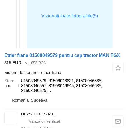
Etrier frana 81508049579 pentru cap tractor MAN TGX
315 EUR
≈ 1.653 RON
Sistem de frânare - etrier frana
Stare
81508049579, 81508046631, 81508046565,
nou
81508046557, 81508046645, 81508046635,
81508046579,...
România, Suceava
DEZSTORE S.R.L.