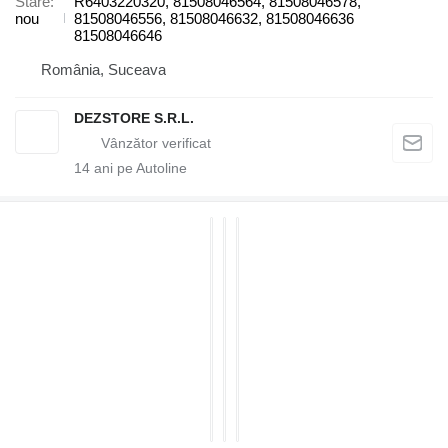
Stare
R6403220320, 81508046564, 81508046578,
nou
81508046556, 81508046632, 81508046636
81508046646
România, Suceava
DEZSTORE S.R.L.
14
ani pe Autoline