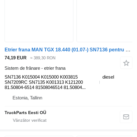
Etrier frana MAN TGX 18.440 (01.07-) SN7136 pentru cap tractor MAN TGL, TGM, TGS, TGX (2005-2021)
74,19 EUR
≈ 389,30 RON
Sistem de frânare - etrier frana
SN7136 K015004 K015000 K003815
diesel
SN7209RC SN7135 K001313 K121200
81.50804-6514 81508046514 81.50804...
Estonia, Tallinn
TruckParts Eesti OÜ