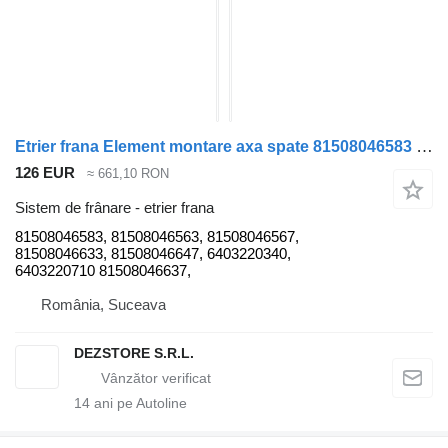
Etrier frana Element montare axa spate 81508046583 pentru cap tractor MAN TGX
126 EUR
≈ 661,10 RON
Sistem de frânare - etrier frana
81508046583, 81508046563, 81508046567,
81508046633, 81508046647, 6403220340,
6403220710 81508046637,
România, Suceava
DEZSTORE S.R.L.
14
ani pe Autoline