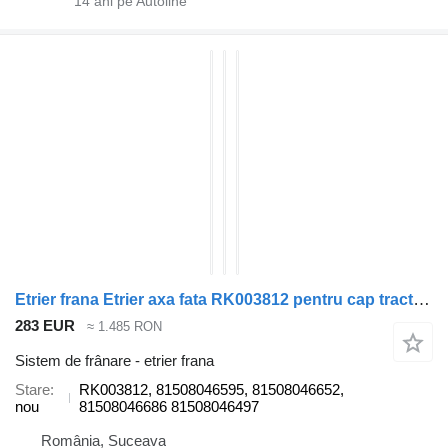
14
ani pe Autoline
Etrier frana Etrier axa fata RK003812 pentru cap tractor MAN TGX
283 EUR
≈ 1.485 RON
Sistem de frânare - etrier frana
Stare
RK003812, 81508046595, 81508046652,
nou
81508046686 81508046497
România, Suceava