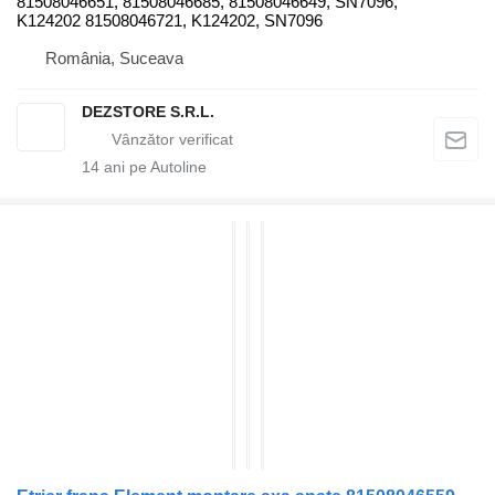
81508046651, 81508046685, 81508046649, SN7096,
K124202 81508046721, K124202, SN7096
România, Suceava
DEZSTORE S.R.L.
14
ani pe Autoline