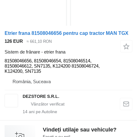
Etrier frana 81508046656 pentru cap tractor MAN TGX
126 EUR
≈ 661,10 RON
Sistem de frânare - etrier frana
81508046656, 81508046654, 81508046514,
81508046612, SN7135, K124200 81508046724,
K124200, SN7135
România, Suceava
DEZSTORE S.R.L.
14
ani pe Autoline
Vindeți utilaje sau vehicule?
Faceți-o cu noi!