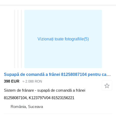
Supapă de comandă a frânei 81258087104 pentru cap tractor MAN TGS
398 EUR
≈ 2.088 RON
Sistem de frânare - supapă de comandă a frânei
81258087104, K123797V04 81523156221
România, Suceava