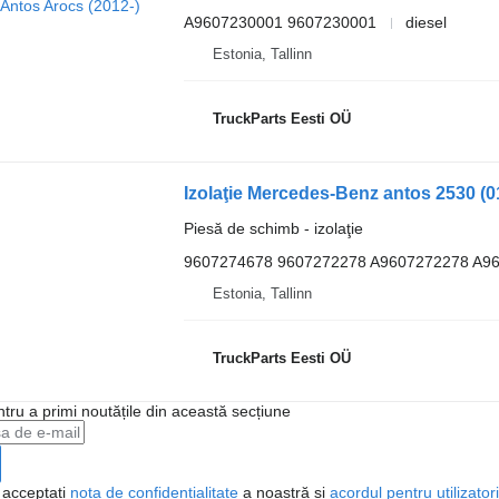
A9607230001 9607230001
diesel
Estonia, Tallinn
TruckParts Eesti OÜ
Piesă de schimb - izolaţie
9607274678 9607272278 A9607272278 A9
Estonia, Tallinn
TruckParts Eesti OÜ
ntru a primi noutățile din această secțiune
, acceptați
nota de confidențialitate
a noastră și
acordul pentru utilizatori