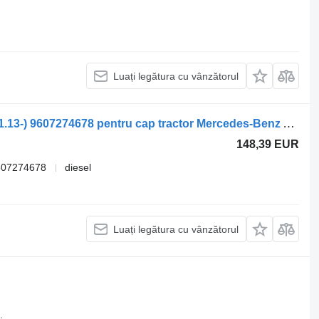
Luați legătura cu vânzătorul
Izolaţie Mercedes-Benz antos 2530 (01.13-) 9607274678 pentru cap tractor Mercedes-Benz Actros MP4 Antos Arocs (2012-)
148,39 EUR
607274678
diesel
Luați legătura cu vânzătorul
.