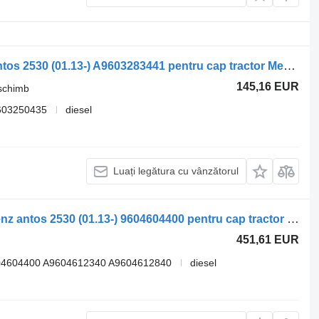
Air Spring Bracket Mercedes-Benz Antos 2530 (01.13-) A9603283441 pentru cap tractor Mercedes-Benz Actros MP4 Antos Arocs (2012-)
145,16 EUR
 schimb
603250435
diesel
Luați legătura cu vânzătorul
Servodirecţie hidraulică Mercedes-Benz antos 2530 (01.13-) 9604604400 pentru cap tractor Mercedes-Benz Actros MP4 Antos Arocs (2012-)
451,61 EUR
04604400 A9604612340 A9604612840
diesel