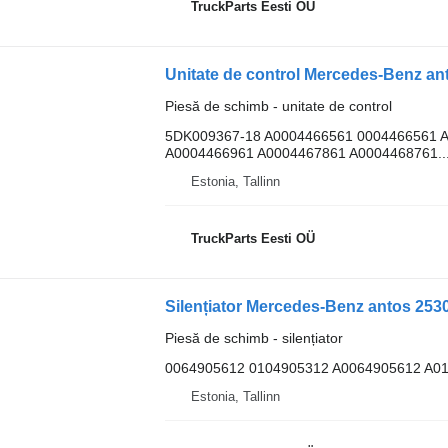
TruckParts Eesti OÜ
Piesă de schimb - unitate de control
5DK009367-18 A0004466561 0004466561 
A0004466961 A0004467861 A0004468761..
Estonia, Tallinn
TruckParts Eesti OÜ
Piesă de schimb - silențiator
0064905612 0104905312 A0064905612 A0
Estonia, Tallinn