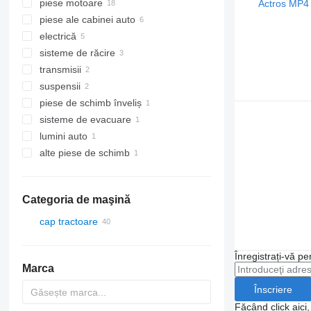
piese motoare
piese ale cabinei auto
pistoane
electrică
biele
uşi
sisteme de răcire
colectori
izolaţii
panouri cu dispozitive
transmisii
pompe de ulei
scaune
unităţi de control
țeave de răcire
suspensii
filtre de ulei
macarale geamuri
butuci contact
vase de expansiune
carcase volanta
piese de schimb înveliș
arbori cu came
încuietori ușă
pinioane cutie de viteze
servodirecţii hidraulice
sisteme de evacuare
pinioane pentru arbore cu came
mecanisme ștergătoare de parbriz
suspensii - alte piese de schimb
scări
lumini auto
pinioane arbore cotit
silențiatoare
alte piese de schimb
culbutoare (balansiere) supapă
carcase farului
elemente de fixare
Categoria de maşină
cap tractoare
Înregistrați-vă pe
Marca
Înscriere
Făcând click aici