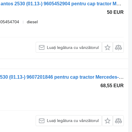
Panou cu dispozitive Mercedes-Benz antos 2530 (01.13-) 9605452904 pentru cap tractor Mercedes-Benz Actros MP4 Antos Arocs (2012-)
50 EUR
605454704
diesel
Luați legătura cu vânzătorul
Macara geam Mercedes-Benz antos 2530 (01.13-) 9607201846 pentru cap tractor Mercedes-Benz Actros MP4 Antos Arocs (2012-)
68,55 EUR
Luați legătura cu vânzătorul