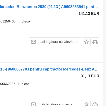
Air Spring Bracket, Drive Axle Right Mercedes-Benz antos 2530 (01.13-) A9603283541 pentru cap tractor Mercedes-Benz Actros MP4 Antos Arocs (2012-)
141,13 EUR
603250435
diesel
Luați legătura cu vânzătorul
Scară Mercedes-Benz antos 2530 (01.13-) 9606667703 pentru cap tractor Mercedes-Benz Actros MP4 Antos Arocs (2012-)
91,13 EUR
606662028
diesel
Luați legătura cu vânzătorul