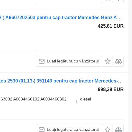
Uşă Mercedes-Benz antos 2530 (01.13-) A9607202503 pentru cap tractor Mercedes-Benz Actros MP4 Antos Arocs (2012-)
425,81 EUR
Luați legătura cu vânzătorul
Unitate de control Mercedes-Benz antos 2530 (01.13-) 351143 pentru cap tractor Mercedes-Benz Actros MP4 Antos Arocs (2012-)
998,39 EUR
463002 A0034466102 A0034466302
diesel
Luați legătura cu vânzătorul