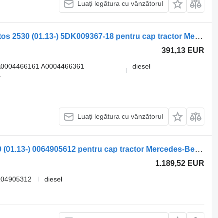
Luați legătura cu vânzătorul
Unitate de control Mercedes-Benz antos 2530 (01.13-) 5DK009367-18 pentru cap tractor Mercedes-Benz Actros MP4 Antos Arocs (2012-)
391,13 EUR
A0004466161 A0004466361
diesel
.
Luați legătura cu vânzătorul
Silențiator Mercedes-Benz antos 2530 (01.13-) 0064905612 pentru cap tractor Mercedes-Benz Actros MP4 Antos Arocs (2012-)
1.189,52 EUR
104905312
diesel