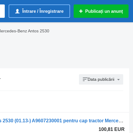
Întrare / Înregistrare
Publicați un anunț
Mercedes-Benz Antos 2530
r
Data publicării
Încuietoare ușă Mercedes-Benz Antos 2530 (01.13-) A9607230001 pentru cap tractor Mercedes-Benz Actros MP4 Antos Arocs (2012-)
100,81 EUR