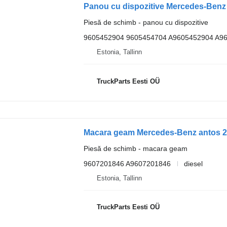
Piesă de schimb - panou cu dispozitive
9605452904 9605454704 A9605452904 A9
Estonia, Tallinn
TruckParts Eesti OÜ
Piesă de schimb - macara geam
9607201846 A9607201846
diesel
Estonia, Tallinn
TruckParts Eesti OÜ