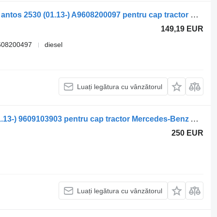
Panou cu dispozitive Mercedes-Benz antos 2530 (01.13-) A9608200097 pentru cap tractor Mercedes-Benz Actros MP4 Antos Arocs (2012-)
149,19 EUR
608200497
diesel
Luați legătura cu vânzătorul
Scaun Mercedes-Benz antos 2530 (01.13-) 9609103903 pentru cap tractor Mercedes-Benz Actros MP4 Antos Arocs (2012-)
250 EUR
Luați legătura cu vânzătorul