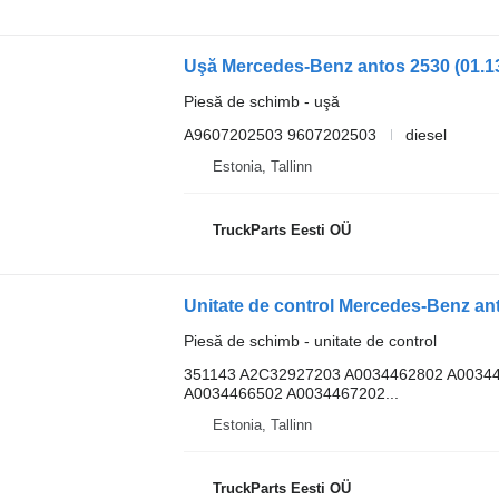
Piesă de schimb - uşă
A9607202503 9607202503
diesel
Estonia, Tallinn
TruckParts Eesti OÜ
Piesă de schimb - unitate de control
351143 A2C32927203 A0034462802 A0034
A0034466502 A0034467202...
Estonia, Tallinn
TruckParts Eesti OÜ