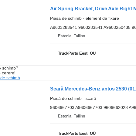
Piesă de schimb - element de fixare
A9603283541 9603283541 A9603250435 9
Estonia, Tallinn
TruckParts Eesti OÜ
de schimb?
o cerere!
 de schimb
Piesă de schimb - scară
9606667703 A9606667703 9606662028 A9
Estonia, Tallinn
TruckParts Eesti OÜ