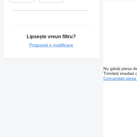
Lipsește vreun filtru?
Propuneți o modificare
Nu găsiți piesa 
Trimiteți imediat 
Comandați piesa