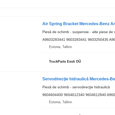
Piesă de schimb - suspensie - alte piese de
A9603283441 9603283441 9603250435 A9
Estonia, Tallinn
TruckParts Eesti OÜ
Piesă de schimb - servodirecţie hidraulică
9604604400 9604612340 9604612840 A96
Estonia, Tallinn