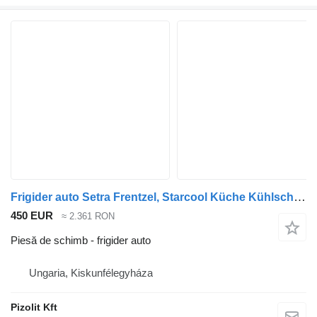
Frigider auto Setra Frentzel, Starcool Küche Kühlschrank pentru cap tractor Mercedes-Benz Tourismo Travego Setra 400, 500
450 EUR
≈ 2.361 RON
Piesă de schimb - frigider auto
Ungaria, Kiskunfélegyháza
Pizolit Kft