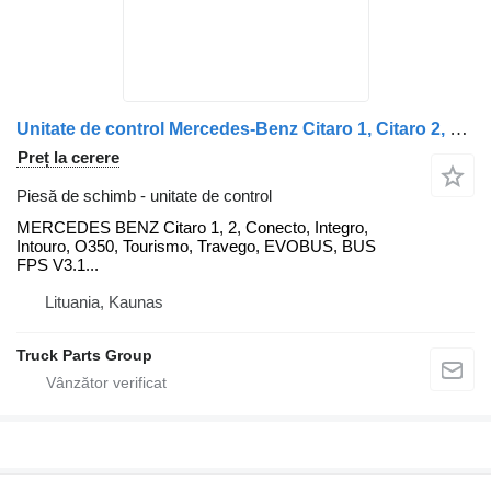
Unitate de control Mercedes-Benz Citaro 1, Citaro 2, Conecto, Integro, Intouro, O350, Tourismo, T MERCEDES pentru cap tractor Mercedes-Benz MERCEDES BENZ Citaro 1, Citaro 2, Conecto, Integro, Intouro, O350, Tourismo, Travego, EVOBUS, BUS FPS V3.1 version, control unit ECU, TEMIC - IN, 0004461003, 0004460303 V2.1, 0004460503 V3.0, 0004460103 V1.2, EGM electronics 0004460803, 0004461003, 0004460803
Preț la cerere
Piesă de schimb - unitate de control
MERCEDES BENZ Citaro 1, 2, Conecto, Integro,
Intouro, O350, Tourismo, Travego, EVOBUS, BUS
FPS V3.1...
Lituania, Kaunas
Truck Parts Group