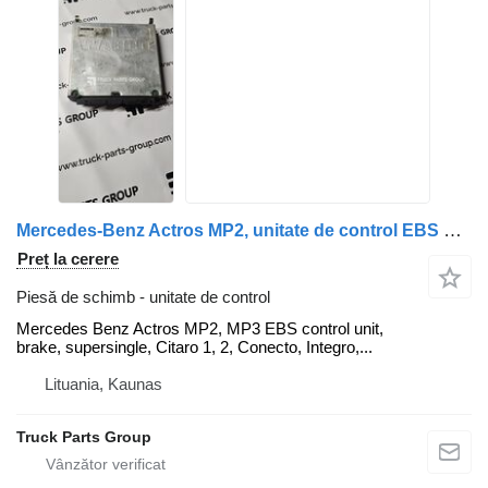
Mercedes-Benz Actros MP2, unitate de control EBS MP3, frână EBS, supersingle, Citaro Mercedes pentru cap tractor Mercedes-Benz Mercedes Benz Actros MP2, MP3 EBS control unit, EBS brake, supersingle, Citaro 1, Citaro 2, Conecto, Integro, Intouro, O350, Tourismo, Travego, EVOBUS, 0004469436, 4461300640, EPB 4S / 4M, 4461300570, EB5003, 0004465636, 0004463036, 0004463136, 0004464136, 0004466236, 0004464336, 0004467336, 0004469436, 0014460336, 0004465736, 0004467536, 4461300620, 0004467036, EBS BUS, 0014461202, 0014461702, 0014462102, 0014467102, 0014462302, 0004467036, 0034464502, 0034464602, 0034469802, 3844460015, 3824464210, 3844460610, 3844460910, automatic TRS, 3844460910, 3824465110, 4461300110, 0004461236, 4461300590, 4461300620, 4461300550
Preț la cerere
Piesă de schimb - unitate de control
Mercedes Benz Actros MP2, MP3 EBS control unit,
brake, supersingle, Citaro 1, 2, Conecto, Integro,...
Lituania, Kaunas
Truck Parts Group