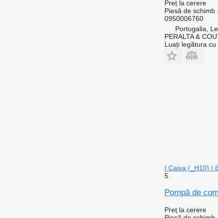
Preț la cerere
Piesă de schimb -
0950006760
Portugalia, Le
PERALTA & COU
Luați legătura cu
I Caixa (_H10) | 
5
Pompă de comb
Preț la cerere
Piesă de schimb 