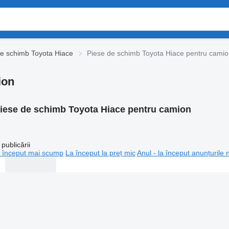
de schimb Toyota Hiace
Piese de schimb Toyota Hiace pentru cami
ion
iese de schimb Toyota Hiace pentru camion
publicării
 început mai scump
La început la preț mic
Anul - la început anunțurile 