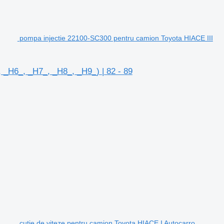
pompa injectie 22100-SC300 pentru camion Toyota HIACE III
 _H6_, _H7_, _H8_, _H9_) | 82 - 89
cutie de viteze pentru camion Toyota HIACE I Autocarro