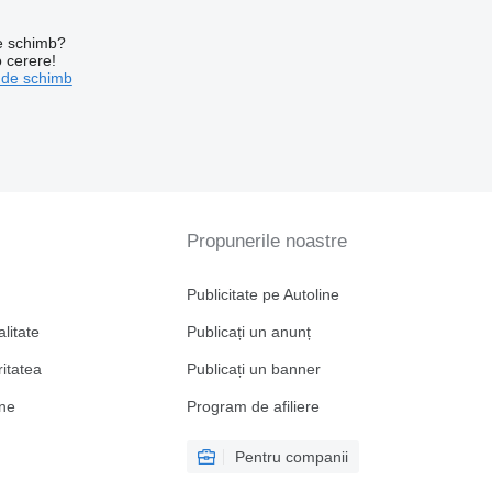
de schimb?
o cerere!
 de schimb
Propunerile noastre
Publicitate pe Autoline
alitate
Publicați un anunț
ritatea
Publicați un banner
ine
Program de afiliere
Pentru companii