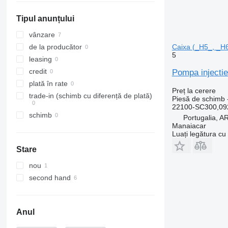
Sprinter
Premium
FM
Tipul anunțului
Tourismo
Scenic
FMX
Travego
T-series
G-series
vânzare
Unimog
TRM
L-series
Caixa (_H5_, _H6
de la producător
5
Vario
Trafic
N-series
leasing
Viano
Zoe
S-series
credit
Pompa injecti
Vito
SD
plată în rate
Preț la cerere
Terberg
trade-in (schimb cu diferență de plată)
Piesă de schimb 
22100-SC300,0
VM
schimb
Portugalia,
VNL
Manaiacar
Luați legătura cu
Stare
nou
second hand
Anul