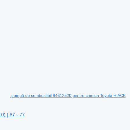
pompă de combustibil 84612520 pentru camion Toyota HIACE
) | 67 - 77