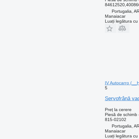
84612520,4008
Portugalia,
Manaiacar
Luați legătura cu
IV Autocarro (__
5
Servofrână va
Preț la cerere
Piesă de schimb 
815-02102
Portugalia,
Manaiacar
Luați legătura cu