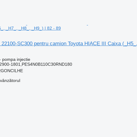
_, _H7_, _H8_, _H9_) | 82 - 89
e 22100-SC300 pentru camion Toyota HIACE III Caixa (_H5_,
- pompa injectie
92900-1801,PES4N0B110C30RND180
 ARGONCILHE
 vânzătorul