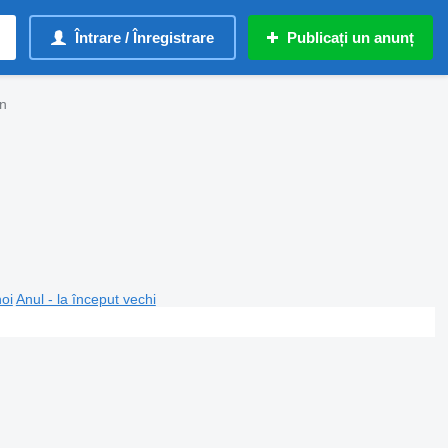
Întrare / Înregistrare
Publicați un anunț
on
noi
Anul - la început vechi