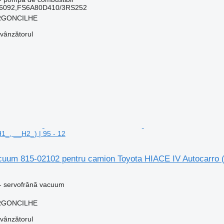
66092,FS6A80D410/3RS252
 ARGONCILHE
 vânzătorul
H1_, __H2_) | 95 - 12
cuum 815-02102 pentru camion Toyota HIACE IV Autocarro (
- servofrână vacuum
 ARGONCILHE
 vânzătorul