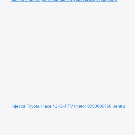
injector Toyota Hiace / 2KD-FTV Injetor 0950006760 pentru