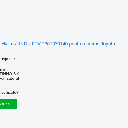
or Hiace / 1KD - FTV 2367030140 pentru camion Toyota
 injector
iria
TINHO S.A.
 vânzătorul
u vehicule?
anunț