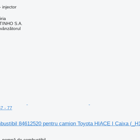
 injector
iria
TINHO S.A.
 vânzătorul
67 - 77
ustibil 84612520 pentru camion Toyota HIACE I Caixa (_H10
- pompă de combustibil