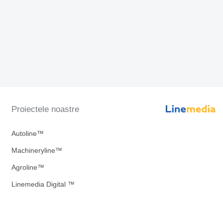
Proiectele noastre
Autoline™
Machineryline™
Agroline™
Linemedia Digital ™