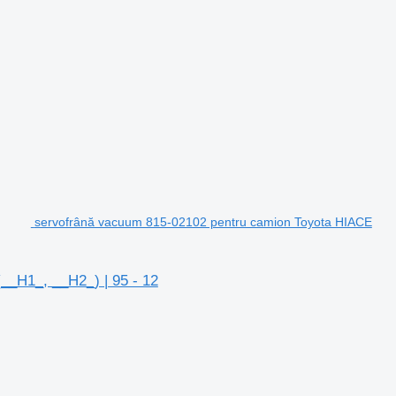
servofrână vacuum 815-02102 pentru camion Toyota HIACE
__H1_, __H2_) | 95 - 12