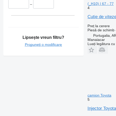
(_H10) | 67 - 77
–
4
Cutie de vitez
Preț la cerere
Piesă de schimb -
Portugalia,
Lipsește vreun filtru?
Manaiacar
Luați legătura cu
Propuneți o modificare
camion Toyota
5
Injector Toyot