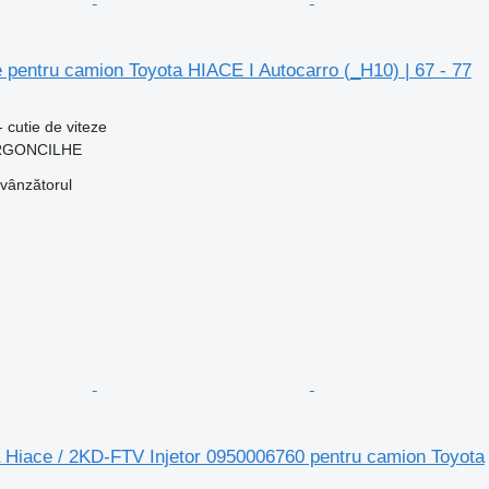
e pentru camion Toyota HIACE I Autocarro (_H10) | 67 - 77
 cutie de viteze
 ARGONCILHE
 vânzătorul
a Hiace / 2KD-FTV Injetor 0950006760 pentru camion Toyota