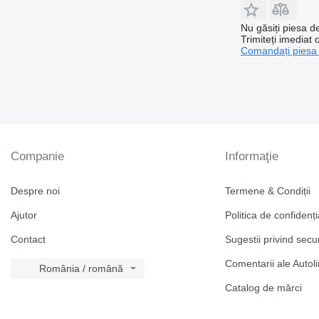
Nu găsiți piesa 
Trimiteți imediat 
Comandați piesa
Companie
Informaţie
Despre noi
Termene & Condiții
Ajutor
Politica de confidenți
Contact
Sugestii privind secu
Comentarii ale Autol
România / română
Catalog de mărcі