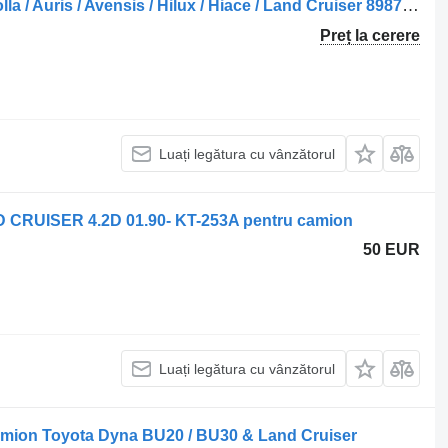
Unitate de control Toyota /Marcă Corolla / Auris / Avensis / Hilux / Hiace / Land Cruiser 89871-71010 pentru camion
Preț la cerere
Luați legătura cu vânzătorul
D CRUISER 4.2D 01.90- KT-253A pentru camion
50 EUR
Luați legătura cu vânzătorul
mion Toyota Dyna BU20 / BU30 & Land Cruiser