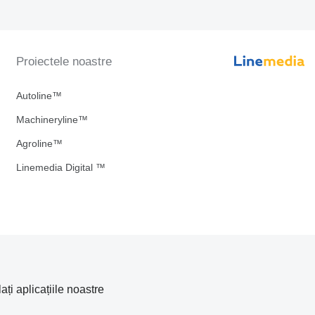
Proiectele noastre
Autoline™
Machineryline™
Agroline™
Linemedia Digital ™
lați aplicațiile noastre