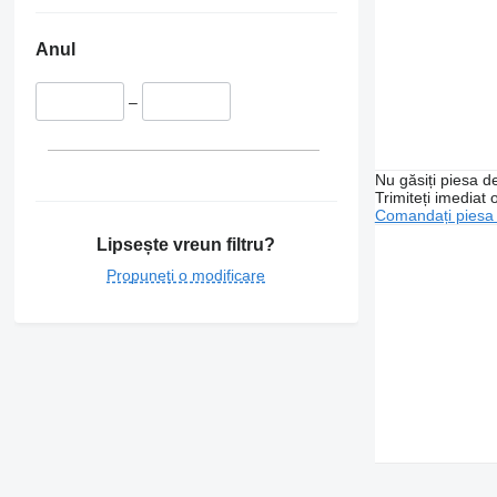
Anul
–
Nu găsiți piesa 
Trimiteți imediat 
Comandați piesa
Lipsește vreun filtru?
Propuneți o modificare