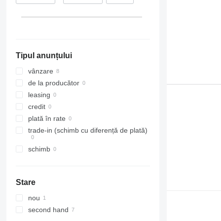
S-Class
Midliner
FH
SK
Midlum
FL
Sprinter
Premium
FM
Tourismo
Scenic
FMX
Tipul anunțului
Travego
T-series
G-series
Unimog
TRM
L-series
vânzare
Vario
Trafic
N-series
de la producător
Viano
Zoe
S-series
leasing
Vito
SD
credit
Terberg
plată în rate
VM
trade-in (schimb cu diferență de plată)
VNL
schimb
Stare
nou
second hand