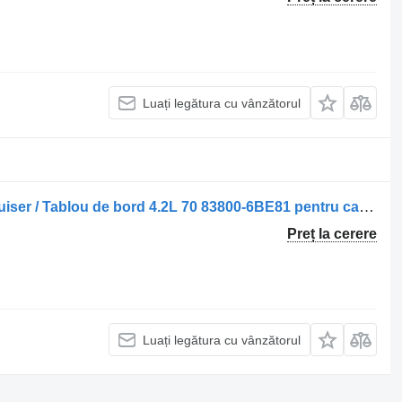
Luați legătura cu vânzătorul
Panou cu dispozitive Toyota Land Cruiser / Tablou de bord 4.2L 70 83800-6BE81 pentru camion
Preț la cerere
Luați legătura cu vânzătorul