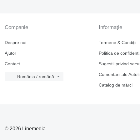
Companie
Informaţie
Despre noi
Termene & Condiții
Ajutor
Politica de confidenți
Contact
Sugestii privind secu
Comentarii ale Autol
România / română
Catalog de mărcі
© 2026 Linemedia