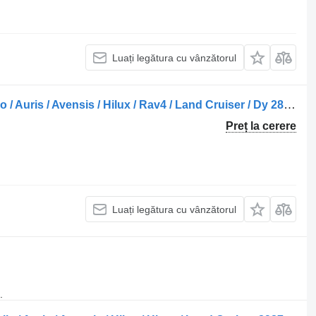
Luați legătura cu vânzătorul
Unitate de control Toyota /Marcă Verso / Auris / Avensis / Hilux / Rav4 / Land Cruiser / Dy 28551-30010 pentru camion
Preț la cerere
Luați legătura cu vânzătorul
.