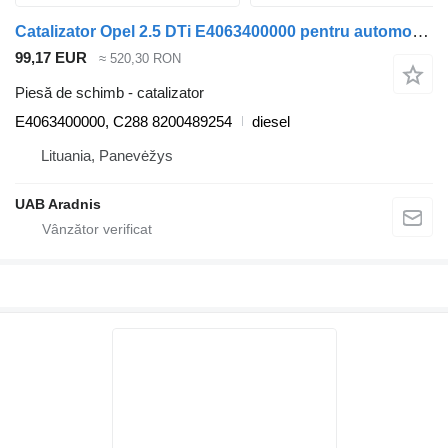
Catalizator Opel 2.5 DTi E4063400000 pentru automobil Opel MOVANO Furgon (F9)
99,17 EUR
≈ 520,30 RON
Piesă de schimb - catalizator
E4063400000, C288 8200489254
diesel
Lituania, Panevėžys
UAB Aradnis