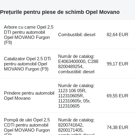
Prețurile pentru piese de schimb Opel Movano
Arbore cu came Opel 2.5
DTI pentru automobil
Combustibil: diesel
82,64 EUR
Opel MOVANO Furgon
(F9)
Număr de catalog:
Catalizator Opel 2.5 DTi
E4063400000, C288
pentru automobil Opel
99,17 EUR
8200489254,
MOVANO Furgon (F9)
combustibil: diesel
Număr de catalog:
1123 106 05R,
Prindere pentru automobil
112310605R,
69,55 EUR
Opel Movano
112310605r, 05r,
112310605
Pompă de ulei Opel 2.5
Număr de catalog:
CDTI pentru automobil
8200741642,
74,38 EUR
Opel MOVANO Furgon
8200171405,