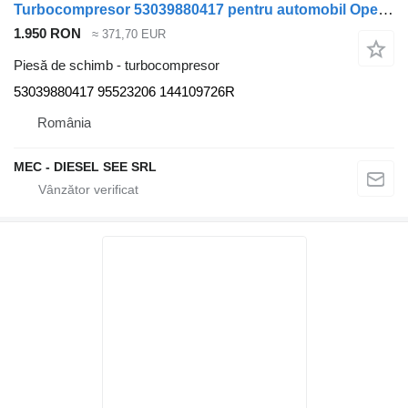
Turbocompresor 53039880417 pentru automobil Opel Movano 2.3 CDTI
1.950 RON
≈ 371,70 EUR
Piesă de schimb - turbocompresor
53039880417 95523206 144109726R
România
MEC - DIESEL SEE SRL