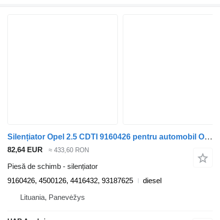
Silențiator Opel 2.5 CDTI 9160426 pentru automobil Opel MOVANO Combi (J9)
82,64 EUR
≈ 433,60 RON
Piesă de schimb - silențiator
9160426, 4500126, 4416432, 93187625
diesel
Lituania, Panevėžys