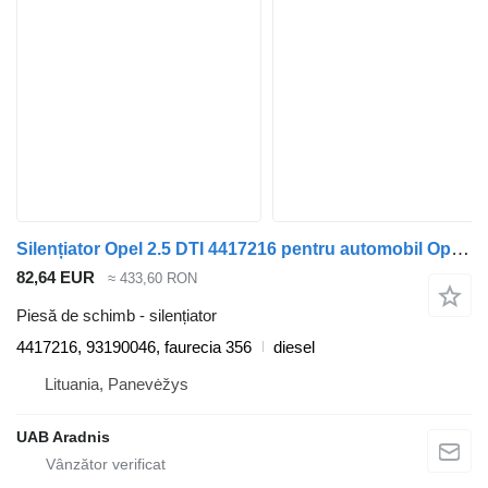
Silențiator Opel 2.5 DTI 4417216 pentru automobil Opel MOVANO Dump truck (H9)
82,64 EUR
≈ 433,60 RON
Piesă de schimb - silențiator
4417216, 93190046, faurecia 356
diesel
Lituania, Panevėžys
UAB Aradnis