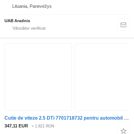
Lituania, Panevėžys
UAB Aradnis
Cutie de viteze 2.5 DTi 7701718732 pentru automobil Opel MOVANO Flatbed (U9, E9)
347,11 EUR
≈ 1.821 RON