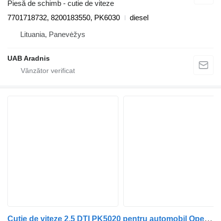
Piesă de schimb - cutie de viteze
7701718732, 8200183550, PK6030
diesel
Lituania, Panevėžys
UAB Aradnis
Cutie de viteze 2.5 DTI PK5020 pentru automobil Opel MOVANO Dump truck (H9)