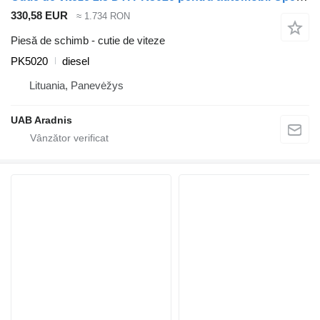
330,58 EUR
≈ 1.734 RON
Piesă de schimb - cutie de viteze
PK5020
diesel
Lituania, Panevėžys
UAB Aradnis