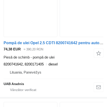
Pompă de ulei Opel 2.5 CDTI 8200741642 pentru automobil Opel MOVANO Furgon (F9)
74,38 EUR
≈ 390,20 RON
Piesă de schimb - pompă de ulei
8200741642, 8200171405
diesel
Lituania, Panevėžys
UAB Aradnis