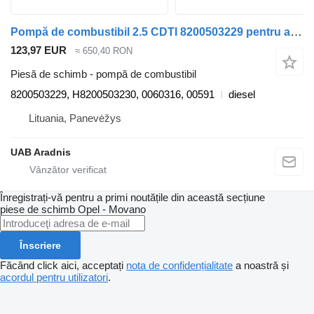
Pompă de combustibil 2.5 CDTI 8200503229 pentru automobil Opel MOVANO Flatbed (U9, E9)
123,97 EUR
≈ 650,40 RON
Piesă de schimb - pompă de combustibil
8200503229, H8200503230, 0060316, 00591
diesel
Lituania, Panevėžys
UAB Aradnis
Înregistrați-vă pentru a primi noutățile din această secțiune
piese de schimb
Opel - Movano
Înscriere
Făcând click aici, acceptați
nota de confidențialitate
a noastră și
acordul pentru utilizatori
.