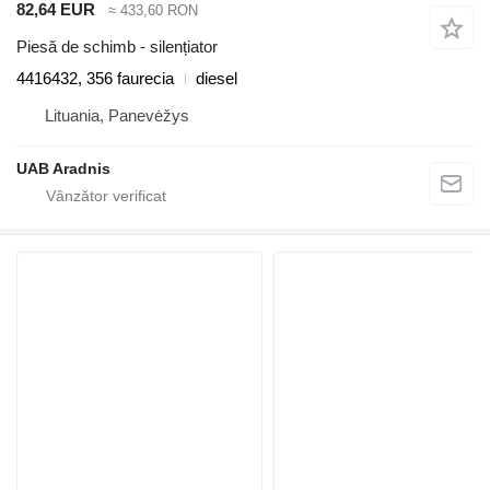
82,64 EUR
≈ 433,60 RON
Piesă de schimb - silențiator
4416432, 356 faurecia
diesel
Lituania, Panevėžys
UAB Aradnis