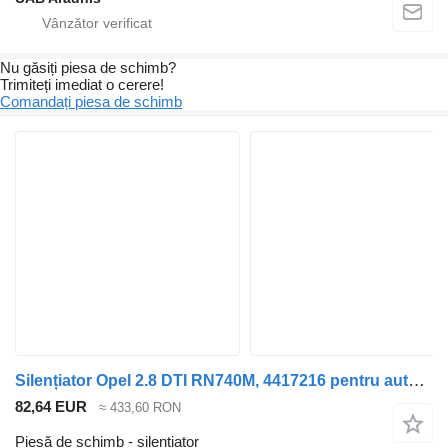
Nu găsiți piesa de schimb?
Trimiteți imediat o cerere!
Comandați piesa de schimb
Silențiator Opel 2.8 DTI RN740M, 4417216 pentru automobil Opel MOVANO Dump truck (H9)
82,64 EUR
≈ 433,60 RON
Piesă de schimb - silențiator