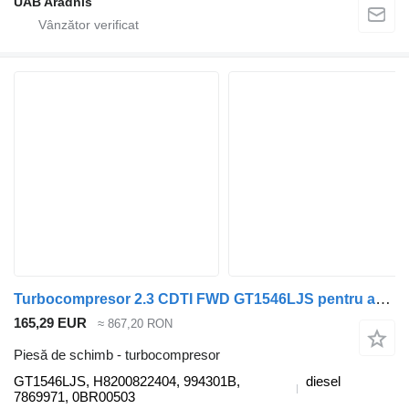
UAB Aradnis
Turbocompresor 2.3 CDTI FWD GT1546LJS pentru automobil Opel MOVANO B
165,29 EUR
≈ 867,20 RON
Piesă de schimb - turbocompresor
GT1546LJS, H8200822404, 994301B,
diesel
7869971, 0BR00503