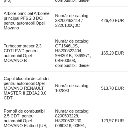
(F9)
combustibil: diesel
Arbore principal Arborele
Număr de catalog:
principal PF6 2.3 DCI
38200463414 /
426,40 EUR
pentru automobil Opel
3220100Q0C
Movano
Număr de catalog:
Turbocompresor 2.3
GT1546LJS,
CDTI FWD pentru
H8200822404,
165,29 EUR
automobil Opel
994301B, 7869971,
MOVANO B
0BR00503,
combustibil: diesel
Capul blocului de cilindrii
pentru automobil Opel
Număr de catalog:
MOVANO RENAULT
513,70 EUR
102890
MASTER II ZD3A2 3.0
CDT
Pompă de combustibil
Număr de catalog:
2.5 CDTI pentru
8200503229,
automobil Opel
H8200503230,
123,97 EUR
MOVANO Flatbed (U9,
0060316, 00591,