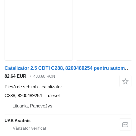
Catalizator 2.5 CDTI C288, 8200489254 pentru automobil Opel MOVANO Flatbed (U9, E9)
82,64 EUR
≈ 433,60 RON
Piesă de schimb - catalizator
C288, 8200489254
diesel
Lituania, Panevėžys
UAB Aradnis