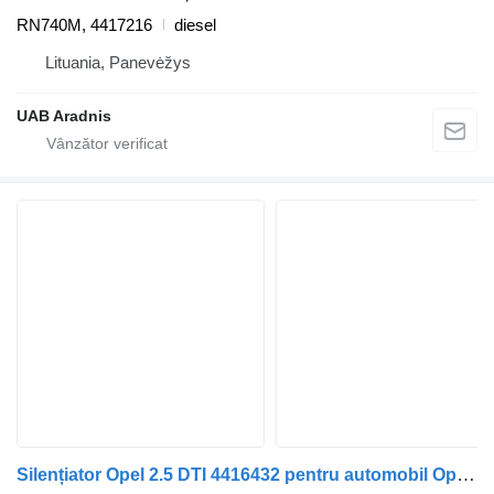
RN740M, 4417216
diesel
Lituania, Panevėžys
UAB Aradnis
Silențiator Opel 2.5 DTI 4416432 pentru automobil Opel MOVANO Dump truck (H9)