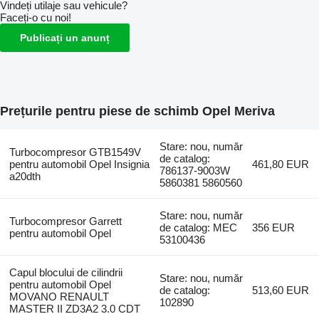
Vindeți utilaje sau vehicule?
Faceți-o cu noi!
Publicați un anunț
Prețurile pentru piese de schimb Opel Meriva
Stare: nou, număr
Turbocompresor GTB1549V
de catalog:
pentru automobil Opel Insignia
461,80 EUR
786137-9003W
a20dth
5860381 5860560
Stare: nou, număr
Turbocompresor Garrett
de catalog: MEC
356 EUR
pentru automobil Opel
53100436
Capul blocului de cilindrii
Stare: nou, număr
pentru automobil Opel
de catalog:
513,60 EUR
MOVANO RENAULT
102890
MASTER II ZD3A2 3.0 CDT