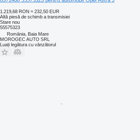
0371466 55575323 pentru automobil Opel Astra J
1.219,68 RON
≈ 232,50 EUR
Altă piesă de schimb a transmisiei
Stare
nou
55575323
România, Baia Mare
MOROGEC AUTO SRL
Luați legătura cu vânzătorul