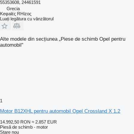
55353608, 24461591
Grecia
Keφalές RHίzoς
Luați legătura cu vânzătorul
Alte modele din secțiunea „Piese de schimb Opel pentru
automobil”
1
Motor B12XHL pentru automobil Opel Crossland X 1.2
14.992,50 RON
≈ 2.857 EUR
Piesă de schimb - motor
Stare
nou