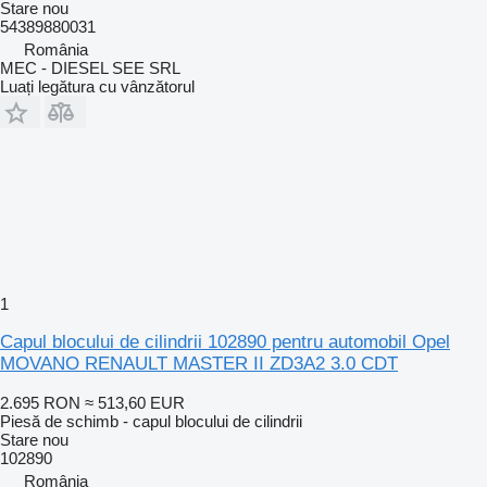
Stare
nou
54389880031
România
MEC - DIESEL SEE SRL
Luați legătura cu vânzătorul
1
Capul blocului de cilindrii 102890 pentru automobil Opel
MOVANO RENAULT MASTER II ZD3A2 3.0 CDT
2.695 RON
≈ 513,60 EUR
Piesă de schimb - capul blocului de cilindrii
Stare
nou
102890
România