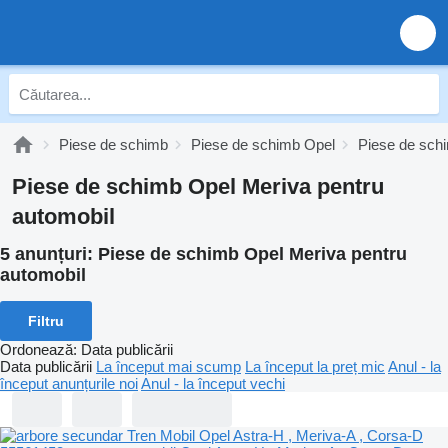
Piese de schimb
Piese de schimb Opel
Piese de sch
Piese de schimb Opel Meriva pentru
automobil
5 anunțuri:
Piese de schimb Opel Meriva pentru
automobil
Filtru
Ordonează
:
Data publicării
Data publicării
La început mai scump
La început la preț mic
Anul - la
început anunțurile noi
Anul - la început vechi