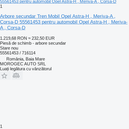
1
Arbore secundar Tren Mobil Opel Astra-H , Meriva-A ,
Corsa-D 55561453 pentru automobil Opel Astra-H , Meriva-
A , Corsa-D
1.219,68 RON
≈ 232,50 EUR
Piesă de schimb - arbore secundar
Stare
nou
55561453 / 716114
România, Baia Mare
MOROGEC AUTO SRL
Luați legătura cu vânzătorul
1