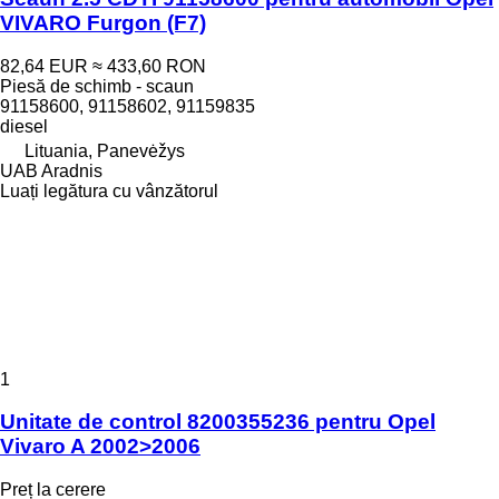
VIVARO Furgon (F7)
82,64 EUR
≈ 433,60 RON
Piesă de schimb - scaun
91158600, 91158602, 91159835
diesel
Lituania, Panevėžys
UAB Aradnis
Luați legătura cu vânzătorul
1
Unitate de control 8200355236 pentru Opel
Vivaro A 2002>2006
Preț la cerere