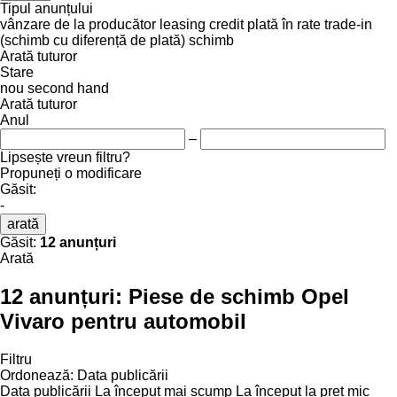
Tipul anunțului
vânzare
de la producător
leasing
credit
plată în rate
trade-in
(schimb cu diferență de plată)
schimb
Arată tuturor
Stare
nou
second hand
Arată tuturor
Anul
–
Lipsește vreun filtru?
Propuneți o modificare
Găsit:
-
arată
Găsit:
12 anunțuri
Arată
12 anunțuri:
Piese de schimb Opel
Vivaro pentru automobil
Filtru
Ordonează
:
Data publicării
Data publicării
La început mai scump
La început la preț mic