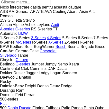
Nicio înregistrare găsită pentru această căutare
ABS
AM General
AP
ATE
AVA Cooling
Abarth
Aisin
Alfa
Romeo
159
Giulietta
Stelvio
Allison
Alpine
Ashok Leyland
Audi
A-series
Q-series
RS
S-series
TT
Automatic
BMW
1-Series
2-Series
3-Series
4-Series
5-Series
6-Series
7-Series
8-Series
M-Series
R-Series
X-Series
Z-Series
i-Series
BPW
Bedford
Behr
BorgWarner
Bosch
Bosma
Brigade
Brose
Can-Am
Carraro
Case
Chevrolet
Silverado
Tahoe
Chrysler
Citroen
Berlingo
C-series
Jumper
Jumpy
Nemo
Xsara
Continental
Ctek
Cummins
DAF
Dacia
Dokker
Duster
Jogger
Lodgy
Logan
Sandero
Daewoo
Daihatsu
Rocky
Daimler-Benz
Delphi
Denso
Deutz
Dodge
Durango
Ram
Dometic
Febi
Ferrari
500-series
Fiat
500
Doblo
Ducato
Fiorino
Fullback
Palio
Panda
Punto
Qubo