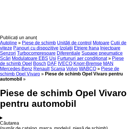
Publicați un anunț
Autoline
»
Piese de schimb
Unităţi de control
Motoare
Cutii de
viteze
Panouri cu dispozitive
Izolaţii
Etriere frana
Injectoare
Senzori
Turbocompresoare
Diferentiale
Supape pneumatice
Scări
Modulatoare EBS
Uşi
Furtunuri aer condiționat
»
Piese
de schimb Opel
Bosch
DAF
IVECO
Knorr-Bremse
MAN
Mercedes-Benz
Renault
Scania
Volvo
WABCO
»
Piese de
schimb Opel Vivaro
»
Piese de schimb Opel Vivaro pentru
automobil
»
Piese de schimb Opel Vivaro
pentru automobil
Căutarea
(număr de catalog, marca, modelul, piesă de schimb)