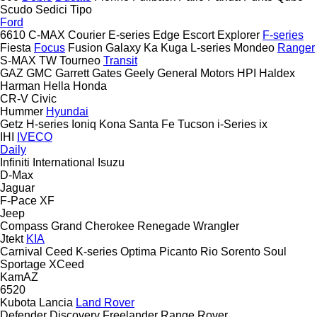
Scudo
Sedici
Tipo
Ford
6610
C-MAX
Courier
E-series
Edge
Escort
Explorer
F-series
Fiesta
Focus
Fusion
Galaxy
Ka
Kuga
L-series
Mondeo
Ranger
S-MAX
TW
Tourneo
Transit
GAZ
GMC
Garrett
Gates
Geely
General Motors
HPI
Haldex
Harman
Hella
Honda
CR-V
Civic
Hummer
Hyundai
Getz
H-series
Ioniq
Kona
Santa Fe
Tucson
i-Series
ix
IHI
IVECO
Daily
Infiniti
International
Isuzu
D-Max
Jaguar
F-Pace
XF
Jeep
Compass
Grand Cherokee
Renegade
Wrangler
Jtekt
KIA
Carnival
Ceed
K-series
Optima
Picanto
Rio
Sorento
Soul
Sportage
XCeed
KamAZ
6520
Kubota
Lancia
Land Rover
Defender
Discovery
Freelander
Range Rover