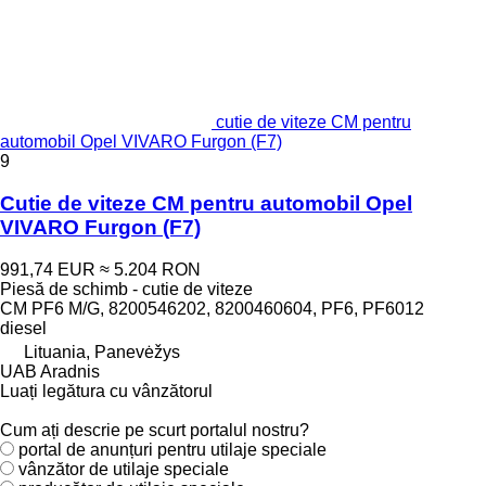
cutie de viteze CM pentru
automobil Opel VIVARO Furgon (F7)
9
Cutie de viteze CM pentru automobil Opel
VIVARO Furgon (F7)
991,74 EUR
≈ 5.204 RON
Piesă de schimb - cutie de viteze
CM PF6 M/G, 8200546202, 8200460604, PF6, PF6012
diesel
Lituania, Panevėžys
UAB Aradnis
Luați legătura cu vânzătorul
Cum ați descrie pe scurt portalul nostru?
portal de anunțuri pentru utilaje speciale
vânzător de utilaje speciale