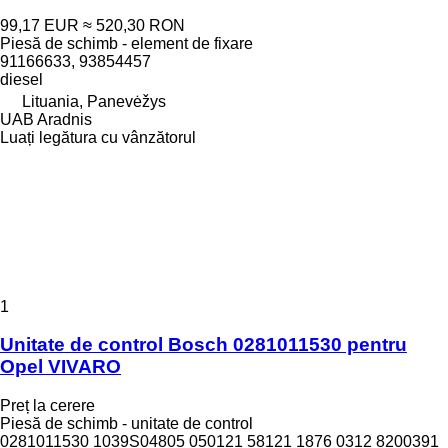
99,17 EUR
≈ 520,30 RON
Piesă de schimb - element de fixare
91166633, 93854457
diesel
Lituania, Panevėžys
UAB Aradnis
Luați legătura cu vânzătorul
1
Unitate de control Bosch 0281011530 pentru
Opel VIVARO
Preț la cerere
Piesă de schimb - unitate de control
0281011530 1039S04805 050121 58121 1876 0312 8200391