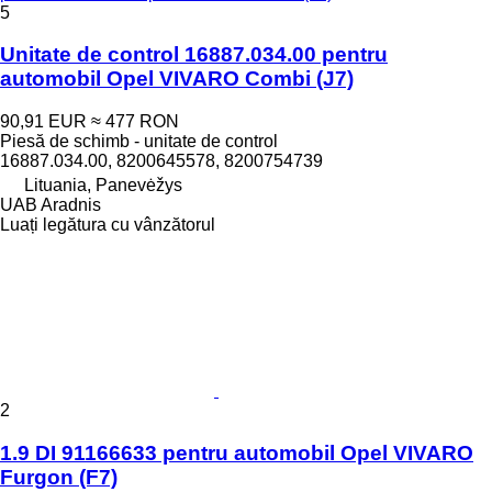
5
Unitate de control 16887.034.00 pentru
automobil Opel VIVARO Combi (J7)
90,91 EUR
≈ 477 RON
Piesă de schimb - unitate de control
16887.034.00, 8200645578, 8200754739
Lituania, Panevėžys
UAB Aradnis
Luați legătura cu vânzătorul
2
1.9 DI 91166633 pentru automobil Opel VIVARO
Furgon (F7)