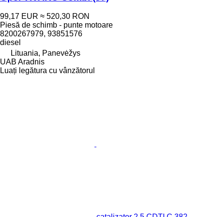
99,17 EUR
≈ 520,30 RON
Piesă de schimb - punte motoare
8200267979, 93851576
diesel
Lituania, Panevėžys
UAB Aradnis
Luați legătura cu vânzătorul
catalizator 2.5 CDTI C 382,