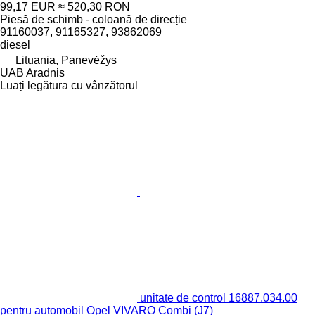
99,17 EUR
≈ 520,30 RON
Piesă de schimb - coloană de direcție
91160037, 91165327, 93862069
diesel
Lituania, Panevėžys
UAB Aradnis
Luați legătura cu vânzătorul
unitate de control 16887.034.00
pentru automobil Opel VIVARO Combi (J7)