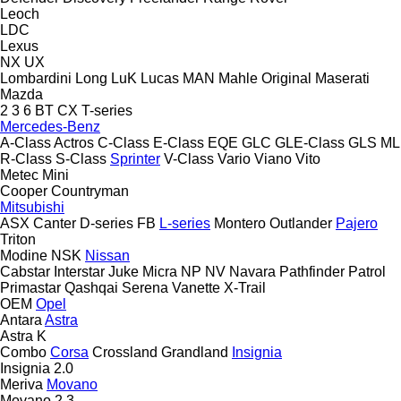
Leoch
LDC
Lexus
NX
UX
Lombardini
Long
LuK
Lucas
MAN
Mahle Original
Maserati
Mazda
2
3
6
BT
CX
T-series
Mercedes-Benz
A-Class
Actros
C-Class
E-Class
EQE
GLC
GLE-Class
GLS
ML
R-Class
S-Class
Sprinter
V-Class
Vario
Viano
Vito
Metec
Mini
Cooper
Countryman
Mitsubishi
ASX
Canter
D-series
FB
L-series
Montero
Outlander
Pajero
Triton
Modine
NSK
Nissan
Cabstar
Interstar
Juke
Micra
NP
NV
Navara
Pathfinder
Patrol
Primastar
Qashqai
Serena
Vanette
X-Trail
OEM
Opel
Antara
Astra
Astra K
Combo
Corsa
Crossland
Grandland
Insignia
Insignia 2.0
Meriva
Movano
Movano 2.3