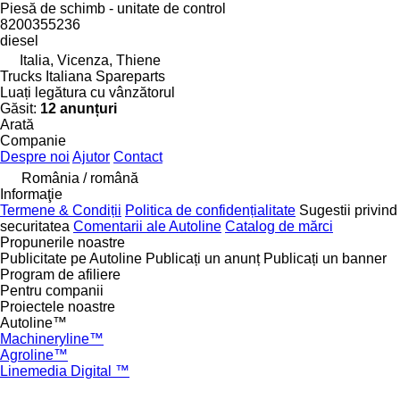
Piesă de schimb - unitate de control
8200355236
diesel
Italia, Vicenza, Thiene
Trucks Italiana Spareparts
Luați legătura cu vânzătorul
Găsit:
12 anunțuri
Arată
Companie
Despre noi
Ajutor
Contact
România / română
Informaţie
Termene & Condiții
Politica de confidențialitate
Sugestii privind
securitatea
Comentarii ale Autoline
Catalog de mărcі
Propunerile noastre
Publicitate pe Autoline
Publicați un anunț
Publicați un banner
Program de afiliere
Pentru companii
Proiectele noastre
Autoline™
Machineryline™
Agroline™
Linemedia Digital ™