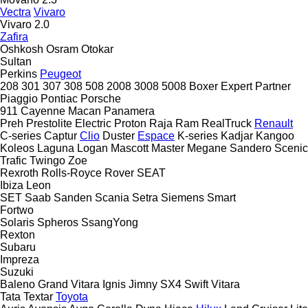
Vectra
Vivaro
Vivaro 2.0
Zafira
Oshkosh
Osram
Otokar
Sultan
Perkins
Peugeot
208
301
307
308
508
2008
3008
5008
Boxer
Expert
Partner
Piaggio
Pontiac
Porsche
911
Cayenne
Macan
Panamera
Preh
Prestolite Electric
Proton
Raja
Ram
RealTruck
Renault
C-series
Captur
Clio
Duster
Espace
K-series
Kadjar
Kangoo
Koleos
Laguna
Logan
Mascott
Master
Megane
Sandero
Scenic
Trafic
Twingo
Zoe
Rexroth
Rolls-Royce
Rover
SEAT
Ibiza
Leon
SET
Saab
Sanden
Scania
Setra
Siemens
Smart
Fortwo
Solaris
Spheros
SsangYong
Rexton
Subaru
Impreza
Suzuki
Baleno
Grand Vitara
Ignis
Jimny
SX4
Swift
Vitara
Tata
Textar
Toyota