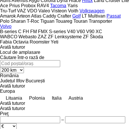
Auris
Avensis
Aygo
Corolla
Dyna
Hiace
Hilux
Land Cruiser
Lite
Ace
Prius
Probox
RAV4
Tacoma
Yaris
Tru-Turf
VAZ
VDO
Valeo
Visteon
Voith
Volkswagen
Amarok
Arteon
Atlas
Caddy
Crafter
Golf
LT
Multivan
Passat
Polo
Sharan
T-Roc
Tiguan
Touareg
Touran
Transporter
Volvo
B-series
C
FH
FM
FMX
S-series
V40
V60
V90
XC
WABCO
Webasto
ZAZ
ZF Lenksysteme
ZF
Škoda
Fabia
Octavia
Roomster
Yeti
Arată tuturor
Locul de amplasare
Căutare într-o rază de
România
Județul Ilfov
București
Arată tuturor
Europa
Lituania
Polonia
Italia
Austria
Arată tuturor
Arată tuturor
Preţ
–