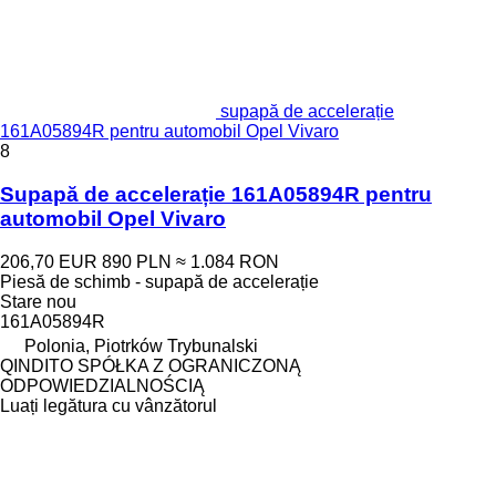
supapă de accelerație
161A05894R pentru automobil Opel Vivaro
8
Supapă de accelerație 161A05894R pentru
automobil Opel Vivaro
206,70 EUR
890 PLN
≈ 1.084 RON
Piesă de schimb - supapă de accelerație
Stare
nou
161A05894R
Polonia, Piotrków Trybunalski
QINDITO SPÓŁKA Z OGRANICZONĄ
ODPOWIEDZIALNOŚCIĄ
Luați legătura cu vânzătorul