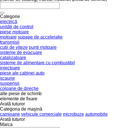
Categorie
electrică
unităţi de control
piese motoare
motoare
supape de accelerație
transmisii
cutii de viteze
punţi motoare
sisteme de evacuare
catalizatoare
sisteme de alimentare cu combustibil
injectoare
piese ale cabinei auto
scaune
suspensii
coloane de direcție
alte piese de schimb
elemente de fixare
Arată tuturor
Categoria de maşină
camioane
vehicule comerciale
microbuze
automobile
Arată tuturor
Marca