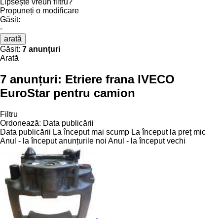
Lipsește vreun filtru?
Propuneți o modificare
Găsit:
-
arată
Găsit:
7 anunțuri
Arată
7 anunțuri:
Etriere frana IVECO
EuroStar pentru camion
Filtru
Ordonează
:
Data publicării
Data publicării
La început mai scump
La început la preț mic
Anul - la început anunțurile noi
Anul - la început vechi