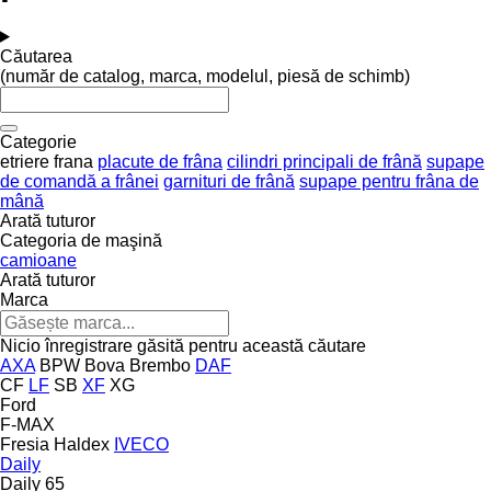
Căutarea
(număr de catalog, marca, modelul, piesă de schimb)
Categorie
etriere frana
placute de frâna
cilindri principali de frână
supape
de comandă a frânei
garnituri de frână
supape pentru frâna de
mână
Arată tuturor
Categoria de maşină
camioane
Arată tuturor
Marca
Nicio înregistrare găsită pentru această căutare
AXA
BPW
Bova
Brembo
DAF
CF
LF
SB
XF
XG
Ford
F-MAX
Fresia
Haldex
IVECO
Daily
Daily 65