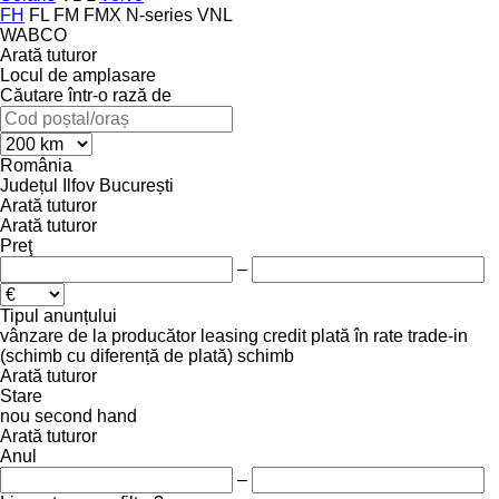
FH
FL
FM
FMX
N-series
VNL
WABCO
Arată tuturor
Locul de amplasare
Căutare într-o rază de
România
Județul Ilfov
București
Arată tuturor
Arată tuturor
Preţ
–
Tipul anunțului
vânzare
de la producător
leasing
credit
plată în rate
trade-in
(schimb cu diferență de plată)
schimb
Arată tuturor
Stare
nou
second hand
Arată tuturor
Anul
–