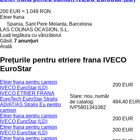
200 EUR
≈ 1.049 RON
Etrier frana
Spania, Sant Pere Molanta, Barcelona
LAS COLINAS OCASION, S.L.
Luați legătura cu vânzătorul
Găsit:
7 anunțuri
Arată
Prețurile pentru etriere frana IVECO
EuroStar
Etrier frana pentru camion
200 EUR
IVECO EuroStar (LD)
IVECO ETRIER FRANA
Stare: nou, număr
EuroTech EuroStar Stralis
de catalog:
484,40 EUR
AD/AT/AS Stralis Eu pentru
IVP5801341082
camion
Etrier frana pentru camion
200 EUR
IVECO EuroStar (LD)
Etrier frana pentru camion
200 EUR
IVECO EuroStar (LD)
Etrier frana pentru camion