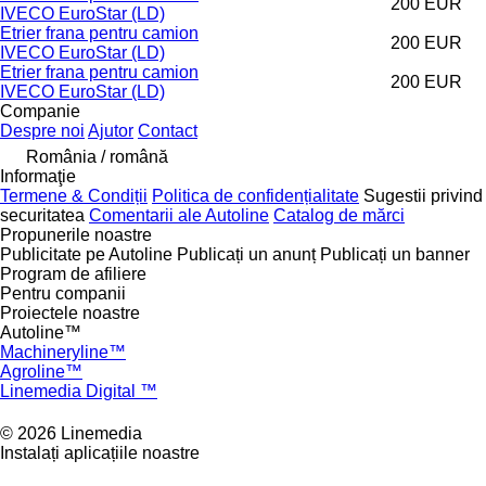
200 EUR
IVECO EuroStar (LD)
Etrier frana pentru camion
200 EUR
IVECO EuroStar (LD)
Etrier frana pentru camion
200 EUR
IVECO EuroStar (LD)
Companie
Despre noi
Ajutor
Contact
România / română
Informaţie
Termene & Condiții
Politica de confidențialitate
Sugestii privind
securitatea
Comentarii ale Autoline
Catalog de mărcі
Propunerile noastre
Publicitate pe Autoline
Publicați un anunț
Publicați un banner
Program de afiliere
Pentru companii
Proiectele noastre
Autoline™
Machineryline™
Agroline™
Linemedia Digital ™
© 2026 Linemedia
Instalați aplicațiile noastre