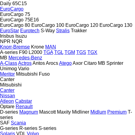
Daily 65C15
EuroCargo
EuroCargo 75
EuroCargo 75E16
EuroCargo 80
EuroCargo 100
EuroCargo 120
EuroCargo 130
EuroStar
Eurotech
S-Way
Stralis
Trakker
Irisbus
Isuzu
NPR
NQR
Knorr-Bremse
Krone
MAN
A-series
F90
L2000
TGA
TGL
TGM
TGS
TGX
MB
Mercedes-Benz
A-Class
Actros
Antos
Arocs
Atego
Axor
Citaro
MB
Sprinter
Unimog
Vario
Meritor
Mitsubishi Fuso
Canter
Mitsubishi
Canter
Nissan
Atleon
Cabstar
Optare
Renault
D-series
Magnum
Mascott
Maxity
Midliner
Midlum
Premium
T-
series
SAF
Scania
G-series
R-series
S-series
Solaris
VDL
Volvo