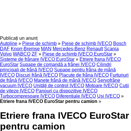
Publicați un anunț
Autoline
»
Piese de schimb
»
Piese de schimb IVECO
Bosch
DAF
Knorr-Bremse
MAN
Mercedes-Benz
Renault
Scania
Volvo
WABCO
ZF
»
Piese de schimb IVECO EuroStar
»
Sisteme de frânare IVECO EuroStar
»
Etriere frana IVECO
EuroStar
Supape de comandă a frânei IVECO
Cilindri
principali de frână IVECO
Supape pentru frâna de mână
IVECO
Discuri frână IVECO
Placute de frâna IVECO
Furtunuri
de frână IVECO
Manete frână de mână IVECO
Servofrâne
vacuum IVECO
Unităţi de control IVECO
Motoare IVECO
Cutii
de viteze IVECO
Panouri cu dispozitive IVECO
Turbocompresoare IVECO
Diferentiale IVECO
Uşi IVECO
»
Etriere frana IVECO EuroStar pentru camion
»
Etriere frana IVECO EuroStar
pentru camion