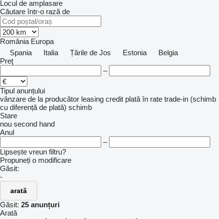
Locul de amplasare
Căutare într-o rază de
România
Europa
Spania
Italia
Țările de Jos
Estonia
Belgia
Preţ
–
Tipul anunțului
vânzare
de la producător
leasing
credit
plată în rate
trade-in (schimb
cu diferență de plată)
schimb
Stare
nou
second hand
Anul
–
Lipsește vreun filtru?
Propuneți o modificare
Găsit:
-
arată
Găsit:
25 anunțuri
Arată