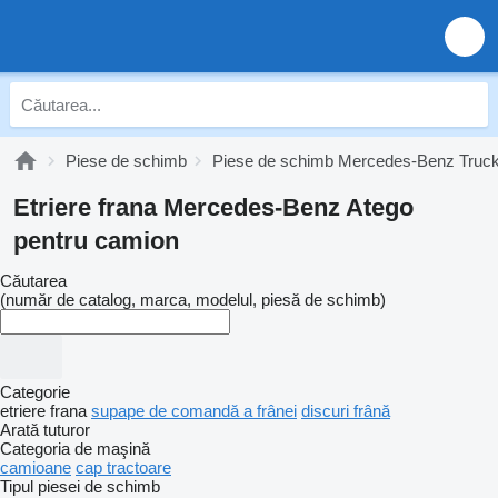
Piese de schimb
Piese de schimb Mercedes-Benz Truc
Etriere frana Mercedes-Benz Atego
pentru camion
Căutarea
(număr de catalog, marca, modelul, piesă de schimb)
Categorie
etriere frana
supape de comandă a frânei
discuri frână
Arată tuturor
Categoria de maşină
camioane
cap tractoare
Tipul piesei de schimb