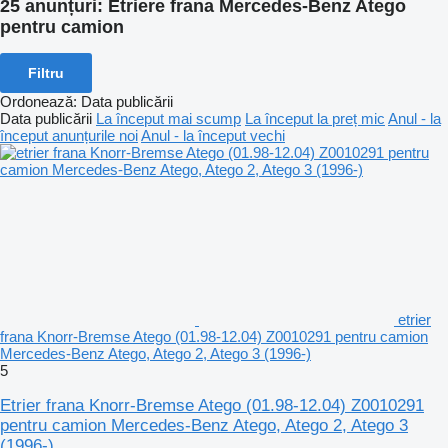
25 anunțuri:
Etriere frana Mercedes-Benz Atego
pentru camion
Filtru
Ordonează
:
Data publicării
Data publicării
La început mai scump
La început la preț mic
Anul - la
început anunțurile noi
Anul - la început vechi
etrier
frana Knorr-Bremse Atego (01.98-12.04) Z0010291 pentru camion
Mercedes-Benz Atego, Atego 2, Atego 3 (1996-)
5
Etrier frana Knorr-Bremse Atego (01.98-12.04) Z0010291
pentru camion Mercedes-Benz Atego, Atego 2, Atego 3
(1996-)