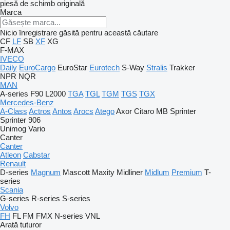
piesă de schimb originală
Marca
Nicio înregistrare găsită pentru această căutare
CF
LF
SB
XF
XG
F-MAX
IVECO
Daily
EuroCargo
EuroStar
Eurotech
S-Way
Stralis
Trakker
NPR
NQR
MAN
A-series
F90
L2000
TGA
TGL
TGM
TGS
TGX
Mercedes-Benz
A-Class
Actros
Antos
Arocs
Atego
Axor
Citaro
MB
Sprinter
Sprinter 906
Unimog
Vario
Canter
Canter
Atleon
Cabstar
Renault
D-series
Magnum
Mascott
Maxity
Midliner
Midlum
Premium
T-
series
Scania
G-series
R-series
S-series
Volvo
FH
FL
FM
FMX
N-series
VNL
Arată tuturor