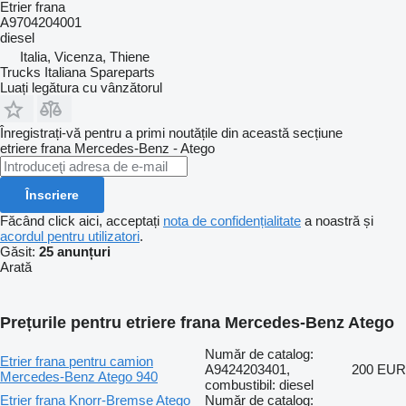
Etrier frana
A9704204001
diesel
Italia, Vicenza, Thiene
Trucks Italiana Spareparts
Luați legătura cu vânzătorul
Înregistrați-vă pentru a primi noutățile din această secțiune
etriere frana
Mercedes-Benz - Atego
Înscriere
Făcând click aici, acceptați
nota de confidențialitate
a noastră și
acordul pentru utilizatori
.
Găsit:
25 anunțuri
Arată
Prețurile pentru etriere frana Mercedes-Benz Atego
Număr de catalog:
Etrier frana pentru camion
A9424203401,
200 EUR
Mercedes-Benz Atego 940
combustibil: diesel
Etrier frana Knorr-Bremse Atego
Număr de catalog: