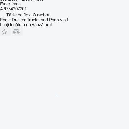
Etrier frana
A 9754207201
Țările de Jos, Oirschot
Eddie Ducker Trucks and Parts v.o.f.
Luați legătura cu vânzătorul