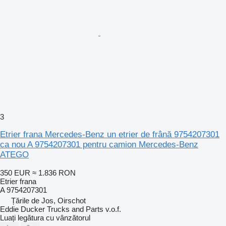
3
Etrier frana Mercedes-Benz un etrier de frână 9754207301
ca nou A 9754207301 pentru camion Mercedes-Benz
ATEGO
350 EUR
≈ 1.836 RON
Etrier frana
A 9754207301
Țările de Jos, Oirschot
Eddie Ducker Trucks and Parts v.o.f.
Luați legătura cu vânzătorul