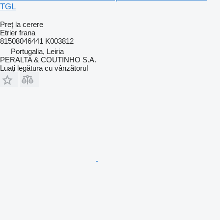
TGL
Preț la cerere
Etrier frana
81508046441 K003812
Portugalia, Leiria
PERALTA & COUTINHO S.A.
Luați legătura cu vânzătorul