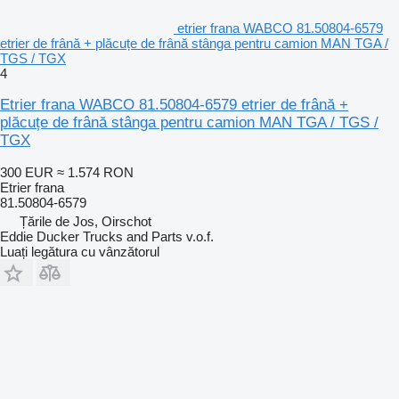
etrier frana WABCO 81.50804-6579
etrier de frână + plăcuțe de frână stânga pentru camion MAN TGA /
TGS / TGX
4
Etrier frana WABCO 81.50804-6579 etrier de frână +
plăcuțe de frână stânga pentru camion MAN TGA / TGS /
TGX
300 EUR
≈ 1.574 RON
Etrier frana
81.50804-6579
Țările de Jos, Oirschot
Eddie Ducker Trucks and Parts v.o.f.
Luați legătura cu vânzătorul