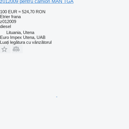
z012009 pentru camion MAN TGA
100 EUR
≈ 524,70 RON
Etrier frana
z012009
diesel
Lituania, Utena
Euro Impex Utena, UAB
Luați legătura cu vânzătorul