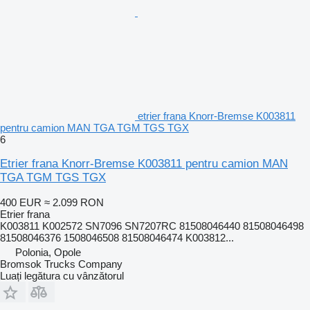
etrier frana Knorr-Bremse K003811
pentru camion MAN TGA TGM TGS TGX
6
Etrier frana Knorr-Bremse K003811 pentru camion MAN
TGA TGM TGS TGX
400 EUR
≈ 2.099 RON
Etrier frana
K003811 K002572 SN7096 SN7207RC 81508046440 81508046498
81508046376 1508046508 81508046474 K003812...
Polonia, Opole
Bromsok Trucks Company
Luați legătura cu vânzătorul