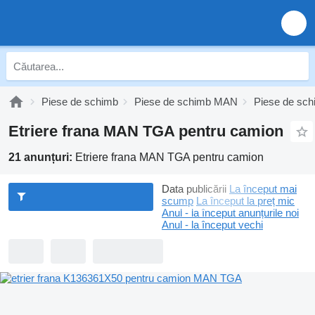
Piese de schimb
Piese de schimb MAN
Piese de s
Etriere frana MAN TGA pentru camion
21 anunțuri:
Etriere frana MAN TGA pentru camion
Data publicării
La început mai
scump
La început la preț mic
Anul - la început anunțurile noi
Anul - la început vechi