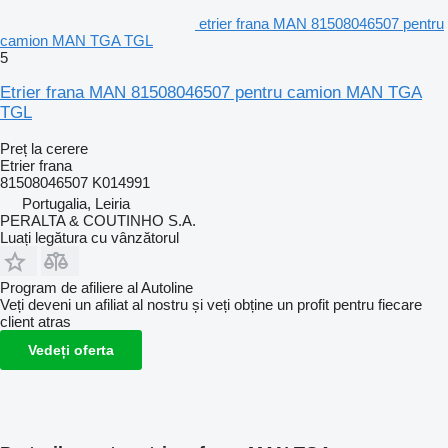
etrier frana MAN 81508046507 pentru
camion MAN TGA TGL
5
Etrier frana MAN 81508046507 pentru camion MAN TGA
TGL
Preț la cerere
Etrier frana
81508046507 K014991
Portugalia, Leiria
PERALTA & COUTINHO S.A.
Luați legătura cu vânzătorul
Program de afiliere al Autoline
Veți deveni un afiliat al nostru și veți obține un profit pentru fiecare
client atras
Vedeți oferta