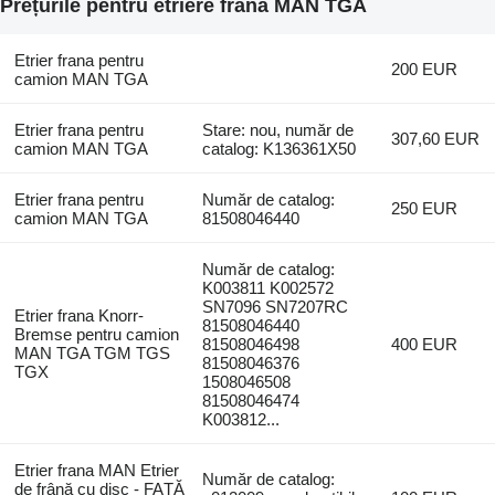
Prețurile pentru etriere frana MAN TGA
Etrier frana pentru
200 EUR
camion MAN TGA
Etrier frana pentru
Stare: nou, număr de
307,60 EUR
camion MAN TGA
catalog: K136361X50
Etrier frana pentru
Număr de catalog:
250 EUR
camion MAN TGA
81508046440
Număr de catalog:
K003811 K002572
SN7096 SN7207RC
Etrier frana Knorr-
81508046440
Bremse pentru camion
81508046498
400 EUR
MAN TGA TGM TGS
81508046376
TGX
1508046508
81508046474
K003812...
Etrier frana MAN Etrier
Număr de catalog:
de frână cu disc - FAȚĂ