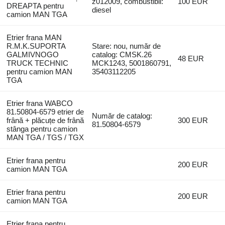
z012009, combustibil:
100 EUR
DREAPTA pentru
diesel
camion MAN TGA
Etrier frana MAN
R.M.K.SUPORTA
Stare: nou, număr de
GALMIVNOGO
catalog: CMSK.26
48 EUR
TRUCK TECHNIC
MCK1243, 5001860791,
pentru camion MAN
35403112205
TGA
Etrier frana WABCO
81.50804-6579 etrier de
Număr de catalog:
frână + plăcuțe de frână
300 EUR
81.50804-6579
stânga pentru camion
MAN TGA / TGS / TGX
Etrier frana pentru
200 EUR
camion MAN TGA
Etrier frana pentru
200 EUR
camion MAN TGA
Etrier frana pentru