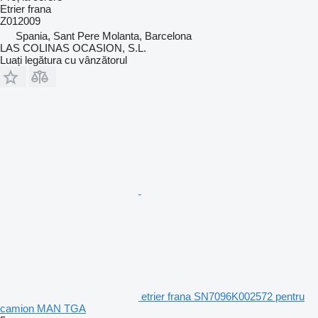
Etrier frana
Z012009
Spania, Sant Pere Molanta, Barcelona
LAS COLINAS OCASION, S.L.
Luați legătura cu vânzătorul
etrier frana SN7096K002572 pentru
camion MAN TGA