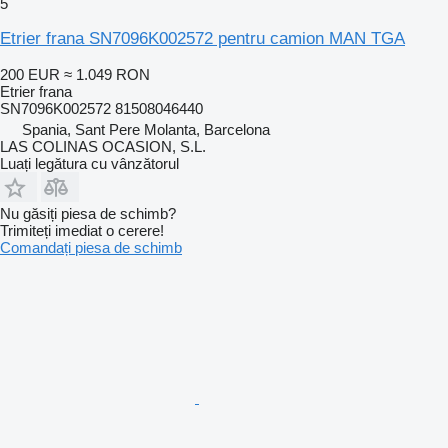
5
Etrier frana SN7096K002572 pentru camion MAN TGA
200 EUR
≈ 1.049 RON
Etrier frana
SN7096K002572 81508046440
Spania, Sant Pere Molanta, Barcelona
LAS COLINAS OCASION, S.L.
Luați legătura cu vânzătorul
Nu găsiți piesa de schimb?
Trimiteți imediat o cerere!
Comandați piesa de schimb