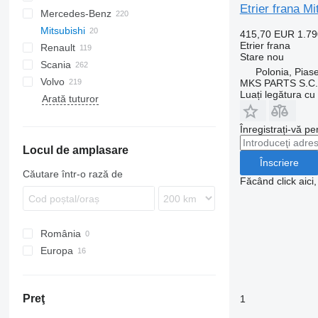
Etrier frana
Mercedes-Benz
SB
EuroCargo
NQR
A-series
Mitsubishi
XF
EuroStar
F90
A-Class
Canter
415,70 EUR
1.7
Etrier frana
Renault
XG
Eurotech
L2000
Actros
Canter
Atleon
Stare
nou
Scania
S-Way
TGA
Antos
Cabstar
D-series
Polonia, Pias
Volvo
Stralis
TGL
Arocs
Magnum
G-series
MKS PARTS S.C.
Luați legătura cu
Arată tuturor
Trakker
TGM
Atego
Mascott
R-series
FH
TGS
Axor
Maxity
S-series
FL
Înregistrați-vă pe
TGX
Citaro
Midliner
FM
Locul de amplasare
MB
Midlum
FMX
Înscriere
Sprinter
Premium
N-series
Căutare într-o rază de
Făcând click aici
Unimog
T-series
VNL
Vario
România
Europa
Polonia
Spania
Preţ
1
Italia