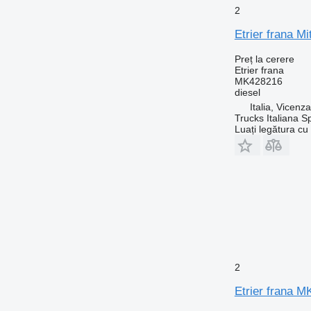
2
Etrier frana M
Preț la cerere
Etrier frana
MK428216
diesel
Italia, Vicenz
Trucks Italiana S
Luați legătura cu
2
Etrier frana M