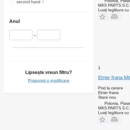
Polonia, Pias
second hand
MKS PARTS S.C.
Luați legătura cu
Anul
–
1
Lipsește vreun filtru?
Etrier frana 
Propuneți o modificare
Preț la cerere
Etrier frana
Stare
nou
Polonia, Pias
MKS PARTS S.C.
Luați legătura cu