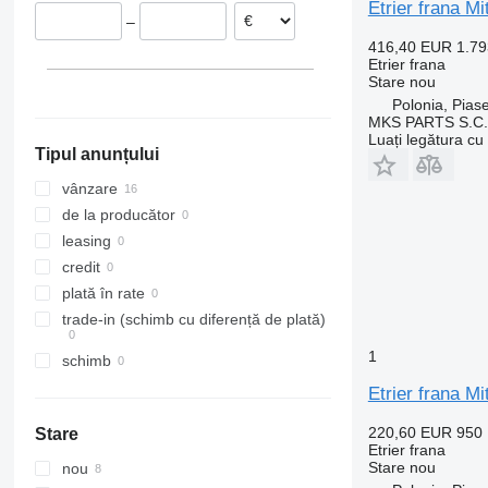
Ungaria
Etrier frana
–
416,40 EUR
1.7
Etrier frana
Stare
nou
Polonia, Pias
MKS PARTS S.C.
Luați legătura cu
Tipul anunțului
vânzare
de la producător
leasing
credit
plată în rate
trade-in (schimb cu diferență de plată)
1
schimb
Etrier frana
220,60 EUR
950
Stare
Etrier frana
Stare
nou
nou