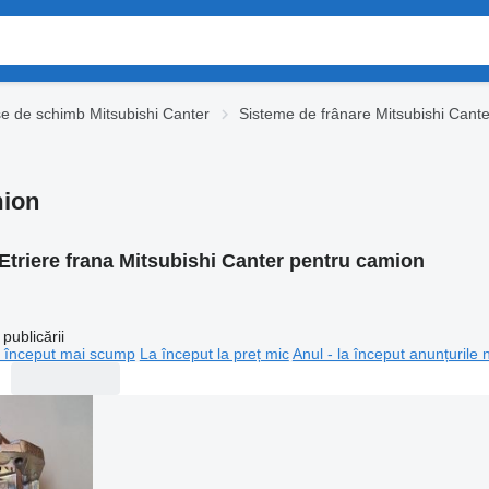
se de schimb Mitsubishi Canter
Sisteme de frânare Mitsubishi Cante
mion
Etriere frana Mitsubishi Canter pentru camion
publicării
 început mai scump
La început la preț mic
Anul - la început anunțurile 