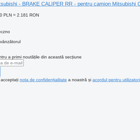
 Mitsubishi - BRAKE CALIPER RR - pentru camion Mitsub
90 PLN
≈ 2.181 RON
eczno
 vânzătorul
ntru a primi noutățile din această secțiune
, acceptați
nota de confidențialitate
a noastră și
acordul pentru utilizatori