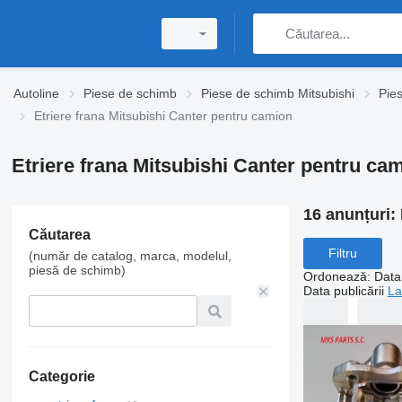
Autoline
Piese de schimb
Piese de schimb Mitsubishi
Pie
Etriere frana Mitsubishi Canter pentru camion
Etriere frana Mitsubishi Canter pentru ca
16 anunțuri:
Căutarea
Filtru
(număr de catalog, marca, modelul,
piesă de schimb)
Ordonează
:
Data 
Data publicării
La
Categorie