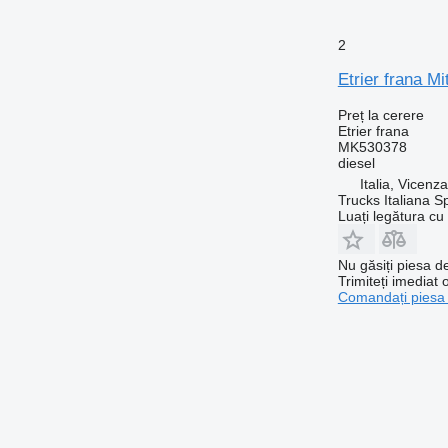
2
Etrier frana M
Preț la cerere
Etrier frana
MK530378
diesel
Italia, Vicenz
Trucks Italiana S
Luați legătura cu
Nu găsiți piesa 
Trimiteți imediat 
Comandați piesa