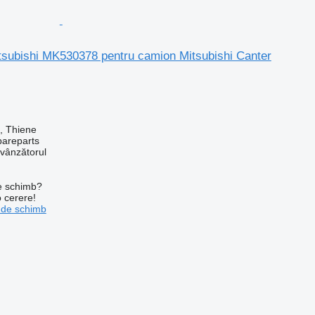
itsubishi MK530378 pentru camion Mitsubishi Canter
a, Thiene
pareparts
 vânzătorul
de schimb?
o cerere!
 de schimb