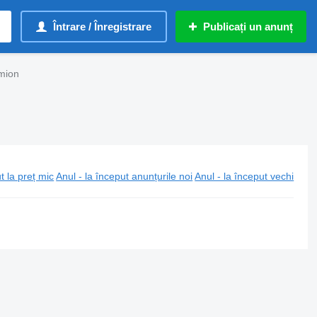
Întrare / Înregistrare
Publicați un anunț
amion
t la preț mic
Anul - la început anunțurile noi
Anul - la început vechi