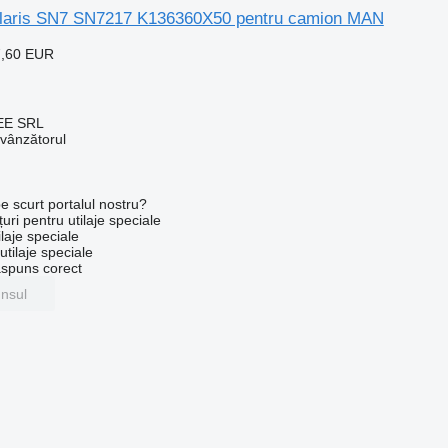
Solaris SN7 SN7217 K136360X50 pentru camion MAN
7,60 EUR
EE SRL
 vânzătorul
e scurt portalul nostru?
uri pentru utilaje speciale
laje speciale
tilaje speciale
ăspuns corect
unsul