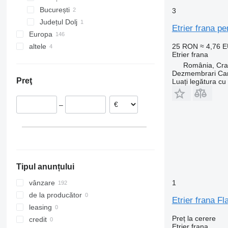
București
3
Județul Dolj
Etrier frana 
Europa
altele
Țările de Jos
25 RON
≈ 4,76 
Etrier frana
Spania
Ucraina
România, Cra
Belgia
Dezmembrari Cam
Preţ
Luați legătura cu
Italia
Danemarca
–
Estonia
Lituania
Polonia
Arată tuturor
Tipul anunțului
1
vânzare
de la producător
Etrier frana 
leasing
Preț la cerere
credit
Etrier frana