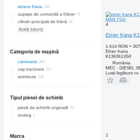
etriere frana
supape de comandă a frânei
MAN TGA
cilindri principali de frână
4
Arată tuturor
Etrier frana 
1.614 RON
≈ 30
Etrier frana
Categoria de maşină
K136361X50
camioane
România
MEC - DIESEL S
cap tractoare
Luați legătura cu
autobuze
Tipul piesei de schimb
piesă de schimb originală
analog
1
Marca