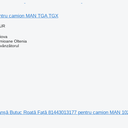
pentru camion MAN TGA TGX
EUR
iova
ioane Oltenia
 vânzătorul
Flanșă Butuc Roată Față 81443013177 pentru camion MAN 10