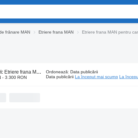
de frânare MAN
Etriere frana MAN
Etriere frana MAN pentru c
i:
Etriere frana MAN pentru camion
Ordonează
:
Data publicării
Data publicării
La început mai scump
La începu
 - 3.300 RON