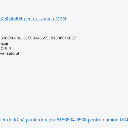
81508046494 pentru camion MAN
1508046496, 81508046659, 81508046657
testi
O S.R.L.
 vânzătorul
trier de frână punte dreapta 8150804-6508 pentru camion M