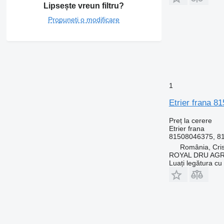
Lipsește vreun filtru?
Propuneți o modificare
1
Etrier frana 
Preț la cerere
Etrier frana
81508046375, 8
România, Cris
ROYAL DRU AGR
Luați legătura cu