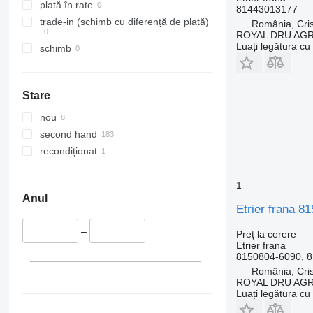
plată în rate
81443013177
trade-in (schimb cu diferență de plată)
România, Cris
ROYAL DRU AGR
Luați legătura cu
schimb
Stare
nou
second hand
recondiționat
1
Anul
Etrier frana 
–
Preț la cerere
Etrier frana
8150804-6090, 
România, Cris
ROYAL DRU AGR
Luați legătura cu