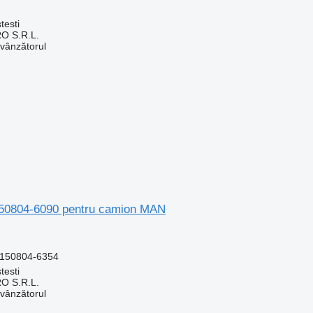
testi
O S.R.L.
 vânzătorul
8150804-6090 pentru camion MAN
8150804-6354
testi
O S.R.L.
 vânzătorul