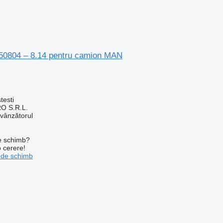
8150804 – 8.14 pentru camion MAN
testi
O S.R.L.
 vânzătorul
de schimb?
o cerere!
 de schimb