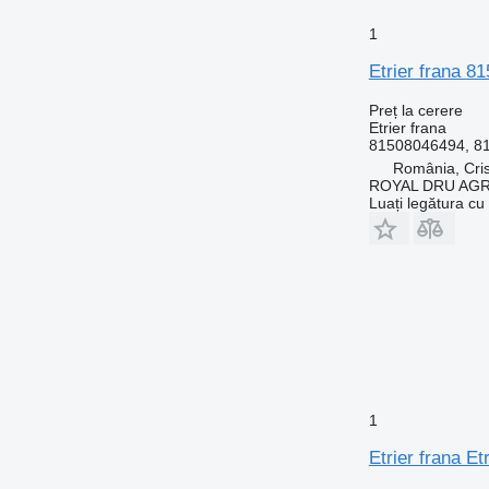
1
Etrier frana 
Preț la cerere
Etrier frana
81508046494, 8
România, Cris
ROYAL DRU AGR
Luați legătura cu
1
Etrier frana E