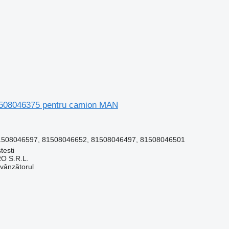
81508046375 pentru camion MAN
1508046597, 81508046652, 81508046497, 81508046501
testi
O S.R.L.
 vânzătorul