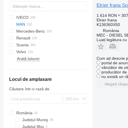
Etrier frana 
1.614 RON
≈ 30
IVECO
CF
F-MAX
Etrier frana
MAN
LF
Daily
NPR
K136360X50
România
Mercedes-Benz
SB
EuroCargo
NQR
A-series
MEC - DIESEL S
Renault
XF
EuroStar
F90
A-Class
Canter
Canter
Atleon
Luați legătura cu
Scania
XG
Eurotech
L2000
Actros
Cabstar
D-series
Volvo
S-Way
TGA
Antos
Magnum
G-series
Cum ați descrie p
Arată tuturor
Stralis
TGL
Arocs
Mascott
R-series
FH
portal de anunț
Trakker
TGM
Atego
Maxity
S-series
FL
vânzător de uti
producător de u
TGS
Axor
Midliner
FM
nu există un r
Locul de amplasare
TGX
Citaro
Midlum
FMX
Alegeți răsp
MB
Premium
N-series
Căutare într-o rază de
Sprinter
T-series
VNL
Unimog
Vario
România
Județul Mureş
Județul Ilfov