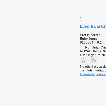
1
Etrier frana 
Preț la cerere
Etrier frana
8150804 – 8.14
România, Cris
ROYAL DRU AGR
Luați legătura cu
Nu găsiți piesa 
Trimiteți imediat 
Comandați piesa