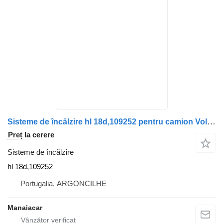
Sisteme de încălzire hl 18d,109252 pentru camion Volvo FL/FM/FH/VN/VNL/VNX/FMX/F/N
Preț la cerere
Sisteme de încălzire
hl 18d,109252
Portugalia, ARGONCILHE
Manaiacar