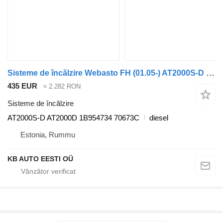
Sisteme de încălzire Webasto FH (01.05-) AT2000S-D pentru camion Volvo FH12, FH16, NH12, FH, VNL780 (1993-2014)
435 EUR
≈ 2.282 RON
Sisteme de încălzire
AT2000S-D AT2000D 1B954734 70673C
diesel
Estonia, Rummu
KB AUTO EESTI OÜ