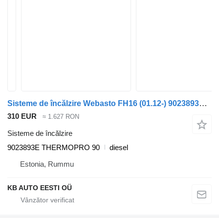
Sisteme de încălzire Webasto FH16 (01.12-) 9023893E pentru camion Volvo FH12, FH16, NH12, FH, VNL780 (1993-2014)
310 EUR
≈ 1.627 RON
Sisteme de încălzire
9023893E THERMOPRO 90
diesel
Estonia, Rummu
KB AUTO EESTI OÜ