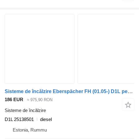
Sisteme de încălzire Eberspächer FH (01.05-) D1L pentru camion Volvo FH12, FH16, NH12, FH, VNL780 (1993-2014)
186 EUR
≈ 975,90 RON
Sisteme de încălzire
D1L 25138501
diesel
Estonia, Rummu