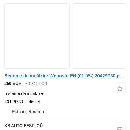
Sisteme de încălzire Webasto FH (01.05-) 20429730 pentru camion Volvo FH12, FH16, NH12, FH, VNL780 (1993-2014)
250 EUR
≈ 1.312 RON
Sisteme de încălzire
20429730
diesel
Estonia, Rummu
KB AUTO EESTI OÜ