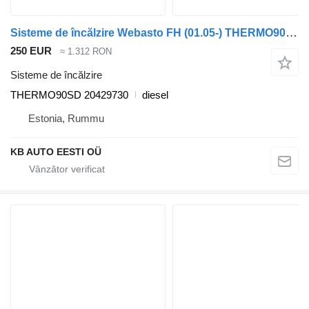
Sisteme de încălzire Webasto FH (01.05-) THERMO90SD pentru camion Volvo FH12, FH16, NH12, FH, VNL780 (1993-2014)
250 EUR
≈ 1.312 RON
Sisteme de încălzire
THERMO90SD 20429730
diesel
Estonia, Rummu
KB AUTO EESTI OÜ