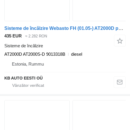
Sisteme de încălzire Webasto FH (01.05-) AT2000D pentru camion Volvo FH12, FH16, NH12, FH, VNL780 (1993-2014)
435 EUR
≈ 2.282 RON
Sisteme de încălzire
AT2000D AT2000S-D 9013318B
diesel
Estonia, Rummu
KB AUTO EESTI OÜ