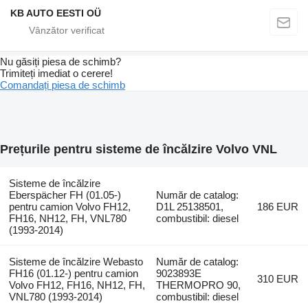
KB AUTO EESTI OÜ
Nu găsiți piesa de schimb?
Trimiteți imediat o cerere!
Comandați piesa de schimb
Prețurile pentru sisteme de încălzire Volvo VNL
Sisteme de încălzire
Eberspächer FH (01.05-)
Număr de catalog:
pentru camion Volvo FH12,
D1L 25138501,
186 EUR
FH16, NH12, FH, VNL780
combustibil: diesel
(1993-2014)
Sisteme de încălzire Webasto
Număr de catalog:
FH16 (01.12-) pentru camion
9023893E
310 EUR
Volvo FH12, FH16, NH12, FH,
THERMOPRO 90,
VNL780 (1993-2014)
combustibil: diesel