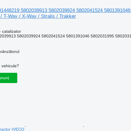
801448219 5802039913 5802039924 5802041524 5801391046 
 T-Way / X-Way / Stralis / Trakker
 catalizator
2039913 5802039924 5802041524 5801391046 5802031995 580203
 vânzătorul
u vehicule?
anunț
tractor IVECO