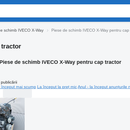
de schimb IVECO X-Way
Piese de schimb IVECO X-Way pentru cap 
tractor
Piese de schimb IVECO X-Way pentru cap tractor
publicării
 început mai scump
La început la preț mic
Anul - la început anunțurile 