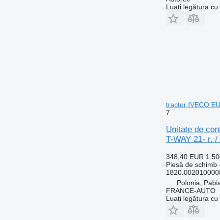
Luați legătura cu
tractor IVECO EUR
7
Unitate de con
T-WAY 21- r. /
348,40 EUR
1.5
Piesă de schimb -
1820.002010000
Polonia, Pabi
FRANCE-AUTO
Luați legătura cu