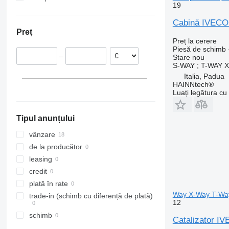
19
Polonia
O-series
G-series
Stralis 500
Cabină IVECO 
Italia
R-Class
L-series
Stralis 560
Preţ
Lituania
Sprinter
N-series
Preț la cerere
Letonia
Tourismo
VNL
Piesă de schimb 
–
Stare
nou
Spania
Travego
XC
S-WAY ; T-WAY 
Unimog
Italia, Padua
HAINNtech®
V-Class
Luați legătura cu
Vario
Vito
Tipul anunțului
vânzare
de la producător
leasing
credit
plată în rate
Way X-Way T-Wa
trade-in (schimb cu diferență de plată)
12
schimb
Catalizator I