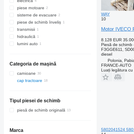
electrică
cabine
piese motoare
scaune
conductori electric
WAY
sisteme de evacuare
mânere portieră
panouri cu dispozitive
motoare
10
piese de schimb înveliș
unităţi de control
catalizatoare
Motor IVECO 
transmisii
aripi plastic
hidraulică
axe posterioare
8.128 EUR
35.0
lumini auto
cilindrii hidraulici
Piesă de schimb 
F3GGE611, SD00
faruri
diesel
Polonia, Pabi
Categoria de maşină
FRANCE-AUTO
Luați legătura cu
camioane
cap tractoare
Tipul piesei de schimb
piesă de schimb originală
5802041524 5801
Marca