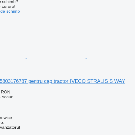
de schimb?
o cerere!
 de schimb
5803176787 pentru cap tractor IVECO STRALIS S WAY
8 RON
- scaun
howice
.o.
 vânzătorul