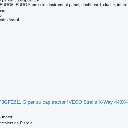
RO6, EURO 6 emission instrument panel, dashboard, cluster, informa
nas
p
 vânzătorul
3GFE611 G pentru cap tractor IVECO Stralis X-Way 440X4
- motor
ostalets de Pierola