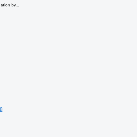
tion by...
8