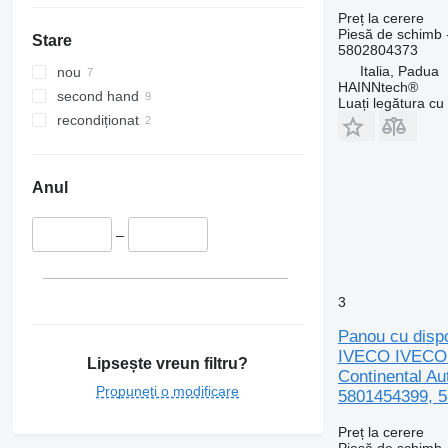
Preț la cerere
Piesă de schimb -
Stare
5802804373
Italia, Padua
nou
HAINNtech®
second hand
Luați legătura cu
recondiționat
Anul
–
3
Panou cu disp
IVECO IVECO S
Lipsește vreun filtru?
Continental A
Propuneți o modificare
5801454399, 5
Preț la cerere
Piesă de schimb -