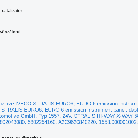
 catalizator
 vânzătorul
ozitive IVECO STRALIS EURO6, EURO 6 emission instrument
TRALIS EURO6, EURO 6 emission instrument panel, dashboa
utomotive GmbH, Typ 1557, 24V, STRALIS HI-WAY X-WAY 5
802043080, 5802254160, A2C9620840220, 1558.000001002
 panou cu dispozitive