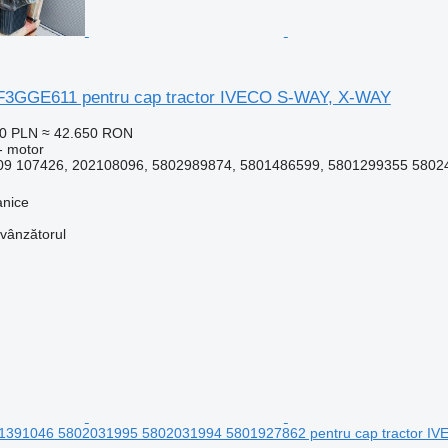
F3GGE611 pentru cap tractor IVECO S-WAY, X-WAY
00 PLN
≈ 42.650 RON
- motor
9 107426, 202108096, 5802989874, 5801486599, 5801299355 58024
anice
 vânzătorul
391046 5802031995 5802031994 5801927862 pentru cap tractor IVECO 