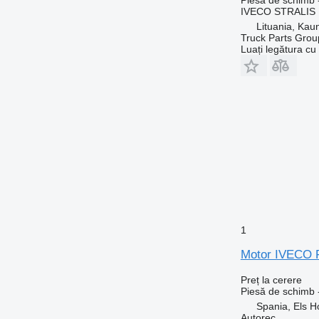
IVECO STRALIS EU
Lituania, Kau
Truck Parts Grou
Luați legătura cu
1
Motor IVECO F
Preț la cerere
Piesă de schimb 
Spania, Els H
Autorec