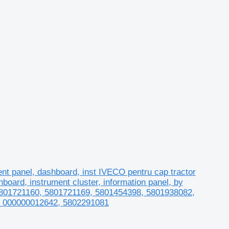
 panel, dashboard, inst IVECO pentru cap tractor
rd, instrument cluster, information panel, by
801721160, 5801721169, 5801454398, 5801938082,
, 000000012642, 5802291081