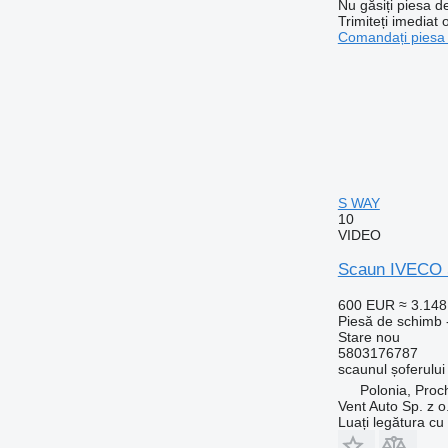
Nu găsiți piesa 
Trimiteți imediat 
Comandați piesa
S WAY
10
VIDEO
Scaun IVECO 
600 EUR
≈ 3.14
Piesă de schimb 
Stare
nou
5803176787
scaunul șoferului
Polonia, Proc
Vent Auto Sp. z o
Luați legătura cu