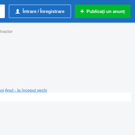
Întrare / Înregistrare
Publicați un anunț
tractor
noi
Anul - la început vechi