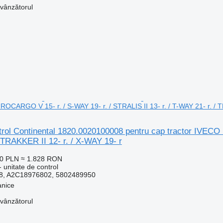
 vânzătorul
OCARGO V 15- r. / S-WAY 19- r. / STRALIS II 13- r. / T-WAY 21- r. / T
trol Continental 1820.0020100008 pentru cap tractor IVECO
 TRAKKER II 12- r. / X-WAY 19- r
00 PLN
≈ 1.828 RON
 unitate de control
8, A2C18976802, 5802489950
anice
 vânzătorul