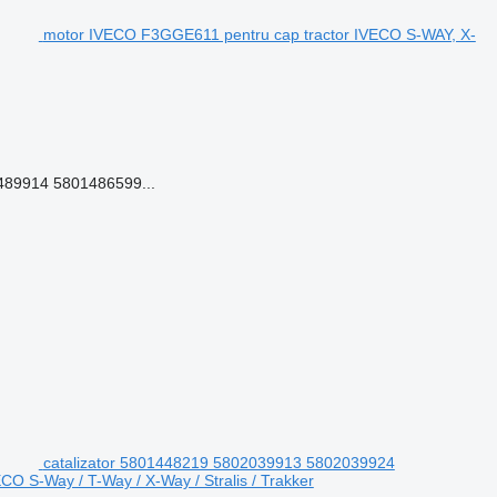
motor IVECO F3GGE611 pentru cap tractor IVECO S-WAY, X-
89914 5801486599...
catalizator 5801448219 5802039913 5802039924
S-Way / T-Way / X-Way / Stralis / Trakker