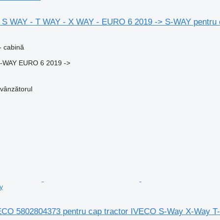
S WAY - T WAY - X WAY - EURO 6 2019 -> S-WAY pentru 
- cabină
X-WAY EURO 6 2019 ->
 vânzătorul
y
VECO 5802804373 pentru cap tractor IVECO S-Way X-Way T