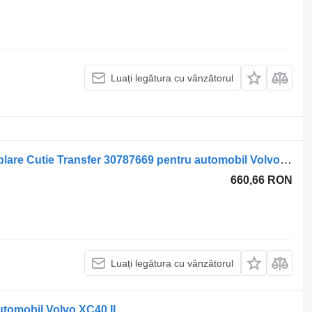
Luați legătura cu vânzătorul
Mufa Cuplare Cutie Transfer Mufa Cuplare Cutie Transfer 30787669 pentru automobil Volvo XC 90 , XC 70, XC 60, V 90, V 70, V60 Cross Country , V60 , V50, V40, S80, S60, S40, C70
660,66 RON
Luați legătura cu vânzătorul
utomobil Volvo XC40 II