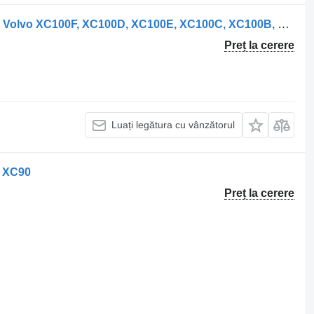
Panou de sigurante pentru automobil Volvo XC100F, XC100D, XC100E, XC100C, XC100B, XC100A
Preț la cerere
Luați legătura cu vânzătorul
o XC90
Preț la cerere