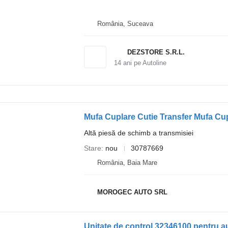
România, Suceava
DEZSTORE S.R.L.
14
ani pe Autoline
Altă piesă de schimb a transmisiei
Stare
nou
30787669
România, Baia Mare
MOROGEC AUTO SRL
Unitate de control 32346100 pentru a