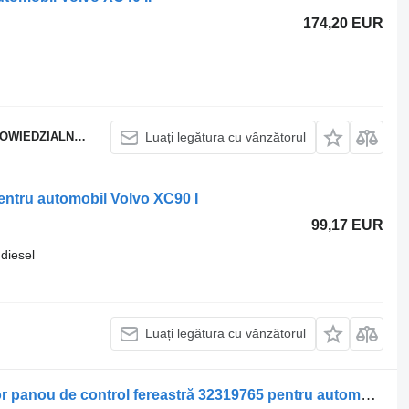
174,20 EUR
EDZIALNOŚCIĄ
Luați legătura cu vânzătorul
ntru automobil Volvo XC90 I
99,17 EUR
diesel
Luați legătura cu vânzătorul
Panou cu dispozitive Volvo Comutator panou de control fereastră 32319765 pentru automobil Volvo XC40m