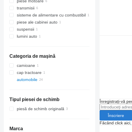
piese motoare
panoul de siguranțe
transmisii
unităţi de control
motoare
sisteme de alimentare cu combustibil
panouri cu dispozitive
turbocompresoare
schimbătoare de viteză
piese ale cabinei auto
comutatoare subvirare
schimbătoare viteze
pompe de combustibil
suspensii
pinioane cutie de viteze
scaune
lumini auto
alte piese de schimb ale transmisiei
rulmenți
faruri
Categoria de maşină
camioane
cap tractoare
automobile
Tipul piesei de schimb
Înregistrați-vă pe
piesă de schimb originală
Înscriere
Făcând click aici
Marca