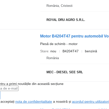
România, Cristesti
ROYAL DRU AGRO S.R.L.
Motor B4204T47 pentru automobil Vo
Piesă de schimb - motor
Stare
nou
B4204T47
benzină
România
MEC - DIESEL SEE SRL
ntru a primi noutățile din această secțiune
, acceptați
nota de confidențialitate
a noastră și
acordul pentru utilizatori