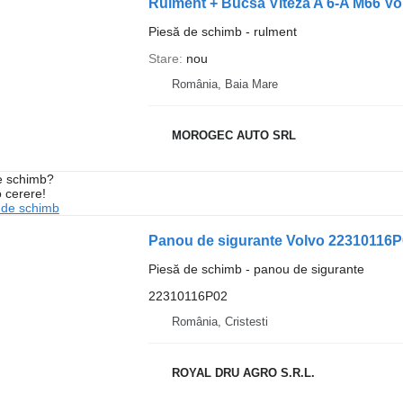
Rulment + Bucsa Viteza A 6-A M66 Vo
Piesă de schimb - rulment
Stare
nou
România, Baia Mare
MOROGEC AUTO SRL
de schimb?
o cerere!
 de schimb
Panou de sigurante Volvo 22310116P
Piesă de schimb - panou de sigurante
22310116P02
România, Cristesti
ROYAL DRU AGRO S.R.L.