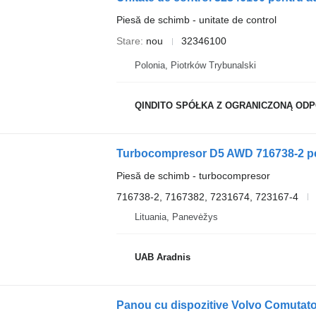
Piesă de schimb - unitate de control
Stare
nou
32346100
Polonia, Piotrków Trybunalski
QINDITO SPÓŁKA Z OGRANICZONĄ ODPOWI
Turbocompresor D5 AWD 716738-2 pe
Piesă de schimb - turbocompresor
716738-2, 7167382, 7231674, 723167-4
Lituania, Panevėžys
UAB Aradnis