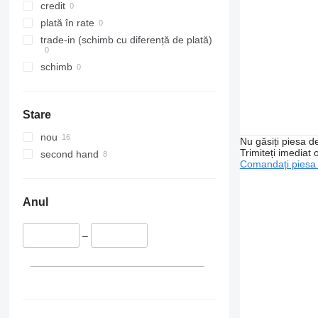
credit
plată în rate
trade-in (schimb cu diferență de plată)
schimb
Stare
nou
Nu găsiți piesa 
Trimiteți imediat 
second hand
Comandați piesa
Anul
–