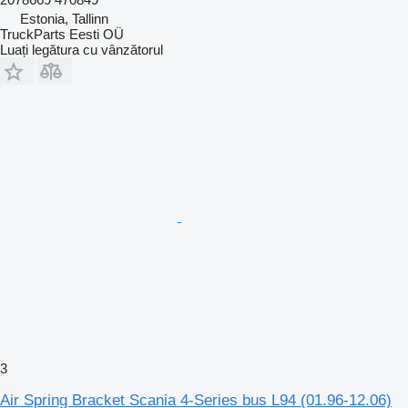
Estonia, Tallinn
TruckParts Eesti OÜ
Luați legătura cu vânzătorul
3
Air Spring Bracket Scania 4-Series bus L94 (01.96-12.06)