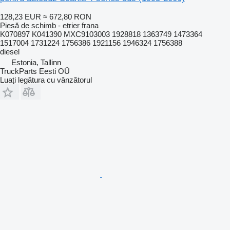
128,23 EUR
≈ 672,80 RON
Piesă de schimb - etrier frana
K070897 K041390 MXC9103003 1928818 1363749 1473364
1517004 1731224 1756386 1921156 1946324 1756388
diesel
Estonia, Tallinn
TruckParts Eesti OÜ
Luați legătura cu vânzătorul