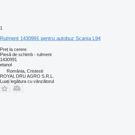
1
Rulment 1430991 pentru autobuz Scania L94
Preț la cerere
Piesă de schimb - rulment
1430991
etanol
România, Cristesti
ROYAL DRU AGRO S.R.L.
Luați legătura cu vânzătorul