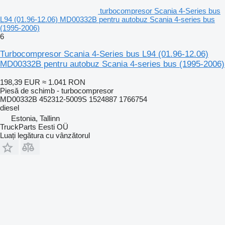
turbocompresor Scania 4-Series bus
L94 (01.96-12.06) MD00332B pentru autobuz Scania 4-series bus
(1995-2006)
6
Turbocompresor Scania 4-Series bus L94 (01.96-12.06)
MD00332B pentru autobuz Scania 4-series bus (1995-2006)
198,39 EUR
≈ 1.041 RON
Piesă de schimb - turbocompresor
MD00332B 452312-5009S 1524887 1766754
diesel
Estonia, Tallinn
TruckParts Eesti OÜ
Luați legătura cu vânzătorul