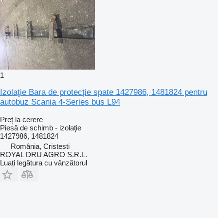
1
Izolaţie Bara de protecție spate 1427986, 1481824 pentru
autobuz Scania 4-Series bus L94
Preț la cerere
Piesă de schimb - izolaţie
1427986, 1481824
România, Cristesti
ROYAL DRU AGRO S.R.L.
Luați legătura cu vânzătorul