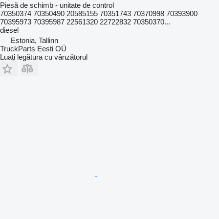
Piesă de schimb - unitate de control
70350374 70350490 20585155 70351743 70370998 70393900
70395973 70395987 22561320 22722832 70350370...
diesel
Estonia, Tallinn
TruckParts Eesti OÜ
Luați legătura cu vânzătorul