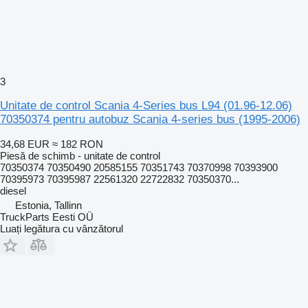
3
Unitate de control Scania 4-Series bus L94 (01.96-12.06)
70350374 pentru autobuz Scania 4-series bus (1995-2006)
34,68 EUR
≈ 182 RON
Piesă de schimb - unitate de control
70350374 70350490 20585155 70351743 70370998 70393900
70395973 70395987 22561320 22722832 70350370...
diesel
Estonia, Tallinn
TruckParts Eesti OÜ
Luați legătura cu vânzătorul