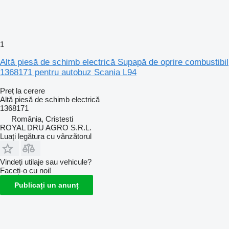
1
Altă piesă de schimb electrică Supapă de oprire combustibil
1368171 pentru autobuz Scania L94
Preț la cerere
Altă piesă de schimb electrică
1368171
România, Cristesti
ROYAL DRU AGRO S.R.L.
Luați legătura cu vânzătorul
Vindeți utilaje sau vehicule?
Faceți-o cu noi!
Publicați un anunț