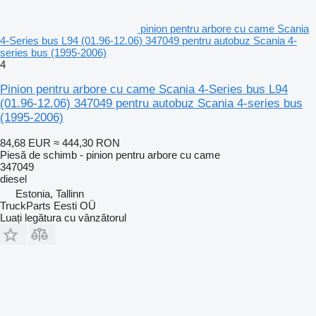
pinion pentru arbore cu came Scania
4-Series bus L94 (01.96-12.06) 347049 pentru autobuz Scania 4-
series bus (1995-2006)
4
Pinion pentru arbore cu came Scania 4-Series bus L94
(01.96-12.06) 347049 pentru autobuz Scania 4-series bus
(1995-2006)
84,68 EUR
≈ 444,30 RON
Piesă de schimb - pinion pentru arbore cu came
347049
diesel
Estonia, Tallinn
TruckParts Eesti OÜ
Luați legătura cu vânzătorul