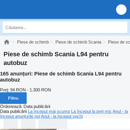
Piese de schimb
Piese de schimb Scania
Piese de s
Piese de schimb Scania L94 pentru
autobuz
165 anunțuri:
Piese de schimb Scania L94 pentru
autobuz
Preţ:
94 RON - 1.300 RON
Filtru
Ordonează
:
Data publicării
Data publicării
La început mai scump
La început la preț mic
Anul - la
început anunțurile noi
Anul - la început vechi