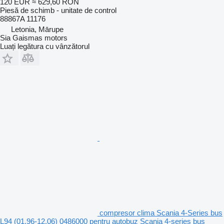
120 EUR
≈ 629,60 RON
Piesă de schimb - unitate de control
88867A 11176
Letonia, Mārupe
Sia Gaismas motors
Luați legătura cu vânzătorul
compresor clima Scania 4-Series bus
L94 (01.96-12.06) 0486000 pentru autobuz Scania 4-series bus