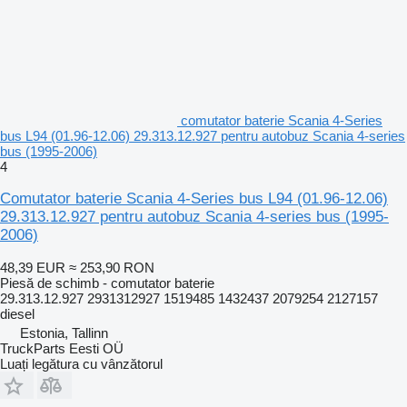
comutator baterie Scania 4-Series
bus L94 (01.96-12.06) 29.313.12.927 pentru autobuz Scania 4-series
bus (1995-2006)
4
Comutator baterie Scania 4-Series bus L94 (01.96-12.06)
29.313.12.927 pentru autobuz Scania 4-series bus (1995-
2006)
48,39 EUR
≈ 253,90 RON
Piesă de schimb - comutator baterie
29.313.12.927 2931312927 1519485 1432437 2079254 2127157
diesel
Estonia, Tallinn
TruckParts Eesti OÜ
Luați legătura cu vânzătorul