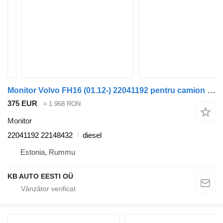
Monitor Volvo FH16 (01.12-) 22041192 pentru camion Volvo FH12, FH16, NH12, FH, VNL780 (1993-2014)
375 EUR
≈ 1.968 RON
Monitor
22041192 22148432
diesel
Estonia, Rummu
KB AUTO EESTI OÜ