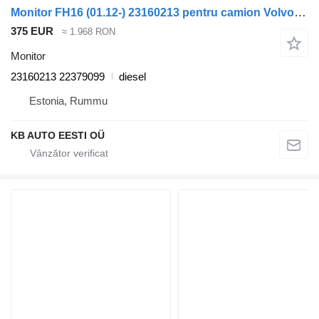
Monitor FH16 (01.12-) 23160213 pentru camion Volvo FH12, FH16, NH12, FH, VNL780 (1993-2014)
375 EUR
≈ 1.968 RON
Monitor
23160213 22379099
diesel
Estonia, Rummu
KB AUTO EESTI OÜ