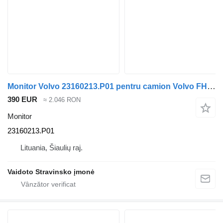
Monitor Volvo 23160213.P01 pentru camion Volvo FH540 , 23160213.P01
390 EUR
≈ 2.046 RON
Monitor
23160213.P01
Lituania, Šiaulių raj.
Vaidoto Stravinsko įmonė