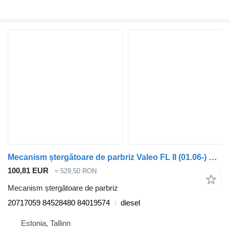
Mecanism ștergătoare de parbriz Valeo FL II (01.06-) 20717059 pentru cap tractor Volvo FL, FE (2005-2014)
100,81 EUR
≈ 529,50 RON
Mecanism ștergătoare de parbriz
20717059 84528480 84019574
diesel
Estonia, Tallinn