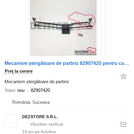
Mecanism ștergătoare de parbriz 82907420 pentru cap tractor Volvo FH
Preț la cerere
Mecanism ștergătoare de parbriz
Stare
nou
82907420
România, Suceava
DEZSTORE S.R.L.
14
ani pe Autoline