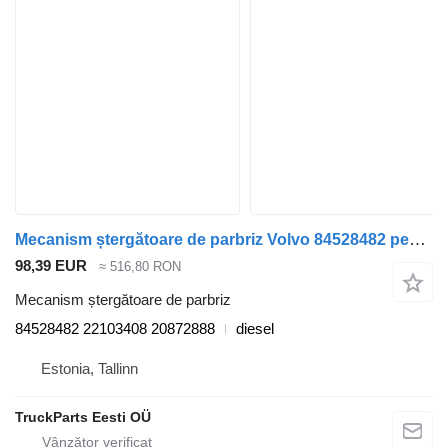
Mecanism ștergătoare de parbriz Volvo 84528482 pentru cap tractor Volvo FL, FE (2013-)
98,39 EUR
≈ 516,80 RON
Mecanism ștergătoare de parbriz
84528482 22103408 20872888
diesel
Estonia, Tallinn
TruckParts Eesti OÜ