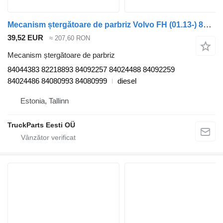
Mecanism ștergătoare de parbriz Volvo FH (01.13-) 84044383 pentru cap tractor Volvo FH (01.13-)
39,52 EUR
≈ 207,60 RON
Mecanism ștergătoare de parbriz
84044383 82218893 84092257 84024488 84092259
84024486 84080993 84080999
diesel
Estonia, Tallinn
TruckParts Eesti OÜ