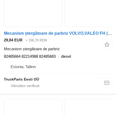
Mecanism ștergătoare de parbriz VOLVO,VALEO FH (01.13-) 82485664 pentru cap tractor Volvo FH, FM, FMX-4 series (2013-)
29,84 EUR
≈ 156,70 RON
Mecanism ștergătoare de parbriz
82485664 82214988 82485683
diesel
Estonia, Tallinn
TruckParts Eesti OÜ