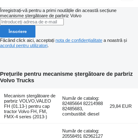
Înregistrați-vă pentru a primi noutățile din această secțiune
mecanisme ștergătoare de parbriz
Volvo
Înscriere
Făcând click aici, acceptați
nota de confidențialitate
a noastră și
acordul pentru utilizatori
.
Prețurile pentru mecanisme ștergătoare de parbriz
Volvo Trucks
Mecanism ștergătoare de
Număr de catalog:
parbriz VOLVO,VALEO
82485664 82214988
FH (01.13-) pentru cap
29,84 EUR
82485683,
tractor Volvo FH, FM,
combustibil: diesel
FMX-4 series (2013-)
Număr de catalog:
20558491 82962127