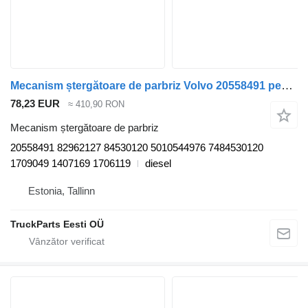
Mecanism ștergătoare de parbriz Volvo 20558491 pentru cap tractor Volvo FL, FE (2005-2014)
78,23 EUR
≈ 410,90 RON
Mecanism ștergătoare de parbriz
20558491 82962127 84530120 5010544976 7484530120
1709049 1407169 1706119
diesel
Estonia, Tallinn
TruckParts Eesti OÜ