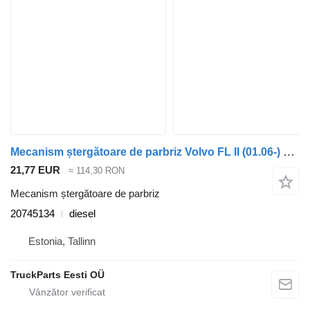
Mecanism ștergătoare de parbriz Volvo FL II (01.06-) 20745134 pentru cap tractor Volvo FL, FE (2005-2014)
21,77 EUR
≈ 114,30 RON
Mecanism ștergătoare de parbriz
20745134
diesel
Estonia, Tallinn
TruckParts Eesti OÜ