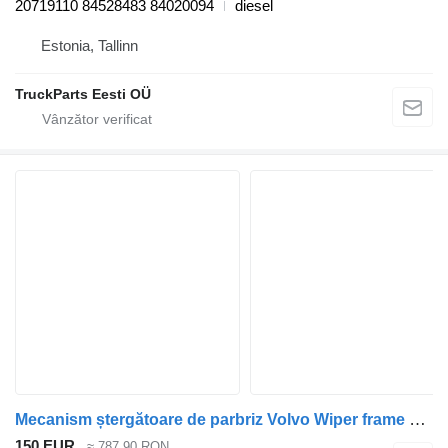
20719110 84528483 84020094
diesel
Estonia, Tallinn
TruckParts Eesti OÜ
Mecanism ștergătoare de parbriz Volvo Wiper frame 20717049 pentru cap tractor Volvo FL-240
150 EUR
≈ 787,90 RON