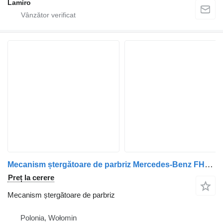
Lamiro
Mecanism ștergătoare de parbriz Mercedes-Benz FH5 (2021-) TURN SIGNAL LAMP RH pentru cap tractor Volvo 5 (from 2021)
Preț la cerere
Mecanism ștergătoare de parbriz
Polonia, Wołomin