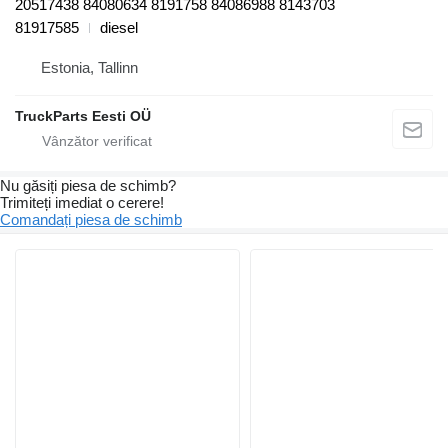
20517438 84080634 8191758 84086988 8143703
81917585
diesel
Estonia, Tallinn
TruckParts Eesti OÜ
Nu găsiți piesa de schimb?
Trimiteți imediat o cerere!
Comandați piesa de schimb