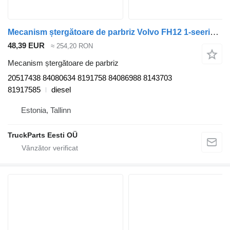
Mecanism ștergătoare de parbriz Volvo FH12 1-seeria (01.93-12.02) 20517438 pentru cap tractor Volvo FH12, FH16, NH12, FH, VNL780 (1993-2014)
48,39 EUR
≈ 254,20 RON
Mecanism ștergătoare de parbriz
20517438 84080634 8191758 84086988 8143703
81917585
diesel
Estonia, Tallinn
TruckParts Eesti OÜ