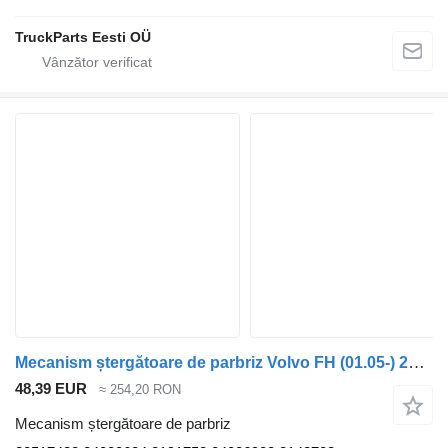
TruckParts Eesti OÜ
Mecanism ștergătoare de parbriz Volvo FH (01.05-) 20517438 pentru cap tractor Volvo FH12, FH16, NH12, FH, VNL780 (1993-2014)
48,39 EUR
≈ 254,20 RON
Mecanism ștergătoare de parbriz