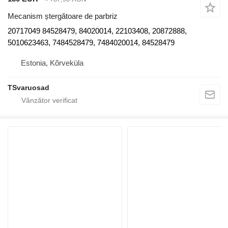
Mecanism ștergătoare de parbriz
20717049 84528479, 84020014, 22103408, 20872888,
5010623463, 7484528479, 7484020014, 84528479
Estonia, Kõrveküla
TSvaruosad