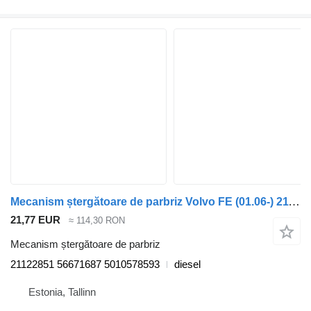
Mecanism ștergătoare de parbriz Volvo FE (01.06-) 21122851 pentru cap tractor Volvo FL, FE (2005-2014)
21,77 EUR
≈ 114,30 RON
Mecanism ștergătoare de parbriz
21122851 56671687 5010578593
diesel
Estonia, Tallinn