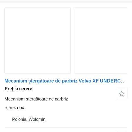
Mecanism ștergătoare de parbriz Volvo XF UNDERCAB MUDGUARD LH pentru cap tractor DAF FH4 (2013-)
Preț la cerere
Mecanism ștergătoare de parbriz
Stare
nou
Polonia, Wołomin