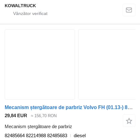
KOWALTRUCK
Mecanism ștergătoare de parbriz Volvo FH (01.13-) 82485664 pentru cap tractor Volvo FH, FM, FMX-4 series (2013-)
29,84 EUR
≈ 156,70 RON
Mecanism ștergătoare de parbriz
82485664 82214988 82485683
diesel