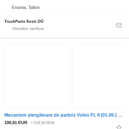
Estonia, Tallinn
TruckParts Eesti OÜ
Mecanism ștergătoare de parbriz Volvo FL II (01.06-) 20717059 pentru cap tractor Volvo FL, FE (2005-2014)
100,81 EUR
≈ 529,50 RON