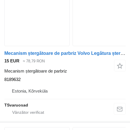
Mecanism ștergătoare de parbriz Volvo Legătura ștergătoarelor 8189632 pentru cap tractor Volvo FM9
15 EUR
≈ 78,79 RON
Mecanism ștergătoare de parbriz
8189632
Estonia, Kõrveküla
TSvaruosad