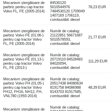
Mecanism ștergătoare de
84530120
parbriz pentru cap tractor
5010544976
78,23 EUR
Volvo FL, FE (2005-2014)
7484530120 1709049
1407169 1706119,
combustibil: diesel
Mecanism ștergătoare de
Număr de catalog:
parbriz Volvo FE (01.06-)
21122851 56671687
21,77 EUR
pentru cap tractor Volvo
5010578593,
FL, FE (2005-2014)
combustibil: diesel
Mecanism ștergătoare de
Număr de catalog:
parbriz Volvo FE (01.13-)
20719110 84528483
111,29 EUR
pentru cap tractor Volvo
84020094,
FL, FE (2013-)
combustibil: diesel
Mecanism ștergătoare de
Număr de catalog:
parbriz Volvo FH (01.05-)
20517438 84080634
pentru cap tractor Volvo
8191758 84086988
48,39 EUR
FH12, FH16, NH12, FH,
8143703 81917585,
VNL780 (1993-2014)
combustibil: diesel
Număr de catalog:
Mecanism ștergătoare de