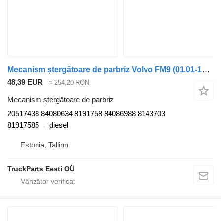
Mecanism ștergătoare de parbriz Volvo FM9 (01.01-12.05) 20517438 pentru cap tractor Volvo FM7-FM12, FM, FMX (1998-2014)
48,39 EUR
≈ 254,20 RON
Mecanism ștergătoare de parbriz
20517438 84080634 8191758 84086988 8143703
81917585
diesel
Estonia, Tallinn
TruckParts Eesti OÜ