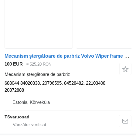
Mecanism ștergătoare de parbriz Volvo Wiper frame 688044 pentru cap tractor Volvo FE280
100 EUR
≈ 525,20 RON
Mecanism ștergătoare de parbriz
688044 84020338, 20796595, 84528482, 22103408,
20872888
Estonia, Kõrveküla
TSvaruosad