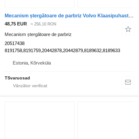
Mecanism ștergătoare de parbriz Volvo Klaasipuhasti raam 20517438 pentru cap tractor Volvo FH12
48,75 EUR
≈ 256,10 RON
Mecanism ștergătoare de parbriz
20517438
8191758,8191759,20442878,20442879,8189632,8189633
Estonia, Kõrveküla
TSvaruosad