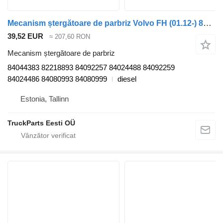
Mecanism ștergătoare de parbriz Volvo FH (01.12-) 84044383 pentru cap tractor Volvo FH, FM, FMX-4 series (2013-)
39,52 EUR
≈ 207,60 RON
Mecanism ștergătoare de parbriz
84044383 82218893 84092257 84024488 84092259
84024486 84080993 84080999
diesel
Estonia, Tallinn
TruckParts Eesti OÜ