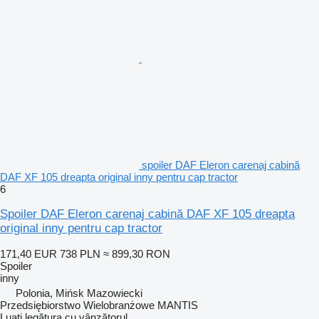
spoiler DAF Eleron carenaj cabină
DAF XF 105 dreapta original inny pentru cap tractor
6
Spoiler DAF Eleron carenaj cabină DAF XF 105 dreapta
original inny pentru cap tractor
171,40 EUR
738 PLN
≈ 899,30 RON
Spoiler
inny
Polonia, Mińsk Mazowiecki
Przedsiębiorstwo Wielobranżowe MANTIS
Luați legătura cu vânzătorul