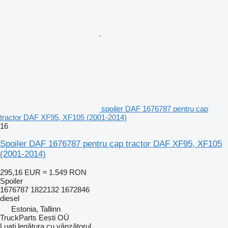
spoiler DAF 1676787 pentru cap
tractor DAF XF95, XF105 (2001-2014)
16
Spoiler DAF 1676787 pentru cap tractor DAF XF95, XF105
(2001-2014)
295,16 EUR
≈ 1.549 RON
Spoiler
1676787 1822132 1672846
diesel
Estonia, Tallinn
TruckParts Eesti OÜ
Luați legătura cu vânzătorul