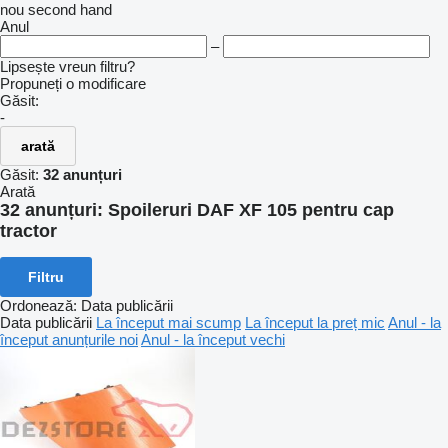
nou
second hand
Anul
–
Lipsește vreun filtru?
Propuneți o modificare
Găsit:
-
arată
Găsit:
32 anunțuri
Arată
32 anunțuri:
Spoileruri DAF XF 105 pentru cap
tractor
Filtru
Ordonează
:
Data publicării
Data publicării
La început mai scump
La început la preț mic
Anul - la
început anunțurile noi
Anul - la început vechi