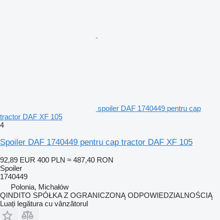
spoiler DAF 1740449 pentru cap
tractor DAF XF 105
4
Spoiler DAF 1740449 pentru cap tractor DAF XF 105
92,89 EUR
400 PLN
≈ 487,40 RON
Spoiler
1740449
Polonia, Michałów
QINDITO SPÓŁKA Z OGRANICZONĄ ODPOWIEDZIALNOŚCIĄ
Luați legătura cu vânzătorul