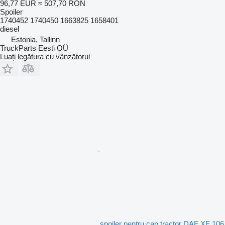
96,77 EUR
≈ 507,70 RON
Spoiler
1740452 1740450 1663825 1658401
diesel
Estonia, Tallinn
TruckParts Eesti OÜ
Luați legătura cu vânzătorul
spoiler pentru cap tractor DAF XF 106