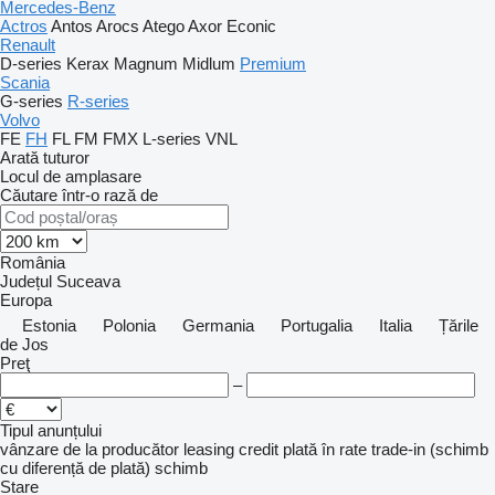
Mercedes-Benz
Actros
Antos
Arocs
Atego
Axor
Econic
Renault
D-series
Kerax
Magnum
Midlum
Premium
Scania
G-series
R-series
Volvo
FE
FH
FL
FM
FMX
L-series
VNL
Arată tuturor
Locul de amplasare
Căutare într-o rază de
România
Județul Suceava
Europa
Estonia
Polonia
Germania
Portugalia
Italia
Țările
de Jos
Preţ
–
Tipul anunțului
vânzare
de la producător
leasing
credit
plată în rate
trade-in (schimb
cu diferență de plată)
schimb
Stare