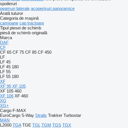
spoileruri
geamuri laterale
acoperișuri panoramice
Arată tuturor
Categoria de maşină
camioane
cap tractoare
Tipul piesei de schimb
piesă de schimb originală
Marca
DAF
CF
CF 65
CF 75
CF 85
CF 450
LF
LF 45
LF 45 180
LF 55
LF 55 180
XF
XF 95
XF 105
XF 105 460
XF 106
XF 460
XG
XG+
Cargo
F-MAX
EuroCargo
S-Way
Stralis
Trakker
Turbostar
MAN
L2000
TGA
TGE
TGL
TGM
TGS
TGX