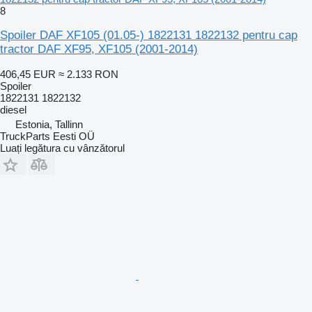
8
Spoiler DAF XF105 (01.05-) 1822131 1822132 pentru cap
tractor DAF XF95, XF105 (2001-2014)
406,45 EUR
≈ 2.133 RON
Spoiler
1822131 1822132
diesel
Estonia, Tallinn
TruckParts Eesti OÜ
Luați legătura cu vânzătorul