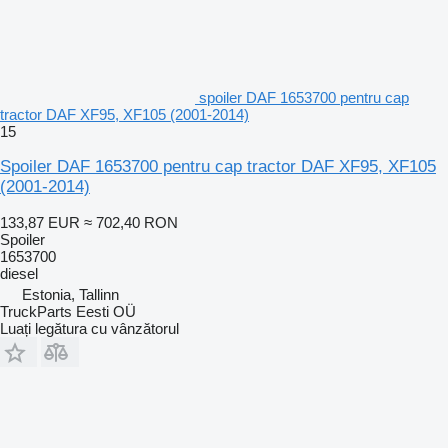
spoiler DAF 1653700 pentru cap
tractor DAF XF95, XF105 (2001-2014)
15
Spoiler DAF 1653700 pentru cap tractor DAF XF95, XF105
(2001-2014)
133,87 EUR
≈ 702,40 RON
Spoiler
1653700
diesel
Estonia, Tallinn
TruckParts Eesti OÜ
Luați legătura cu vânzătorul