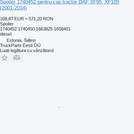
Spoiler 1740452 pentru cap tractor DAF XF95, XF105
(2001-2014)
108,87 EUR
≈ 571,20 RON
Spoiler
1740452 1740450 1663825 1658401
diesel
Estonia, Tallinn
TruckParts Eesti OÜ
Luați legătura cu vânzătorul