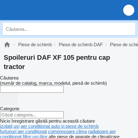
Piese de schimb
Piese de schimb DAF
Piese de sch
Spoileruri DAF XF 105 pentru cap
tractor
Căutarea
(număr de catalog, marca, modelul, piesă de schimb)
Categorie
Nicio înregistrare găsită pentru această căutare
izolaţii
uşi
aer conditionat auto și piese de schimb
furtunuri aer condiționat
compresoare clima
radiatoare aer
condiționat
filtre uscător
alte piese de aparate de climatizare