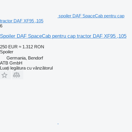
spoiler DAF SpaceCab pentru cap
tractor DAF XF95 ,105
6
Spoiler DAF SpaceCab pentru cap tractor DAF XF95 ,105
250 EUR
≈ 1.312 RON
Spoiler
Germania, Bendorf
ATB GmbH
Luați legătura cu vânzătorul