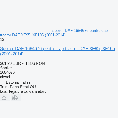
spoiler DAF 1684676 pentru cap
tractor DAF XF95, XF105 (2001-2014)
13
Spoiler DAF 1684676 pentru cap tractor DAF XF95, XF105
(2001-2014)
361,29 EUR
≈ 1.896 RON
Spoiler
1684676
diesel
Estonia, Tallinn
TruckParts Eesti OÜ
Luați legătura cu vânzătorul