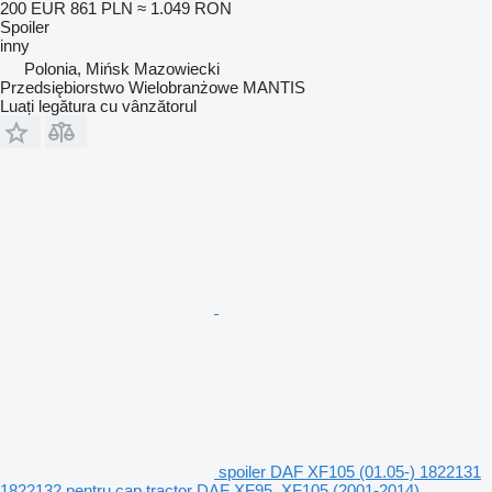
200 EUR
861 PLN
≈ 1.049 RON
Spoiler
inny
Polonia, Mińsk Mazowiecki
Przedsiębiorstwo Wielobranżowe MANTIS
Luați legătura cu vânzătorul
spoiler DAF XF105 (01.05-) 1822131
1822132 pentru cap tractor DAF XF95, XF105 (2001-2014)